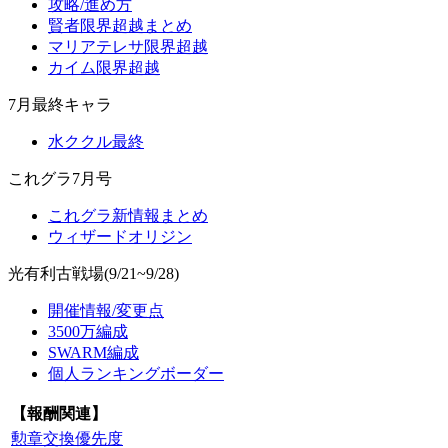
攻略/進め方
賢者限界超越まとめ
マリアテレサ限界超越
カイム限界超越
7月最終キャラ
水ククル最終
これグラ7月号
これグラ新情報まとめ
ウィザードオリジン
光有利古戦場(9/21~9/28)
開催情報/変更点
3500万編成
SWARM編成
個人ランキングボーダー
【報酬関連】
勲章交換優先度