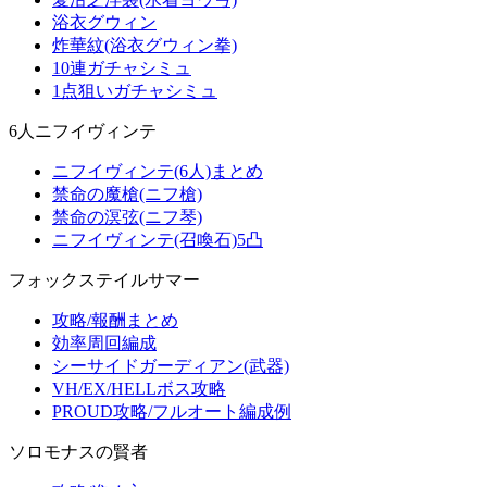
浴衣グウィン
炸華紋(浴衣グウィン拳)
10連ガチャシミュ
1点狙いガチャシミュ
6人ニフイヴィンテ
ニフイヴィンテ(6人)まとめ
禁命の魔槍(ニフ槍)
禁命の溟弦(ニフ琴)
ニフイヴィンテ(召喚石)5凸
フォックステイルサマー
攻略/報酬まとめ
効率周回編成
シーサイドガーディアン(武器)
VH/EX/HELLボス攻略
PROUD攻略/フルオート編成例
ソロモナスの賢者