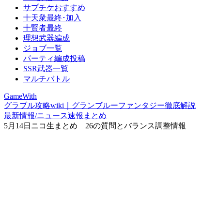
サプチケおすすめ
十天衆最終･加入
十賢者最終
理想武器編成
ジョブ一覧
パーティ編成投稿
SSR武器一覧
マルチバトル
GameWith
グラブル攻略wiki｜グランブルーファンタジー徹底解説
最新情報/ニュース速報まとめ
5月14日ニコ生まとめ 26の質問とバランス調整情報