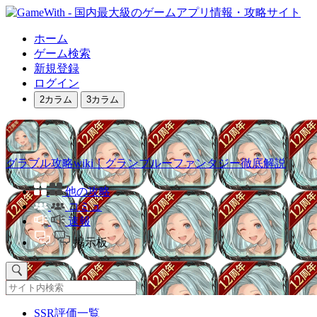
ホーム
ゲーム検索
新規登録
ログイン
2カラム
3カラム
グラブル攻略wiki｜グランブルーファンタジー徹底解説
他の攻略
コミュ
速報
掲示板
SSR評価一覧