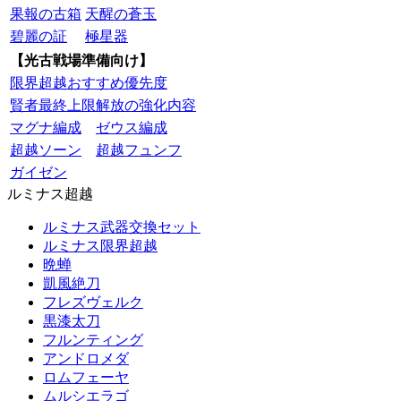
果報の古箱
天醒の蒼玉
碧麗の証
極星器
【光古戦場準備向け】
限界超越おすすめ優先度
賢者最終上限解放の強化内容
マグナ編成
ゼウス編成
超越ソーン
超越フュンフ
ガイゼン
ルミナス超越
ルミナス武器交換セット
ルミナス限界超越
晩蝉
凱風絶刀
フレズヴェルク
黒漆太刀
フルンティング
アンドロメダ
ロムフェーヤ
ムルシエラゴ