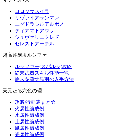
コロッサスイラ
リヴァイアサンマレ
ユグドラシルアルボス
ティアマトアウラ
シュヴァリエクレド
セレストアーテル
超高難易度ルシファー
ルシファー(スパルシ)攻略
終末武器スキル性能一覧
終末を齎す黒羽の入手方法
天元たる六色の理
攻略/行動表まとめ
火属性編成例
水属性編成例
土属性編成例
風属性編成例
光属性編成例