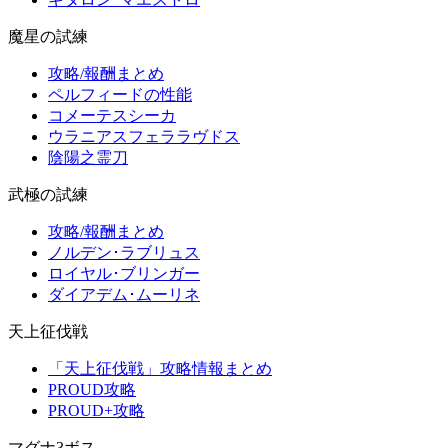
魔星の試練
攻略/報酬まとめ
ペルフィードの性能
コメーテスシーカ
ウラニアスフェララヴドス
陰陽之霊刀
武極の試練
攻略/報酬まとめ
ノルデン･ラブリュス
ロイヤル･ブリンガー
ダイアデム･ムーリネ
天上征伐戦
「天上征伐戦」攻略情報まとめ
PROUD攻略
PROUD+攻略
マグナ3ボス