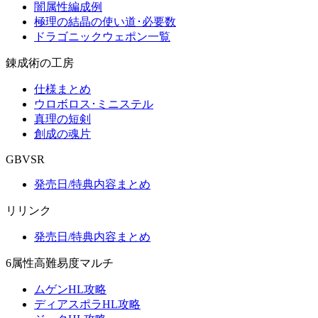
闇属性編成例
極理の結晶の使い道･必要数
ドラゴニックウェポン一覧
錬成術の工房
仕様まとめ
ウロボロス･ミニステル
真理の短剣
創成の魂片
GBVSR
発売日/特典内容まとめ
リリンク
発売日/特典内容まとめ
6属性高難易度マルチ
ムゲンHL攻略
ディアスポラHL攻略