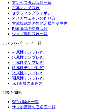
アンセスタル武器一覧
召喚マルチ武器
セラフィックウェポン
オメガウェポンの作り方
古戦場武器の性能と属性変更先
四象降臨の交換武器
ジョブ専用武器一覧
テンプレパーティ一覧
火属性テンプレPT
水属性テンプレPT
土属性テンプレPT
風属性テンプレPT
光属性テンプレPT
闇属性テンプレPT
ToT編成の組み方
召喚石関連
SSR召喚石一覧
サブ加護持ち召喚石一覧