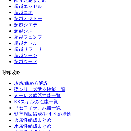
限界超越まとめ
超越エッセル
超越ニオ
超越オクトー
超越シエテ
超越シス
超越フュンフ
超越カトル
超越サラーサ
超越ソーン
超越ウーノ
砂箱攻略
攻略/進め方解説
礎シリーズ武器性能一覧
ミーレス武器性能一覧
EXスキルの性能一覧
『セフィラ』武器一覧
効率周回編成/おすすめ場所
火属性編成まとめ
水属性編成まとめ