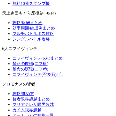
無料10連スタンプ帳
天上劇団もぐら座復刻(~8/14)
攻略/報酬まとめ
効率周回/編成例まとめ
マルチバトルボス攻略
シングルバトル攻略
6人ニフイヴィンテ
ニフイヴィンテ(6人)まとめ
禁命の魔槍(ニフ槍)
禁命の溟弦(ニフ琴)
ニフイヴィンテ(召喚石)5凸
ソロモナスの賢者
攻略/進め方
賢者限界超越まとめ
マリアテレサ限界超越
カイム限界超越
アーカルムの祝福一覧