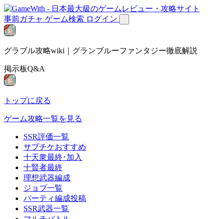
事前ガチャ
ゲーム検索
ログイン
グラブル攻略wiki｜グランブルーファンタジー徹底解説
掲示板Q&A
トップに戻る
ゲーム攻略一覧を見る
SSR評価一覧
サプチケおすすめ
十天衆最終･加入
十賢者最終
理想武器編成
ジョブ一覧
パーティ編成投稿
SSR武器一覧
マルチバトル