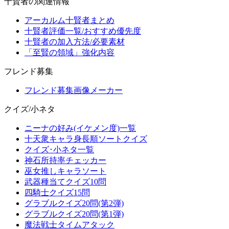
十賢者の関連情報
アーカルム十賢者まとめ
十賢者評価一覧/おすすめ優先度
十賢者の加入方法/必要素材
「至賢の領域」強化内容
フレンド募集
フレンド募集画像メーカー
クイズ/小ネタ
ニーナの好み(イケメン度)一覧
十天衆キャラ身長順ソートクイズ
クイズ･小ネタ一覧
神石所持率チェッカー
巫女推しキャラソート
武器種当てクイズ10問
四騎士クイズ15問
グラブルクイズ20問(第2弾)
グラブルクイズ20問(第1弾)
魔法戦士タイムアタック