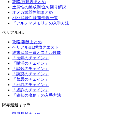
攻略/行動表まとめ
土属性の編成例/立ち回り解説
オメガ武器性能まとめ
バハ武器性能/優先度一覧
『アルテマメモリ』の入手方法
ベリアルHL
攻略/報酬まとめ
ベリアルHL解放クエスト
終末武器一覧とスキル性能
「技錬のチェイン」
「賦活のチェイン」
「謳歌のチェイン」
「誘惑のチェイン」
「禁忌のチェイン」
「邪罪のチェイン」
「虚詐のチェイン」
「狡知の魔角」の入手方法
限界超越キャラ