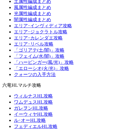
土属性編成まとめ
風属性編成まとめ
光属性編成まとめ
闇属性編成まとめ
エリア･インヴィディア攻略
エリア･ジョクラトル攻略
エリア･カレンダエ攻略
エリア･リベル攻略
「ゴリアテ(土/闇)」攻略
「フェイム(水/闇)」攻略
「ハービンガー(風/光)」攻略
「エローシオ(火/光)」攻略
クォーツの入手方法
六竜HLマルチ攻略
ウィルナスHL攻略
ワムデュスHL攻略
ガレヲンHL攻略
イーウィヤHL攻略
ル･オーHL攻略
フェディエルHL攻略