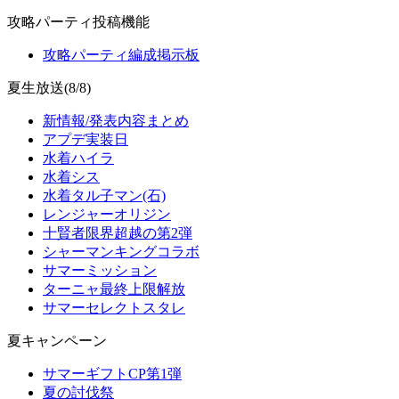
攻略パーティ投稿機能
攻略パーティ編成掲示板
夏生放送(8/8)
新情報/発表内容まとめ
アプデ実装日
水着ハイラ
水着シス
水着タル子マン(石)
レンジャーオリジン
十賢者限界超越の第2弾
シャーマンキングコラボ
サマーミッション
ターニャ最終上限解放
サマーセレクトスタレ
夏キャンペーン
サマーギフトCP第1弾
夏の討伐祭