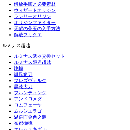
解放手順と必要素材
ウィザードオリジン
ランサーオリジン
オリジンファイター
天醒の蒼玉の入手方法
解放フリクエ
ルミナス超越
ルミナス武器交換セット
ルミナス限界超越
晩蝉
凱風絶刀
フレズヴェルク
黒漆太刀
フルンティング
アンドロメダ
ロムフェーヤ
ムルシエラゴ
温羅面金色之装
布都御魂
エレシュキガル