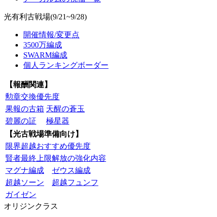
光有利古戦場(9/21~9/28)
開催情報/変更点
3500万編成
SWARM編成
個人ランキングボーダー
【報酬関連】
勲章交換優先度
果報の古箱
天醒の蒼玉
碧麗の証
極星器
【光古戦場準備向け】
限界超越おすすめ優先度
賢者最終上限解放の強化内容
マグナ編成
ゼウス編成
超越ソーン
超越フュンフ
ガイゼン
オリジンクラス