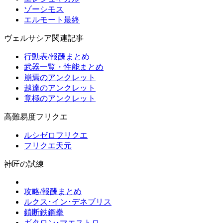
ゾーシモス
エルモート最終
ヴェルサシア関連記事
行動表/報酬まとめ
武器一覧・性能まとめ
崩焉のアンクレット
越達のアンクレット
竟極のアンクレット
高難易度フリクエ
ルシゼロフリクエ
フリクエ天元
神匠の試練
攻略/報酬まとめ
ルクス･イン･デネブリス
鎖断鉄鋼拳
ギタロン･マエストロ