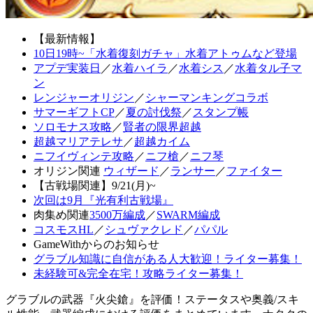
【最新情報】
10日19時~「水着復刻ガチャ」水着アトゥムなど登場
アプデ実装日
／
水着ハイラ
／
水着シス
／
水着タル子マ
ン
レンジャーオリジン
／
シャーマンキングコラボ
サマーギフトCP
／
夏の討伐祭
／
スタンプ帳
ソロモナス攻略
／
賢者の限界超越
超越マリアテレサ
／
超越カイム
ニフイヴィンテ攻略
／
ニフ槍
／
ニフ琴
オリジン関連
ウィザード
／
ランサー
／
ファイター
【古戦場関連】9/21(月)~
次回は9月『光有利古戦場』
肉集め関連
3500万編成
／
SWARM編成
コスモスHL
／
シュヴァクレド
／
パパル
GameWithからのお知らせ
グラブル知識に自信がある人大歓迎！ライター募集！
未経験可&完全在宅！攻略ライター募集！
グラブルの武器『火尖鎗』を評価！ステータスや奥義/スキ