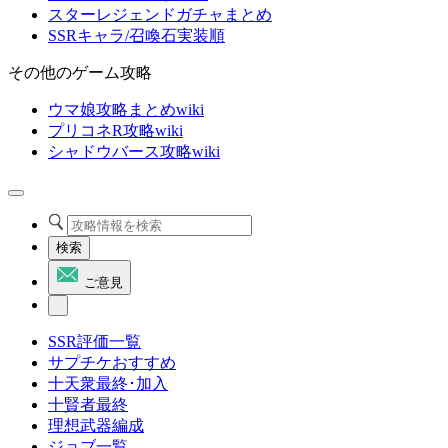
スターレジェンドガチャまとめ
SSRキャラ/召喚石実装順
その他のゲーム攻略
ウマ娘攻略まとめwiki
プリコネR攻略wiki
シャドウバース攻略wiki
検索
ご意見
SSR評価一覧
サプチケおすすめ
十天衆最終･加入
十賢者最終
理想武器編成
ジョブ一覧