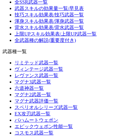
全SSR武器一覧
武器スキルの効果量一覧/早見表
技巧スキル効果表/技巧武器一覧
渾身スキル効果表/渾身武器一覧
背水スキル効果表/背水武器一覧
上限UPスキル効果表/上限UP武器一覧
全武器種の解説(重要度付き)
武器種一覧
リミテッド武器一覧
ヴィンテージ武器一覧
レヴァンス武器一覧
マグナ3武器一覧
六道神器一覧
マグナ2武器一覧
マグナ武器評価一覧
スペリオルシリーズ武器一覧
EX攻刃武器一覧
バハムートウェポン
エピックウェポン性能一覧
コスモス武器一覧