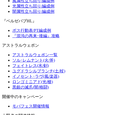
風属性立ち回り/編成例
光属性立ち回り/編成例
闇属性立ち回り/編成例
『ベルゼバブHL』
ボス行動表/PT編成例
『混沌の再来･後編』攻略
アストラルウェポン
アストラルウェポン一覧
ソル･レムナント(火/斧)
フェイトレス(水/剣)
ユグドラシルブランチ(土/杖)
イノセント･ラヴ(風/楽器)
ロンゴミニアド(光/槍)
黒銀の滅爪(闇/格闘)
開催中のキャンペーン
モバフェス開催情報