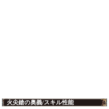
火尖鎗の奥義/スキル性能