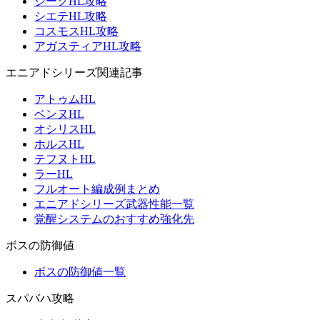
ジークHL攻略
シエテHL攻略
コスモスHL攻略
アガスティアHL攻略
エニアドシリーズ関連記事
アトゥムHL
ベンヌHL
オシリスHL
ホルスHL
テフヌトHL
ラーHL
フルオート編成例まとめ
エニアドシリーズ武器性能一覧
覚醒システムのおすすめ強化先
ボスの防御値
ボスの防御値一覧
スパバハ攻略