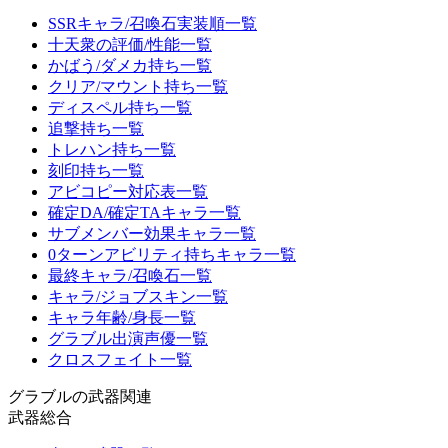
SSRキャラ/召喚石実装順一覧
十天衆の評価/性能一覧
かばう/ダメカ持ち一覧
クリア/マウント持ち一覧
ディスペル持ち一覧
追撃持ち一覧
トレハン持ち一覧
刻印持ち一覧
アビコピー対応表一覧
確定DA/確定TAキャラ一覧
サブメンバー効果キャラ一覧
0ターンアビリティ持ちキャラ一覧
最終キャラ/召喚石一覧
キャラ/ジョブスキン一覧
キャラ年齢/身長一覧
グラブル出演声優一覧
クロスフェイト一覧
グラブルの武器関連
武器総合