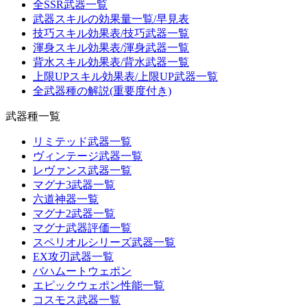
全SSR武器一覧
武器スキルの効果量一覧/早見表
技巧スキル効果表/技巧武器一覧
渾身スキル効果表/渾身武器一覧
背水スキル効果表/背水武器一覧
上限UPスキル効果表/上限UP武器一覧
全武器種の解説(重要度付き)
武器種一覧
リミテッド武器一覧
ヴィンテージ武器一覧
レヴァンス武器一覧
マグナ3武器一覧
六道神器一覧
マグナ2武器一覧
マグナ武器評価一覧
スペリオルシリーズ武器一覧
EX攻刃武器一覧
バハムートウェポン
エピックウェポン性能一覧
コスモス武器一覧