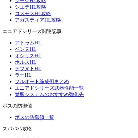
ジークHL攻略
シエテHL攻略
コスモスHL攻略
アガスティアHL攻略
エニアドシリーズ関連記事
アトゥムHL
ベンヌHL
オシリスHL
ホルスHL
テフヌトHL
ラーHL
フルオート編成例まとめ
エニアドシリーズ武器性能一覧
覚醒システムのおすすめ強化先
ボスの防御値
ボスの防御値一覧
スパバハ攻略