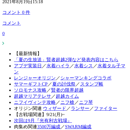
2021年8月19日15:18
コメント
0
件
コメント
0
【最新情報】
「夏の生放送」賢者超越2弾など発表内容はこちら
アプデ実装日
／
水着ハイラ
／
水着シス
／
水着タル子マ
ン
レンジャーオリジン
／
シャーマンキングコラボ
サマーギフトCP
／
夏の討伐祭
／
スタンプ帳
ソロモナス攻略
／
賢者の限界超越
超越マリアテレサ
／
超越カイム
ニフイヴィンテ攻略
／
ニフ槍
／
ニフ琴
オリジン関連
ウィザード
／
ランサー
／
ファイター
【古戦場関連】9/21(月)~
次回は9月『光有利古戦場』
肉集め関連
3500万編成
／
SWARM編成