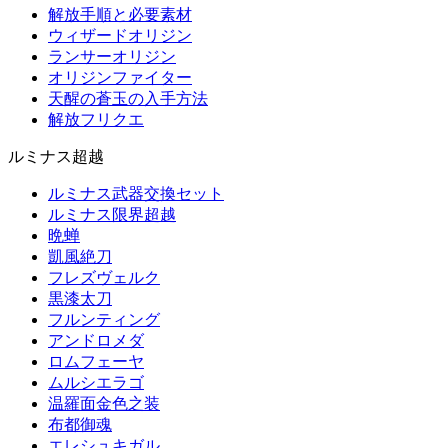
解放手順と必要素材
ウィザードオリジン
ランサーオリジン
オリジンファイター
天醒の蒼玉の入手方法
解放フリクエ
ルミナス超越
ルミナス武器交換セット
ルミナス限界超越
晩蝉
凱風絶刀
フレズヴェルク
黒漆太刀
フルンティング
アンドロメダ
ロムフェーヤ
ムルシエラゴ
温羅面金色之装
布都御魂
エレシュキガル