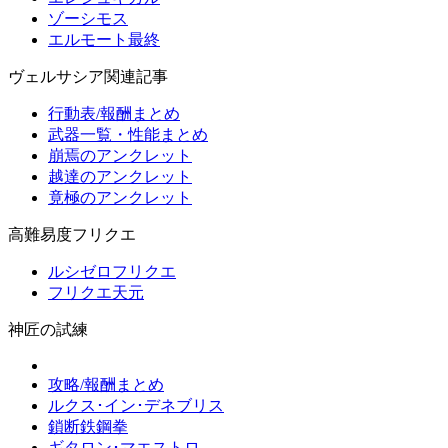
ゾーシモス
エルモート最終
ヴェルサシア関連記事
行動表/報酬まとめ
武器一覧・性能まとめ
崩焉のアンクレット
越達のアンクレット
竟極のアンクレット
高難易度フリクエ
ルシゼロフリクエ
フリクエ天元
神匠の試練
攻略/報酬まとめ
ルクス･イン･デネブリス
鎖断鉄鋼拳
ギタロン･マエストロ