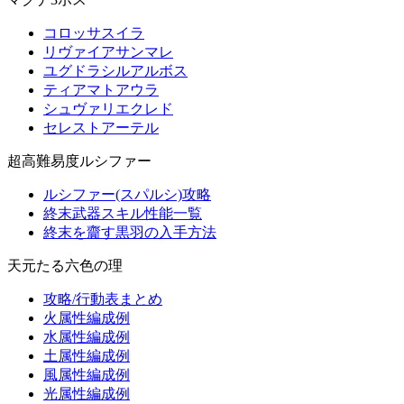
コロッサスイラ
リヴァイアサンマレ
ユグドラシルアルボス
ティアマトアウラ
シュヴァリエクレド
セレストアーテル
超高難易度ルシファー
ルシファー(スパルシ)攻略
終末武器スキル性能一覧
終末を齎す黒羽の入手方法
天元たる六色の理
攻略/行動表まとめ
火属性編成例
水属性編成例
土属性編成例
風属性編成例
光属性編成例