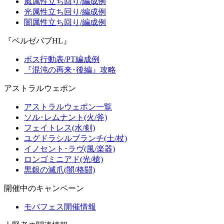
風属性立ち回り/編成例
光属性立ち回り/編成例
闇属性立ち回り/編成例
『ベルゼバブHL』
ボス行動表/PT編成例
『混沌の再来･後編』攻略
アストラルウェポン
アストラルウェポン一覧
ソル･レムナント(火/斧)
フェイトレス(水/剣)
ユグドラシルブランチ(土/杖)
イノセント･ラヴ(風/楽器)
ロンゴミニアド(光/槍)
黒銀の滅爪(闇/格闘)
開催中のキャンペーン
モバフェス開催情報