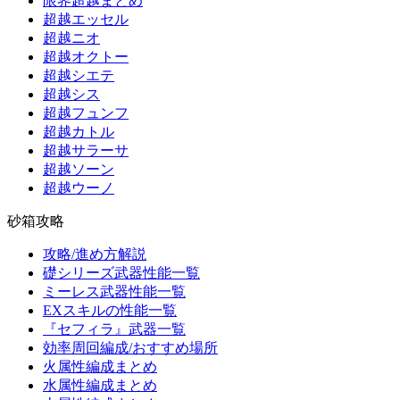
限界超越まとめ
超越エッセル
超越ニオ
超越オクトー
超越シエテ
超越シス
超越フュンフ
超越カトル
超越サラーサ
超越ソーン
超越ウーノ
砂箱攻略
攻略/進め方解説
礎シリーズ武器性能一覧
ミーレス武器性能一覧
EXスキルの性能一覧
『セフィラ』武器一覧
効率周回編成/おすすめ場所
火属性編成まとめ
水属性編成まとめ