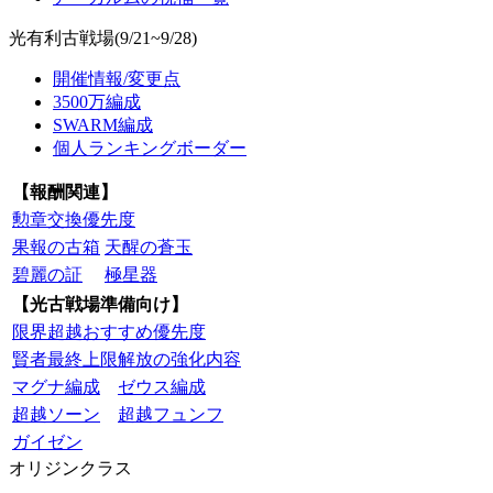
光有利古戦場(9/21~9/28)
開催情報/変更点
3500万編成
SWARM編成
個人ランキングボーダー
【報酬関連】
勲章交換優先度
果報の古箱
天醒の蒼玉
碧麗の証
極星器
【光古戦場準備向け】
限界超越おすすめ優先度
賢者最終上限解放の強化内容
マグナ編成
ゼウス編成
超越ソーン
超越フュンフ
ガイゼン
オリジンクラス