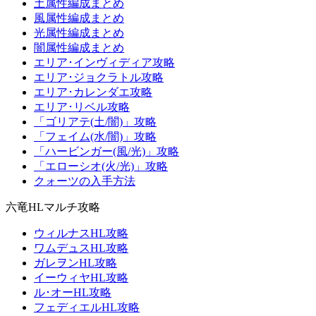
土属性編成まとめ
風属性編成まとめ
光属性編成まとめ
闇属性編成まとめ
エリア･インヴィディア攻略
エリア･ジョクラトル攻略
エリア･カレンダエ攻略
エリア･リベル攻略
「ゴリアテ(土/闇)」攻略
「フェイム(水/闇)」攻略
「ハービンガー(風/光)」攻略
「エローシオ(火/光)」攻略
クォーツの入手方法
六竜HLマルチ攻略
ウィルナスHL攻略
ワムデュスHL攻略
ガレヲンHL攻略
イーウィヤHL攻略
ル･オーHL攻略
フェディエルHL攻略