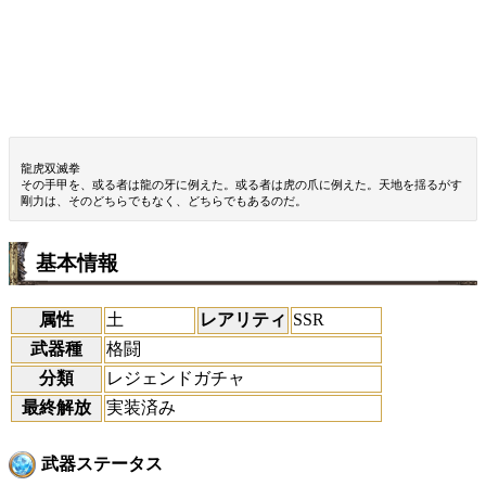
龍虎双滅拳
その手甲を、或る者は龍の牙に例えた。或る者は虎の爪に例えた。天地を揺るがす
剛力は、そのどちらでもなく、どちらでもあるのだ。
基本情報
属性
土
レアリティ
SSR
武器種
格闘
分類
レジェンドガチャ
最終解放
実装済み
武器ステータス