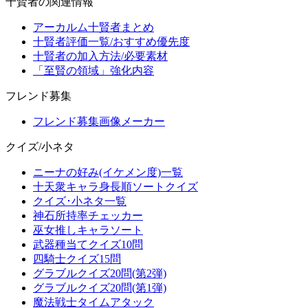
十賢者の関連情報
アーカルム十賢者まとめ
十賢者評価一覧/おすすめ優先度
十賢者の加入方法/必要素材
「至賢の領域」強化内容
フレンド募集
フレンド募集画像メーカー
クイズ/小ネタ
ニーナの好み(イケメン度)一覧
十天衆キャラ身長順ソートクイズ
クイズ･小ネタ一覧
神石所持率チェッカー
巫女推しキャラソート
武器種当てクイズ10問
四騎士クイズ15問
グラブルクイズ20問(第2弾)
グラブルクイズ20問(第1弾)
魔法戦士タイムアタック