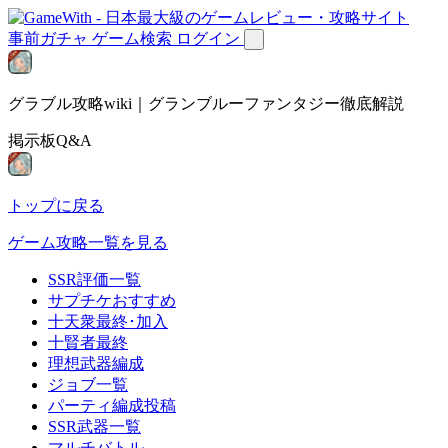
事前ガチャ
ゲーム検索
ログイン
グラブル攻略wiki｜グランブルーファンタジー徹底解説
掲示板Q&A
トップに戻る
ゲーム攻略一覧を見る
SSR評価一覧
サプチケおすすめ
十天衆最終･加入
十賢者最終
理想武器編成
ジョブ一覧
パーティ編成投稿
SSR武器一覧
マルチバトル