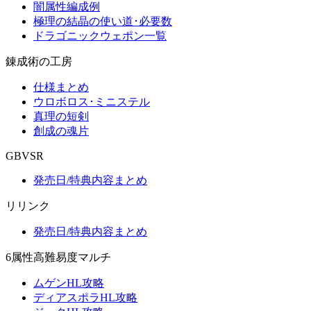
闇属性編成例
極理の結晶の使い道･必要数
ドラゴニックウェポン一覧
錬成術の工房
仕様まとめ
ウロボロス･ミニステル
真理の短剣
創成の魂片
GBVSR
発売日/特典内容まとめ
リリンク
発売日/特典内容まとめ
6属性高難易度マルチ
ムゲンHL攻略
ディアスポラHL攻略