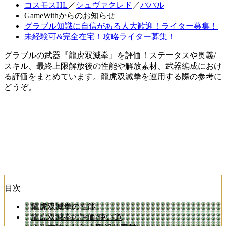
コスモスHL
／
シュヴァクレド
／
パパル
GameWithからのお知らせ
グラブル知識に自信がある人大歓迎！ライター募集！
未経験可&完全在宅！攻略ライター募集！
グラブルの武器『龍虎双滅拳』を評価！ステータスや奥義/
スキル、最終上限解放後の性能や解放素材、武器編成におけ
る評価をまとめています。龍虎双滅拳を運用する際の参考に
どうぞ。
目次
龍虎双滅拳の性能
龍虎双滅拳の評価/使い道