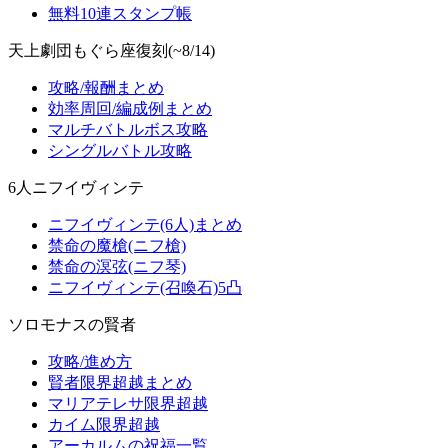
無料10連スタンプ帳
天上劇団もぐら座復刻(~8/14)
攻略/報酬まとめ
効率周回/編成例まとめ
マルチバトルボス攻略
シングルバトル攻略
6人ニフイヴィンテ
ニフイヴィンテ(6人)まとめ
禁命の魔槍(ニフ槍)
禁命の溟弦(ニフ琴)
ニフイヴィンテ(召喚石)5凸
ソロモナスの賢者
攻略/進め方
賢者限界超越まとめ
マリアテレサ限界超越
カイム限界超越
アーカルムの祝福一覧