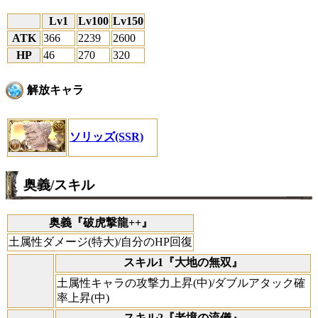
Lv1
Lv100
Lv150
ATK
366
2239
2600
HP
46
270
320
解放キャラ
ソリッズ(SSR)
奥義/スキル
奥義『破虎撃龍++』
土属性ダメージ(特大)/自分のHP回復
スキル1『大地の無双』
土属性キャラの攻撃力上昇(中)/ダブルアタック確
率上昇(中)
スキル2『老境の流儀』