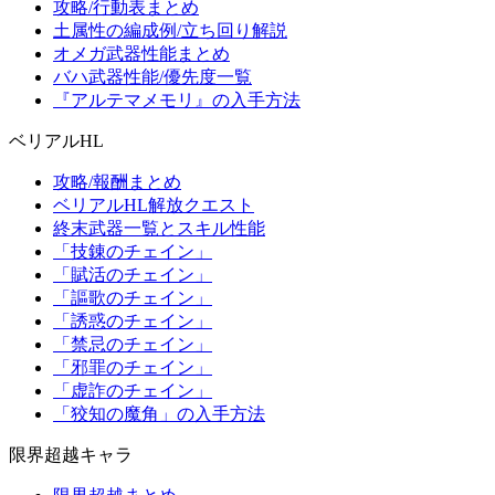
攻略/行動表まとめ
土属性の編成例/立ち回り解説
オメガ武器性能まとめ
バハ武器性能/優先度一覧
『アルテマメモリ』の入手方法
ベリアルHL
攻略/報酬まとめ
ベリアルHL解放クエスト
終末武器一覧とスキル性能
「技錬のチェイン」
「賦活のチェイン」
「謳歌のチェイン」
「誘惑のチェイン」
「禁忌のチェイン」
「邪罪のチェイン」
「虚詐のチェイン」
「狡知の魔角」の入手方法
限界超越キャラ