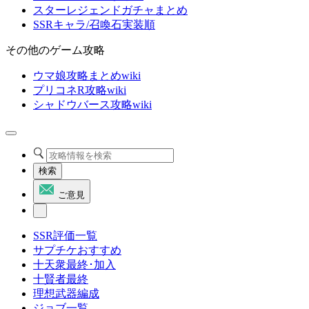
スターレジェンドガチャまとめ
SSRキャラ/召喚石実装順
その他のゲーム攻略
ウマ娘攻略まとめwiki
プリコネR攻略wiki
シャドウバース攻略wiki
検索
ご意見
SSR評価一覧
サプチケおすすめ
十天衆最終･加入
十賢者最終
理想武器編成
ジョブ一覧