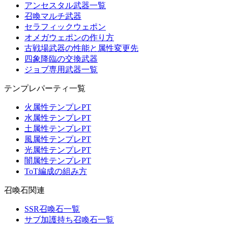
アンセスタル武器一覧
召喚マルチ武器
セラフィックウェポン
オメガウェポンの作り方
古戦場武器の性能と属性変更先
四象降臨の交換武器
ジョブ専用武器一覧
テンプレパーティ一覧
火属性テンプレPT
水属性テンプレPT
土属性テンプレPT
風属性テンプレPT
光属性テンプレPT
闇属性テンプレPT
ToT編成の組み方
召喚石関連
SSR召喚石一覧
サブ加護持ち召喚石一覧