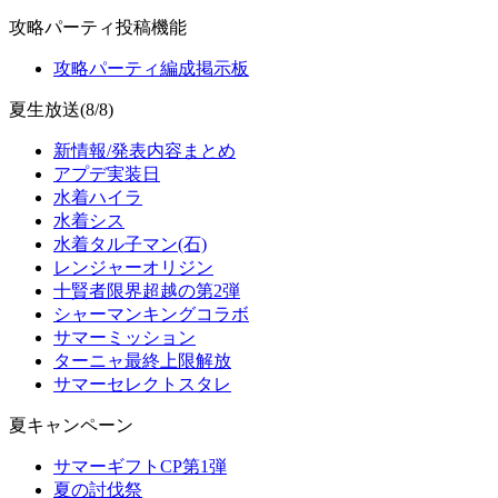
攻略パーティ投稿機能
攻略パーティ編成掲示板
夏生放送(8/8)
新情報/発表内容まとめ
アプデ実装日
水着ハイラ
水着シス
水着タル子マン(石)
レンジャーオリジン
十賢者限界超越の第2弾
シャーマンキングコラボ
サマーミッション
ターニャ最終上限解放
サマーセレクトスタレ
夏キャンペーン
サマーギフトCP第1弾
夏の討伐祭