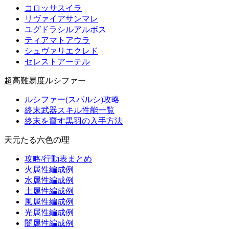
コロッサスイラ
リヴァイアサンマレ
ユグドラシルアルボス
ティアマトアウラ
シュヴァリエクレド
セレストアーテル
超高難易度ルシファー
ルシファー(スパルシ)攻略
終末武器スキル性能一覧
終末を齎す黒羽の入手方法
天元たる六色の理
攻略/行動表まとめ
火属性編成例
水属性編成例
土属性編成例
風属性編成例
光属性編成例
闇属性編成例