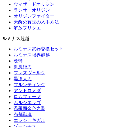
ウィザードオリジン
ランサーオリジン
オリジンファイター
天醒の蒼玉の入手方法
解放フリクエ
ルミナス超越
ルミナス武器交換セット
ルミナス限界超越
晩蝉
凱風絶刀
フレズヴェルク
黒漆太刀
フルンティング
アンドロメダ
ロムフェーヤ
ムルシエラゴ
温羅面金色之装
布都御魂
エレシュキガル
ゾーシモス