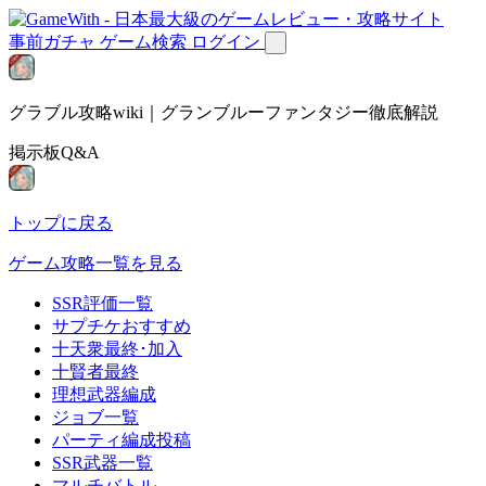
事前ガチャ
ゲーム検索
ログイン
グラブル攻略wiki｜グランブルーファンタジー徹底解説
掲示板Q&A
トップに戻る
ゲーム攻略一覧を見る
SSR評価一覧
サプチケおすすめ
十天衆最終･加入
十賢者最終
理想武器編成
ジョブ一覧
パーティ編成投稿
SSR武器一覧
マルチバトル