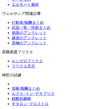
エルモート最終
ヴェルサシア関連記事
行動表/報酬まとめ
武器一覧・性能まとめ
崩焉のアンクレット
越達のアンクレット
竟極のアンクレット
高難易度フリクエ
ルシゼロフリクエ
フリクエ天元
神匠の試練
攻略/報酬まとめ
ルクス･イン･デネブリス
鎖断鉄鋼拳
ギタロン･マエストロ