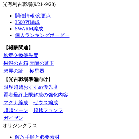
光有利古戦場(9/21~9/28)
開催情報/変更点
3500万編成
SWARM編成
個人ランキングボーダー
【報酬関連】
勲章交換優先度
果報の古箱
天醒の蒼玉
碧麗の証
極星器
【光古戦場準備向け】
限界超越おすすめ優先度
賢者最終上限解放の強化内容
マグナ編成
ゼウス編成
超越ソーン
超越フュンフ
ガイゼン
オリジンクラス
解放手順と必要素材