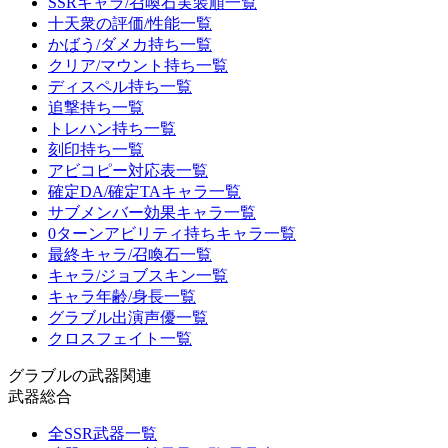
SSRキャラ/召喚石実装順一覧
十天衆の評価/性能一覧
かばう/ダメカ持ち一覧
クリア/マウント持ち一覧
ディスペル持ち一覧
追撃持ち一覧
トレハン持ち一覧
刻印持ち一覧
アビコピー対応表一覧
確定DA/確定TAキャラ一覧
サブメンバー効果キャラ一覧
0ターンアビリティ持ちキャラ一覧
最終キャラ/召喚石一覧
キャラ/ジョブスキン一覧
キャラ年齢/身長一覧
グラブル出演声優一覧
クロスフェイト一覧
グラブルの武器関連
武器総合
全SSR武器一覧