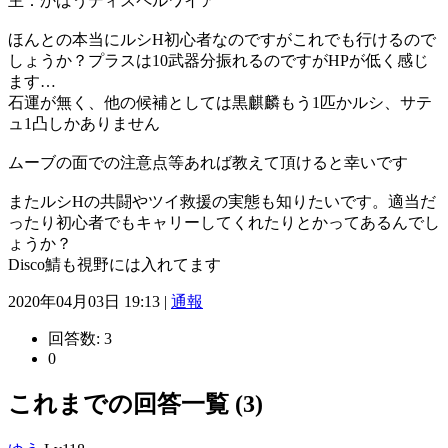
主：かばうディスペルワイア
ほんとの本当にルシH初心者なのですがこれでも行けるので
しょうか？プラスは10武器分振れるのですがHPが低く感じ
ます…
石運が無く、他の候補としては黒麒麟もう1匹かルシ、サテ
ュ1凸しかありません
ムーブの面での注意点等あれば教えて頂けると幸いです
またルシHの共闘やツイ救援の実態も知りたいです。適当だ
ったり初心者でもキャリーしてくれたりとかってあるんでし
ょうか？
Disco鯖も視野には入れてます
2020年04月03日 19:13 |
通報
回答数:
3
0
これまでの回答一覧 (3)