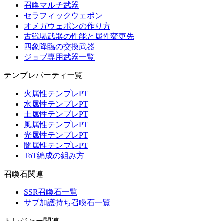
召喚マルチ武器
セラフィックウェポン
オメガウェポンの作り方
古戦場武器の性能と属性変更先
四象降臨の交換武器
ジョブ専用武器一覧
テンプレパーティ一覧
火属性テンプレPT
水属性テンプレPT
土属性テンプレPT
風属性テンプレPT
光属性テンプレPT
闇属性テンプレPT
ToT編成の組み方
召喚石関連
SSR召喚石一覧
サブ加護持ち召喚石一覧
トレジャー関連