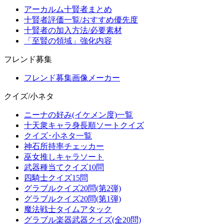
アーカルム十賢者まとめ
十賢者評価一覧/おすすめ優先度
十賢者の加入方法/必要素材
「至賢の領域」強化内容
フレンド募集
フレンド募集画像メーカー
クイズ/小ネタ
ニーナの好み(イケメン度)一覧
十天衆キャラ身長順ソートクイズ
クイズ･小ネタ一覧
神石所持率チェッカー
巫女推しキャラソート
武器種当てクイズ10問
四騎士クイズ15問
グラブルクイズ20問(第2弾)
グラブルクイズ20問(第1弾)
魔法戦士タイムアタック
グラブル楽器武器クイズ(全20問)