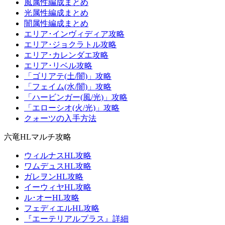
風属性編成まとめ
光属性編成まとめ
闇属性編成まとめ
エリア･インヴィディア攻略
エリア･ジョクラトル攻略
エリア･カレンダエ攻略
エリア･リベル攻略
「ゴリアテ(土/闇)」攻略
「フェイム(水/闇)」攻略
「ハービンガー(風/光)」攻略
「エローシオ(火/光)」攻略
クォーツの入手方法
六竜HLマルチ攻略
ウィルナスHL攻略
ワムデュスHL攻略
ガレヲンHL攻略
イーウィヤHL攻略
ル･オーHL攻略
フェディエルHL攻略
『エーテリアルプラス』詳細