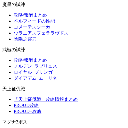
魔星の試練
攻略/報酬まとめ
ペルフィードの性能
コメーテスシーカ
ウラニアスフェララヴドス
陰陽之霊刀
武極の試練
攻略/報酬まとめ
ノルデン･ラブリュス
ロイヤル･ブリンガー
ダイアデム･ムーリネ
天上征伐戦
「天上征伐戦」攻略情報まとめ
PROUD攻略
PROUD+攻略
マグナ3ボス