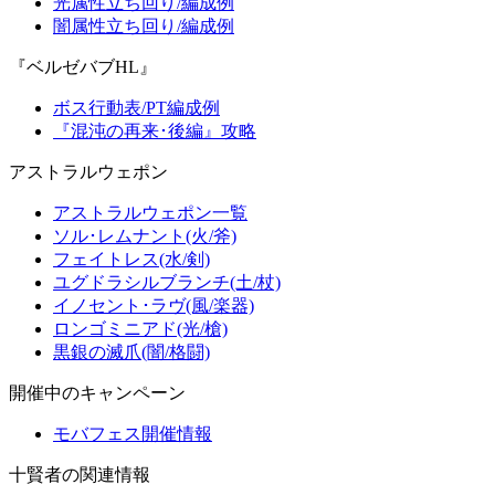
光属性立ち回り/編成例
闇属性立ち回り/編成例
『ベルゼバブHL』
ボス行動表/PT編成例
『混沌の再来･後編』攻略
アストラルウェポン
アストラルウェポン一覧
ソル･レムナント(火/斧)
フェイトレス(水/剣)
ユグドラシルブランチ(土/杖)
イノセント･ラヴ(風/楽器)
ロンゴミニアド(光/槍)
黒銀の滅爪(闇/格闘)
開催中のキャンペーン
モバフェス開催情報
十賢者の関連情報