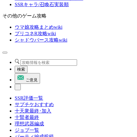
SSRキャラ/召喚石実装順
その他のゲーム攻略
ウマ娘攻略まとめwiki
プリコネR攻略wiki
シャドウバース攻略wiki
検索
ご意見
SSR評価一覧
サプチケおすすめ
十天衆最終･加入
十賢者最終
理想武器編成
ジョブ一覧
パーティ編成投稿