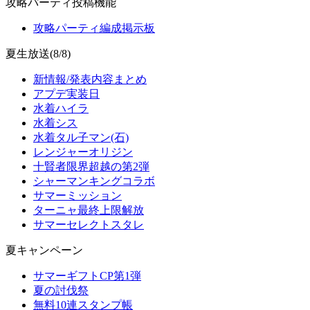
攻略パーティ投稿機能
攻略パーティ編成掲示板
夏生放送(8/8)
新情報/発表内容まとめ
アプデ実装日
水着ハイラ
水着シス
水着タル子マン(石)
レンジャーオリジン
十賢者限界超越の第2弾
シャーマンキングコラボ
サマーミッション
ターニャ最終上限解放
サマーセレクトスタレ
夏キャンペーン
サマーギフトCP第1弾
夏の討伐祭
無料10連スタンプ帳