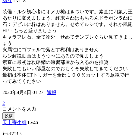
ゆう
Lv118
装備：ルシ初心者にオメガ槍はきついです。素直に四象刀王
あたりに変えましょう。終末４凸はもちろんドラポン５凸に
石：デビルに枠はありません。せめてルシです。それか風鞄
HP：もっと盛りましょう
キャラフレ石。全て論外。せめてテンプレぐらい見てきまし
ょう
火属性にゴフェルで落とす権利はありません
ルシ解説動画はようつべにあるので見ましょう
素直に最初は攻略鯖の練習部屋から入るのを推奨
失敗してもいい部屋なのでおもくそ失敗してきてください
最初は本体CTトリガーを全部１００％カットする意識で行
ってみてください
2020年4月4日 01:27 |
通報
2
コメントを入力
投稿
天上寄生組
Lv46
行けない