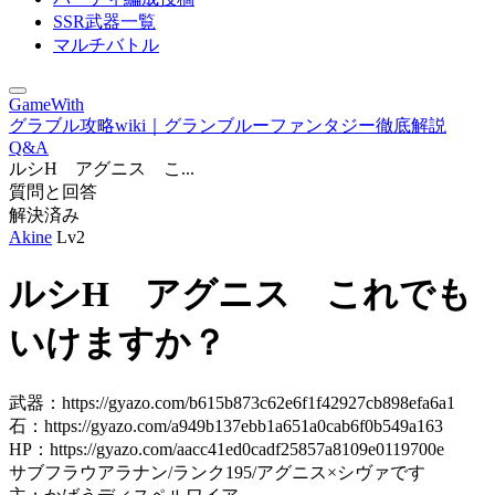
SSR武器一覧
マルチバトル
GameWith
グラブル攻略wiki｜グランブルーファンタジー徹底解説
Q&A
ルシH アグニス こ...
質問と回答
解決済み
Akine
Lv2
ルシH アグニス これでも
いけますか？
武器：https://gyazo.com/b615b873c62e6f1f42927cb898efa6a1
石：https://gyazo.com/a949b137ebb1a651a0cab6f0b549a163
HP：https://gyazo.com/aacc41ed0cadf25857a8109e0119700e
サブフラウアラナン/ランク195/アグニス×シヴァです