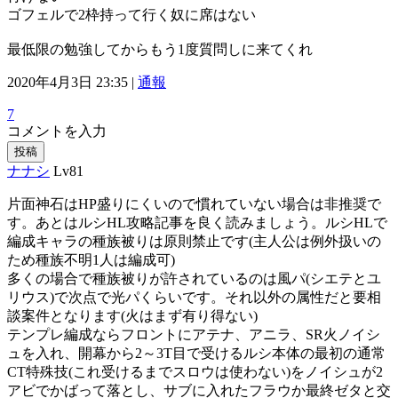
ゴフェルで2枠持って行く奴に席はない
最低限の勉強してからもう1度質問しに来てくれ
2020年4月3日 23:35 |
通報
7
コメントを入力
投稿
ナナシ
Lv81
片面神石はHP盛りにくいので慣れていない場合は非推奨で
す。あとはルシHL攻略記事を良く読みましょう。ルシHLで
編成キャラの種族被りは原則禁止です(主人公は例外扱いの
ため種族不明1人は編成可)
多くの場合で種族被りが許されているのは風パ(シエテとユ
リウス)で次点で光パくらいです。それ以外の属性だと要相
談案件となります(火はまず有り得ない)
テンプレ編成ならフロントにアテナ、アニラ、SR火ノイシ
ュを入れ、開幕から2～3T目で受けるルシ本体の最初の通常
CT特殊技(これ受けるまでスロウは使わない)をノイシュが2
アビでかばって落とし、サブに入れたフラウか最終ゼタと交