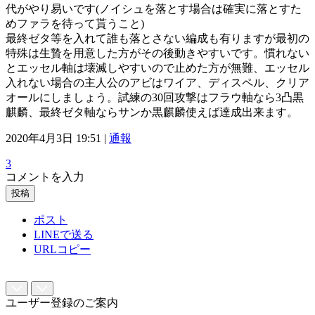
代がやり易いです(ノイシュを落とす場合は確実に落とすた
めファラを待って貰うこと)
最終ゼタ等を入れて誰も落とさない編成も有りますが最初の
特殊は生贄を用意した方がその後動きやすいです。慣れない
とエッセル軸は壊滅しやすいので止めた方が無難、エッセル
入れない場合の主人公のアビはワイア、ディスペル、クリア
オールにしましょう。試練の30回攻撃はフラウ軸なら3凸黒
麒麟、最終ゼタ軸ならサンか黒麒麟使えば達成出来ます。
2020年4月3日 19:51 |
通報
3
コメントを入力
投稿
ポスト
LINEで送る
URLコピー
ユーザー登録のご案内