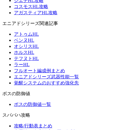
シエテHL攻略
コスモスHL攻略
アガスティアHL攻略
エニアドシリーズ関連記事
アトゥムHL
ベンヌHL
オシリスHL
ホルスHL
テフヌトHL
ラーHL
フルオート編成例まとめ
エニアドシリーズ武器性能一覧
覚醒システムのおすすめ強化先
ボスの防御値
ボスの防御値一覧
スパバハ攻略
攻略/行動表まとめ