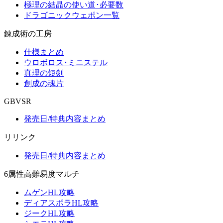
極理の結晶の使い道･必要数
ドラゴニックウェポン一覧
錬成術の工房
仕様まとめ
ウロボロス･ミニステル
真理の短剣
創成の魂片
GBVSR
発売日/特典内容まとめ
リリンク
発売日/特典内容まとめ
6属性高難易度マルチ
ムゲンHL攻略
ディアスポラHL攻略
ジークHL攻略