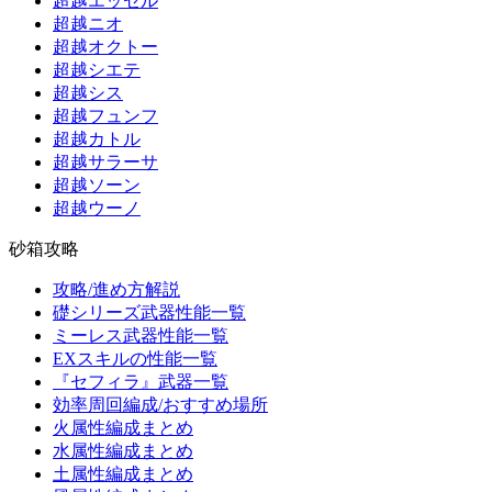
超越エッセル
超越ニオ
超越オクトー
超越シエテ
超越シス
超越フュンフ
超越カトル
超越サラーサ
超越ソーン
超越ウーノ
砂箱攻略
攻略/進め方解説
礎シリーズ武器性能一覧
ミーレス武器性能一覧
EXスキルの性能一覧
『セフィラ』武器一覧
効率周回編成/おすすめ場所
火属性編成まとめ
水属性編成まとめ
土属性編成まとめ