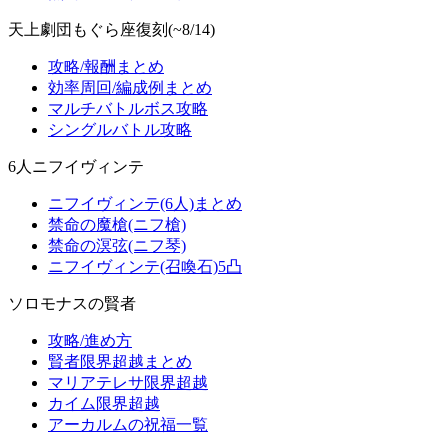
天上劇団もぐら座復刻(~8/14)
攻略/報酬まとめ
効率周回/編成例まとめ
マルチバトルボス攻略
シングルバトル攻略
6人ニフイヴィンテ
ニフイヴィンテ(6人)まとめ
禁命の魔槍(ニフ槍)
禁命の溟弦(ニフ琴)
ニフイヴィンテ(召喚石)5凸
ソロモナスの賢者
攻略/進め方
賢者限界超越まとめ
マリアテレサ限界超越
カイム限界超越
アーカルムの祝福一覧