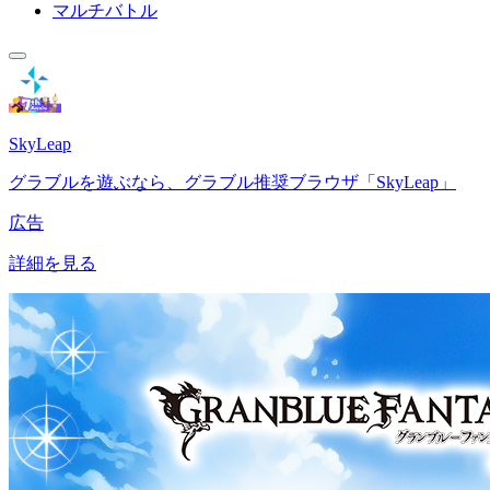
マルチバトル
SkyLeap
グラブルを遊ぶなら、グラブル推奨ブラウザ「SkyLeap」
広告
詳細を見る