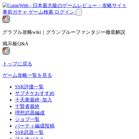
事前ガチャ
ゲーム検索
ログイン
グラブル攻略wiki｜グランブルーファンタジー徹底解説
掲示板Q&A
トップに戻る
ゲーム攻略一覧を見る
SSR評価一覧
サプチケおすすめ
十天衆最終･加入
十賢者最終
理想武器編成
ジョブ一覧
パーティ編成投稿
SSR武器一覧
マルチバトル