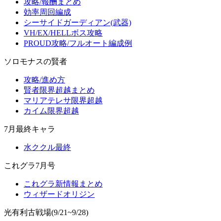
攻略/報酬まとめ
効率周回編成
シーサイドガーディアン(武器)
VH/EX/HELLボス攻略
PROUD攻略/フルオート編成例
ソロモナスの賢者
攻略/進め方
賢者限界超越まとめ
マリアテレサ限界超越
カイム限界超越
7月最終キャラ
水ククル最終
これグラ7月号
これグラ新情報まとめ
ウィザードオリジン
光有利古戦場(9/21~9/28)