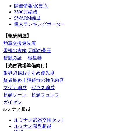
開催情報/変更点
3500万編成
SWARM編成
個人ランキングボーダー
【報酬関連】
勲章交換優先度
果報の古箱
天醒の蒼玉
碧麗の証
極星器
【光古戦場準備向け】
限界超越おすすめ優先度
賢者最終上限解放の強化内容
マグナ編成
ゼウス編成
超越ソーン
超越フュンフ
ガイゼン
ルミナス超越
ルミナス武器交換セット
ルミナス限界超越