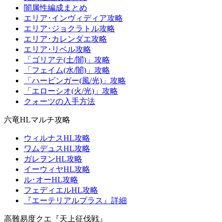
闇属性編成まとめ
エリア･インヴィディア攻略
エリア･ジョクラトル攻略
エリア･カレンダエ攻略
エリア･リベル攻略
「ゴリアテ(土/闇)」攻略
「フェイム(水/闇)」攻略
「ハービンガー(風/光)」攻略
「エローシオ(火/光)」攻略
クォーツの入手方法
六竜HLマルチ攻略
ウィルナスHL攻略
ワムデュスHL攻略
ガレヲンHL攻略
イーウィヤHL攻略
ル･オーHL攻略
フェディエルHL攻略
『エーテリアルプラス』詳細
高難易度クエ『天上征伐戦』