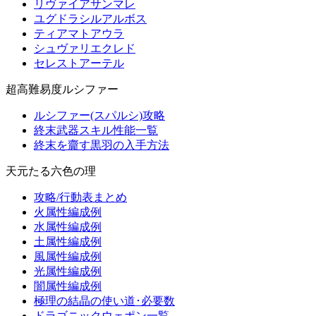
リヴァイアサンマレ
ユグドラシルアルボス
ティアマトアウラ
シュヴァリエクレド
セレストアーテル
超高難易度ルシファー
ルシファー(スパルシ)攻略
終末武器スキル性能一覧
終末を齎す黒羽の入手方法
天元たる六色の理
攻略/行動表まとめ
火属性編成例
水属性編成例
土属性編成例
風属性編成例
光属性編成例
闇属性編成例
極理の結晶の使い道･必要数
ドラゴニックウェポン一覧