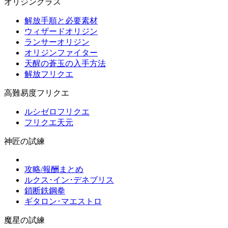
オリジンクラス
解放手順と必要素材
ウィザードオリジン
ランサーオリジン
オリジンファイター
天醒の蒼玉の入手方法
解放フリクエ
高難易度フリクエ
ルシゼロフリクエ
フリクエ天元
神匠の試練
攻略/報酬まとめ
ルクス･イン･デネブリス
鎖断鉄鋼拳
ギタロン･マエストロ
魔星の試練