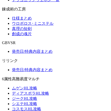
錬成術の工房
仕様まとめ
ウロボロス･ミニステル
真理の短剣
創成の魂片
GBVSR
発売日/特典内容まとめ
リリンク
発売日/特典内容まとめ
6属性高難易度マルチ
ムゲンHL攻略
ディアスポラHL攻略
ジークHL攻略
シエテHL攻略
コスモスHL攻略