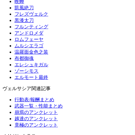
晩蝉
凱風絶刀
フレズヴェルク
黒漆太刀
フルンティング
アンドロメダ
ロムフェーヤ
ムルシエラゴ
温羅面金色之装
布都御魂
エレシュキガル
ゾーシモス
エルモート最終
ヴェルサシア関連記事
行動表/報酬まとめ
武器一覧・性能まとめ
崩焉のアンクレット
越達のアンクレット
竟極のアンクレット