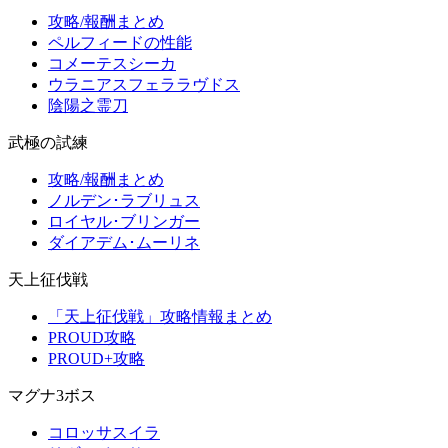
攻略/報酬まとめ
ペルフィードの性能
コメーテスシーカ
ウラニアスフェララヴドス
陰陽之霊刀
武極の試練
攻略/報酬まとめ
ノルデン･ラブリュス
ロイヤル･ブリンガー
ダイアデム･ムーリネ
天上征伐戦
「天上征伐戦」攻略情報まとめ
PROUD攻略
PROUD+攻略
マグナ3ボス
コロッサスイラ