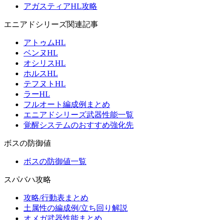
アガスティアHL攻略
エニアドシリーズ関連記事
アトゥムHL
ベンヌHL
オシリスHL
ホルスHL
テフヌトHL
ラーHL
フルオート編成例まとめ
エニアドシリーズ武器性能一覧
覚醒システムのおすすめ強化先
ボスの防御値
ボスの防御値一覧
スパバハ攻略
攻略/行動表まとめ
土属性の編成例/立ち回り解説
オメガ武器性能まとめ