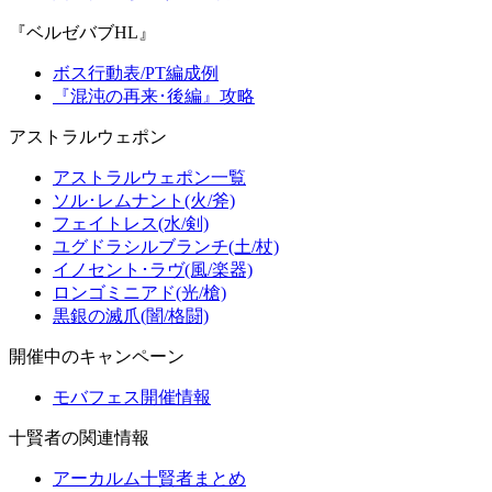
『ベルゼバブHL』
ボス行動表/PT編成例
『混沌の再来･後編』攻略
アストラルウェポン
アストラルウェポン一覧
ソル･レムナント(火/斧)
フェイトレス(水/剣)
ユグドラシルブランチ(土/杖)
イノセント･ラヴ(風/楽器)
ロンゴミニアド(光/槍)
黒銀の滅爪(闇/格闘)
開催中のキャンペーン
モバフェス開催情報
十賢者の関連情報
アーカルム十賢者まとめ