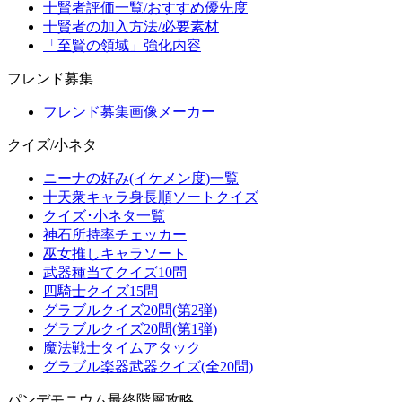
十賢者評価一覧/おすすめ優先度
十賢者の加入方法/必要素材
「至賢の領域」強化内容
フレンド募集
フレンド募集画像メーカー
クイズ/小ネタ
ニーナの好み(イケメン度)一覧
十天衆キャラ身長順ソートクイズ
クイズ･小ネタ一覧
神石所持率チェッカー
巫女推しキャラソート
武器種当てクイズ10問
四騎士クイズ15問
グラブルクイズ20問(第2弾)
グラブルクイズ20問(第1弾)
魔法戦士タイムアタック
グラブル楽器武器クイズ(全20問)
パンデモニウム最終階層攻略