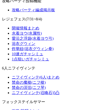
攻略パーティ投稿機能
攻略パーティ編成掲示板
レジェフェス(7/31~8/4)
開催情報まとめ
水着ヨウ(水属性)
愛沿之浮袋(水着ヨウ弓)
浴衣グウィン
炸華紋(浴衣グウィン拳)
10連ガチャシミュ
1点狙いガチャシミュ
6人ニフイヴィンテ
ニフイヴィンテ(6人)まとめ
禁命の魔槍(ニフ槍)
禁命の溟弦(ニフ琴)
ニフイヴィンテ(召喚石)5凸
フォックステイルサマー