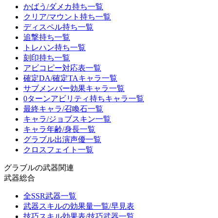
かばう/ダメカ持ち一覧
クリア/マウント持ち一覧
ディスペル持ち一覧
追撃持ち一覧
トレハン持ち一覧
刻印持ち一覧
アビコピー対応表一覧
確定DA/確定TAキャラ一覧
サブメンバー効果キャラ一覧
0ターンアビリティ持ちキャラ一覧
最終キャラ/召喚石一覧
キャラ/ジョブスキン一覧
キャラ年齢/身長一覧
グラブル出演声優一覧
クロスフェイト一覧
グラブルの武器関連
武器総合
全SSR武器一覧
武器スキルの効果量一覧/早見表
技巧スキル効果表/技巧武器一覧