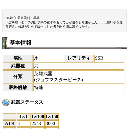
[真鍛心]天叢雲剣・露草
天雲を纏う無二の刃は氷獄の霧氷をもって己が道を切り開かせん。刃は使い手を選
り好み、修練が足らずば手にした者を瞬く間に凍てつかす。
基本情報
属性
水
レアリティ
SSR
武器種
刀
英雄武器
分類
(ジョブマスターピース)
最終解放
特殊
武器ステータス
Lv1
Lv100
Lv150
ATK
411
2543
3000