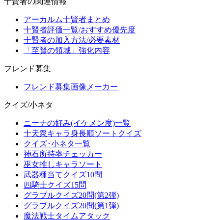
十賢者の関連情報
アーカルム十賢者まとめ
十賢者評価一覧/おすすめ優先度
十賢者の加入方法/必要素材
「至賢の領域」強化内容
フレンド募集
フレンド募集画像メーカー
クイズ/小ネタ
ニーナの好み(イケメン度)一覧
十天衆キャラ身長順ソートクイズ
クイズ･小ネタ一覧
神石所持率チェッカー
巫女推しキャラソート
武器種当てクイズ10問
四騎士クイズ15問
グラブルクイズ20問(第2弾)
グラブルクイズ20問(第1弾)
魔法戦士タイムアタック