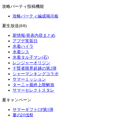
攻略パーティ投稿機能
攻略パーティ編成掲示板
夏生放送(8/8)
新情報/発表内容まとめ
アプデ実装日
水着ハイラ
水着シス
水着タル子マン(石)
レンジャーオリジン
十賢者限界超越の第2弾
シャーマンキングコラボ
サマーミッション
ターニャ最終上限解放
サマーセレクトスタレ
夏キャンペーン
サマーギフトCP第1弾
夏の討伐祭