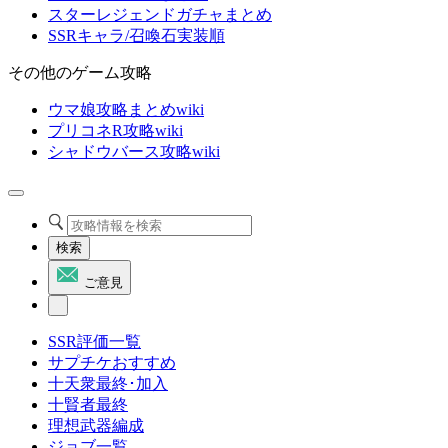
スターレジェンドガチャまとめ
SSRキャラ/召喚石実装順
その他のゲーム攻略
ウマ娘攻略まとめwiki
プリコネR攻略wiki
シャドウバース攻略wiki
検索
ご意見
SSR評価一覧
サプチケおすすめ
十天衆最終･加入
十賢者最終
理想武器編成
ジョブ一覧