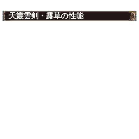
天叢雲剣・露草の性能