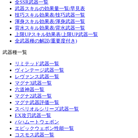
全SSR武器一覧
武器スキルの効果量一覧/早見表
技巧スキル効果表/技巧武器一覧
渾身スキル効果表/渾身武器一覧
背水スキル効果表/背水武器一覧
上限UPスキル効果表/上限UP武器一覧
全武器種の解説(重要度付き)
武器種一覧
リミテッド武器一覧
ヴィンテージ武器一覧
レヴァンス武器一覧
マグナ3武器一覧
六道神器一覧
マグナ2武器一覧
マグナ武器評価一覧
スペリオルシリーズ武器一覧
EX攻刃武器一覧
バハムートウェポン
エピックウェポン性能一覧
コスモス武器一覧