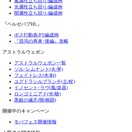
風属性立ち回り/編成例
光属性立ち回り/編成例
闇属性立ち回り/編成例
『ベルゼバブHL』
ボス行動表/PT編成例
『混沌の再来･後編』攻略
アストラルウェポン
アストラルウェポン一覧
ソル･レムナント(火/斧)
フェイトレス(水/剣)
ユグドラシルブランチ(土/杖)
イノセント･ラヴ(風/楽器)
ロンゴミニアド(光/槍)
黒銀の滅爪(闇/格闘)
開催中のキャンペーン
モバフェス開催情報