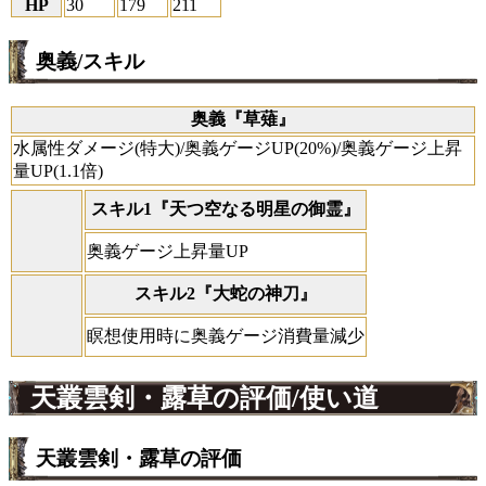
HP
30
179
211
奥義/スキル
奥義『草薙』
水属性ダメージ(特大)/奥義ゲージUP(20%)/奥義ゲージ上昇
量UP(1.1倍)
スキル1『天つ空なる明星の御霊』
奥義ゲージ上昇量UP
スキル2『大蛇の神刀』
瞑想使用時に奥義ゲージ消費量減少
天叢雲剣・露草の評価/使い道
天叢雲剣・露草の評価