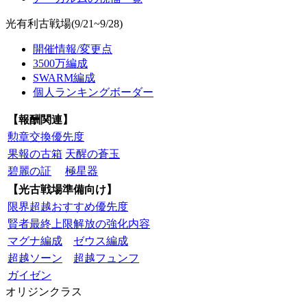
光有利古戦場(9/21~9/28)
開催情報/変更点
3500万編成
SWARM編成
個人ランキングボーダー
【報酬関連】
勲章交換優先度
果報の古箱
天醒の蒼玉
碧麗の証
極星器
【光古戦場準備向け】
限界超越おすすめ優先度
賢者最終上限解放の強化内容
マグナ編成
ゼウス編成
超越ソーン
超越フュンフ
ガイゼン
オリジンクラス