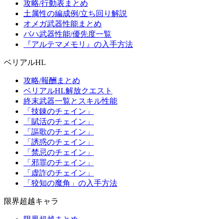
攻略/行動表まとめ
土属性の編成例/立ち回り解説
オメガ武器性能まとめ
バハ武器性能/優先度一覧
『アルテマメモリ』の入手方法
ベリアルHL
攻略/報酬まとめ
ベリアルHL解放クエスト
終末武器一覧とスキル性能
「技錬のチェイン」
「賦活のチェイン」
「謳歌のチェイン」
「誘惑のチェイン」
「禁忌のチェイン」
「邪罪のチェイン」
「虚詐のチェイン」
「狡知の魔角」の入手方法
限界超越キャラ