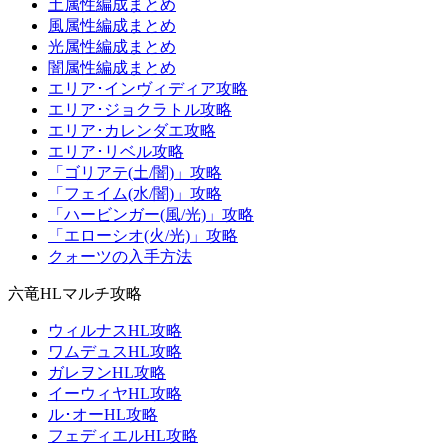
土属性編成まとめ
風属性編成まとめ
光属性編成まとめ
闇属性編成まとめ
エリア･インヴィディア攻略
エリア･ジョクラトル攻略
エリア･カレンダエ攻略
エリア･リベル攻略
「ゴリアテ(土/闇)」攻略
「フェイム(水/闇)」攻略
「ハービンガー(風/光)」攻略
「エローシオ(火/光)」攻略
クォーツの入手方法
六竜HLマルチ攻略
ウィルナスHL攻略
ワムデュスHL攻略
ガレヲンHL攻略
イーウィヤHL攻略
ル･オーHL攻略
フェディエルHL攻略