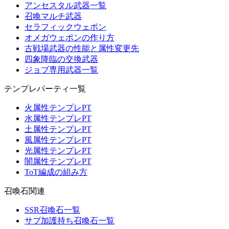
アンセスタル武器一覧
召喚マルチ武器
セラフィックウェポン
オメガウェポンの作り方
古戦場武器の性能と属性変更先
四象降臨の交換武器
ジョブ専用武器一覧
テンプレパーティ一覧
火属性テンプレPT
水属性テンプレPT
土属性テンプレPT
風属性テンプレPT
光属性テンプレPT
闇属性テンプレPT
ToT編成の組み方
召喚石関連
SSR召喚石一覧
サブ加護持ち召喚石一覧