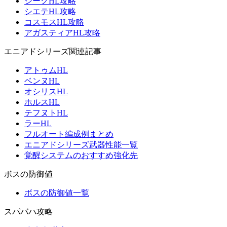
ジークHL攻略
シエテHL攻略
コスモスHL攻略
アガスティアHL攻略
エニアドシリーズ関連記事
アトゥムHL
ベンヌHL
オシリスHL
ホルスHL
テフヌトHL
ラーHL
フルオート編成例まとめ
エニアドシリーズ武器性能一覧
覚醒システムのおすすめ強化先
ボスの防御値
ボスの防御値一覧
スパバハ攻略