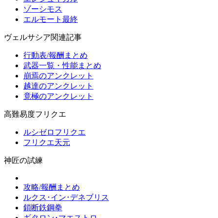
ゾーシモス
エルモート最終
ヴェルサシア関連記事
行動表/報酬まとめ
武器一覧・性能まとめ
崩焉のアンクレット
越達のアンクレット
竟極のアンクレット
高難易度フリクエ
ルシゼロフリクエ
フリクエ天元
神匠の試練
攻略/報酬まとめ
ルクス･イン･デネブリス
鎖断鉄鋼拳
ギタロン･マエストロ