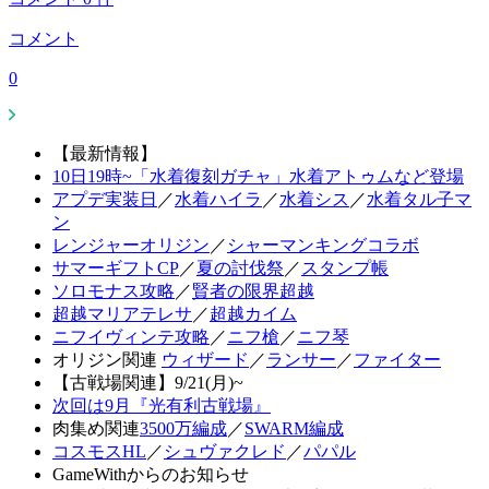
コメント
0
【最新情報】
10日19時~「水着復刻ガチャ」水着アトゥムなど登場
アプデ実装日
／
水着ハイラ
／
水着シス
／
水着タル子マ
ン
レンジャーオリジン
／
シャーマンキングコラボ
サマーギフトCP
／
夏の討伐祭
／
スタンプ帳
ソロモナス攻略
／
賢者の限界超越
超越マリアテレサ
／
超越カイム
ニフイヴィンテ攻略
／
ニフ槍
／
ニフ琴
オリジン関連
ウィザード
／
ランサー
／
ファイター
【古戦場関連】9/21(月)~
次回は9月『光有利古戦場』
肉集め関連
3500万編成
／
SWARM編成
コスモスHL
／
シュヴァクレド
／
パパル
GameWithからのお知らせ