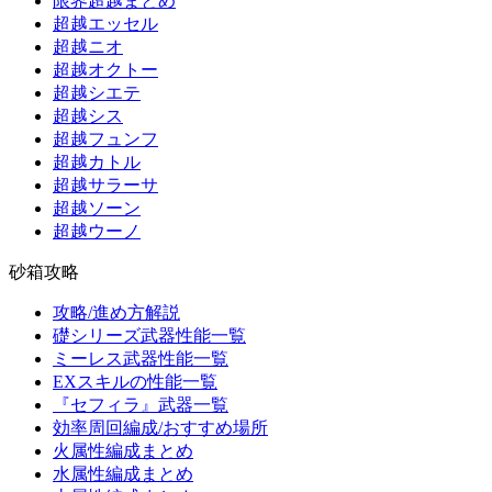
限界超越まとめ
超越エッセル
超越ニオ
超越オクトー
超越シエテ
超越シス
超越フュンフ
超越カトル
超越サラーサ
超越ソーン
超越ウーノ
砂箱攻略
攻略/進め方解説
礎シリーズ武器性能一覧
ミーレス武器性能一覧
EXスキルの性能一覧
『セフィラ』武器一覧
効率周回編成/おすすめ場所
火属性編成まとめ
水属性編成まとめ