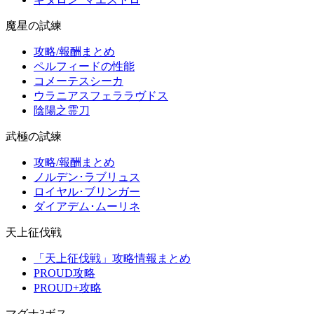
魔星の試練
攻略/報酬まとめ
ペルフィードの性能
コメーテスシーカ
ウラニアスフェララヴドス
陰陽之霊刀
武極の試練
攻略/報酬まとめ
ノルデン･ラブリュス
ロイヤル･ブリンガー
ダイアデム･ムーリネ
天上征伐戦
「天上征伐戦」攻略情報まとめ
PROUD攻略
PROUD+攻略
マグナ3ボス