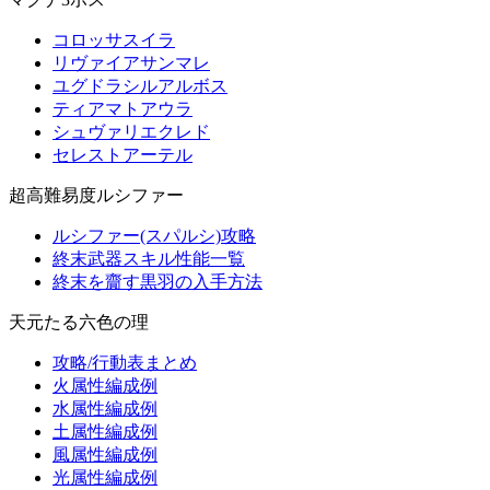
コロッサスイラ
リヴァイアサンマレ
ユグドラシルアルボス
ティアマトアウラ
シュヴァリエクレド
セレストアーテル
超高難易度ルシファー
ルシファー(スパルシ)攻略
終末武器スキル性能一覧
終末を齎す黒羽の入手方法
天元たる六色の理
攻略/行動表まとめ
火属性編成例
水属性編成例
土属性編成例
風属性編成例
光属性編成例