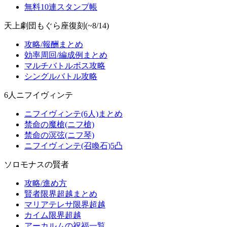
無料10連スタンプ帳
天上劇団もぐら座復刻(~8/14)
攻略/報酬まとめ
効率周回/編成例まとめ
マルチバトルボス攻略
シングルバトル攻略
6人ニフイヴィンテ
ニフイヴィンテ(6人)まとめ
禁命の魔槍(ニフ槍)
禁命の溟弦(ニフ琴)
ニフイヴィンテ(召喚石)5凸
ソロモナスの賢者
攻略/進め方
賢者限界超越まとめ
マリアテレサ限界超越
カイム限界超越
アーカルムの祝福一覧