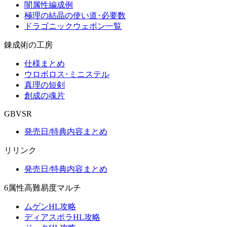
闇属性編成例
極理の結晶の使い道･必要数
ドラゴニックウェポン一覧
錬成術の工房
仕様まとめ
ウロボロス･ミニステル
真理の短剣
創成の魂片
GBVSR
発売日/特典内容まとめ
リリンク
発売日/特典内容まとめ
6属性高難易度マルチ
ムゲンHL攻略
ディアスポラHL攻略