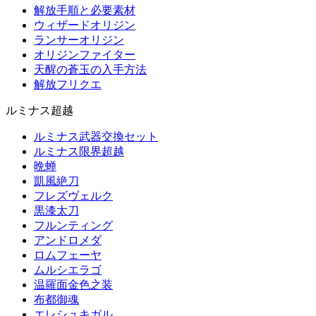
解放手順と必要素材
ウィザードオリジン
ランサーオリジン
オリジンファイター
天醒の蒼玉の入手方法
解放フリクエ
ルミナス超越
ルミナス武器交換セット
ルミナス限界超越
晩蝉
凱風絶刀
フレズヴェルク
黒漆太刀
フルンティング
アンドロメダ
ロムフェーヤ
ムルシエラゴ
温羅面金色之装
布都御魂
エレシュキガル