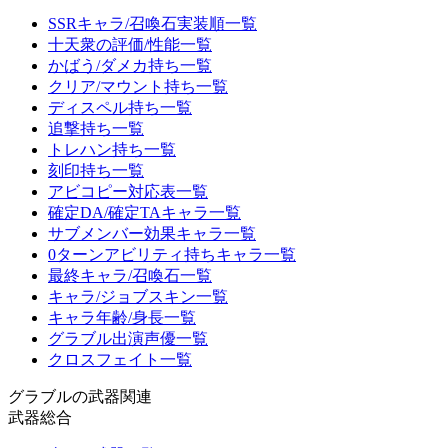
SSRキャラ/召喚石実装順一覧
十天衆の評価/性能一覧
かばう/ダメカ持ち一覧
クリア/マウント持ち一覧
ディスペル持ち一覧
追撃持ち一覧
トレハン持ち一覧
刻印持ち一覧
アビコピー対応表一覧
確定DA/確定TAキャラ一覧
サブメンバー効果キャラ一覧
0ターンアビリティ持ちキャラ一覧
最終キャラ/召喚石一覧
キャラ/ジョブスキン一覧
キャラ年齢/身長一覧
グラブル出演声優一覧
クロスフェイト一覧
グラブルの武器関連
武器総合