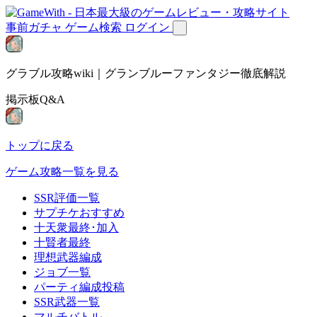
事前ガチャ
ゲーム検索
ログイン
グラブル攻略wiki｜グランブルーファンタジー徹底解説
掲示板Q&A
トップに戻る
ゲーム攻略一覧を見る
SSR評価一覧
サプチケおすすめ
十天衆最終･加入
十賢者最終
理想武器編成
ジョブ一覧
パーティ編成投稿
SSR武器一覧
マルチバトル