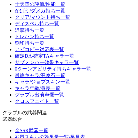
十天衆の評価/性能一覧
かばう/ダメカ持ち一覧
クリア/マウント持ち一覧
ディスペル持ち一覧
追撃持ち一覧
トレハン持ち一覧
刻印持ち一覧
アビコピー対応表一覧
確定DA/確定TAキャラ一覧
サブメンバー効果キャラ一覧
0ターンアビリティ持ちキャラ一覧
最終キャラ/召喚石一覧
キャラ/ジョブスキン一覧
キャラ年齢/身長一覧
グラブル出演声優一覧
クロスフェイト一覧
グラブルの武器関連
武器総合
全SSR武器一覧
武器スキルの効果量一覧/早見表