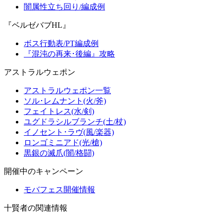
闇属性立ち回り/編成例
『ベルゼバブHL』
ボス行動表/PT編成例
『混沌の再来･後編』攻略
アストラルウェポン
アストラルウェポン一覧
ソル･レムナント(火/斧)
フェイトレス(水/剣)
ユグドラシルブランチ(土/杖)
イノセント･ラヴ(風/楽器)
ロンゴミニアド(光/槍)
黒銀の滅爪(闇/格闘)
開催中のキャンペーン
モバフェス開催情報
十賢者の関連情報