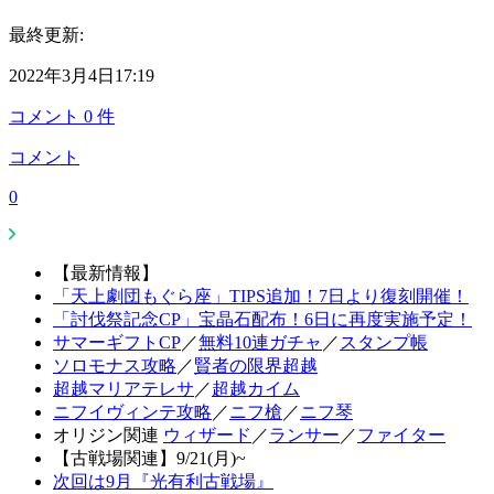
最終更新:
2022年3月4日17:19
コメント
0
件
コメント
0
【最新情報】
「天上劇団もぐら座」TIPS追加！7日より復刻開催！
「討伐祭記念CP」宝晶石配布！6日に再度実施予定！
サマーギフトCP
／
無料10連ガチャ
／
スタンプ帳
ソロモナス攻略
／
賢者の限界超越
超越マリアテレサ
／
超越カイム
ニフイヴィンテ攻略
／
ニフ槍
／
ニフ琴
オリジン関連
ウィザード
／
ランサー
／
ファイター
【古戦場関連】9/21(月)~
次回は9月『光有利古戦場』