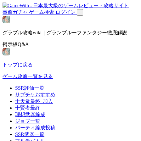
事前ガチャ
ゲーム検索
ログイン
グラブル攻略wiki｜グランブルーファンタジー徹底解説
掲示板Q&A
トップに戻る
ゲーム攻略一覧を見る
SSR評価一覧
サプチケおすすめ
十天衆最終･加入
十賢者最終
理想武器編成
ジョブ一覧
パーティ編成投稿
SSR武器一覧
マルチバトル