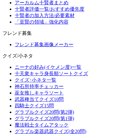
アーカルム十賢者まとめ
十賢者評価一覧/おすすめ優先度
十賢者の加入方法/必要素材
「至賢の領域」強化内容
フレンド募集
フレンド募集画像メーカー
クイズ/小ネタ
ニーナの好み(イケメン度)一覧
十天衆キャラ身長順ソートクイズ
クイズ･小ネタ一覧
神石所持率チェッカー
巫女推しキャラソート
武器種当てクイズ10問
四騎士クイズ15問
グラブルクイズ20問(第2弾)
グラブルクイズ20問(第1弾)
魔法戦士タイムアタック
グラブル楽器武器クイズ(全20問)