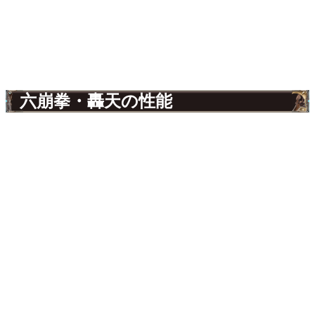
六崩拳・轟天の性能