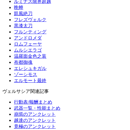
ルミナス限界超越
晩蝉
凱風絶刀
フレズヴェルク
黒漆太刀
フルンティング
アンドロメダ
ロムフェーヤ
ムルシエラゴ
温羅面金色之装
布都御魂
エレシュキガル
ゾーシモス
エルモート最終
ヴェルサシア関連記事
行動表/報酬まとめ
武器一覧・性能まとめ
崩焉のアンクレット
越達のアンクレット
竟極のアンクレット