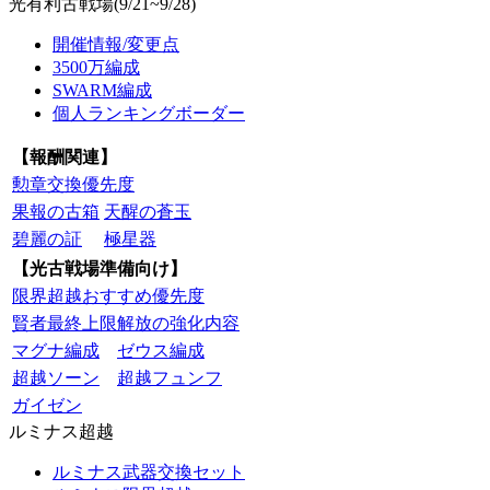
光有利古戦場(9/21~9/28)
開催情報/変更点
3500万編成
SWARM編成
個人ランキングボーダー
【報酬関連】
勲章交換優先度
果報の古箱
天醒の蒼玉
碧麗の証
極星器
【光古戦場準備向け】
限界超越おすすめ優先度
賢者最終上限解放の強化内容
マグナ編成
ゼウス編成
超越ソーン
超越フュンフ
ガイゼン
ルミナス超越
ルミナス武器交換セット