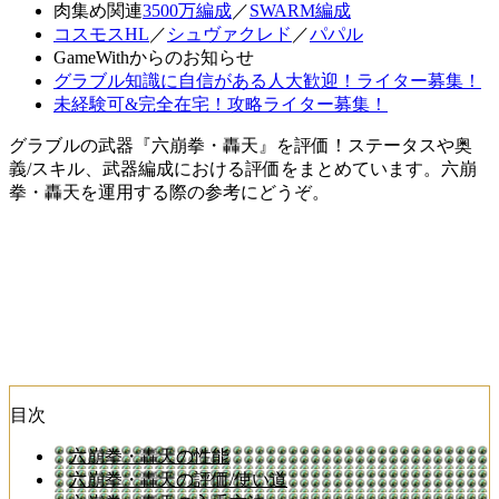
肉集め関連
3500万編成
／
SWARM編成
コスモスHL
／
シュヴァクレド
／
パパル
GameWithからのお知らせ
グラブル知識に自信がある人大歓迎！ライター募集！
未経験可&完全在宅！攻略ライター募集！
グラブルの武器『六崩拳・轟天』を評価！ステータスや奥
義/スキル、武器編成における評価をまとめています。六崩
拳・轟天を運用する際の参考にどうぞ。
目次
六崩拳・轟天の性能
六崩拳・轟天の評価/使い道