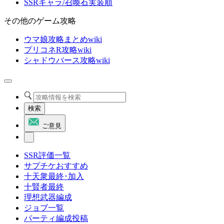
SSRキャラ/召喚石実装順
その他のゲーム攻略
ウマ娘攻略まとめwiki
プリコネR攻略wiki
シャドウバース攻略wiki
検索
ご意見
SSR評価一覧
サプチケおすすめ
十天衆最終･加入
十賢者最終
理想武器編成
ジョブ一覧
パーティ編成投稿