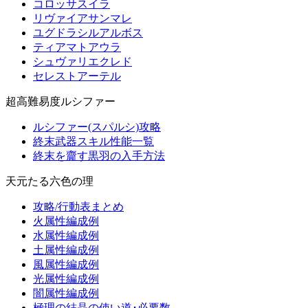
コロッサスイラ
リヴァイアサンマレ
ユグドラシルアルボス
ティアマトアウラ
シュヴァリエクレド
セレストアーテル
超高難易度ルシファー
ルシファー(スパルシ)攻略
終末武器スキル性能一覧
終末を齎す黒羽の入手方法
天元たる六色の理
攻略/行動表まとめ
火属性編成例
水属性編成例
土属性編成例
風属性編成例
光属性編成例
闇属性編成例
極理の結晶の使い道･必要数