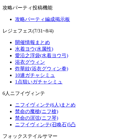
攻略パーティ投稿機能
攻略パーティ編成掲示板
レジェフェス(7/31~8/4)
開催情報まとめ
水着ヨウ(水属性)
愛沿之浮袋(水着ヨウ弓)
浴衣グウィン
炸華紋(浴衣グウィン拳)
10連ガチャシミュ
1点狙いガチャシミュ
6人ニフイヴィンテ
ニフイヴィンテ(6人)まとめ
禁命の魔槍(ニフ槍)
禁命の溟弦(ニフ琴)
ニフイヴィンテ(召喚石)5凸
フォックステイルサマー