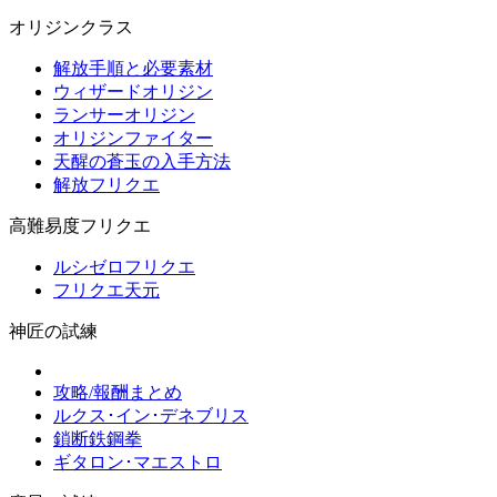
オリジンクラス
解放手順と必要素材
ウィザードオリジン
ランサーオリジン
オリジンファイター
天醒の蒼玉の入手方法
解放フリクエ
高難易度フリクエ
ルシゼロフリクエ
フリクエ天元
神匠の試練
攻略/報酬まとめ
ルクス･イン･デネブリス
鎖断鉄鋼拳
ギタロン･マエストロ