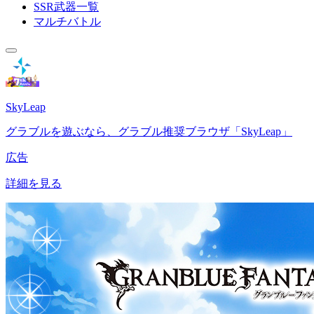
SSR武器一覧
マルチバトル
SkyLeap
グラブルを遊ぶなら、グラブル推奨ブラウザ「SkyLeap」
広告
詳細を見る