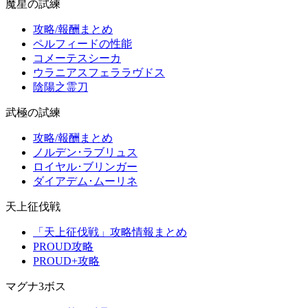
魔星の試練
攻略/報酬まとめ
ペルフィードの性能
コメーテスシーカ
ウラニアスフェララヴドス
陰陽之霊刀
武極の試練
攻略/報酬まとめ
ノルデン･ラブリュス
ロイヤル･ブリンガー
ダイアデム･ムーリネ
天上征伐戦
「天上征伐戦」攻略情報まとめ
PROUD攻略
PROUD+攻略
マグナ3ボス