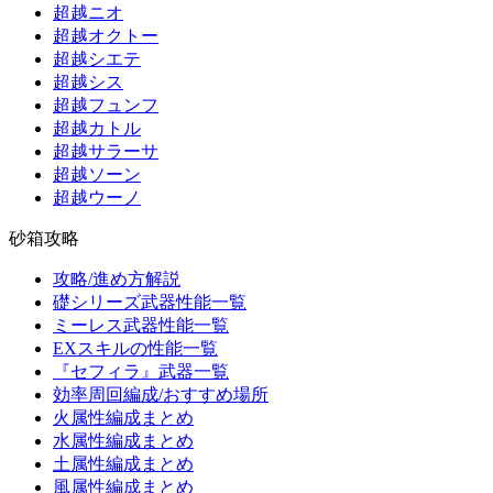
超越ニオ
超越オクトー
超越シエテ
超越シス
超越フュンフ
超越カトル
超越サラーサ
超越ソーン
超越ウーノ
砂箱攻略
攻略/進め方解説
礎シリーズ武器性能一覧
ミーレス武器性能一覧
EXスキルの性能一覧
『セフィラ』武器一覧
効率周回編成/おすすめ場所
火属性編成まとめ
水属性編成まとめ
土属性編成まとめ
風属性編成まとめ