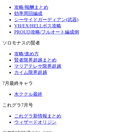
攻略/報酬まとめ
効率周回編成
シーサイドガーディアン(武器)
VH/EX/HELLボス攻略
PROUD攻略/フルオート編成例
ソロモナスの賢者
攻略/進め方
賢者限界超越まとめ
マリアテレサ限界超越
カイム限界超越
7月最終キャラ
水ククル最終
これグラ7月号
これグラ新情報まとめ
ウィザードオリジン