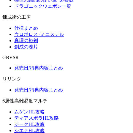
ドラゴニックウェポン一覧
錬成術の工房
仕様まとめ
ウロボロス･ミニステル
真理の短剣
創成の魂片
GBVSR
発売日/特典内容まとめ
リリンク
発売日/特典内容まとめ
6属性高難易度マルチ
ムゲンHL攻略
ディアスポラHL攻略
ジークHL攻略
シエテHL攻略