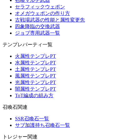
召喚マルチ武器
セラフィックウェポン
オメガウェポンの作り方
古戦場武器の性能と属性変更先
四象降臨の交換武器
ジョブ専用武器一覧
テンプレパーティ一覧
火属性テンプレPT
水属性テンプレPT
土属性テンプレPT
風属性テンプレPT
光属性テンプレPT
闇属性テンプレPT
ToT編成の組み方
召喚石関連
SSR召喚石一覧
サブ加護持ち召喚石一覧
トレジャー関連