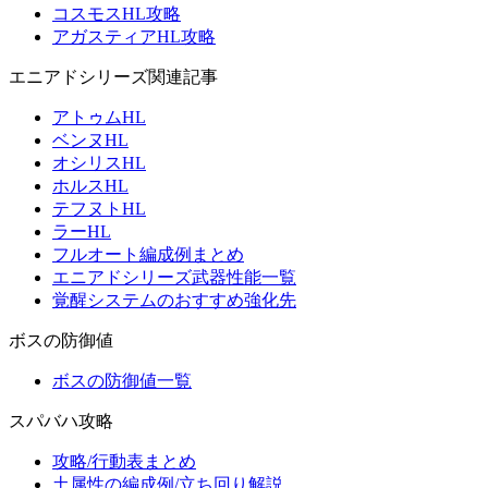
コスモスHL攻略
アガスティアHL攻略
エニアドシリーズ関連記事
アトゥムHL
ベンヌHL
オシリスHL
ホルスHL
テフヌトHL
ラーHL
フルオート編成例まとめ
エニアドシリーズ武器性能一覧
覚醒システムのおすすめ強化先
ボスの防御値
ボスの防御値一覧
スパバハ攻略
攻略/行動表まとめ
土属性の編成例/立ち回り解説