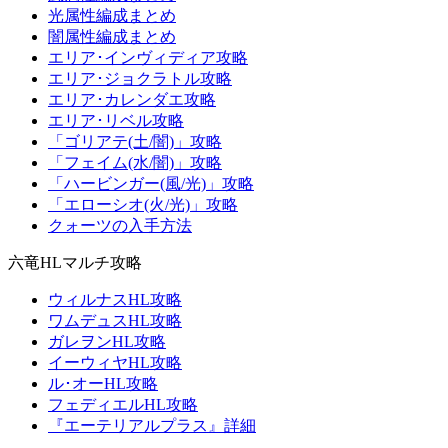
光属性編成まとめ
闇属性編成まとめ
エリア･インヴィディア攻略
エリア･ジョクラトル攻略
エリア･カレンダエ攻略
エリア･リベル攻略
「ゴリアテ(土/闇)」攻略
「フェイム(水/闇)」攻略
「ハービンガー(風/光)」攻略
「エローシオ(火/光)」攻略
クォーツの入手方法
六竜HLマルチ攻略
ウィルナスHL攻略
ワムデュスHL攻略
ガレヲンHL攻略
イーウィヤHL攻略
ル･オーHL攻略
フェディエルHL攻略
『エーテリアルプラス』詳細