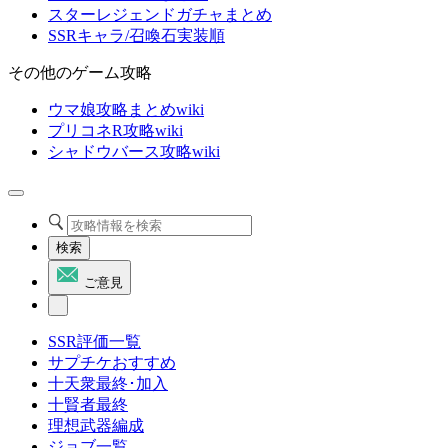
スターレジェンドガチャまとめ
SSRキャラ/召喚石実装順
その他のゲーム攻略
ウマ娘攻略まとめwiki
プリコネR攻略wiki
シャドウバース攻略wiki
検索
ご意見
SSR評価一覧
サプチケおすすめ
十天衆最終･加入
十賢者最終
理想武器編成
ジョブ一覧