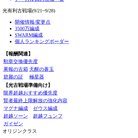
光有利古戦場(9/21~9/28)
開催情報/変更点
3500万編成
SWARM編成
個人ランキングボーダー
【報酬関連】
勲章交換優先度
果報の古箱
天醒の蒼玉
碧麗の証
極星器
【光古戦場準備向け】
限界超越おすすめ優先度
賢者最終上限解放の強化内容
マグナ編成
ゼウス編成
超越ソーン
超越フュンフ
ガイゼン
オリジンクラス