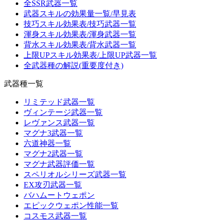
全SSR武器一覧
武器スキルの効果量一覧/早見表
技巧スキル効果表/技巧武器一覧
渾身スキル効果表/渾身武器一覧
背水スキル効果表/背水武器一覧
上限UPスキル効果表/上限UP武器一覧
全武器種の解説(重要度付き)
武器種一覧
リミテッド武器一覧
ヴィンテージ武器一覧
レヴァンス武器一覧
マグナ3武器一覧
六道神器一覧
マグナ2武器一覧
マグナ武器評価一覧
スペリオルシリーズ武器一覧
EX攻刃武器一覧
バハムートウェポン
エピックウェポン性能一覧
コスモス武器一覧