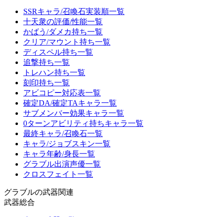
SSRキャラ/召喚石実装順一覧
十天衆の評価/性能一覧
かばう/ダメカ持ち一覧
クリア/マウント持ち一覧
ディスペル持ち一覧
追撃持ち一覧
トレハン持ち一覧
刻印持ち一覧
アビコピー対応表一覧
確定DA/確定TAキャラ一覧
サブメンバー効果キャラ一覧
0ターンアビリティ持ちキャラ一覧
最終キャラ/召喚石一覧
キャラ/ジョブスキン一覧
キャラ年齢/身長一覧
グラブル出演声優一覧
クロスフェイト一覧
グラブルの武器関連
武器総合