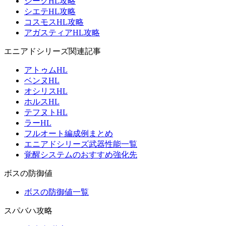
ジークHL攻略
シエテHL攻略
コスモスHL攻略
アガスティアHL攻略
エニアドシリーズ関連記事
アトゥムHL
ベンヌHL
オシリスHL
ホルスHL
テフヌトHL
ラーHL
フルオート編成例まとめ
エニアドシリーズ武器性能一覧
覚醒システムのおすすめ強化先
ボスの防御値
ボスの防御値一覧
スパバハ攻略