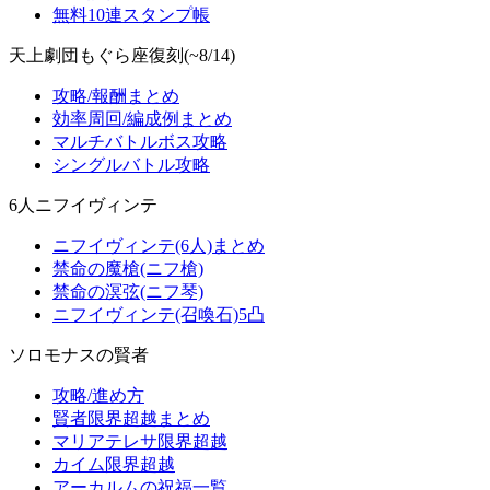
無料10連スタンプ帳
天上劇団もぐら座復刻(~8/14)
攻略/報酬まとめ
効率周回/編成例まとめ
マルチバトルボス攻略
シングルバトル攻略
6人ニフイヴィンテ
ニフイヴィンテ(6人)まとめ
禁命の魔槍(ニフ槍)
禁命の溟弦(ニフ琴)
ニフイヴィンテ(召喚石)5凸
ソロモナスの賢者
攻略/進め方
賢者限界超越まとめ
マリアテレサ限界超越
カイム限界超越
アーカルムの祝福一覧