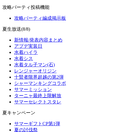
攻略パーティ投稿機能
攻略パーティ編成掲示板
夏生放送(8/8)
新情報/発表内容まとめ
アプデ実装日
水着ハイラ
水着シス
水着タル子マン(石)
レンジャーオリジン
十賢者限界超越の第2弾
シャーマンキングコラボ
サマーミッション
ターニャ最終上限解放
サマーセレクトスタレ
夏キャンペーン
サマーギフトCP第1弾
夏の討伐祭