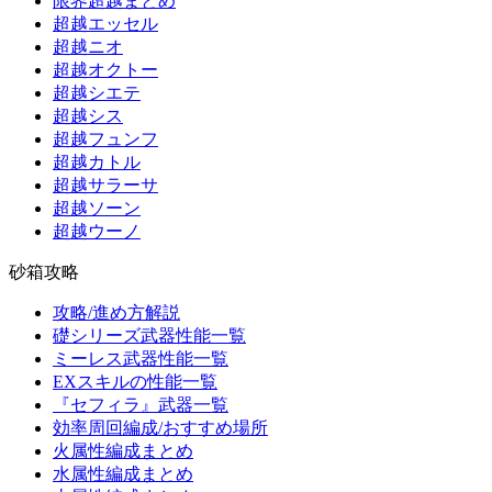
限界超越まとめ
超越エッセル
超越ニオ
超越オクトー
超越シエテ
超越シス
超越フュンフ
超越カトル
超越サラーサ
超越ソーン
超越ウーノ
砂箱攻略
攻略/進め方解説
礎シリーズ武器性能一覧
ミーレス武器性能一覧
EXスキルの性能一覧
『セフィラ』武器一覧
効率周回編成/おすすめ場所
火属性編成まとめ
水属性編成まとめ