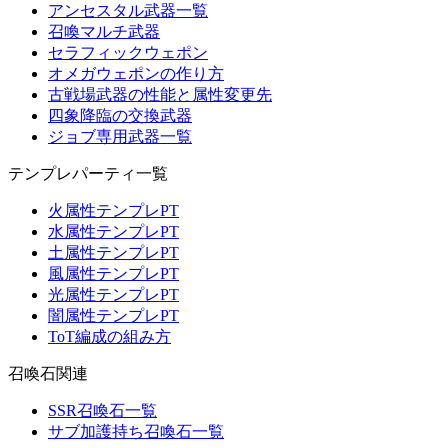
アンセスタル武器一覧
召喚マルチ武器
セラフィックウェポン
オメガウェポンの作り方
古戦場武器の性能と属性変更先
四象降臨の交換武器
ジョブ専用武器一覧
テンプレパーティ一覧
火属性テンプレPT
水属性テンプレPT
土属性テンプレPT
風属性テンプレPT
光属性テンプレPT
闇属性テンプレPT
ToT編成の組み方
召喚石関連
SSR召喚石一覧
サブ加護持ち召喚石一覧