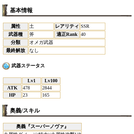
基本情報
属性
土
レアリティ
SSR
武器種
斧
適正Rank
40
分類
オメガ武器
最終解放
なし
武器ステータス
Lv1
Lv100
ATK
478
2844
HP
23
165
奥義/スキル
奥義『スーパーノヴァ』