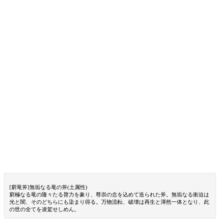
[窮竜斧]無垢なる竜の斧(土属性)
窮極なる竜の隆々たる膂力を象り、尊崇の念を込めて造られた斧。無垢なる衝迫は
光と闇、そのどちらにも染まり得る。万物流転、破壊は再生と渾然一体となり、此
の世の全てを凌駕せしめん。