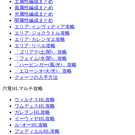
土属性編成まとめ
風属性編成まとめ
光属性編成まとめ
闇属性編成まとめ
エリア･インヴィディア攻略
エリア･ジョクラトル攻略
エリア･カレンダエ攻略
エリア･リベル攻略
「ゴリアテ(土/闇)」攻略
「フェイム(水/闇)」攻略
「ハービンガー(風/光)」攻略
「エローシオ(火/光)」攻略
クォーツの入手方法
六竜HLマルチ攻略
ウィルナスHL攻略
ワムデュスHL攻略
ガレヲンHL攻略
イーウィヤHL攻略
ル･オーHL攻略
フェディエルHL攻略