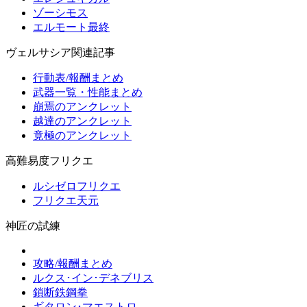
ゾーシモス
エルモート最終
ヴェルサシア関連記事
行動表/報酬まとめ
武器一覧・性能まとめ
崩焉のアンクレット
越達のアンクレット
竟極のアンクレット
高難易度フリクエ
ルシゼロフリクエ
フリクエ天元
神匠の試練
攻略/報酬まとめ
ルクス･イン･デネブリス
鎖断鉄鋼拳
ギタロン･マエストロ