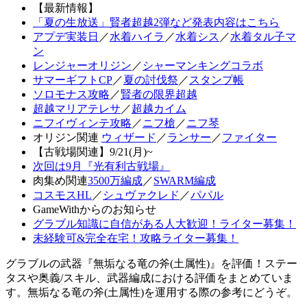
【最新情報】
「夏の生放送」賢者超越2弾など発表内容はこちら
アプデ実装日
／
水着ハイラ
／
水着シス
／
水着タル子マ
ン
レンジャーオリジン
／
シャーマンキングコラボ
サマーギフトCP
／
夏の討伐祭
／
スタンプ帳
ソロモナス攻略
／
賢者の限界超越
超越マリアテレサ
／
超越カイム
ニフイヴィンテ攻略
／
ニフ槍
／
ニフ琴
オリジン関連
ウィザード
／
ランサー
／
ファイター
【古戦場関連】9/21(月)~
次回は9月『光有利古戦場』
肉集め関連
3500万編成
／
SWARM編成
コスモスHL
／
シュヴァクレド
／
パパル
GameWithからのお知らせ
グラブル知識に自信がある人大歓迎！ライター募集！
未経験可&完全在宅！攻略ライター募集！
グラブルの武器『無垢なる竜の斧(土属性)』を評価！ステー
タスや奥義/スキル、武器編成における評価をまとめていま
す。無垢なる竜の斧(土属性)を運用する際の参考にどうぞ。