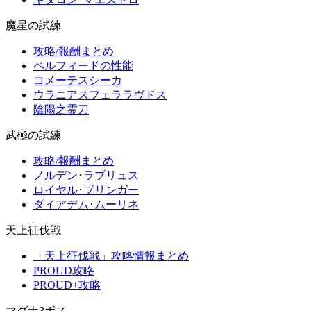
魔星の試練
攻略/報酬まとめ
ペルフィードの性能
コメーテスシーカ
ウラニアスフェララヴドス
陰陽之霊刀
武極の試練
攻略/報酬まとめ
ノルデン･ラブリュス
ロイヤル･ブリンガー
ダイアデム･ムーリネ
天上征伐戦
「天上征伐戦」攻略情報まとめ
PROUD攻略
PROUD+攻略
マグナ3ボス