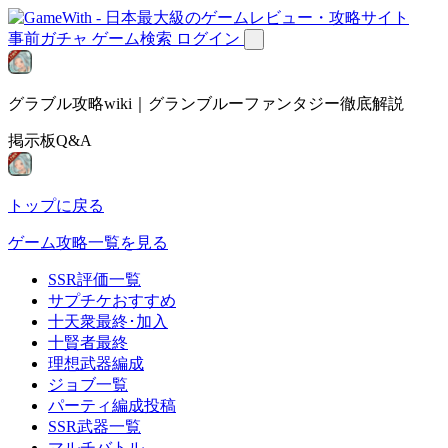
事前ガチャ
ゲーム検索
ログイン
グラブル攻略wiki｜グランブルーファンタジー徹底解説
掲示板Q&A
トップに戻る
ゲーム攻略一覧を見る
SSR評価一覧
サプチケおすすめ
十天衆最終･加入
十賢者最終
理想武器編成
ジョブ一覧
パーティ編成投稿
SSR武器一覧
マルチバトル