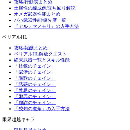
攻略/行動表まとめ
土属性の編成例/立ち回り解説
オメガ武器性能まとめ
バハ武器性能/優先度一覧
『アルテマメモリ』の入手方法
ベリアルHL
攻略/報酬まとめ
ベリアルHL解放クエスト
終末武器一覧とスキル性能
「技錬のチェイン」
「賦活のチェイン」
「謳歌のチェイン」
「誘惑のチェイン」
「禁忌のチェイン」
「邪罪のチェイン」
「虚詐のチェイン」
「狡知の魔角」の入手方法
限界超越キャラ