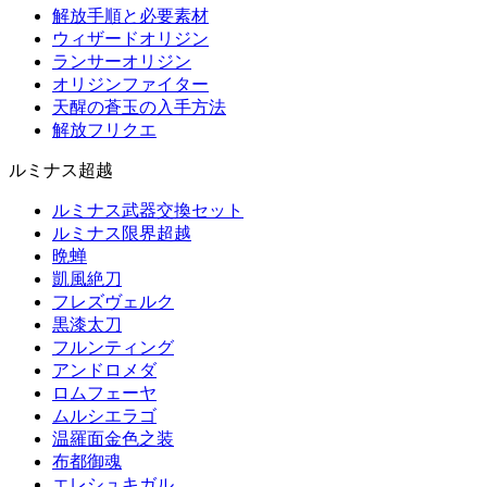
解放手順と必要素材
ウィザードオリジン
ランサーオリジン
オリジンファイター
天醒の蒼玉の入手方法
解放フリクエ
ルミナス超越
ルミナス武器交換セット
ルミナス限界超越
晩蝉
凱風絶刀
フレズヴェルク
黒漆太刀
フルンティング
アンドロメダ
ロムフェーヤ
ムルシエラゴ
温羅面金色之装
布都御魂
エレシュキガル