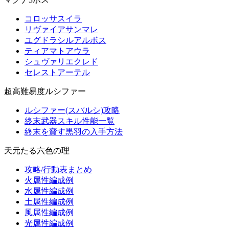
コロッサスイラ
リヴァイアサンマレ
ユグドラシルアルボス
ティアマトアウラ
シュヴァリエクレド
セレストアーテル
超高難易度ルシファー
ルシファー(スパルシ)攻略
終末武器スキル性能一覧
終末を齎す黒羽の入手方法
天元たる六色の理
攻略/行動表まとめ
火属性編成例
水属性編成例
土属性編成例
風属性編成例
光属性編成例