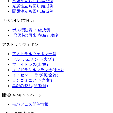
風属性立ち回り/編成例
光属性立ち回り/編成例
闇属性立ち回り/編成例
『ベルゼバブHL』
ボス行動表/PT編成例
『混沌の再来･後編』攻略
アストラルウェポン
アストラルウェポン一覧
ソル･レムナント(火/斧)
フェイトレス(水/剣)
ユグドラシルブランチ(土/杖)
イノセント･ラヴ(風/楽器)
ロンゴミニアド(光/槍)
黒銀の滅爪(闇/格闘)
開催中のキャンペーン
モバフェス開催情報