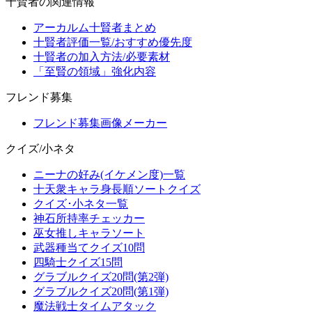
十賢者の関連情報
アーカルム十賢者まとめ
十賢者評価一覧/おすすめ優先度
十賢者の加入方法/必要素材
「至賢の領域」強化内容
フレンド募集
フレンド募集画像メーカー
クイズ/小ネタ
ニーナの好み(イケメン度)一覧
十天衆キャラ身長順ソートクイズ
クイズ･小ネタ一覧
神石所持率チェッカー
巫女推しキャラソート
武器種当てクイズ10問
四騎士クイズ15問
グラブルクイズ20問(第2弾)
グラブルクイズ20問(第1弾)
魔法戦士タイムアタック