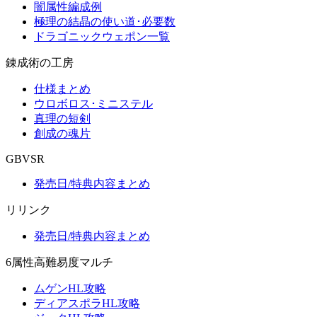
闇属性編成例
極理の結晶の使い道･必要数
ドラゴニックウェポン一覧
錬成術の工房
仕様まとめ
ウロボロス･ミニステル
真理の短剣
創成の魂片
GBVSR
発売日/特典内容まとめ
リリンク
発売日/特典内容まとめ
6属性高難易度マルチ
ムゲンHL攻略
ディアスポラHL攻略