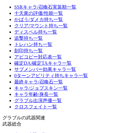
SSRキャラ/召喚石実装順一覧
十天衆の評価/性能一覧
かばう/ダメカ持ち一覧
クリア/マウント持ち一覧
ディスペル持ち一覧
追撃持ち一覧
トレハン持ち一覧
刻印持ち一覧
アビコピー対応表一覧
確定DA/確定TAキャラ一覧
サブメンバー効果キャラ一覧
0ターンアビリティ持ちキャラ一覧
最終キャラ/召喚石一覧
キャラ/ジョブスキン一覧
キャラ年齢/身長一覧
グラブル出演声優一覧
クロスフェイト一覧
グラブルの武器関連
武器総合