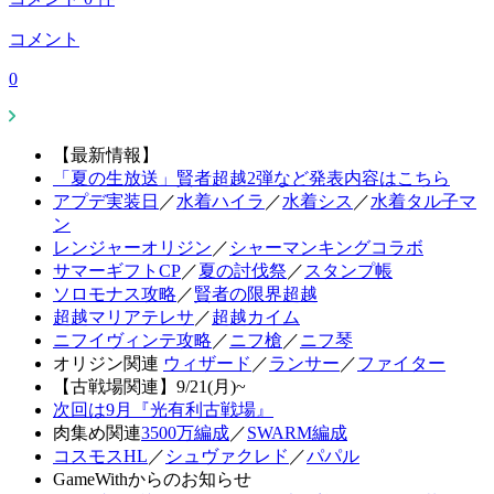
コメント
0
【最新情報】
「夏の生放送」賢者超越2弾など発表内容はこちら
アプデ実装日
／
水着ハイラ
／
水着シス
／
水着タル子マ
ン
レンジャーオリジン
／
シャーマンキングコラボ
サマーギフトCP
／
夏の討伐祭
／
スタンプ帳
ソロモナス攻略
／
賢者の限界超越
超越マリアテレサ
／
超越カイム
ニフイヴィンテ攻略
／
ニフ槍
／
ニフ琴
オリジン関連
ウィザード
／
ランサー
／
ファイター
【古戦場関連】9/21(月)~
次回は9月『光有利古戦場』
肉集め関連
3500万編成
／
SWARM編成
コスモスHL
／
シュヴァクレド
／
パパル
GameWithからのお知らせ