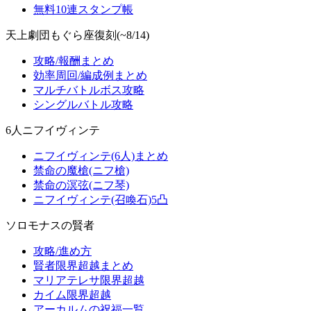
無料10連スタンプ帳
天上劇団もぐら座復刻(~8/14)
攻略/報酬まとめ
効率周回/編成例まとめ
マルチバトルボス攻略
シングルバトル攻略
6人ニフイヴィンテ
ニフイヴィンテ(6人)まとめ
禁命の魔槍(ニフ槍)
禁命の溟弦(ニフ琴)
ニフイヴィンテ(召喚石)5凸
ソロモナスの賢者
攻略/進め方
賢者限界超越まとめ
マリアテレサ限界超越
カイム限界超越
アーカルムの祝福一覧