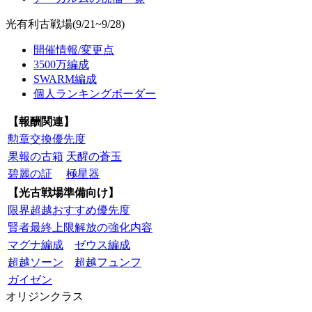
光有利古戦場(9/21~9/28)
開催情報/変更点
3500万編成
SWARM編成
個人ランキングボーダー
【報酬関連】
勲章交換優先度
果報の古箱
天醒の蒼玉
碧麗の証
極星器
【光古戦場準備向け】
限界超越おすすめ優先度
賢者最終上限解放の強化内容
マグナ編成
ゼウス編成
超越ソーン
超越フュンフ
ガイゼン
オリジンクラス