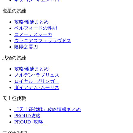
魔星の試練
攻略/報酬まとめ
ペルフィードの性能
コメーテスシーカ
ウラニアスフェララヴドス
陰陽之霊刀
武極の試練
攻略/報酬まとめ
ノルデン･ラブリュス
ロイヤル･ブリンガー
ダイアデム･ムーリネ
天上征伐戦
「天上征伐戦」攻略情報まとめ
PROUD攻略
PROUD+攻略
マグナ3ボス