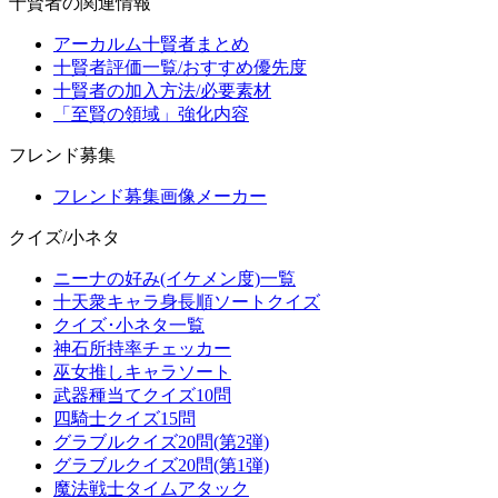
十賢者の関連情報
アーカルム十賢者まとめ
十賢者評価一覧/おすすめ優先度
十賢者の加入方法/必要素材
「至賢の領域」強化内容
フレンド募集
フレンド募集画像メーカー
クイズ/小ネタ
ニーナの好み(イケメン度)一覧
十天衆キャラ身長順ソートクイズ
クイズ･小ネタ一覧
神石所持率チェッカー
巫女推しキャラソート
武器種当てクイズ10問
四騎士クイズ15問
グラブルクイズ20問(第2弾)
グラブルクイズ20問(第1弾)
魔法戦士タイムアタック