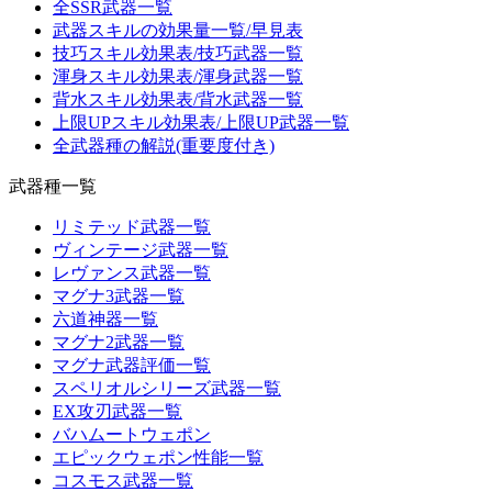
全SSR武器一覧
武器スキルの効果量一覧/早見表
技巧スキル効果表/技巧武器一覧
渾身スキル効果表/渾身武器一覧
背水スキル効果表/背水武器一覧
上限UPスキル効果表/上限UP武器一覧
全武器種の解説(重要度付き)
武器種一覧
リミテッド武器一覧
ヴィンテージ武器一覧
レヴァンス武器一覧
マグナ3武器一覧
六道神器一覧
マグナ2武器一覧
マグナ武器評価一覧
スペリオルシリーズ武器一覧
EX攻刃武器一覧
バハムートウェポン
エピックウェポン性能一覧
コスモス武器一覧