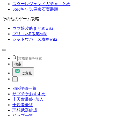
スターレジェンドガチャまとめ
SSRキャラ/召喚石実装順
その他のゲーム攻略
ウマ娘攻略まとめwiki
プリコネR攻略wiki
シャドウバース攻略wiki
検索
ご意見
SSR評価一覧
サプチケおすすめ
十天衆最終･加入
十賢者最終
理想武器編成
ジョブ一覧