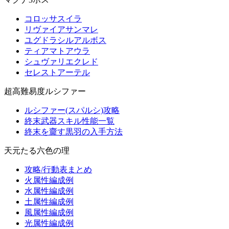
コロッサスイラ
リヴァイアサンマレ
ユグドラシルアルボス
ティアマトアウラ
シュヴァリエクレド
セレストアーテル
超高難易度ルシファー
ルシファー(スパルシ)攻略
終末武器スキル性能一覧
終末を齎す黒羽の入手方法
天元たる六色の理
攻略/行動表まとめ
火属性編成例
水属性編成例
土属性編成例
風属性編成例
光属性編成例