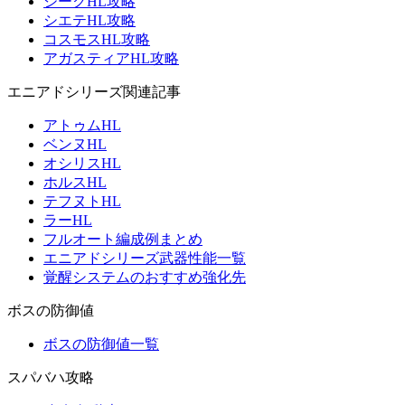
ジークHL攻略
シエテHL攻略
コスモスHL攻略
アガスティアHL攻略
エニアドシリーズ関連記事
アトゥムHL
ベンヌHL
オシリスHL
ホルスHL
テフヌトHL
ラーHL
フルオート編成例まとめ
エニアドシリーズ武器性能一覧
覚醒システムのおすすめ強化先
ボスの防御値
ボスの防御値一覧
スパバハ攻略