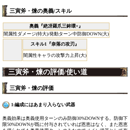
三寅斧・煉の奥義/スキル
奥義『絶冴羅爪三鉾環+』
闇属性ダメージ(特大)/発動ターン中防御DOWN(大)
スキル1『奈落の攻刃』
闇属性キャラの攻撃力上昇(大)
三寅斧・煉の評価/使い道
三寅斧・煉の評価
1:編成にはあまり入らない武器
奥義効果は奥義使用ターンのみ防御30%DOWNする。防御下
限50%DOWNが既に付与されていれば恩恵はなく、また恩恵