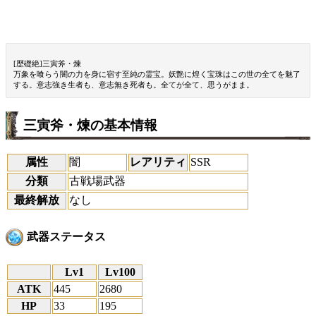
[歴礎絶]三寅斧・煉
万象を喰らう闇の力を身に宿す至純の霊宝。妖艶に煌く宝珠はこの世の全てを魅了
する。意志強き生者も、意志無き死者も。全てが全て、思うがまま。
三寅斧・煉の基本情報
属性
闇
レアリティ
SSR
分類
古戦場武器
最終解放
なし
武器ステータス
Lv1
Lv100
ATK
445
2680
HP
33
195