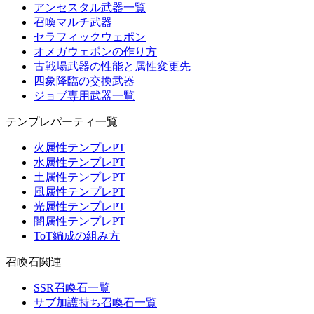
アンセスタル武器一覧
召喚マルチ武器
セラフィックウェポン
オメガウェポンの作り方
古戦場武器の性能と属性変更先
四象降臨の交換武器
ジョブ専用武器一覧
テンプレパーティ一覧
火属性テンプレPT
水属性テンプレPT
土属性テンプレPT
風属性テンプレPT
光属性テンプレPT
闇属性テンプレPT
ToT編成の組み方
召喚石関連
SSR召喚石一覧
サブ加護持ち召喚石一覧