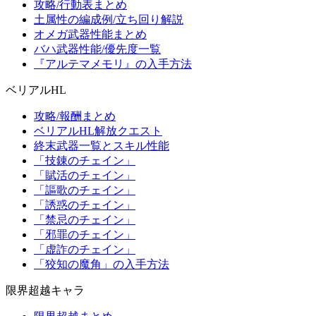
攻略/行動表まとめ
土属性の編成例/立ち回り解説
オメガ武器性能まとめ
バハ武器性能/優先度一覧
『アルテマメモリ』の入手方法
ベリアルHL
攻略/報酬まとめ
ベリアルHL解放クエスト
終末武器一覧とスキル性能
「技錬のチェイン」
「賦活のチェイン」
「謳歌のチェイン」
「誘惑のチェイン」
「禁忌のチェイン」
「邪罪のチェイン」
「虚詐のチェイン」
「狡知の魔角」の入手方法
限界超越キャラ