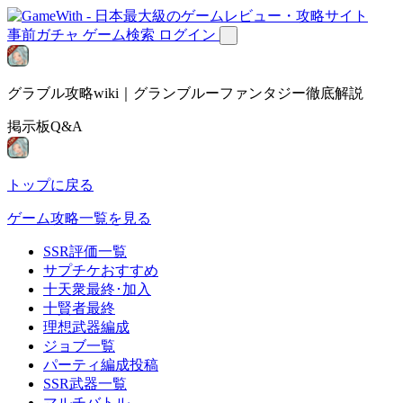
事前ガチャ
ゲーム検索
ログイン
グラブル攻略wiki｜グランブルーファンタジー徹底解説
掲示板Q&A
トップに戻る
ゲーム攻略一覧を見る
SSR評価一覧
サプチケおすすめ
十天衆最終･加入
十賢者最終
理想武器編成
ジョブ一覧
パーティ編成投稿
SSR武器一覧
マルチバトル