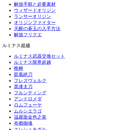
解放手順と必要素材
ウィザードオリジン
ランサーオリジン
オリジンファイター
天醒の蒼玉の入手方法
解放フリクエ
ルミナス超越
ルミナス武器交換セット
ルミナス限界超越
晩蝉
凱風絶刀
フレズヴェルク
黒漆太刀
フルンティング
アンドロメダ
ロムフェーヤ
ムルシエラゴ
温羅面金色之装
布都御魂
エレシュキガル