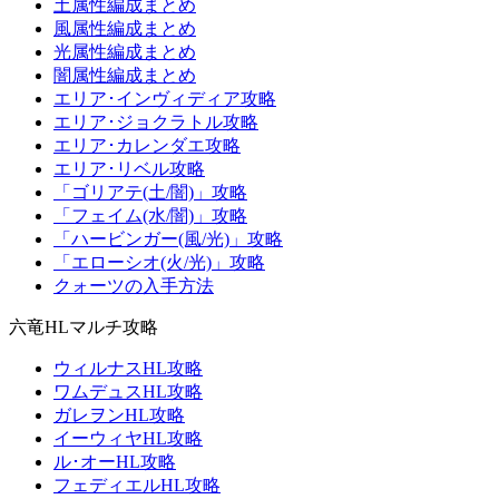
土属性編成まとめ
風属性編成まとめ
光属性編成まとめ
闇属性編成まとめ
エリア･インヴィディア攻略
エリア･ジョクラトル攻略
エリア･カレンダエ攻略
エリア･リベル攻略
「ゴリアテ(土/闇)」攻略
「フェイム(水/闇)」攻略
「ハービンガー(風/光)」攻略
「エローシオ(火/光)」攻略
クォーツの入手方法
六竜HLマルチ攻略
ウィルナスHL攻略
ワムデュスHL攻略
ガレヲンHL攻略
イーウィヤHL攻略
ル･オーHL攻略
フェディエルHL攻略