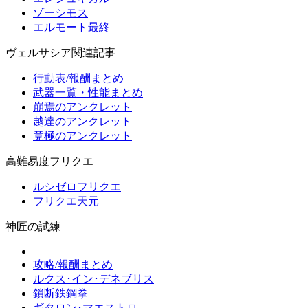
ゾーシモス
エルモート最終
ヴェルサシア関連記事
行動表/報酬まとめ
武器一覧・性能まとめ
崩焉のアンクレット
越達のアンクレット
竟極のアンクレット
高難易度フリクエ
ルシゼロフリクエ
フリクエ天元
神匠の試練
攻略/報酬まとめ
ルクス･イン･デネブリス
鎖断鉄鋼拳
ギタロン･マエストロ