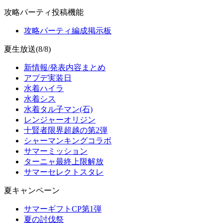
攻略パーティ投稿機能
攻略パーティ編成掲示板
夏生放送(8/8)
新情報/発表内容まとめ
アプデ実装日
水着ハイラ
水着シス
水着タル子マン(石)
レンジャーオリジン
十賢者限界超越の第2弾
シャーマンキングコラボ
サマーミッション
ターニャ最終上限解放
サマーセレクトスタレ
夏キャンペーン
サマーギフトCP第1弾
夏の討伐祭