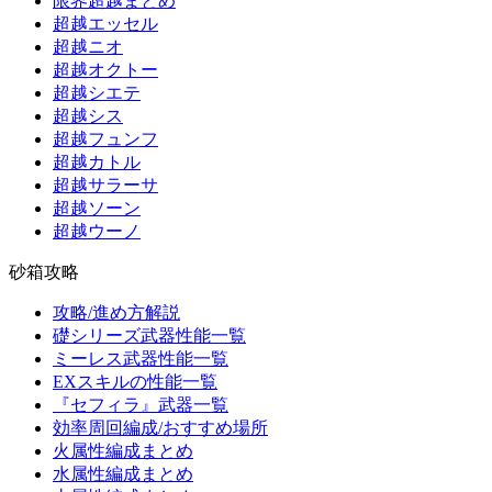
限界超越まとめ
超越エッセル
超越ニオ
超越オクトー
超越シエテ
超越シス
超越フュンフ
超越カトル
超越サラーサ
超越ソーン
超越ウーノ
砂箱攻略
攻略/進め方解説
礎シリーズ武器性能一覧
ミーレス武器性能一覧
EXスキルの性能一覧
『セフィラ』武器一覧
効率周回編成/おすすめ場所
火属性編成まとめ
水属性編成まとめ