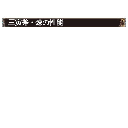
三寅斧・煉の性能