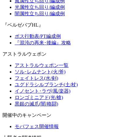
風属性立ち回り/編成例
光属性立ち回り/編成例
闇属性立ち回り/編成例
『ベルゼバブHL』
ボス行動表/PT編成例
『混沌の再来･後編』攻略
アストラルウェポン
アストラルウェポン一覧
ソル･レムナント(火/斧)
フェイトレス(水/剣)
ユグドラシルブランチ(土/杖)
イノセント･ラヴ(風/楽器)
ロンゴミニアド(光/槍)
黒銀の滅爪(闇/格闘)
開催中のキャンペーン
モバフェス開催情報