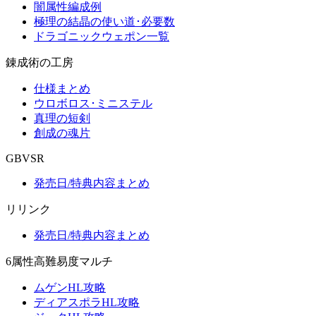
闇属性編成例
極理の結晶の使い道･必要数
ドラゴニックウェポン一覧
錬成術の工房
仕様まとめ
ウロボロス･ミニステル
真理の短剣
創成の魂片
GBVSR
発売日/特典内容まとめ
リリンク
発売日/特典内容まとめ
6属性高難易度マルチ
ムゲンHL攻略
ディアスポラHL攻略