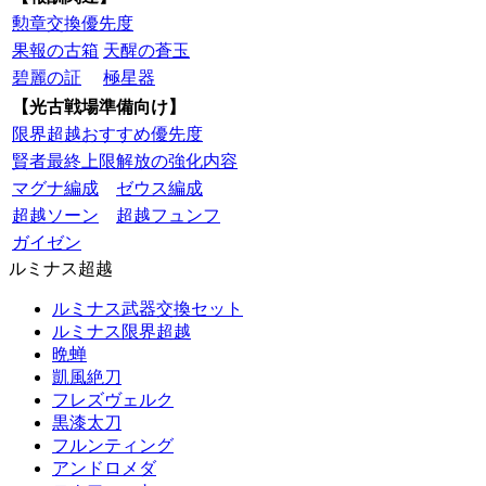
勲章交換優先度
果報の古箱
天醒の蒼玉
碧麗の証
極星器
【光古戦場準備向け】
限界超越おすすめ優先度
賢者最終上限解放の強化内容
マグナ編成
ゼウス編成
超越ソーン
超越フュンフ
ガイゼン
ルミナス超越
ルミナス武器交換セット
ルミナス限界超越
晩蝉
凱風絶刀
フレズヴェルク
黒漆太刀
フルンティング
アンドロメダ