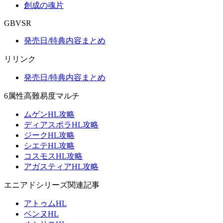
創成の魂片
GBVSR
発売日/特典内容まとめ
リリンク
発売日/特典内容まとめ
6属性高難易度マルチ
ムゲンHL攻略
ディアスポラHL攻略
ジークHL攻略
シエテHL攻略
コスモスHL攻略
アガスティアHL攻略
エニアドシリーズ関連記事
アトゥムHL
ベンヌHL