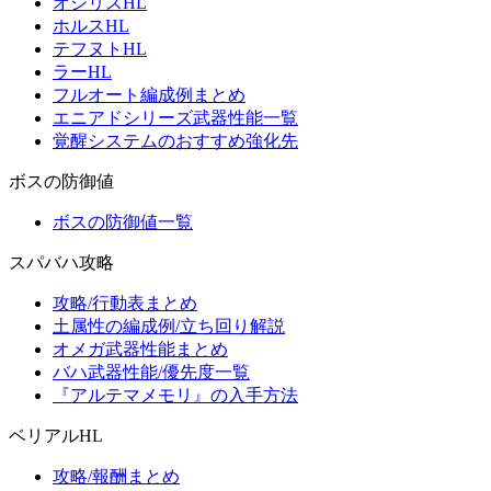
オシリスHL
ホルスHL
テフヌトHL
ラーHL
フルオート編成例まとめ
エニアドシリーズ武器性能一覧
覚醒システムのおすすめ強化先
ボスの防御値
ボスの防御値一覧
スパバハ攻略
攻略/行動表まとめ
土属性の編成例/立ち回り解説
オメガ武器性能まとめ
バハ武器性能/優先度一覧
『アルテマメモリ』の入手方法
ベリアルHL
攻略/報酬まとめ