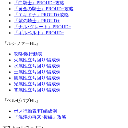
『白騎士』PROUD+攻略
『黄金の騎士』PROUD+攻略
『エキドナ』PROUD+攻略
『紫の騎士』PROUD+
『ナル･グレート』PROUD+
『ギルベルト』PROUD+
『ルシファーHL』
攻略/敵行動表
火属性立ち回り/編成例
水属性立ち回り/編成例
土属性立ち回り/編成例
風属性立ち回り/編成例
光属性立ち回り/編成例
闇属性立ち回り/編成例
『ベルゼバブHL』
ボス行動表/PT編成例
『混沌の再来･後編』攻略
アストラルウェポン