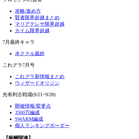
攻略/進め方
賢者限界超越まとめ
マリアテレサ限界超越
カイム限界超越
7月最終キャラ
水ククル最終
これグラ7月号
これグラ新情報まとめ
ウィザードオリジン
光有利古戦場(9/21~9/28)
開催情報/変更点
3500万編成
SWARM編成
個人ランキングボーダー
【報酬関連】