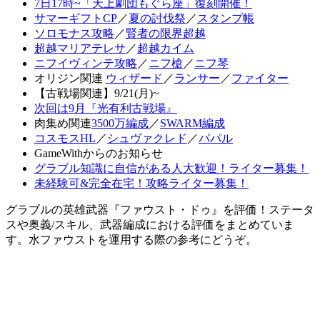
7日17時~「天上劇団もぐら座」復刻開催！
サマーギフトCP
／
夏の討伐祭
／
スタンプ帳
ソロモナス攻略
／
賢者の限界超越
超越マリアテレサ
／
超越カイム
ニフイヴィンテ攻略
／
ニフ槍
／
ニフ琴
オリジン関連
ウィザード
／
ランサー
／
ファイター
【古戦場関連】9/21(月)~
次回は9月『光有利古戦場』
肉集め関連
3500万編成
／
SWARM編成
コスモスHL
／
シュヴァクレド
／
パパル
GameWithからのお知らせ
グラブル知識に自信がある人大歓迎！ライター募集！
未経験可&完全在宅！攻略ライター募集！
グラブルの英雄武器『ファウスト・ドゥ』を評価！ステータ
スや奥義/スキル、武器編成における評価をまとめていま
す。水ファウストを運用する際の参考にどうぞ。