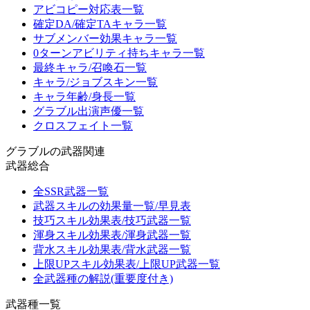
アビコピー対応表一覧
確定DA/確定TAキャラ一覧
サブメンバー効果キャラ一覧
0ターンアビリティ持ちキャラ一覧
最終キャラ/召喚石一覧
キャラ/ジョブスキン一覧
キャラ年齢/身長一覧
グラブル出演声優一覧
クロスフェイト一覧
グラブルの武器関連
武器総合
全SSR武器一覧
武器スキルの効果量一覧/早見表
技巧スキル効果表/技巧武器一覧
渾身スキル効果表/渾身武器一覧
背水スキル効果表/背水武器一覧
上限UPスキル効果表/上限UP武器一覧
全武器種の解説(重要度付き)
武器種一覧