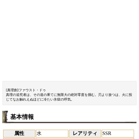
[真理創]ファウスト・ドゥ
真理の追究者は、その道の果てに無限大の絶対零度を掴む。刃より放つは、火に投
じてなお触れえぬほどに冷たい氷獄の呼気。
基本情報
属性
水
レアリティ
SSR