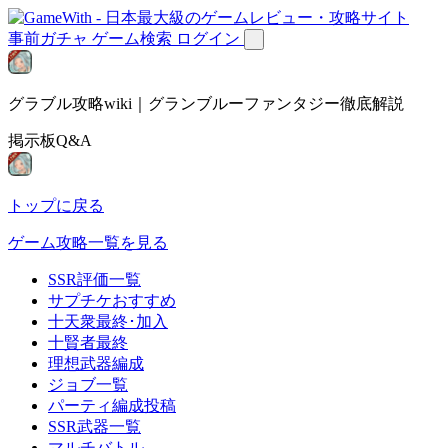
事前ガチャ
ゲーム検索
ログイン
グラブル攻略wiki｜グランブルーファンタジー徹底解説
掲示板Q&A
トップに戻る
ゲーム攻略一覧を見る
SSR評価一覧
サプチケおすすめ
十天衆最終･加入
十賢者最終
理想武器編成
ジョブ一覧
パーティ編成投稿
SSR武器一覧
マルチバトル