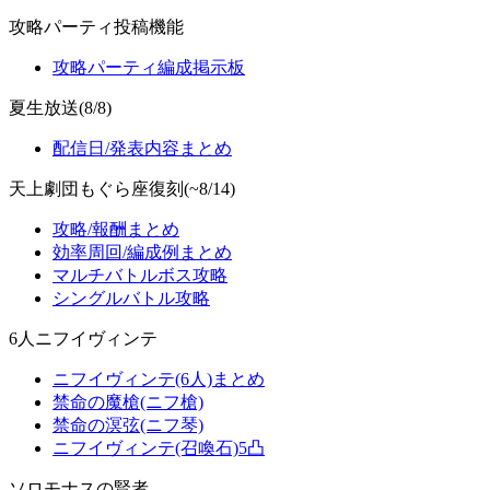
攻略パーティ投稿機能
攻略パーティ編成掲示板
夏生放送(8/8)
配信日/発表内容まとめ
天上劇団もぐら座復刻(~8/14)
攻略/報酬まとめ
効率周回/編成例まとめ
マルチバトルボス攻略
シングルバトル攻略
6人ニフイヴィンテ
ニフイヴィンテ(6人)まとめ
禁命の魔槍(ニフ槍)
禁命の溟弦(ニフ琴)
ニフイヴィンテ(召喚石)5凸
ソロモナスの賢者