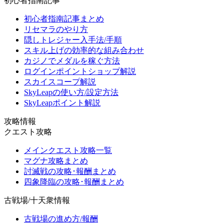
初心者指南記事
初心者指南記事まとめ
リセマラのやり方
隠しトレジャー入手法/手順
スキル上げの効率的な組み合わせ
カジノでメダルを稼ぐ方法
ログインポイントショップ解説
スカイスコープ解説
SkyLeapの使い方/設定方法
SkyLeapポイント解説
攻略情報
クエスト攻略
メインクエスト攻略一覧
マグナ攻略まとめ
討滅戦の攻略･報酬まとめ
四象降臨の攻略･報酬まとめ
古戦場/十天衆情報
古戦場の進め方/報酬