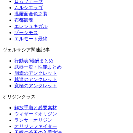
ロムフェーヤ
ムルシエラゴ
温羅面金色之装
布都御魂
エレシュキガル
ゾーシモス
エルモート最終
ヴェルサシア関連記事
行動表/報酬まとめ
武器一覧・性能まとめ
崩焉のアンクレット
越達のアンクレット
竟極のアンクレット
オリジンクラス
解放手順と必要素材
ウィザードオリジン
ランサーオリジン
オリジンファイター
天醒の蒼玉の入手方法