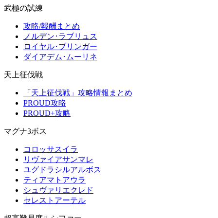
武極の試練
攻略/報酬まとめ
ノルデン･ラブリュス
ロイヤル･ブリンガー
ダイアデム･ムーリネ
天上征伐戦
「天上征伐戦」攻略情報まとめ
PROUD攻略
PROUD+攻略
マグナ3ボス
コロッサスイラ
リヴァイアサンマレ
ユグドラシルアルボス
ティアマトアウラ
シュヴァリエクレド
セレストアーテル