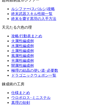
超高難易度ルシファー
ルシファー(スパルシ)攻略
終末武器スキル性能一覧
終末を齎す黒羽の入手方法
天元たる六色の理
攻略/行動表まとめ
火属性編成例
水属性編成例
土属性編成例
風属性編成例
光属性編成例
闇属性編成例
極理の結晶の使い道･必要数
ドラゴニックウェポン一覧
錬成術の工房
仕様まとめ
ウロボロス･ミニステル
真理の短剣