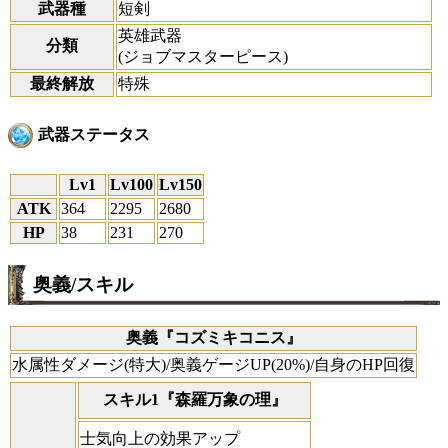
武器種
短剣
英雄武器
分類
(ジョブマスターピース)
最終解放
特殊
武器ステータス
Lv1
Lv100
Lv150
ATK
364
2295
2680
HP
38
231
270
奥義/スキル
奥義『コズミキコニス』
水属性ダメージ(特大)/奥義ゲージUP(20%)/自身のHP回復
スキル1『森羅万象の理』
士気向上の効果アップ