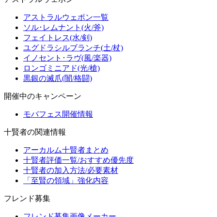
アストラルウェポン一覧
ソル･レムナント(火/斧)
フェイトレス(水/剣)
ユグドラシルブランチ(土/杖)
イノセント･ラヴ(風/楽器)
ロンゴミニアド(光/槍)
黒銀の滅爪(闇/格闘)
開催中のキャンペーン
モバフェス開催情報
十賢者の関連情報
アーカルム十賢者まとめ
十賢者評価一覧/おすすめ優先度
十賢者の加入方法/必要素材
「至賢の領域」強化内容
フレンド募集
フレンド募集画像メーカー