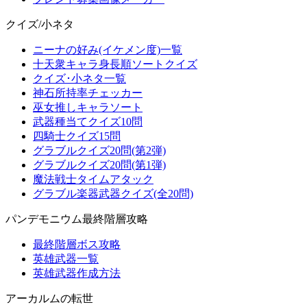
クイズ/小ネタ
ニーナの好み(イケメン度)一覧
十天衆キャラ身長順ソートクイズ
クイズ･小ネタ一覧
神石所持率チェッカー
巫女推しキャラソート
武器種当てクイズ10問
四騎士クイズ15問
グラブルクイズ20問(第2弾)
グラブルクイズ20問(第1弾)
魔法戦士タイムアタック
グラブル楽器武器クイズ(全20問)
パンデモニウム最終階層攻略
最終階層ボス攻略
英雄武器一覧
英雄武器作成方法
アーカルムの転世