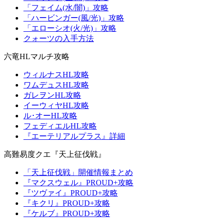
「フェイム(水/闇)」攻略
「ハービンガー(風/光)」攻略
「エローシオ(火/光)」攻略
クォーツの入手方法
六竜HLマルチ攻略
ウィルナスHL攻略
ワムデュスHL攻略
ガレヲンHL攻略
イーウィヤHL攻略
ル･オーHL攻略
フェディエルHL攻略
『エーテリアルプラス』詳細
高難易度クエ『天上征伐戦』
「天上征伐戦」開催情報まとめ
『マクスウェル』PROUD+攻略
『ツヴァイ』PROUD+攻略
『キクリ』PROUD+攻略
『ケルブ』PROUD+攻略