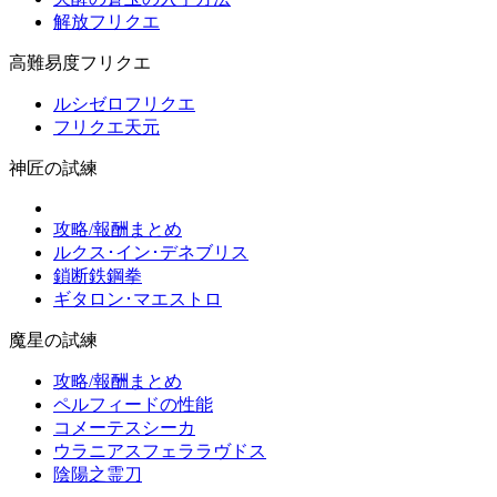
解放フリクエ
高難易度フリクエ
ルシゼロフリクエ
フリクエ天元
神匠の試練
攻略/報酬まとめ
ルクス･イン･デネブリス
鎖断鉄鋼拳
ギタロン･マエストロ
魔星の試練
攻略/報酬まとめ
ペルフィードの性能
コメーテスシーカ
ウラニアスフェララヴドス
陰陽之霊刀