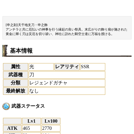
[申之刻]天干地支刀・申之飾
アンチラと共に厄払いの神事を行う縁起の良い祭具。末広がりの飾り扇が施された
黄金に輝く刃は災厄を切り祓い、神社に訪れた騎空士達に万福を授ける。
基本情報
属性
光
レアリティ
SSR
武器種
刀
分類
レジェンドガチャ
最終解放
なし
武器ステータス
Lv1
Lv100
ATK
465
2770