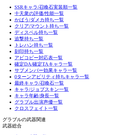
SSRキャラ/召喚石実装順一覧
十天衆の評価/性能一覧
かばう/ダメカ持ち一覧
クリア/マウント持ち一覧
ディスペル持ち一覧
追撃持ち一覧
トレハン持ち一覧
刻印持ち一覧
アビコピー対応表一覧
確定DA/確定TAキャラ一覧
サブメンバー効果キャラ一覧
0ターンアビリティ持ちキャラ一覧
最終キャラ/召喚石一覧
キャラ/ジョブスキン一覧
キャラ年齢/身長一覧
グラブル出演声優一覧
クロスフェイト一覧
グラブルの武器関連
武器総合