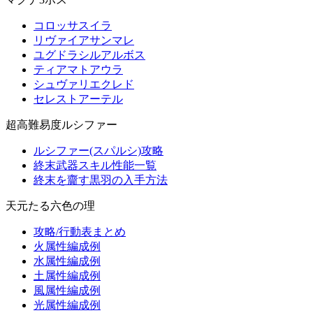
コロッサスイラ
リヴァイアサンマレ
ユグドラシルアルボス
ティアマトアウラ
シュヴァリエクレド
セレストアーテル
超高難易度ルシファー
ルシファー(スパルシ)攻略
終末武器スキル性能一覧
終末を齎す黒羽の入手方法
天元たる六色の理
攻略/行動表まとめ
火属性編成例
水属性編成例
土属性編成例
風属性編成例
光属性編成例