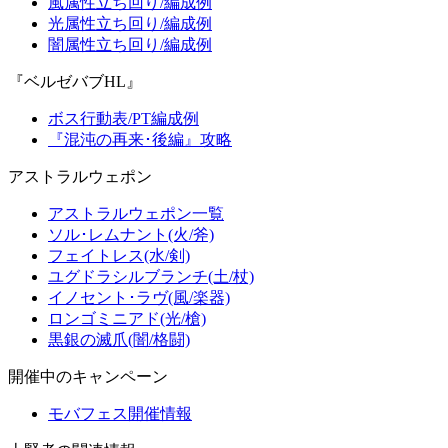
風属性立ち回り/編成例
光属性立ち回り/編成例
闇属性立ち回り/編成例
『ベルゼバブHL』
ボス行動表/PT編成例
『混沌の再来･後編』攻略
アストラルウェポン
アストラルウェポン一覧
ソル･レムナント(火/斧)
フェイトレス(水/剣)
ユグドラシルブランチ(土/杖)
イノセント･ラヴ(風/楽器)
ロンゴミニアド(光/槍)
黒銀の滅爪(闇/格闘)
開催中のキャンペーン
モバフェス開催情報