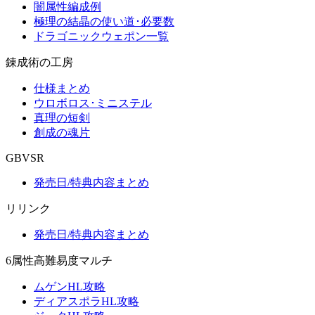
闇属性編成例
極理の結晶の使い道･必要数
ドラゴニックウェポン一覧
錬成術の工房
仕様まとめ
ウロボロス･ミニステル
真理の短剣
創成の魂片
GBVSR
発売日/特典内容まとめ
リリンク
発売日/特典内容まとめ
6属性高難易度マルチ
ムゲンHL攻略
ディアスポラHL攻略