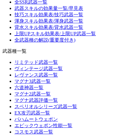
全SSR武器一覧
武器スキルの効果量一覧/早見表
技巧スキル効果表/技巧武器一覧
渾身スキル効果表/渾身武器一覧
背水スキル効果表/背水武器一覧
上限UPスキル効果表/上限UP武器一覧
全武器種の解説(重要度付き)
武器種一覧
リミテッド武器一覧
ヴィンテージ武器一覧
レヴァンス武器一覧
マグナ3武器一覧
六道神器一覧
マグナ2武器一覧
マグナ武器評価一覧
スペリオルシリーズ武器一覧
EX攻刃武器一覧
バハムートウェポン
エピックウェポン性能一覧
コスモス武器一覧