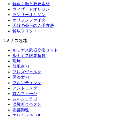
解放手順と必要素材
ウィザードオリジン
ランサーオリジン
オリジンファイター
天醒の蒼玉の入手方法
解放フリクエ
ルミナス超越
ルミナス武器交換セット
ルミナス限界超越
晩蝉
凱風絶刀
フレズヴェルク
黒漆太刀
フルンティング
アンドロメダ
ロムフェーヤ
ムルシエラゴ
温羅面金色之装
布都御魂
エレシュキガル