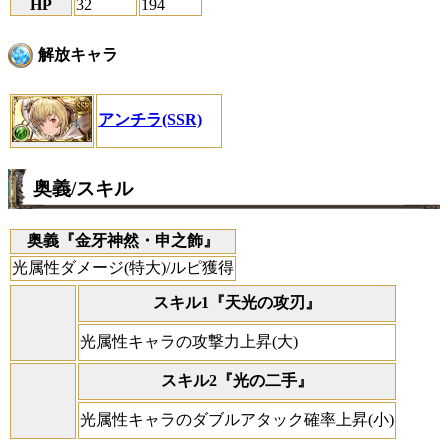
HP
32
194
解放キャラ
アンチラ(SSR)
奥義/スキル
奥義『金牙神然・申之飾』
光属性ダメージ(特大)/ルピ獲得
スキル1『天光の攻刃』
光属性キャラの攻撃力上昇(大)
スキル2『光の二手』
光属性キャラのダブルアタック確率上昇(小)