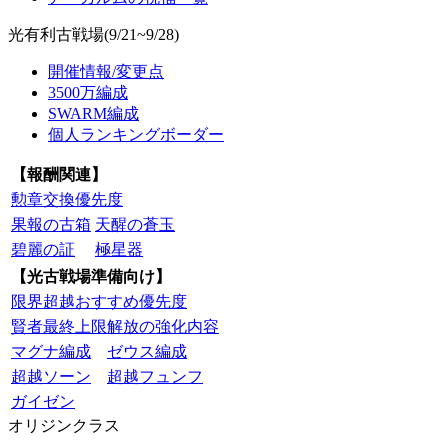
光有利古戦場(9/21~9/28)
開催情報/変更点
3500万編成
SWARM編成
個人ランキングボーダー
【報酬関連】
勲章交換優先度
果報の古箱
天醒の蒼玉
碧麗の証
極星器
【光古戦場準備向け】
限界超越おすすめ優先度
賢者最終上限解放の強化内容
マグナ編成
ゼウス編成
超越ソーン
超越フュンフ
ガイゼン
オリジンクラス