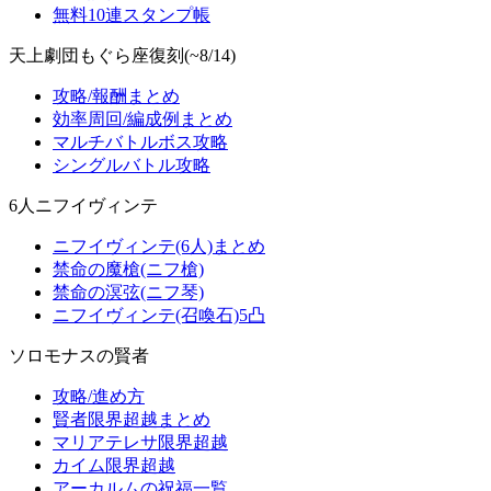
無料10連スタンプ帳
天上劇団もぐら座復刻(~8/14)
攻略/報酬まとめ
効率周回/編成例まとめ
マルチバトルボス攻略
シングルバトル攻略
6人ニフイヴィンテ
ニフイヴィンテ(6人)まとめ
禁命の魔槍(ニフ槍)
禁命の溟弦(ニフ琴)
ニフイヴィンテ(召喚石)5凸
ソロモナスの賢者
攻略/進め方
賢者限界超越まとめ
マリアテレサ限界超越
カイム限界超越
アーカルムの祝福一覧