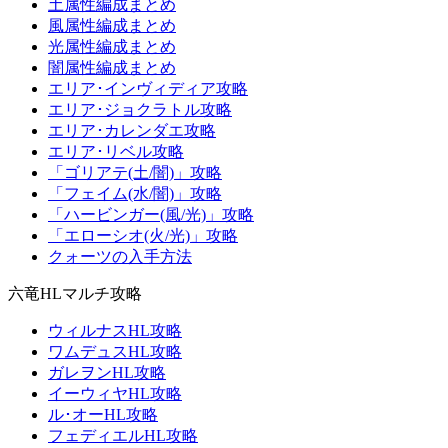
土属性編成まとめ
風属性編成まとめ
光属性編成まとめ
闇属性編成まとめ
エリア･インヴィディア攻略
エリア･ジョクラトル攻略
エリア･カレンダエ攻略
エリア･リベル攻略
「ゴリアテ(土/闇)」攻略
「フェイム(水/闇)」攻略
「ハービンガー(風/光)」攻略
「エローシオ(火/光)」攻略
クォーツの入手方法
六竜HLマルチ攻略
ウィルナスHL攻略
ワムデュスHL攻略
ガレヲンHL攻略
イーウィヤHL攻略
ル･オーHL攻略
フェディエルHL攻略