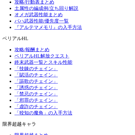
攻略/行動表まとめ
土属性の編成例/立ち回り解説
オメガ武器性能まとめ
バハ武器性能/優先度一覧
『アルテマメモリ』の入手方法
ベリアルHL
攻略/報酬まとめ
ベリアルHL解放クエスト
終末武器一覧とスキル性能
「技錬のチェイン」
「賦活のチェイン」
「謳歌のチェイン」
「誘惑のチェイン」
「禁忌のチェイン」
「邪罪のチェイン」
「虚詐のチェイン」
「狡知の魔角」の入手方法
限界超越キャラ