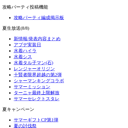
攻略パーティ投稿機能
攻略パーティ編成掲示板
夏生放送(8/8)
新情報/発表内容まとめ
アプデ実装日
水着ハイラ
水着シス
水着タル子マン(石)
レンジャーオリジン
十賢者限界超越の第2弾
シャーマンキングコラボ
サマーミッション
ターニャ最終上限解放
サマーセレクトスタレ
夏キャンペーン
サマーギフトCP第1弾
夏の討伐祭