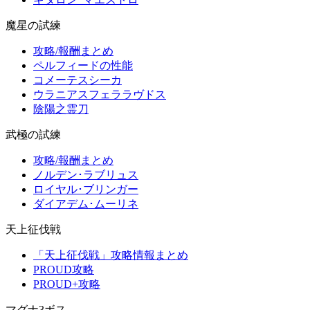
魔星の試練
攻略/報酬まとめ
ペルフィードの性能
コメーテスシーカ
ウラニアスフェララヴドス
陰陽之霊刀
武極の試練
攻略/報酬まとめ
ノルデン･ラブリュス
ロイヤル･ブリンガー
ダイアデム･ムーリネ
天上征伐戦
「天上征伐戦」攻略情報まとめ
PROUD攻略
PROUD+攻略
マグナ3ボス