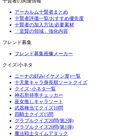
十賢者の関連情報
アーカルム十賢者まとめ
十賢者評価一覧/おすすめ優先度
十賢者の加入方法/必要素材
「至賢の領域」強化内容
フレンド募集
フレンド募集画像メーカー
クイズ/小ネタ
ニーナの好み(イケメン度)一覧
十天衆キャラ身長順ソートクイズ
クイズ･小ネタ一覧
神石所持率チェッカー
巫女推しキャラソート
武器種当てクイズ10問
四騎士クイズ15問
グラブルクイズ20問(第2弾)
グラブルクイズ20問(第1弾)
魔法戦士タイムアタック