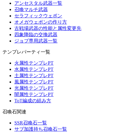
アンセスタル武器一覧
召喚マルチ武器
セラフィックウェポン
オメガウェポンの作り方
古戦場武器の性能と属性変更先
四象降臨の交換武器
ジョブ専用武器一覧
テンプレパーティ一覧
火属性テンプレPT
水属性テンプレPT
土属性テンプレPT
風属性テンプレPT
光属性テンプレPT
闇属性テンプレPT
ToT編成の組み方
召喚石関連
SSR召喚石一覧
サブ加護持ち召喚石一覧