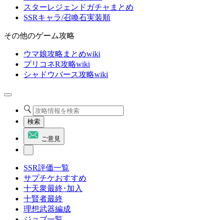
スターレジェンドガチャまとめ
SSRキャラ/召喚石実装順
その他のゲーム攻略
ウマ娘攻略まとめwiki
プリコネR攻略wiki
シャドウバース攻略wiki
検索
ご意見
SSR評価一覧
サプチケおすすめ
十天衆最終･加入
十賢者最終
理想武器編成
ジョブ一覧