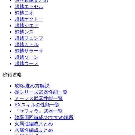
限界超越まとめ
超越エッセル
超越ニオ
超越オクトー
超越シエテ
超越シス
超越フュンフ
超越カトル
超越サラーサ
超越ソーン
超越ウーノ
砂箱攻略
攻略/進め方解説
礎シリーズ武器性能一覧
ミーレス武器性能一覧
EXスキルの性能一覧
『セフィラ』武器一覧
効率周回編成/おすすめ場所
火属性編成まとめ
水属性編成まとめ