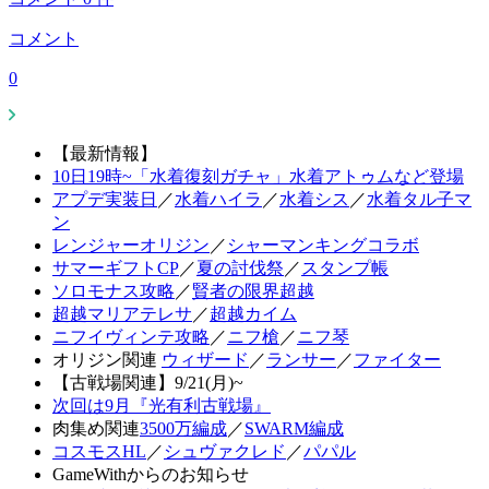
コメント
0
【最新情報】
10日19時~「水着復刻ガチャ」水着アトゥムなど登場
アプデ実装日
／
水着ハイラ
／
水着シス
／
水着タル子マ
ン
レンジャーオリジン
／
シャーマンキングコラボ
サマーギフトCP
／
夏の討伐祭
／
スタンプ帳
ソロモナス攻略
／
賢者の限界超越
超越マリアテレサ
／
超越カイム
ニフイヴィンテ攻略
／
ニフ槍
／
ニフ琴
オリジン関連
ウィザード
／
ランサー
／
ファイター
【古戦場関連】9/21(月)~
次回は9月『光有利古戦場』
肉集め関連
3500万編成
／
SWARM編成
コスモスHL
／
シュヴァクレド
／
パパル
GameWithからのお知らせ