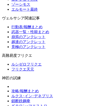
ゾーシモス
エルモート最終
ヴェルサシア関連記事
行動表/報酬まとめ
武器一覧・性能まとめ
崩焉のアンクレット
越達のアンクレット
竟極のアンクレット
高難易度フリクエ
ルシゼロフリクエ
フリクエ天元
神匠の試練
攻略/報酬まとめ
ルクス･イン･デネブリス
鎖断鉄鋼拳
ギタロン･マエストロ