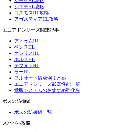
ジークHL攻略
シエテHL攻略
コスモスHL攻略
アガスティアHL攻略
エニアドシリーズ関連記事
アトゥムHL
ベンヌHL
オシリスHL
ホルスHL
テフヌトHL
ラーHL
フルオート編成例まとめ
エニアドシリーズ武器性能一覧
覚醒システムのおすすめ強化先
ボスの防御値
ボスの防御値一覧
スパバハ攻略