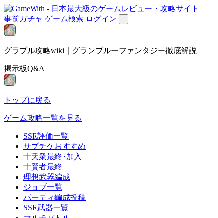
事前ガチャ
ゲーム検索
ログイン
グラブル攻略wiki｜グランブルーファンタジー徹底解説
掲示板Q&A
トップに戻る
ゲーム攻略一覧を見る
SSR評価一覧
サプチケおすすめ
十天衆最終･加入
十賢者最終
理想武器編成
ジョブ一覧
パーティ編成投稿
SSR武器一覧
マルチバトル