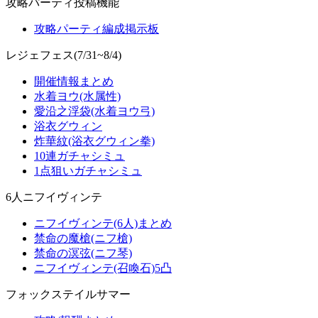
攻略パーティ投稿機能
攻略パーティ編成掲示板
レジェフェス(7/31~8/4)
開催情報まとめ
水着ヨウ(水属性)
愛沿之浮袋(水着ヨウ弓)
浴衣グウィン
炸華紋(浴衣グウィン拳)
10連ガチャシミュ
1点狙いガチャシミュ
6人ニフイヴィンテ
ニフイヴィンテ(6人)まとめ
禁命の魔槍(ニフ槍)
禁命の溟弦(ニフ琴)
ニフイヴィンテ(召喚石)5凸
フォックステイルサマー