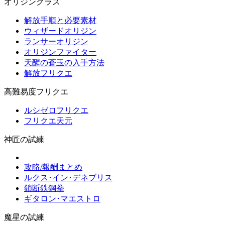
オリジンクラス
解放手順と必要素材
ウィザードオリジン
ランサーオリジン
オリジンファイター
天醒の蒼玉の入手方法
解放フリクエ
高難易度フリクエ
ルシゼロフリクエ
フリクエ天元
神匠の試練
攻略/報酬まとめ
ルクス･イン･デネブリス
鎖断鉄鋼拳
ギタロン･マエストロ
魔星の試練