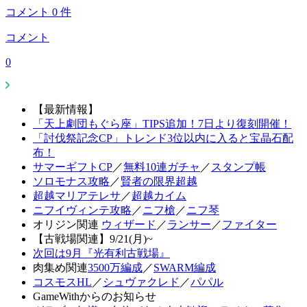
コメント
0
件
コメント
0
【最新情報】
「天上劇団もぐら座」TIPS追加！7日より復刻開催！
「討伐祭記念CP」トレンド3位以内に入ると宝晶石配
布！
サマーギフトCP
／
無料10連ガチャ
／
スタンプ帳
ソロモナス攻略
／
賢者の限界超越
超越マリアテレサ
／
超越カイム
ニフイヴィンテ攻略
／
ニフ槍
／
ニフ琴
オリジン関連
ウィザード
／
ランサー
／
ファイター
【古戦場関連】9/21(月)~
次回は9月『光有利古戦場』
肉集め関連
3500万編成
／
SWARM編成
コスモスHL
／
シュヴァクレド
／
パパル
GameWithからのお知らせ