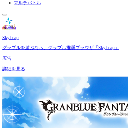
マルチバトル
SkyLeap
グラブルを遊ぶなら、グラブル推奨ブラウザ「SkyLeap」
広告
詳細を見る