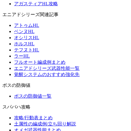
アガスティアHL攻略
エニアドシリーズ関連記事
アトゥムHL
ベンヌHL
オシリスHL
ホルスHL
テフヌトHL
ラーHL
フルオート編成例まとめ
エニアドシリーズ武器性能一覧
覚醒システムのおすすめ強化先
ボスの防御値
ボスの防御値一覧
スパバハ攻略
攻略/行動表まとめ
土属性の編成例/立ち回り解説
オメガ武器性能まとめ