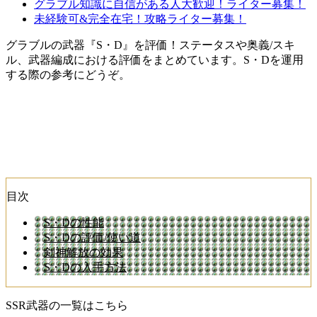
グラブル知識に自信がある人大歓迎！ライター募集！
未経験可&完全在宅！攻略ライター募集！
グラブルの武器『S・D』を評価！ステータスや奥義/スキ
ル、武器編成における評価をまとめています。S・Dを運用
する際の参考にどうぞ。
目次
S・Dの性能
S・Dの評価/使い道
剣神解放の効果
S・Dの入手方法
SSR武器の一覧はこちら