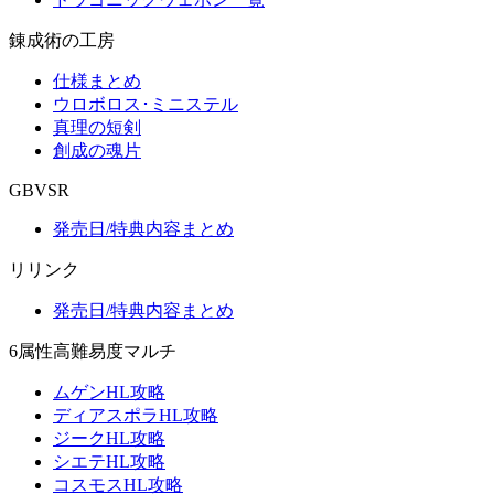
錬成術の工房
仕様まとめ
ウロボロス･ミニステル
真理の短剣
創成の魂片
GBVSR
発売日/特典内容まとめ
リリンク
発売日/特典内容まとめ
6属性高難易度マルチ
ムゲンHL攻略
ディアスポラHL攻略
ジークHL攻略
シエテHL攻略
コスモスHL攻略