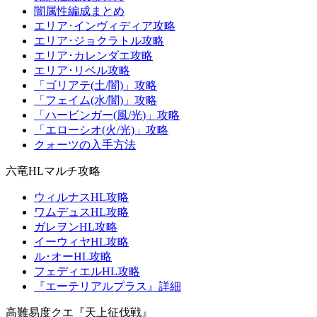
闇属性編成まとめ
エリア･インヴィディア攻略
エリア･ジョクラトル攻略
エリア･カレンダエ攻略
エリア･リベル攻略
「ゴリアテ(土/闇)」攻略
「フェイム(水/闇)」攻略
「ハービンガー(風/光)」攻略
「エローシオ(火/光)」攻略
クォーツの入手方法
六竜HLマルチ攻略
ウィルナスHL攻略
ワムデュスHL攻略
ガレヲンHL攻略
イーウィヤHL攻略
ル･オーHL攻略
フェディエルHL攻略
『エーテリアルプラス』詳細
高難易度クエ『天上征伐戦』