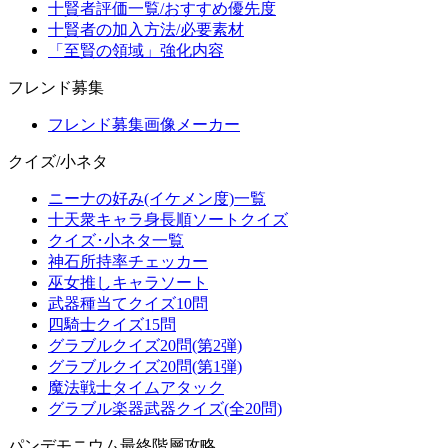
十賢者評価一覧/おすすめ優先度
十賢者の加入方法/必要素材
「至賢の領域」強化内容
フレンド募集
フレンド募集画像メーカー
クイズ/小ネタ
ニーナの好み(イケメン度)一覧
十天衆キャラ身長順ソートクイズ
クイズ･小ネタ一覧
神石所持率チェッカー
巫女推しキャラソート
武器種当てクイズ10問
四騎士クイズ15問
グラブルクイズ20問(第2弾)
グラブルクイズ20問(第1弾)
魔法戦士タイムアタック
グラブル楽器武器クイズ(全20問)
パンデモニウム最終階層攻略