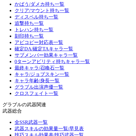
かばう/ダメカ持ち一覧
クリア/マウント持ち一覧
ディスペル持ち一覧
追撃持ち一覧
トレハン持ち一覧
刻印持ち一覧
アビコピー対応表一覧
確定DA/確定TAキャラ一覧
サブメンバー効果キャラ一覧
0ターンアビリティ持ちキャラ一覧
最終キャラ/召喚石一覧
キャラ/ジョブスキン一覧
キャラ年齢/身長一覧
グラブル出演声優一覧
クロスフェイト一覧
グラブルの武器関連
武器総合
全SSR武器一覧
武器スキルの効果量一覧/早見表
技巧スキル効果表/技巧武器一覧