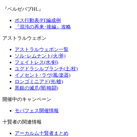
『ベルゼバブHL』
ボス行動表/PT編成例
『混沌の再来･後編』攻略
アストラルウェポン
アストラルウェポン一覧
ソル･レムナント(火/斧)
フェイトレス(水/剣)
ユグドラシルブランチ(土/杖)
イノセント･ラヴ(風/楽器)
ロンゴミニアド(光/槍)
黒銀の滅爪(闇/格闘)
開催中のキャンペーン
モバフェス開催情報
十賢者の関連情報
アーカルム十賢者まとめ