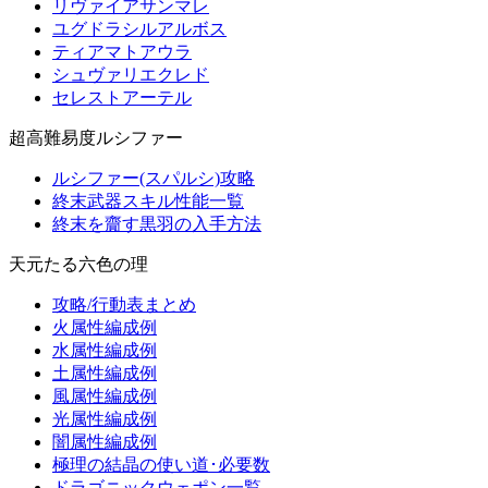
リヴァイアサンマレ
ユグドラシルアルボス
ティアマトアウラ
シュヴァリエクレド
セレストアーテル
超高難易度ルシファー
ルシファー(スパルシ)攻略
終末武器スキル性能一覧
終末を齎す黒羽の入手方法
天元たる六色の理
攻略/行動表まとめ
火属性編成例
水属性編成例
土属性編成例
風属性編成例
光属性編成例
闇属性編成例
極理の結晶の使い道･必要数
ドラゴニックウェポン一覧