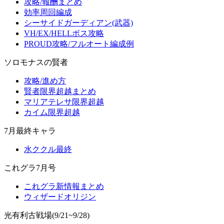
攻略/報酬まとめ
効率周回編成
シーサイドガーディアン(武器)
VH/EX/HELLボス攻略
PROUD攻略/フルオート編成例
ソロモナスの賢者
攻略/進め方
賢者限界超越まとめ
マリアテレサ限界超越
カイム限界超越
7月最終キャラ
水ククル最終
これグラ7月号
これグラ新情報まとめ
ウィザードオリジン
光有利古戦場(9/21~9/28)