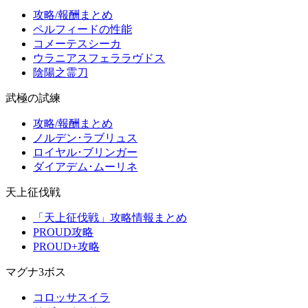
攻略/報酬まとめ
ペルフィードの性能
コメーテスシーカ
ウラニアスフェララヴドス
陰陽之霊刀
武極の試練
攻略/報酬まとめ
ノルデン･ラブリュス
ロイヤル･ブリンガー
ダイアデム･ムーリネ
天上征伐戦
「天上征伐戦」攻略情報まとめ
PROUD攻略
PROUD+攻略
マグナ3ボス
コロッサスイラ