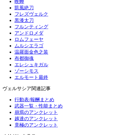
晩蝉
凱風絶刀
フレズヴェルク
黒漆太刀
フルンティング
アンドロメダ
ロムフェーヤ
ムルシエラゴ
温羅面金色之装
布都御魂
エレシュキガル
ゾーシモス
エルモート最終
ヴェルサシア関連記事
行動表/報酬まとめ
武器一覧・性能まとめ
崩焉のアンクレット
越達のアンクレット
竟極のアンクレット