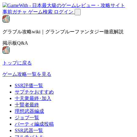
事前ガチャ
ゲーム検索
ログイン
グラブル攻略wiki｜グランブルーファンタジー徹底解説
掲示板Q&A
トップに戻る
ゲーム攻略一覧を見る
SSR評価一覧
サプチケおすすめ
十天衆最終･加入
十賢者最終
理想武器編成
ジョブ一覧
パーティ編成投稿
SSR武器一覧
マルチバトル