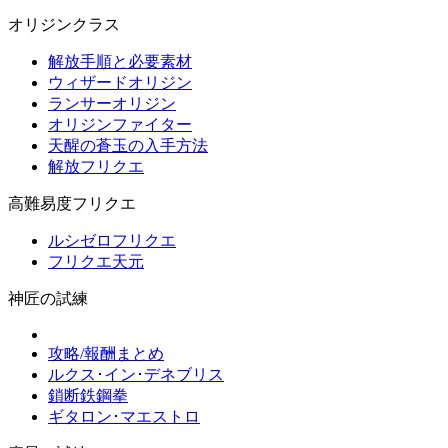
オリジンクラス
解放手順と必要素材
ウィザードオリジン
ランサーオリジン
オリジンファイター
天醒の蒼玉の入手方法
解放フリクエ
高難易度フリクエ
ルシゼロフリクエ
フリクエ天元
神匠の試練
攻略/報酬まとめ
ルクス･イン･デネブリス
鎖断鉄鋼拳
ギタロン･マエストロ