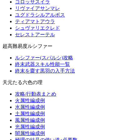
コロッサスイラ
リヴァイアサンマレ
ユグドラシルアルボス
ティアマトアウラ
シュヴァリエクレド
セレストアーテル
超高難易度ルシファー
ルシファー(スパルシ)攻略
終末武器スキル性能一覧
終末を齎す黒羽の入手方法
天元たる六色の理
攻略/行動表まとめ
火属性編成例
水属性編成例
土属性編成例
風属性編成例
光属性編成例
闇属性編成例
極理の結晶の使い道･必要数