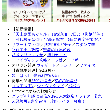
【最新情報】
「天上劇団もぐら座」TIPS追加！7日より復刻開催！
「討伐祭記念CP」宝晶石配布！6日に再度実施予定！
サマーギフトCP
／
無料10連ガチャ
／
スタンプ帳
ソロモナス攻略
／
賢者の限界超越
超越マリアテレサ
／
超越カイム
ニフイヴィンテ攻略
／
ニフ槍
／
ニフ琴
オリジン関連
ウィザード
／
ランサー
／
ファイター
【古戦場関連】9/21(月)~
次回は9月『光有利古戦場』
肉集め関連
3500万編成
／
SWARM編成
コスモスHL
／
シュヴァクレド
／
パパル
GameWithからのお知らせ
グラブル知識に自信がある人大歓迎！ライター募集！
未経験可&完全在宅！攻略ライター募集！