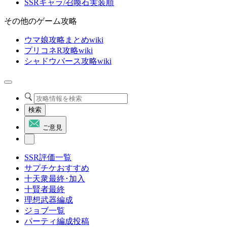
SSRキャラ/召喚石実装順
その他のゲーム攻略
ウマ娘攻略まとめwiki
プリコネR攻略wiki
シャドウバース攻略wiki
検索
ご意見
SSR評価一覧
サプチケおすすめ
十天衆最終･加入
十賢者最終
理想武器編成
ジョブ一覧
パーティ編成投稿