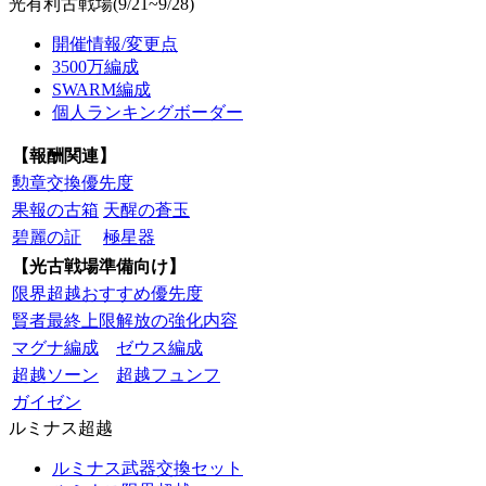
光有利古戦場(9/21~9/28)
開催情報/変更点
3500万編成
SWARM編成
個人ランキングボーダー
【報酬関連】
勲章交換優先度
果報の古箱
天醒の蒼玉
碧麗の証
極星器
【光古戦場準備向け】
限界超越おすすめ優先度
賢者最終上限解放の強化内容
マグナ編成
ゼウス編成
超越ソーン
超越フュンフ
ガイゼン
ルミナス超越
ルミナス武器交換セット