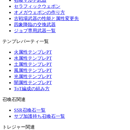
召喚マルチ武器
セラフィックウェポン
オメガウェポンの作り方
古戦場武器の性能と属性変更先
四象降臨の交換武器
ジョブ専用武器一覧
テンプレパーティ一覧
火属性テンプレPT
水属性テンプレPT
土属性テンプレPT
風属性テンプレPT
光属性テンプレPT
闇属性テンプレPT
ToT編成の組み方
召喚石関連
SSR召喚石一覧
サブ加護持ち召喚石一覧
トレジャー関連