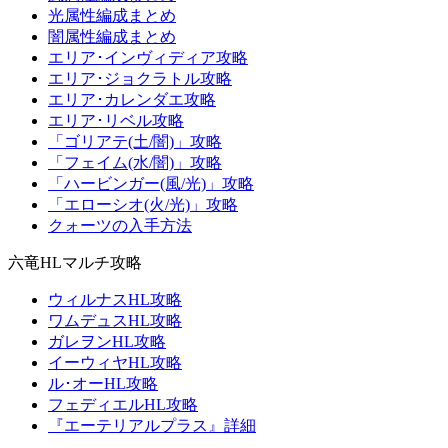
光属性編成まとめ
闇属性編成まとめ
エリア･インヴィディア攻略
エリア･ジョクラトル攻略
エリア･カレンダエ攻略
エリア･リベル攻略
「ゴリアテ(土/闇)」攻略
「フェイム(水/闇)」攻略
「ハービンガー(風/光)」攻略
「エローシオ(火/光)」攻略
クォーツの入手方法
六竜HLマルチ攻略
ウィルナスHL攻略
ワムデュスHL攻略
ガレヲンHL攻略
イーウィヤHL攻略
ル･オーHL攻略
フェディエルHL攻略
『エーテリアルプラス』詳細