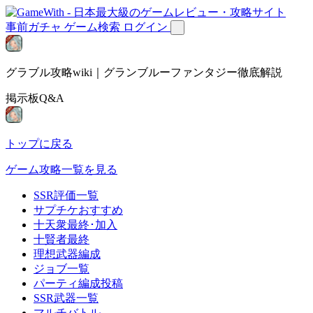
事前ガチャ
ゲーム検索
ログイン
グラブル攻略wiki｜グランブルーファンタジー徹底解説
掲示板Q&A
トップに戻る
ゲーム攻略一覧を見る
SSR評価一覧
サプチケおすすめ
十天衆最終･加入
十賢者最終
理想武器編成
ジョブ一覧
パーティ編成投稿
SSR武器一覧
マルチバトル