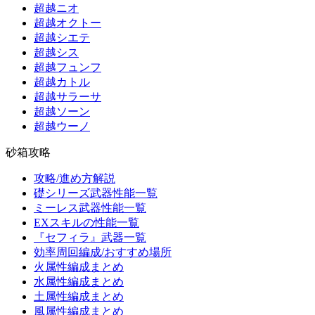
超越ニオ
超越オクトー
超越シエテ
超越シス
超越フュンフ
超越カトル
超越サラーサ
超越ソーン
超越ウーノ
砂箱攻略
攻略/進め方解説
礎シリーズ武器性能一覧
ミーレス武器性能一覧
EXスキルの性能一覧
『セフィラ』武器一覧
効率周回編成/おすすめ場所
火属性編成まとめ
水属性編成まとめ
土属性編成まとめ
風属性編成まとめ