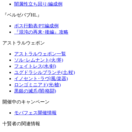
闇属性立ち回り/編成例
『ベルゼバブHL』
ボス行動表/PT編成例
『混沌の再来･後編』攻略
アストラルウェポン
アストラルウェポン一覧
ソル･レムナント(火/斧)
フェイトレス(水/剣)
ユグドラシルブランチ(土/杖)
イノセント･ラヴ(風/楽器)
ロンゴミニアド(光/槍)
黒銀の滅爪(闇/格闘)
開催中のキャンペーン
モバフェス開催情報
十賢者の関連情報