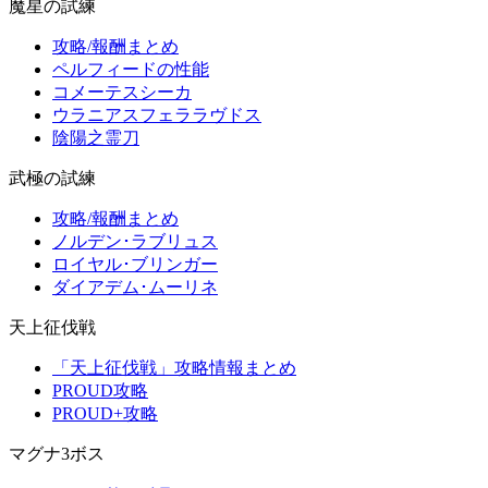
魔星の試練
攻略/報酬まとめ
ペルフィードの性能
コメーテスシーカ
ウラニアスフェララヴドス
陰陽之霊刀
武極の試練
攻略/報酬まとめ
ノルデン･ラブリュス
ロイヤル･ブリンガー
ダイアデム･ムーリネ
天上征伐戦
「天上征伐戦」攻略情報まとめ
PROUD攻略
PROUD+攻略
マグナ3ボス