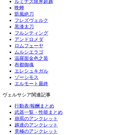
ルミナス限界超越
晩蝉
凱風絶刀
フレズヴェルク
黒漆太刀
フルンティング
アンドロメダ
ロムフェーヤ
ムルシエラゴ
温羅面金色之装
布都御魂
エレシュキガル
ゾーシモス
エルモート最終
ヴェルサシア関連記事
行動表/報酬まとめ
武器一覧・性能まとめ
崩焉のアンクレット
越達のアンクレット
竟極のアンクレット