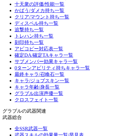
十天衆の評価/性能一覧
かばう/ダメカ持ち一覧
クリア/マウント持ち一覧
ディスペル持ち一覧
追撃持ち一覧
トレハン持ち一覧
刻印持ち一覧
アビコピー対応表一覧
確定DA/確定TAキャラ一覧
サブメンバー効果キャラ一覧
0ターンアビリティ持ちキャラ一覧
最終キャラ/召喚石一覧
キャラ/ジョブスキン一覧
キャラ年齢/身長一覧
グラブル出演声優一覧
クロスフェイト一覧
グラブルの武器関連
武器総合
全SSR武器一覧
武器スキルの効果量一覧/早見表