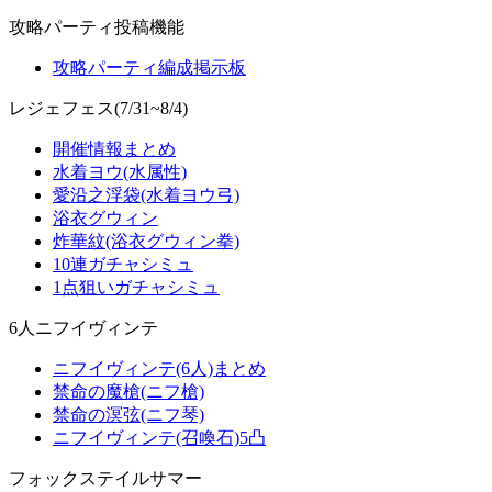
攻略パーティ投稿機能
攻略パーティ編成掲示板
レジェフェス(7/31~8/4)
開催情報まとめ
水着ヨウ(水属性)
愛沿之浮袋(水着ヨウ弓)
浴衣グウィン
炸華紋(浴衣グウィン拳)
10連ガチャシミュ
1点狙いガチャシミュ
6人ニフイヴィンテ
ニフイヴィンテ(6人)まとめ
禁命の魔槍(ニフ槍)
禁命の溟弦(ニフ琴)
ニフイヴィンテ(召喚石)5凸
フォックステイルサマー