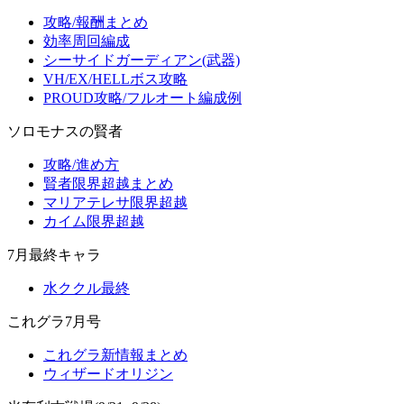
攻略/報酬まとめ
効率周回編成
シーサイドガーディアン(武器)
VH/EX/HELLボス攻略
PROUD攻略/フルオート編成例
ソロモナスの賢者
攻略/進め方
賢者限界超越まとめ
マリアテレサ限界超越
カイム限界超越
7月最終キャラ
水ククル最終
これグラ7月号
これグラ新情報まとめ
ウィザードオリジン