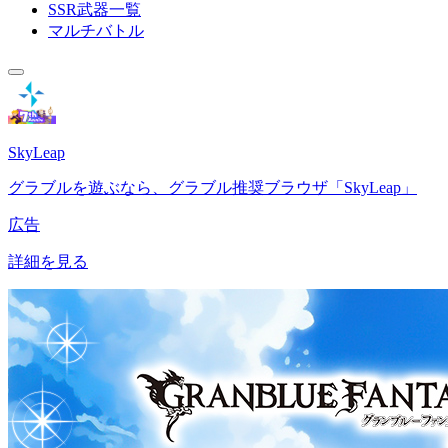
SSR武器一覧
マルチバトル
SkyLeap
グラブルを遊ぶなら、グラブル推奨ブラウザ「SkyLeap」
広告
詳細を見る