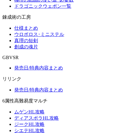
ドラゴニックウェポン一覧
錬成術の工房
仕様まとめ
ウロボロス･ミニステル
真理の短剣
創成の魂片
GBVSR
発売日/特典内容まとめ
リリンク
発売日/特典内容まとめ
6属性高難易度マルチ
ムゲンHL攻略
ディアスポラHL攻略
ジークHL攻略
シエテHL攻略