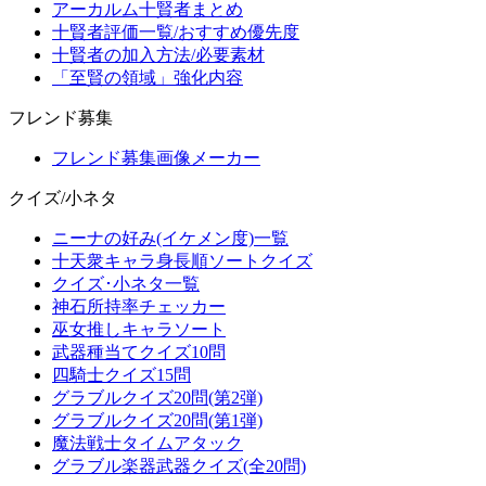
アーカルム十賢者まとめ
十賢者評価一覧/おすすめ優先度
十賢者の加入方法/必要素材
「至賢の領域」強化内容
フレンド募集
フレンド募集画像メーカー
クイズ/小ネタ
ニーナの好み(イケメン度)一覧
十天衆キャラ身長順ソートクイズ
クイズ･小ネタ一覧
神石所持率チェッカー
巫女推しキャラソート
武器種当てクイズ10問
四騎士クイズ15問
グラブルクイズ20問(第2弾)
グラブルクイズ20問(第1弾)
魔法戦士タイムアタック
グラブル楽器武器クイズ(全20問)