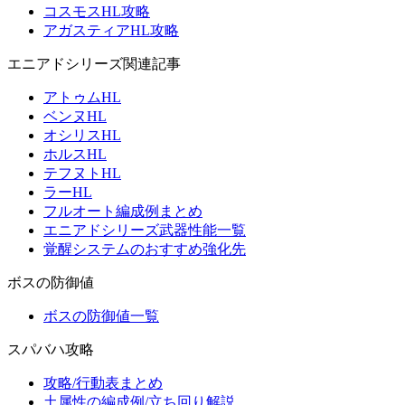
コスモスHL攻略
アガスティアHL攻略
エニアドシリーズ関連記事
アトゥムHL
ベンヌHL
オシリスHL
ホルスHL
テフヌトHL
ラーHL
フルオート編成例まとめ
エニアドシリーズ武器性能一覧
覚醒システムのおすすめ強化先
ボスの防御値
ボスの防御値一覧
スパバハ攻略
攻略/行動表まとめ
土属性の編成例/立ち回り解説