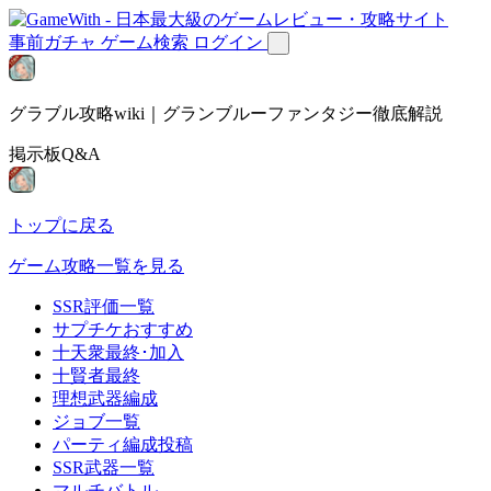
事前ガチャ
ゲーム検索
ログイン
グラブル攻略wiki｜グランブルーファンタジー徹底解説
掲示板Q&A
トップに戻る
ゲーム攻略一覧を見る
SSR評価一覧
サプチケおすすめ
十天衆最終･加入
十賢者最終
理想武器編成
ジョブ一覧
パーティ編成投稿
SSR武器一覧
マルチバトル