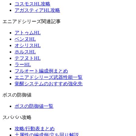
コスモスHL攻略
アガスティアHL攻略
エニアドシリーズ関連記事
アトゥムHL
ベンヌHL
オシリスHL
ホルスHL
テフヌトHL
ラーHL
フルオート編成例まとめ
エニアドシリーズ武器性能一覧
覚醒システムのおすすめ強化先
ボスの防御値
ボスの防御値一覧
スパバハ攻略
攻略/行動表まとめ
土属性の編成例/立ち回り解説