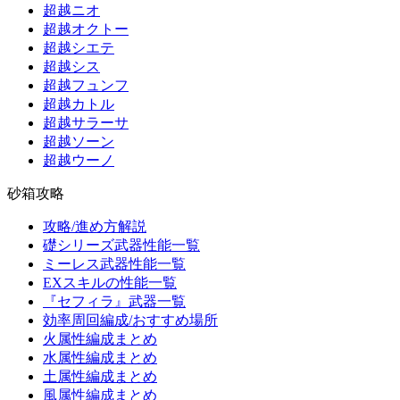
超越ニオ
超越オクトー
超越シエテ
超越シス
超越フュンフ
超越カトル
超越サラーサ
超越ソーン
超越ウーノ
砂箱攻略
攻略/進め方解説
礎シリーズ武器性能一覧
ミーレス武器性能一覧
EXスキルの性能一覧
『セフィラ』武器一覧
効率周回編成/おすすめ場所
火属性編成まとめ
水属性編成まとめ
土属性編成まとめ
風属性編成まとめ