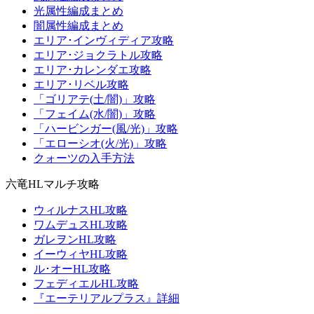
光属性編成まとめ
闇属性編成まとめ
エリア･インヴィディア攻略
エリア･ジョクラトル攻略
エリア･カレンダエ攻略
エリア･リベル攻略
「ゴリアテ(土/闇)」攻略
「フェイム(水/闇)」攻略
「ハービンガー(風/光)」攻略
「エローシオ(火/光)」攻略
クォーツの入手方法
六竜HLマルチ攻略
ウィルナスHL攻略
ワムデュスHL攻略
ガレヲンHL攻略
イーウィヤHL攻略
ル･オーHL攻略
フェディエルHL攻略
『エーテリアルプラス』詳細