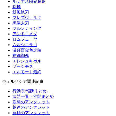
ルミナス限界超越
晩蝉
凱風絶刀
フレズヴェルク
黒漆太刀
フルンティング
アンドロメダ
ロムフェーヤ
ムルシエラゴ
温羅面金色之装
布都御魂
エレシュキガル
ゾーシモス
エルモート最終
ヴェルサシア関連記事
行動表/報酬まとめ
武器一覧・性能まとめ
崩焉のアンクレット
越達のアンクレット
竟極のアンクレット