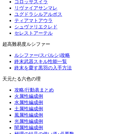
コロッサスイラ
リヴァイアサンマレ
ユグドラシルアルボス
ティアマトアウラ
シュヴァリエクレド
セレストアーテル
超高難易度ルシファー
ルシファー(スパルシ)攻略
終末武器スキル性能一覧
終末を齎す黒羽の入手方法
天元たる六色の理
攻略/行動表まとめ
火属性編成例
水属性編成例
土属性編成例
風属性編成例
光属性編成例
闇属性編成例
極理の結晶の使い道･必要数