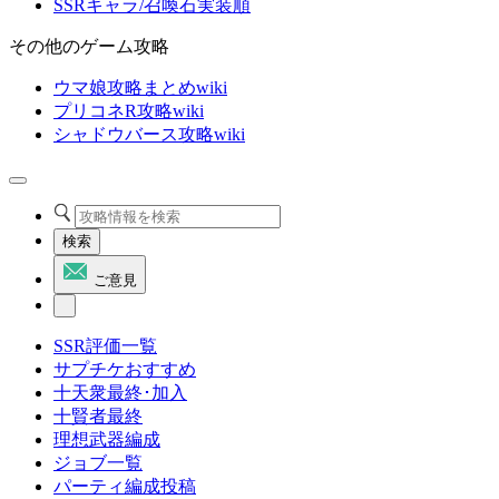
SSRキャラ/召喚石実装順
その他のゲーム攻略
ウマ娘攻略まとめwiki
プリコネR攻略wiki
シャドウバース攻略wiki
検索
ご意見
SSR評価一覧
サプチケおすすめ
十天衆最終･加入
十賢者最終
理想武器編成
ジョブ一覧
パーティ編成投稿