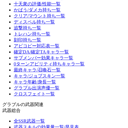
十天衆の評価/性能一覧
かばう/ダメカ持ち一覧
クリア/マウント持ち一覧
ディスペル持ち一覧
追撃持ち一覧
トレハン持ち一覧
刻印持ち一覧
アビコピー対応表一覧
確定DA/確定TAキャラ一覧
サブメンバー効果キャラ一覧
0ターンアビリティ持ちキャラ一覧
最終キャラ/召喚石一覧
キャラ/ジョブスキン一覧
キャラ年齢/身長一覧
グラブル出演声優一覧
クロスフェイト一覧
グラブルの武器関連
武器総合
全SSR武器一覧
武器スキルの効果量一覧/早見表