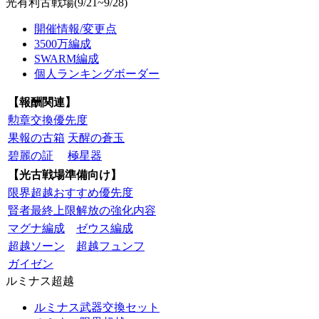
光有利古戦場(9/21~9/28)
開催情報/変更点
3500万編成
SWARM編成
個人ランキングボーダー
【報酬関連】
勲章交換優先度
果報の古箱
天醒の蒼玉
碧麗の証
極星器
【光古戦場準備向け】
限界超越おすすめ優先度
賢者最終上限解放の強化内容
マグナ編成
ゼウス編成
超越ソーン
超越フュンフ
ガイゼン
ルミナス超越
ルミナス武器交換セット