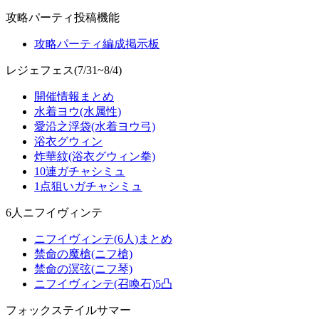
攻略パーティ投稿機能
攻略パーティ編成掲示板
レジェフェス(7/31~8/4)
開催情報まとめ
水着ヨウ(水属性)
愛沿之浮袋(水着ヨウ弓)
浴衣グウィン
炸華紋(浴衣グウィン拳)
10連ガチャシミュ
1点狙いガチャシミュ
6人ニフイヴィンテ
ニフイヴィンテ(6人)まとめ
禁命の魔槍(ニフ槍)
禁命の溟弦(ニフ琴)
ニフイヴィンテ(召喚石)5凸
フォックステイルサマー