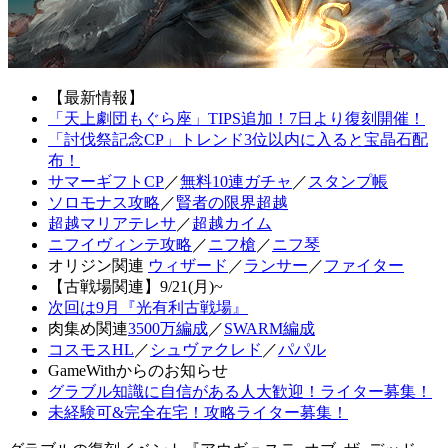
【最新情報】
「天上劇団もぐら座」TIPS追加！7日より復刻開催！
「討伐祭記念CP」トレンド3位以内に入ると宝晶石配
布！
サマーギフトCP
／
無料10連ガチャ
／
スタンプ帳
ソロモナス攻略
／
賢者の限界超越
超越マリアテレサ
／
超越カイム
ニフイヴィンテ攻略
／
ニフ槍
／
ニフ琴
オリジン関連
ウィザード
／
ランサー
／
ファイター
【古戦場関連】9/21(月)~
次回は9月『光有利古戦場』
肉集め関連
3500万編成
／
SWARM編成
コスモスHL
／
シュヴァクレド
／
パパル
GameWithからのお知らせ
グラブル知識に自信がある人大歓迎！ライター募集！
未経験可&完全在宅！攻略ライター募集！