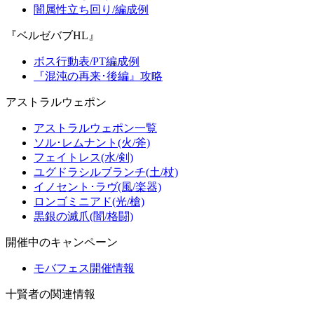
闇属性立ち回り/編成例
『ベルゼバブHL』
ボス行動表/PT編成例
『混沌の再来･後編』攻略
アストラルウェポン
アストラルウェポン一覧
ソル･レムナント(火/斧)
フェイトレス(水/剣)
ユグドラシルブランチ(土/杖)
イノセント･ラヴ(風/楽器)
ロンゴミニアド(光/槍)
黒銀の滅爪(闇/格闘)
開催中のキャンペーン
モバフェス開催情報
十賢者の関連情報