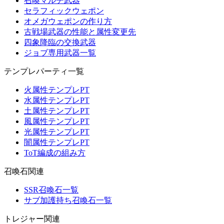
召喚マルチ武器
セラフィックウェポン
オメガウェポンの作り方
古戦場武器の性能と属性変更先
四象降臨の交換武器
ジョブ専用武器一覧
テンプレパーティ一覧
火属性テンプレPT
水属性テンプレPT
土属性テンプレPT
風属性テンプレPT
光属性テンプレPT
闇属性テンプレPT
ToT編成の組み方
召喚石関連
SSR召喚石一覧
サブ加護持ち召喚石一覧
トレジャー関連