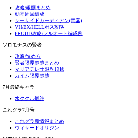
攻略/報酬まとめ
効率周回編成
シーサイドガーディアン(武器)
VH/EX/HELLボス攻略
PROUD攻略/フルオート編成例
ソロモナスの賢者
攻略/進め方
賢者限界超越まとめ
マリアテレサ限界超越
カイム限界超越
7月最終キャラ
水ククル最終
これグラ7月号
これグラ新情報まとめ
ウィザードオリジン