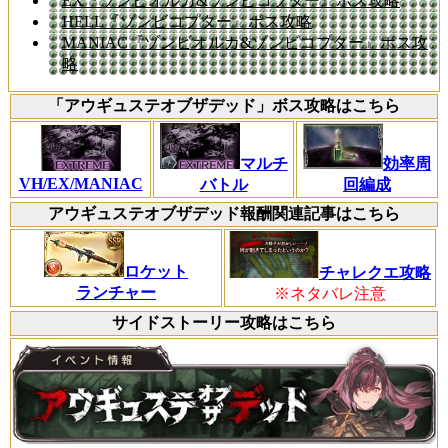
EX『ゾンビオルカ&ゾンビコプター』ボス攻略
HELL『ゾンビコプター』ボス攻略
MANIAC『ゾンビオルカ&ゾンビコプター』ボス攻
略
「アウギュステオブザデッド」ボス攻略はこちら
マルチ
効率周
VH/EX/MANIAC
バトル
回編成
アウギュステオブザデッド報酬関連記事はこちら
ロケット
チャレクエ攻略
ランチャー
※ネタバレ注意
サイドストーリー攻略はこちら