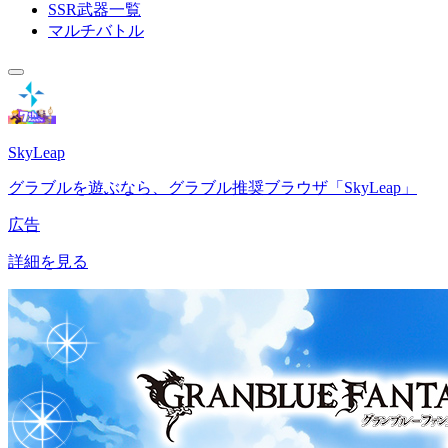
SSR武器一覧
マルチバトル
SkyLeap
グラブルを遊ぶなら、グラブル推奨ブラウザ「SkyLeap」
広告
詳細を見る