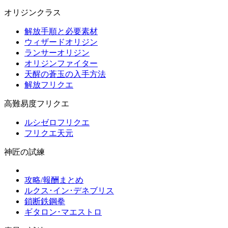
オリジンクラス
解放手順と必要素材
ウィザードオリジン
ランサーオリジン
オリジンファイター
天醒の蒼玉の入手方法
解放フリクエ
高難易度フリクエ
ルシゼロフリクエ
フリクエ天元
神匠の試練
攻略/報酬まとめ
ルクス･イン･デネブリス
鎖断鉄鋼拳
ギタロン･マエストロ