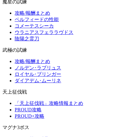
魔星の試練
攻略/報酬まとめ
ペルフィードの性能
コメーテスシーカ
ウラニアスフェララヴドス
陰陽之霊刀
武極の試練
攻略/報酬まとめ
ノルデン･ラブリュス
ロイヤル･ブリンガー
ダイアデム･ムーリネ
天上征伐戦
「天上征伐戦」攻略情報まとめ
PROUD攻略
PROUD+攻略
マグナ3ボス