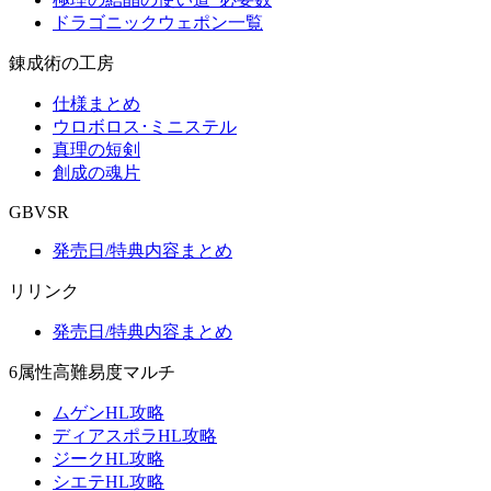
ドラゴニックウェポン一覧
錬成術の工房
仕様まとめ
ウロボロス･ミニステル
真理の短剣
創成の魂片
GBVSR
発売日/特典内容まとめ
リリンク
発売日/特典内容まとめ
6属性高難易度マルチ
ムゲンHL攻略
ディアスポラHL攻略
ジークHL攻略
シエテHL攻略