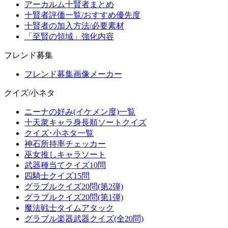
アーカルム十賢者まとめ
十賢者評価一覧/おすすめ優先度
十賢者の加入方法/必要素材
「至賢の領域」強化内容
フレンド募集
フレンド募集画像メーカー
クイズ/小ネタ
ニーナの好み(イケメン度)一覧
十天衆キャラ身長順ソートクイズ
クイズ･小ネタ一覧
神石所持率チェッカー
巫女推しキャラソート
武器種当てクイズ10問
四騎士クイズ15問
グラブルクイズ20問(第2弾)
グラブルクイズ20問(第1弾)
魔法戦士タイムアタック
グラブル楽器武器クイズ(全20問)