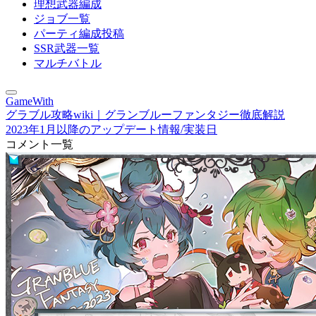
理想武器編成
ジョブ一覧
パーティ編成投稿
SSR武器一覧
マルチバトル
GameWith
グラブル攻略wiki｜グランブルーファンタジー徹底解説
2023年1月以降のアップデート情報/実装日
コメント一覧