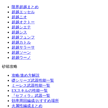
限界超越まとめ
超越エッセル
超越ニオ
超越オクトー
超越シエテ
超越シス
超越フュンフ
超越カトル
超越サラーサ
超越ソーン
超越ウーノ
砂箱攻略
攻略/進め方解説
礎シリーズ武器性能一覧
ミーレス武器性能一覧
EXスキルの性能一覧
『セフィラ』武器一覧
効率周回編成/おすすめ場所
火属性編成まとめ