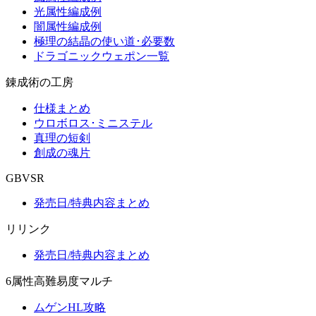
光属性編成例
闇属性編成例
極理の結晶の使い道･必要数
ドラゴニックウェポン一覧
錬成術の工房
仕様まとめ
ウロボロス･ミニステル
真理の短剣
創成の魂片
GBVSR
発売日/特典内容まとめ
リリンク
発売日/特典内容まとめ
6属性高難易度マルチ
ムゲンHL攻略