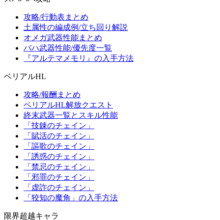
攻略/行動表まとめ
土属性の編成例/立ち回り解説
オメガ武器性能まとめ
バハ武器性能/優先度一覧
『アルテマメモリ』の入手方法
ベリアルHL
攻略/報酬まとめ
ベリアルHL解放クエスト
終末武器一覧とスキル性能
「技錬のチェイン」
「賦活のチェイン」
「謳歌のチェイン」
「誘惑のチェイン」
「禁忌のチェイン」
「邪罪のチェイン」
「虚詐のチェイン」
「狡知の魔角」の入手方法
限界超越キャラ