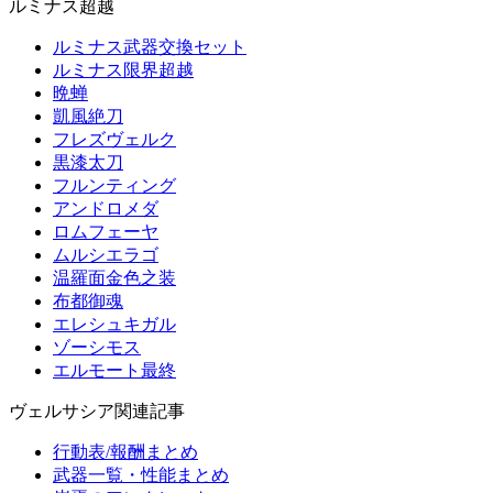
ルミナス超越
ルミナス武器交換セット
ルミナス限界超越
晩蝉
凱風絶刀
フレズヴェルク
黒漆太刀
フルンティング
アンドロメダ
ロムフェーヤ
ムルシエラゴ
温羅面金色之装
布都御魂
エレシュキガル
ゾーシモス
エルモート最終
ヴェルサシア関連記事
行動表/報酬まとめ
武器一覧・性能まとめ