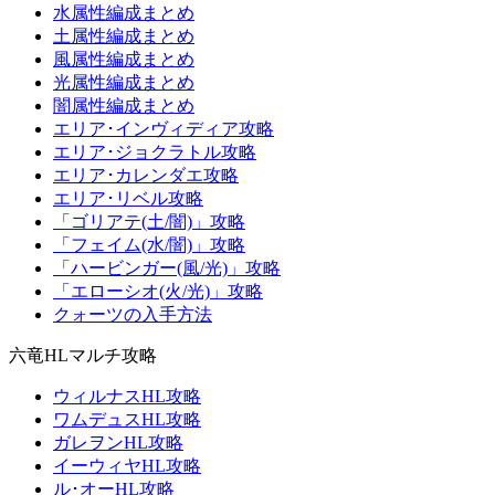
水属性編成まとめ
土属性編成まとめ
風属性編成まとめ
光属性編成まとめ
闇属性編成まとめ
エリア･インヴィディア攻略
エリア･ジョクラトル攻略
エリア･カレンダエ攻略
エリア･リベル攻略
「ゴリアテ(土/闇)」攻略
「フェイム(水/闇)」攻略
「ハービンガー(風/光)」攻略
「エローシオ(火/光)」攻略
クォーツの入手方法
六竜HLマルチ攻略
ウィルナスHL攻略
ワムデュスHL攻略
ガレヲンHL攻略
イーウィヤHL攻略
ル･オーHL攻略