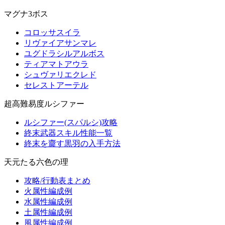
マグナ3ボス
コロッサスイラ
リヴァイアサンマレ
ユグドラシルアルボス
ティアマトアウラ
シュヴァリエクレド
セレストアーテル
超高難易度ルシファー
ルシファー(スパルシ)攻略
終末武器スキル性能一覧
終末を齎す黒羽の入手方法
天元たる六色の理
攻略/行動表まとめ
火属性編成例
水属性編成例
土属性編成例
風属性編成例