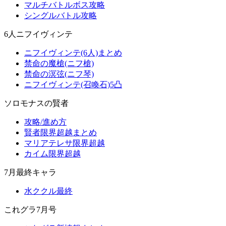
マルチバトルボス攻略
シングルバトル攻略
6人ニフイヴィンテ
ニフイヴィンテ(6人)まとめ
禁命の魔槍(ニフ槍)
禁命の溟弦(ニフ琴)
ニフイヴィンテ(召喚石)5凸
ソロモナスの賢者
攻略/進め方
賢者限界超越まとめ
マリアテレサ限界超越
カイム限界超越
7月最終キャラ
水ククル最終
これグラ7月号