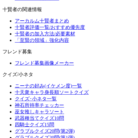
十賢者の関連情報
アーカルム十賢者まとめ
十賢者評価一覧/おすすめ優先度
十賢者の加入方法/必要素材
「至賢の領域」強化内容
フレンド募集
フレンド募集画像メーカー
クイズ/小ネタ
ニーナの好み(イケメン度)一覧
十天衆キャラ身長順ソートクイズ
クイズ･小ネタ一覧
神石所持率チェッカー
巫女推しキャラソート
武器種当てクイズ10問
四騎士クイズ15問
グラブルクイズ20問(第2弾)
グラブルクイズ20問(第1弾)