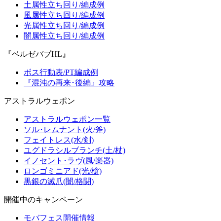
土属性立ち回り/編成例
風属性立ち回り/編成例
光属性立ち回り/編成例
闇属性立ち回り/編成例
『ベルゼバブHL』
ボス行動表/PT編成例
『混沌の再来･後編』攻略
アストラルウェポン
アストラルウェポン一覧
ソル･レムナント(火/斧)
フェイトレス(水/剣)
ユグドラシルブランチ(土/杖)
イノセント･ラヴ(風/楽器)
ロンゴミニアド(光/槍)
黒銀の滅爪(闇/格闘)
開催中のキャンペーン
モバフェス開催情報