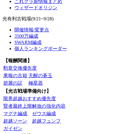
これグラ新情報まとめ
ウィザードオリジン
光有利古戦場(9/21~9/28)
開催情報/変更点
3500万編成
SWARM編成
個人ランキングボーダー
【報酬関連】
勲章交換優先度
果報の古箱
天醒の蒼玉
碧麗の証
極星器
【光古戦場準備向け】
限界超越おすすめ優先度
賢者最終上限解放の強化内容
マグナ編成
ゼウス編成
超越ソーン
超越フュンフ
ガイゼン