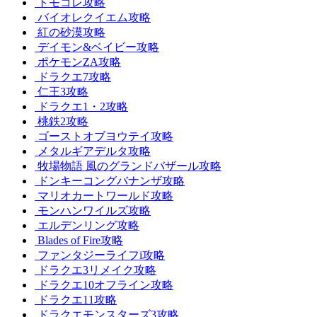
トモコレ攻略
バイオレクイエム攻略
紅の砂漠攻略
デイモン&ベイビー攻略
ポケモンZA攻略
ドラクエ7攻略
仁王3攻略
ドラクエ1・2攻略
桃鉄2攻略
ゴーストオブヨウテイ攻略
メタルギアデルタ攻略
牧場物語 風のグランドバザール攻略
ドンキーコングバナンザ攻略
マリオカートワールド攻略
モンハンワイルズ攻略
エルデンリング攻略
Blades of Fire攻略
ファンタジーライフi攻略
ドラクエ3リメイク攻略
ドラクエ10オフライン攻略
ドラクエ11攻略
ドラクエモンスターズ3攻略