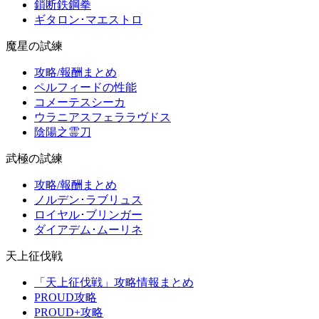
鎖断鉄鋼拳
ギタロン･マエストロ
魔星の試練
攻略/報酬まとめ
ペルフィードの性能
コメーテスシーカ
ウラニアスフェララヴドス
陰陽之霊刀
武極の試練
攻略/報酬まとめ
ノルデン･ラブリュス
ロイヤル･ブリンガー
ダイアデム･ムーリネ
天上征伐戦
「天上征伐戦」攻略情報まとめ
PROUD攻略
PROUD+攻略