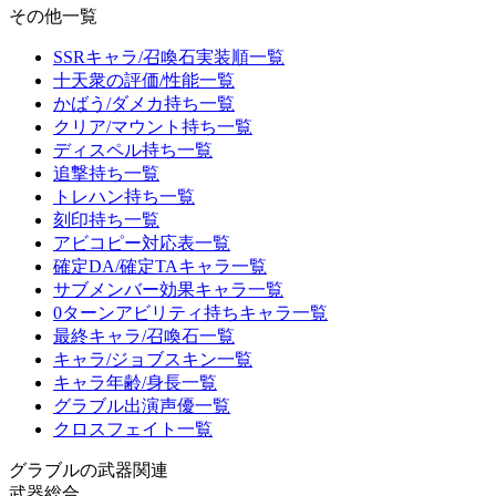
その他一覧
SSRキャラ/召喚石実装順一覧
十天衆の評価/性能一覧
かばう/ダメカ持ち一覧
クリア/マウント持ち一覧
ディスペル持ち一覧
追撃持ち一覧
トレハン持ち一覧
刻印持ち一覧
アビコピー対応表一覧
確定DA/確定TAキャラ一覧
サブメンバー効果キャラ一覧
0ターンアビリティ持ちキャラ一覧
最終キャラ/召喚石一覧
キャラ/ジョブスキン一覧
キャラ年齢/身長一覧
グラブル出演声優一覧
クロスフェイト一覧
グラブルの武器関連
武器総合