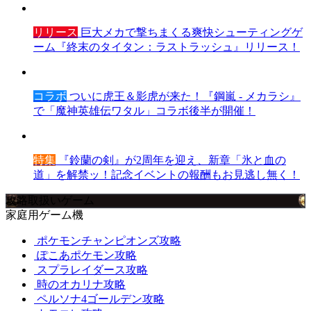
リリース
巨大メカで撃ちまくる爽快シューティングゲ
ーム『終末のタイタン：ラストラッシュ』リリース！
コラボ
ついに虎王＆影虎が来た！『鋼嵐 - メカラシ』
で「魔神英雄伝ワタル」コラボ後半が開催！
特集
『鈴蘭の剣』が2周年を迎え、新章「氷と血の
道」を解禁ッ！記念イベントの報酬もお見逃し無く！
攻略取扱いゲーム
家庭用ゲーム機
ポケモンチャンピオンズ攻略
ぽこあポケモン攻略
スプラレイダース攻略
時のオカリナ攻略
ペルソナ4ゴールデン攻略