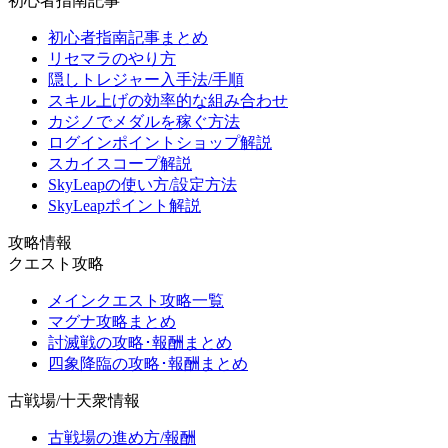
初心者指南記事
初心者指南記事まとめ
リセマラのやり方
隠しトレジャー入手法/手順
スキル上げの効率的な組み合わせ
カジノでメダルを稼ぐ方法
ログインポイントショップ解説
スカイスコープ解説
SkyLeapの使い方/設定方法
SkyLeapポイント解説
攻略情報
クエスト攻略
メインクエスト攻略一覧
マグナ攻略まとめ
討滅戦の攻略･報酬まとめ
四象降臨の攻略･報酬まとめ
古戦場/十天衆情報
古戦場の進め方/報酬