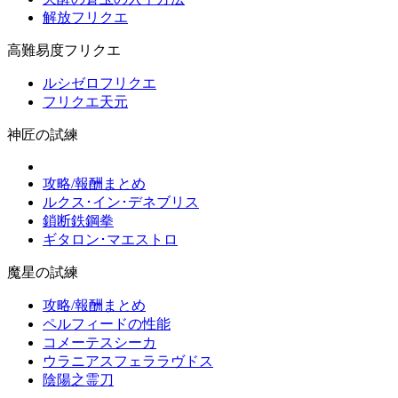
解放フリクエ
高難易度フリクエ
ルシゼロフリクエ
フリクエ天元
神匠の試練
攻略/報酬まとめ
ルクス･イン･デネブリス
鎖断鉄鋼拳
ギタロン･マエストロ
魔星の試練
攻略/報酬まとめ
ペルフィードの性能
コメーテスシーカ
ウラニアスフェララヴドス
陰陽之霊刀