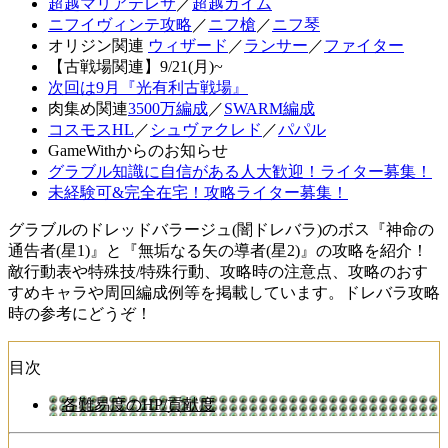
超越マリアテレサ
／
超越カイム
ニフイヴィンテ攻略
／
ニフ槍
／
ニフ琴
オリジン関連
ウィザード
／
ランサー
／
ファイター
【古戦場関連】9/21(月)~
次回は9月『光有利古戦場』
肉集め関連
3500万編成
／
SWARM編成
コスモスHL
／
シュヴァクレド
／
パパル
GameWithからのお知らせ
グラブル知識に自信がある人大歓迎！ライター募集！
未経験可&完全在宅！攻略ライター募集！
グラブルのドレッドバラージュ(闇ドレバラ)のボス『神命の
通告者(星1)』と『無垢なる矢の導者(星2)』の攻略を紹介！
敵行動表や特殊技/特殊行動、攻略時の注意点、攻略のおす
すめキャラや周回編成例等を掲載しています。ドレバラ攻略
時の参考にどうぞ！
目次
各難易度のHP/貢献度