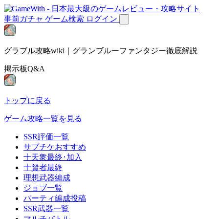
事前ガチャ
ゲーム検索
ログイン
グラブル攻略wiki｜グランブルーファンタジー徹底解説
掲示板Q&A
トップに戻る
ゲーム攻略一覧を見る
SSR評価一覧
サプチケおすすめ
十天衆最終･加入
十賢者最終
理想武器編成
ジョブ一覧
パーティ編成投稿
SSR武器一覧
マルチバトル