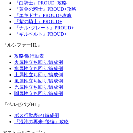
『白騎士』PROUD+攻略
『黄金の騎士』PROUD+攻略
『エキドナ』PROUD+攻略
『紫の騎士』PROUD+
『ナル･グレート』PROUD+
『ギルベルト』PROUD+
『ルシファーHL』
攻略/敵行動表
火属性立ち回り/編成例
水属性立ち回り/編成例
土属性立ち回り/編成例
風属性立ち回り/編成例
光属性立ち回り/編成例
闇属性立ち回り/編成例
『ベルゼバブHL』
ボス行動表/PT編成例
『混沌の再来･後編』攻略
アストラルウェポン