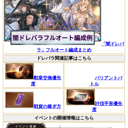
「闇ドレバ
ラ」フルオート編成まとめ
ドレバラ関連記事はこちら
バリアントバ
勲章交換優先
トル
度
討伐手形優先
戦貨の稼ぎ方
度
イベントの開催情報はこちら