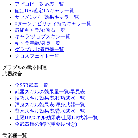
アビコピー対応表一覧
確定DA/確定TAキャラ一覧
サブメンバー効果キャラ一覧
0ターンアビリティ持ちキャラ一覧
最終キャラ/召喚石一覧
キャラ/ジョブスキン一覧
キャラ年齢/身長一覧
グラブル出演声優一覧
クロスフェイト一覧
グラブルの武器関連
武器総合
全SSR武器一覧
武器スキルの効果量一覧/早見表
技巧スキル効果表/技巧武器一覧
渾身スキル効果表/渾身武器一覧
背水スキル効果表/背水武器一覧
上限UPスキル効果表/上限UP武器一覧
全武器種の解説(重要度付き)
武器種一覧