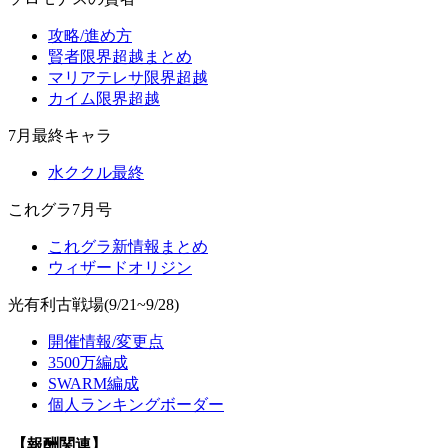
攻略/進め方
賢者限界超越まとめ
マリアテレサ限界超越
カイム限界超越
7月最終キャラ
水ククル最終
これグラ7月号
これグラ新情報まとめ
ウィザードオリジン
光有利古戦場(9/21~9/28)
開催情報/変更点
3500万編成
SWARM編成
個人ランキングボーダー
【報酬関連】