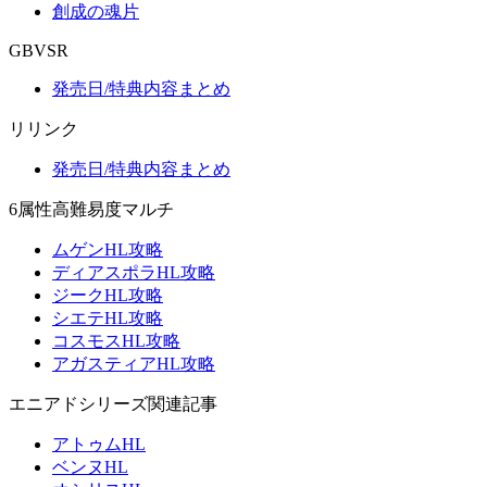
創成の魂片
GBVSR
発売日/特典内容まとめ
リリンク
発売日/特典内容まとめ
6属性高難易度マルチ
ムゲンHL攻略
ディアスポラHL攻略
ジークHL攻略
シエテHL攻略
コスモスHL攻略
アガスティアHL攻略
エニアドシリーズ関連記事
アトゥムHL
ベンヌHL