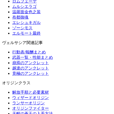
ロムフェーヤ
ムルシエラゴ
温羅面金色之装
布都御魂
エレシュキガル
ゾーシモス
エルモート最終
ヴェルサシア関連記事
行動表/報酬まとめ
武器一覧・性能まとめ
崩焉のアンクレット
越達のアンクレット
竟極のアンクレット
オリジンクラス
解放手順と必要素材
ウィザードオリジン
ランサーオリジン
オリジンファイター
天醒の蒼玉の入手方法