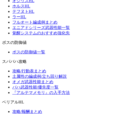
オシリスHL
ホルスHL
テフヌトHL
ラーHL
フルオート編成例まとめ
エニアドシリーズ武器性能一覧
覚醒システムのおすすめ強化先
ボスの防御値
ボスの防御値一覧
スパバハ攻略
攻略/行動表まとめ
土属性の編成例/立ち回り解説
オメガ武器性能まとめ
バハ武器性能/優先度一覧
『アルテマメモリ』の入手方法
ベリアルHL
攻略/報酬まとめ