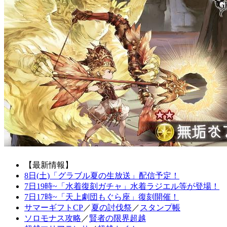
【最新情報】
8日(土)「グラブル夏の生放送」配信予定！
7日19時~「水着復刻ガチャ」水着ラジエル等が登場！
7日17時~「天上劇団もぐら座」復刻開催！
サマーギフトCP
／
夏の討伐祭
／
スタンプ帳
ソロモナス攻略
／
賢者の限界超越