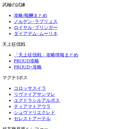
武極の試練
攻略/報酬まとめ
ノルデン･ラブリュス
ロイヤル･ブリンガー
ダイアデム･ムーリネ
天上征伐戦
「天上征伐戦」攻略情報まとめ
PROUD攻略
PROUD+攻略
マグナ3ボス
コロッサスイラ
リヴァイアサンマレ
ユグドラシルアルボス
ティアマトアウラ
シュヴァリエクレド
セレストアーテル