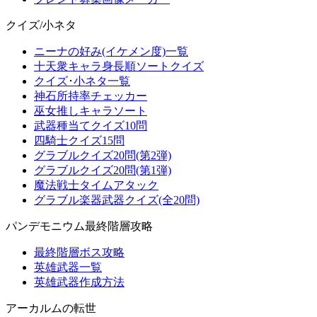
クイズ/小ネタ
ニーナの好み(イケメン度)一覧
十天衆キャラ身長順ソートクイズ
クイズ･小ネタ一覧
神石所持率チェッカー
巫女推しキャラソート
武器種当てクイズ10問
四騎士クイズ15問
グラブルクイズ20問(第2弾)
グラブルクイズ20問(第1弾)
魔法戦士タイムアタック
グラブル楽器武器クイズ(全20問)
パンデモニウム最終階層攻略
最終階層ボス攻略
英雄武器一覧
英雄武器作成方法
アーカルムの転世