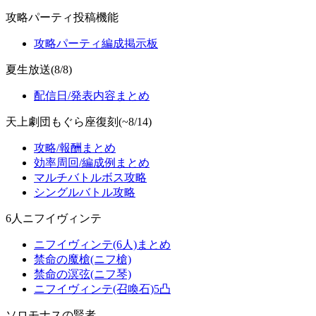
攻略パーティ投稿機能
攻略パーティ編成掲示板
夏生放送(8/8)
配信日/発表内容まとめ
天上劇団もぐら座復刻(~8/14)
攻略/報酬まとめ
効率周回/編成例まとめ
マルチバトルボス攻略
シングルバトル攻略
6人ニフイヴィンテ
ニフイヴィンテ(6人)まとめ
禁命の魔槍(ニフ槍)
禁命の溟弦(ニフ琴)
ニフイヴィンテ(召喚石)5凸
ソロモナスの賢者