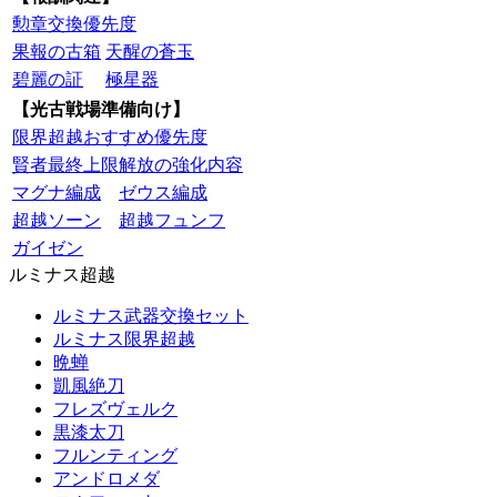
勲章交換優先度
果報の古箱
天醒の蒼玉
碧麗の証
極星器
【光古戦場準備向け】
限界超越おすすめ優先度
賢者最終上限解放の強化内容
マグナ編成
ゼウス編成
超越ソーン
超越フュンフ
ガイゼン
ルミナス超越
ルミナス武器交換セット
ルミナス限界超越
晩蝉
凱風絶刀
フレズヴェルク
黒漆太刀
フルンティング
アンドロメダ