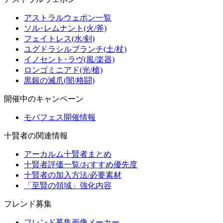
アストラルウェポン一覧
ソル･レムナント(火/斧)
フェイトレス(水/剣)
ユグドラシルブランチ(土/杖)
イノセント･ラヴ(風/楽器)
ロンゴミニアド(光/槍)
黒銀の滅爪(闇/格闘)
開催中のキャンペーン
モバフェス開催情報
十賢者の関連情報
アーカルム十賢者まとめ
十賢者評価一覧/おすすめ優先度
十賢者の加入方法/必要素材
「至賢の領域」強化内容
フレンド募集
フレンド募集画像メーカー