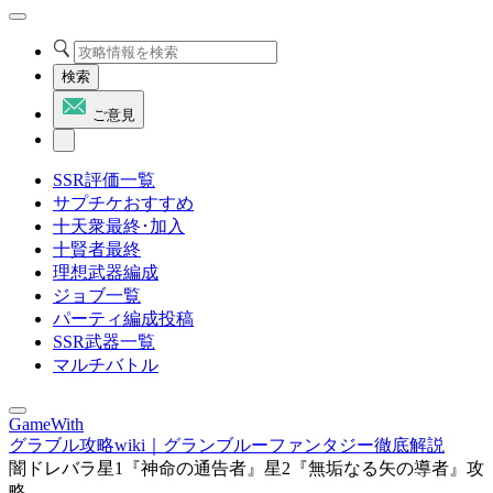
検索
ご意見
SSR評価一覧
サプチケおすすめ
十天衆最終･加入
十賢者最終
理想武器編成
ジョブ一覧
パーティ編成投稿
SSR武器一覧
マルチバトル
GameWith
グラブル攻略wiki｜グランブルーファンタジー徹底解説
闇ドレバラ星1『神命の通告者』星2『無垢なる矢の導者』攻
略