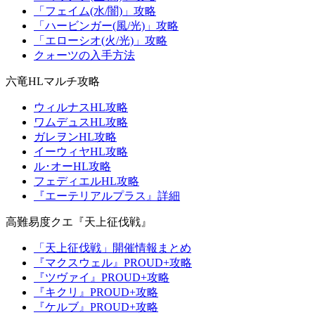
「フェイム(水/闇)」攻略
「ハービンガー(風/光)」攻略
「エローシオ(火/光)」攻略
クォーツの入手方法
六竜HLマルチ攻略
ウィルナスHL攻略
ワムデュスHL攻略
ガレヲンHL攻略
イーウィヤHL攻略
ル･オーHL攻略
フェディエルHL攻略
『エーテリアルプラス』詳細
高難易度クエ『天上征伐戦』
「天上征伐戦」開催情報まとめ
『マクスウェル』PROUD+攻略
『ツヴァイ』PROUD+攻略
『キクリ』PROUD+攻略
『ケルブ』PROUD+攻略