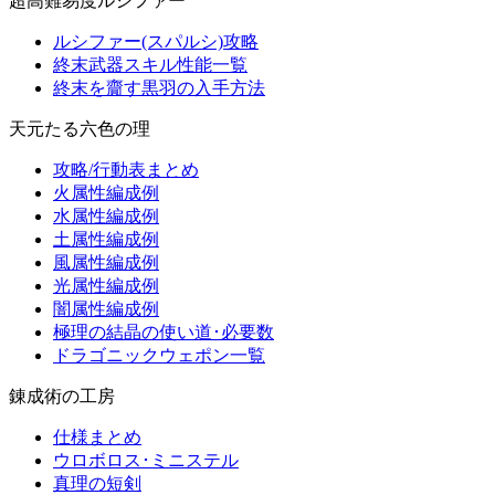
超高難易度ルシファー
ルシファー(スパルシ)攻略
終末武器スキル性能一覧
終末を齎す黒羽の入手方法
天元たる六色の理
攻略/行動表まとめ
火属性編成例
水属性編成例
土属性編成例
風属性編成例
光属性編成例
闇属性編成例
極理の結晶の使い道･必要数
ドラゴニックウェポン一覧
錬成術の工房
仕様まとめ
ウロボロス･ミニステル
真理の短剣