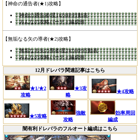
【神命の通告者(★1)攻略】
神命の通告者(星1)のHP/行動表
みんなの攻略パーティ編成例
【無垢なる矢の導者(★2)攻略】
無垢なる矢の導者(星2)のHP/行動表
みんなの攻略パーティ編成例
12月ドレバラ関連記事はこちら
★1/★2
★3攻
★4攻略
攻略
略
強敵
効率周回
★5攻略
攻略
編成
闇有利ドレバラのフルオート編成はこちら