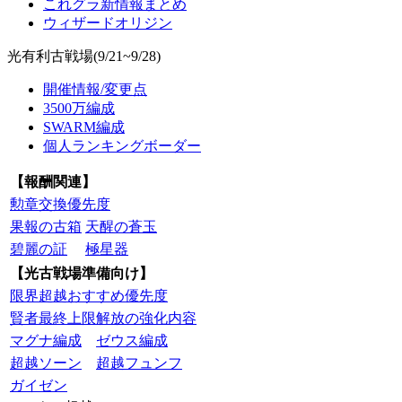
これグラ新情報まとめ
ウィザードオリジン
光有利古戦場(9/21~9/28)
開催情報/変更点
3500万編成
SWARM編成
個人ランキングボーダー
【報酬関連】
勲章交換優先度
果報の古箱
天醒の蒼玉
碧麗の証
極星器
【光古戦場準備向け】
限界超越おすすめ優先度
賢者最終上限解放の強化内容
マグナ編成
ゼウス編成
超越ソーン
超越フュンフ
ガイゼン