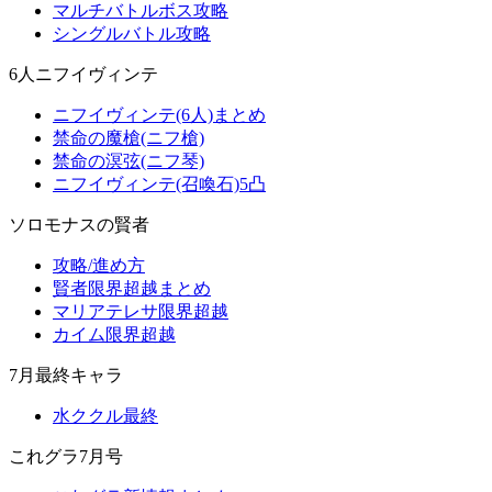
マルチバトルボス攻略
シングルバトル攻略
6人ニフイヴィンテ
ニフイヴィンテ(6人)まとめ
禁命の魔槍(ニフ槍)
禁命の溟弦(ニフ琴)
ニフイヴィンテ(召喚石)5凸
ソロモナスの賢者
攻略/進め方
賢者限界超越まとめ
マリアテレサ限界超越
カイム限界超越
7月最終キャラ
水ククル最終
これグラ7月号