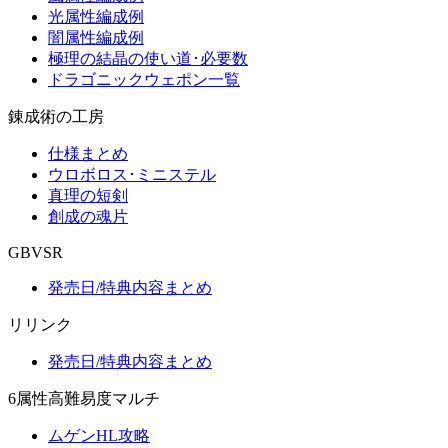
光属性編成例
闇属性編成例
極理の結晶の使い道･必要数
ドラゴニックウェポン一覧
錬成術の工房
仕様まとめ
ウロボロス･ミニステル
真理の短剣
創成の魂片
GBVSR
発売日/特典内容まとめ
リリンク
発売日/特典内容まとめ
6属性高難易度マルチ
ムゲンHL攻略