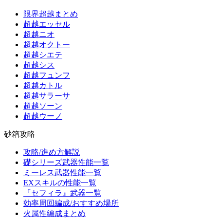
限界超越まとめ
超越エッセル
超越ニオ
超越オクトー
超越シエテ
超越シス
超越フュンフ
超越カトル
超越サラーサ
超越ソーン
超越ウーノ
砂箱攻略
攻略/進め方解説
礎シリーズ武器性能一覧
ミーレス武器性能一覧
EXスキルの性能一覧
『セフィラ』武器一覧
効率周回編成/おすすめ場所
火属性編成まとめ