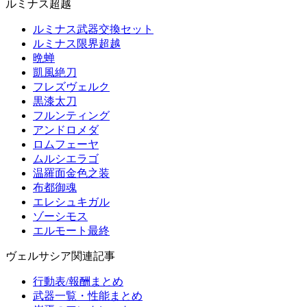
ルミナス超越
ルミナス武器交換セット
ルミナス限界超越
晩蝉
凱風絶刀
フレズヴェルク
黒漆太刀
フルンティング
アンドロメダ
ロムフェーヤ
ムルシエラゴ
温羅面金色之装
布都御魂
エレシュキガル
ゾーシモス
エルモート最終
ヴェルサシア関連記事
行動表/報酬まとめ
武器一覧・性能まとめ