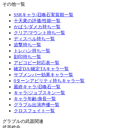
その他一覧
SSRキャラ/召喚石実装順一覧
十天衆の評価/性能一覧
かばう/ダメカ持ち一覧
クリア/マウント持ち一覧
ディスペル持ち一覧
追撃持ち一覧
トレハン持ち一覧
刻印持ち一覧
アビコピー対応表一覧
確定DA/確定TAキャラ一覧
サブメンバー効果キャラ一覧
0ターンアビリティ持ちキャラ一覧
最終キャラ/召喚石一覧
キャラ/ジョブスキン一覧
キャラ年齢/身長一覧
グラブル出演声優一覧
クロスフェイト一覧
グラブルの武器関連
武器総合