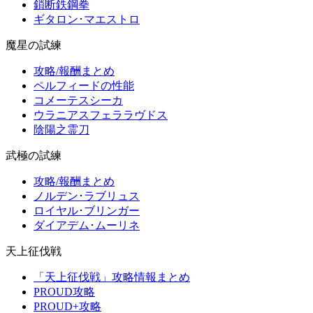
鎖断鉄鋼拳
ギタロン･マエストロ
魔星の試練
攻略/報酬まとめ
ペルフィードの性能
コメーテスシーカ
ウラニアスフェララヴドス
陰陽之霊刀
武極の試練
攻略/報酬まとめ
ノルデン･ラブリュス
ロイヤル･ブリンガー
ダイアデム･ムーリネ
天上征伐戦
「天上征伐戦」攻略情報まとめ
PROUD攻略
PROUD+攻略