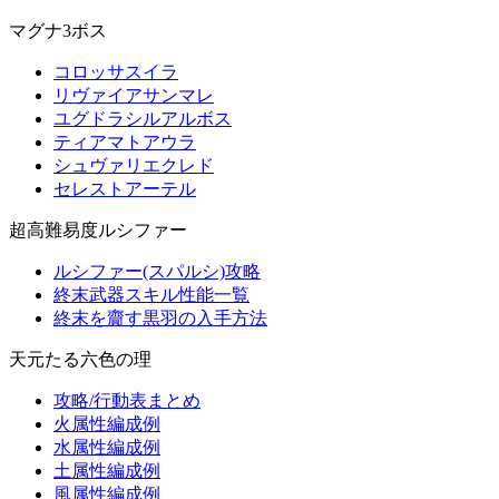
マグナ3ボス
コロッサスイラ
リヴァイアサンマレ
ユグドラシルアルボス
ティアマトアウラ
シュヴァリエクレド
セレストアーテル
超高難易度ルシファー
ルシファー(スパルシ)攻略
終末武器スキル性能一覧
終末を齎す黒羽の入手方法
天元たる六色の理
攻略/行動表まとめ
火属性編成例
水属性編成例
土属性編成例
風属性編成例