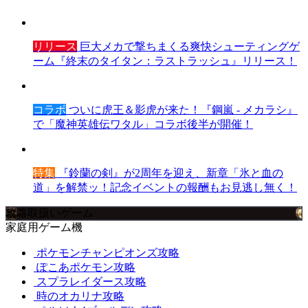
リリース
巨大メカで撃ちまくる爽快シューティングゲ
ーム『終末のタイタン：ラストラッシュ』リリース！
コラボ
ついに虎王＆影虎が来た！『鋼嵐 - メカラシ』
で「魔神英雄伝ワタル」コラボ後半が開催！
特集
『鈴蘭の剣』が2周年を迎え、新章「氷と血の
道」を解禁ッ！記念イベントの報酬もお見逃し無く！
攻略取扱いゲーム
家庭用ゲーム機
ポケモンチャンピオンズ攻略
ぽこあポケモン攻略
スプラレイダース攻略
時のオカリナ攻略