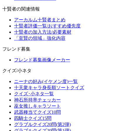
十賢者の関連情報
アーカルム十賢者まとめ
十賢者評価一覧/おすすめ優先度
十賢者の加入方法/必要素材
「至賢の領域」強化内容
フレンド募集
フレンド募集画像メーカー
クイズ/小ネタ
ニーナの好み(イケメン度)一覧
十天衆キャラ身長順ソートクイズ
クイズ･小ネタ一覧
神石所持率チェッカー
巫女推しキャラソート
武器種当てクイズ10問
四騎士クイズ15問
グラブルクイズ20問(第2弾)
グラブルクイズ20問(第1弾)