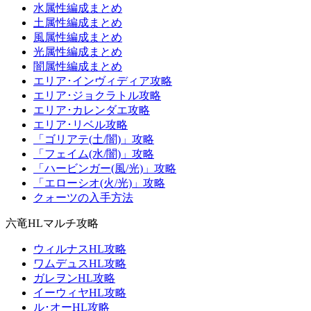
水属性編成まとめ
土属性編成まとめ
風属性編成まとめ
光属性編成まとめ
闇属性編成まとめ
エリア･インヴィディア攻略
エリア･ジョクラトル攻略
エリア･カレンダエ攻略
エリア･リベル攻略
「ゴリアテ(土/闇)」攻略
「フェイム(水/闇)」攻略
「ハービンガー(風/光)」攻略
「エローシオ(火/光)」攻略
クォーツの入手方法
六竜HLマルチ攻略
ウィルナスHL攻略
ワムデュスHL攻略
ガレヲンHL攻略
イーウィヤHL攻略
ル･オーHL攻略