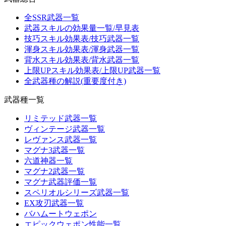
全SSR武器一覧
武器スキルの効果量一覧/早見表
技巧スキル効果表/技巧武器一覧
渾身スキル効果表/渾身武器一覧
背水スキル効果表/背水武器一覧
上限UPスキル効果表/上限UP武器一覧
全武器種の解説(重要度付き)
武器種一覧
リミテッド武器一覧
ヴィンテージ武器一覧
レヴァンス武器一覧
マグナ3武器一覧
六道神器一覧
マグナ2武器一覧
マグナ武器評価一覧
スペリオルシリーズ武器一覧
EX攻刃武器一覧
バハムートウェポン
エピックウェポン性能一覧