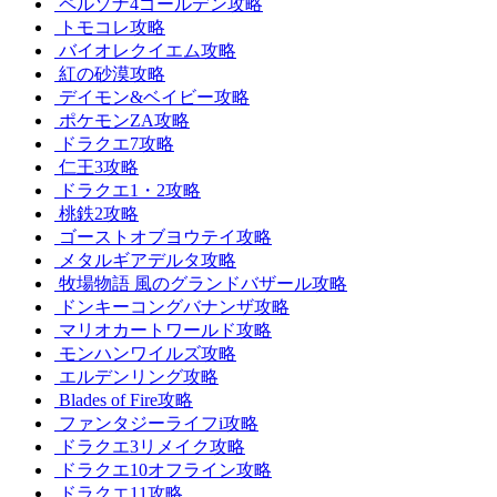
ペルソナ4ゴールデン攻略
トモコレ攻略
バイオレクイエム攻略
紅の砂漠攻略
デイモン&ベイビー攻略
ポケモンZA攻略
ドラクエ7攻略
仁王3攻略
ドラクエ1・2攻略
桃鉄2攻略
ゴーストオブヨウテイ攻略
メタルギアデルタ攻略
牧場物語 風のグランドバザール攻略
ドンキーコングバナンザ攻略
マリオカートワールド攻略
モンハンワイルズ攻略
エルデンリング攻略
Blades of Fire攻略
ファンタジーライフi攻略
ドラクエ3リメイク攻略
ドラクエ10オフライン攻略
ドラクエ11攻略