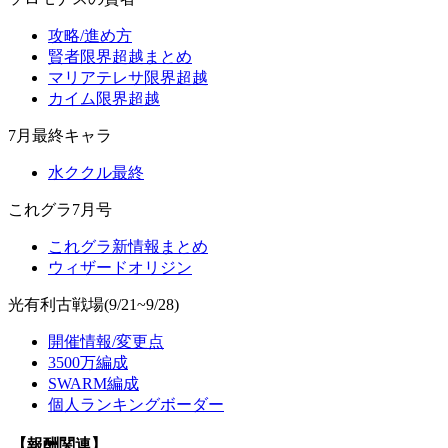
攻略/進め方
賢者限界超越まとめ
マリアテレサ限界超越
カイム限界超越
7月最終キャラ
水ククル最終
これグラ7月号
これグラ新情報まとめ
ウィザードオリジン
光有利古戦場(9/21~9/28)
開催情報/変更点
3500万編成
SWARM編成
個人ランキングボーダー
【報酬関連】