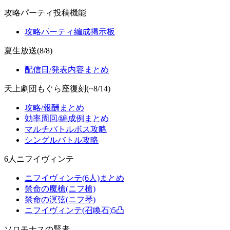
攻略パーティ投稿機能
攻略パーティ編成掲示板
夏生放送(8/8)
配信日/発表内容まとめ
天上劇団もぐら座復刻(~8/14)
攻略/報酬まとめ
効率周回/編成例まとめ
マルチバトルボス攻略
シングルバトル攻略
6人ニフイヴィンテ
ニフイヴィンテ(6人)まとめ
禁命の魔槍(ニフ槍)
禁命の溟弦(ニフ琴)
ニフイヴィンテ(召喚石)5凸
ソロモナスの賢者