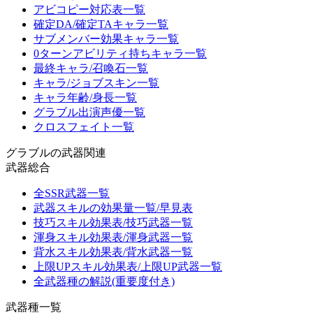
アビコピー対応表一覧
確定DA/確定TAキャラ一覧
サブメンバー効果キャラ一覧
0ターンアビリティ持ちキャラ一覧
最終キャラ/召喚石一覧
キャラ/ジョブスキン一覧
キャラ年齢/身長一覧
グラブル出演声優一覧
クロスフェイト一覧
グラブルの武器関連
武器総合
全SSR武器一覧
武器スキルの効果量一覧/早見表
技巧スキル効果表/技巧武器一覧
渾身スキル効果表/渾身武器一覧
背水スキル効果表/背水武器一覧
上限UPスキル効果表/上限UP武器一覧
全武器種の解説(重要度付き)
武器種一覧