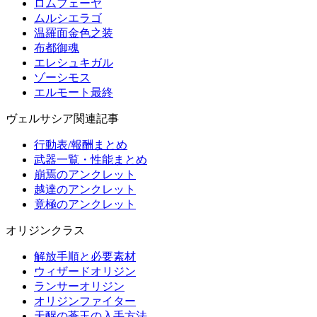
ロムフェーヤ
ムルシエラゴ
温羅面金色之装
布都御魂
エレシュキガル
ゾーシモス
エルモート最終
ヴェルサシア関連記事
行動表/報酬まとめ
武器一覧・性能まとめ
崩焉のアンクレット
越達のアンクレット
竟極のアンクレット
オリジンクラス
解放手順と必要素材
ウィザードオリジン
ランサーオリジン
オリジンファイター
天醒の蒼玉の入手方法