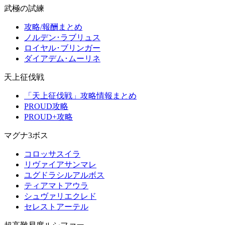
武極の試練
攻略/報酬まとめ
ノルデン･ラブリュス
ロイヤル･ブリンガー
ダイアデム･ムーリネ
天上征伐戦
「天上征伐戦」攻略情報まとめ
PROUD攻略
PROUD+攻略
マグナ3ボス
コロッサスイラ
リヴァイアサンマレ
ユグドラシルアルボス
ティアマトアウラ
シュヴァリエクレド
セレストアーテル