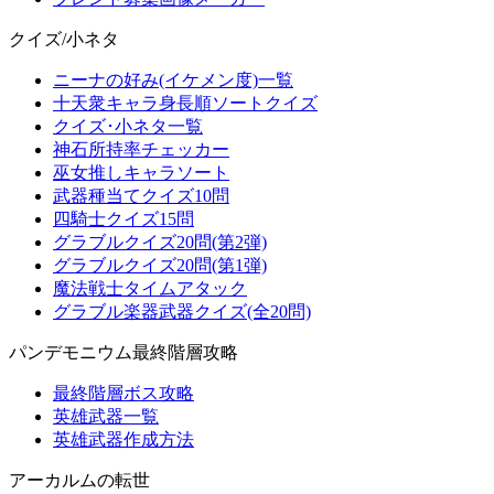
クイズ/小ネタ
ニーナの好み(イケメン度)一覧
十天衆キャラ身長順ソートクイズ
クイズ･小ネタ一覧
神石所持率チェッカー
巫女推しキャラソート
武器種当てクイズ10問
四騎士クイズ15問
グラブルクイズ20問(第2弾)
グラブルクイズ20問(第1弾)
魔法戦士タイムアタック
グラブル楽器武器クイズ(全20問)
パンデモニウム最終階層攻略
最終階層ボス攻略
英雄武器一覧
英雄武器作成方法
アーカルムの転世