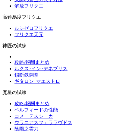
解放フリクエ
高難易度フリクエ
ルシゼロフリクエ
フリクエ天元
神匠の試練
攻略/報酬まとめ
ルクス･イン･デネブリス
鎖断鉄鋼拳
ギタロン･マエストロ
魔星の試練
攻略/報酬まとめ
ペルフィードの性能
コメーテスシーカ
ウラニアスフェララヴドス
陰陽之霊刀