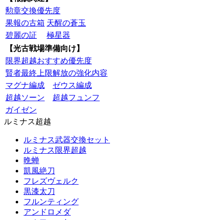
勲章交換優先度
果報の古箱
天醒の蒼玉
碧麗の証
極星器
【光古戦場準備向け】
限界超越おすすめ優先度
賢者最終上限解放の強化内容
マグナ編成
ゼウス編成
超越ソーン
超越フュンフ
ガイゼン
ルミナス超越
ルミナス武器交換セット
ルミナス限界超越
晩蝉
凱風絶刀
フレズヴェルク
黒漆太刀
フルンティング
アンドロメダ