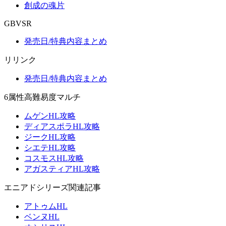
創成の魂片
GBVSR
発売日/特典内容まとめ
リリンク
発売日/特典内容まとめ
6属性高難易度マルチ
ムゲンHL攻略
ディアスポラHL攻略
ジークHL攻略
シエテHL攻略
コスモスHL攻略
アガスティアHL攻略
エニアドシリーズ関連記事
アトゥムHL
ベンヌHL