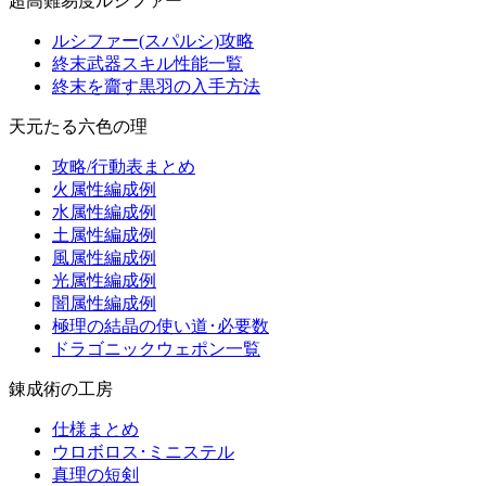
超高難易度ルシファー
ルシファー(スパルシ)攻略
終末武器スキル性能一覧
終末を齎す黒羽の入手方法
天元たる六色の理
攻略/行動表まとめ
火属性編成例
水属性編成例
土属性編成例
風属性編成例
光属性編成例
闇属性編成例
極理の結晶の使い道･必要数
ドラゴニックウェポン一覧
錬成術の工房
仕様まとめ
ウロボロス･ミニステル
真理の短剣