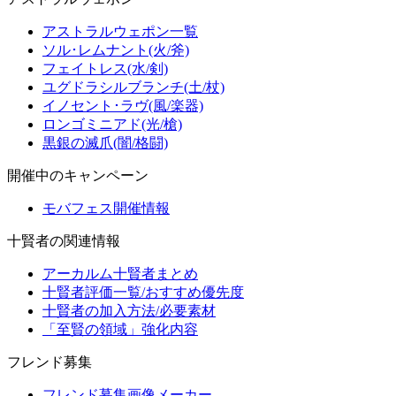
アストラルウェポン一覧
ソル･レムナント(火/斧)
フェイトレス(水/剣)
ユグドラシルブランチ(土/杖)
イノセント･ラヴ(風/楽器)
ロンゴミニアド(光/槍)
黒銀の滅爪(闇/格闘)
開催中のキャンペーン
モバフェス開催情報
十賢者の関連情報
アーカルム十賢者まとめ
十賢者評価一覧/おすすめ優先度
十賢者の加入方法/必要素材
「至賢の領域」強化内容
フレンド募集
フレンド募集画像メーカー