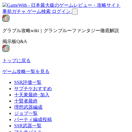
事前ガチャ
ゲーム検索
ログイン
グラブル攻略wiki｜グランブルーファンタジー徹底解説
掲示板Q&A
トップに戻る
ゲーム攻略一覧を見る
SSR評価一覧
サプチケおすすめ
十天衆最終･加入
十賢者最終
理想武器編成
ジョブ一覧
パーティ編成投稿
SSR武器一覧
マルチバトル