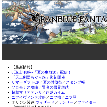
【最新情報】
8日(土)18時~「夏の生放送」配信！
「天上劇団もぐら座」復刻開催！
サマーギフトCP
／
夏の討伐祭
／
スタンプ帳
ソロモナス攻略
／
賢者の限界超越
超越マリアテレサ
／
超越カイム
ニフイヴィンテ攻略
／
ニフ槍
／
ニフ琴
オリジン関連
ウィザード
／
ランサー
／
ファイター