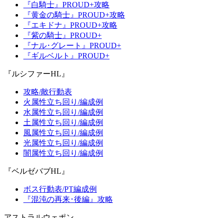
『白騎士』PROUD+攻略
『黄金の騎士』PROUD+攻略
『エキドナ』PROUD+攻略
『紫の騎士』PROUD+
『ナル･グレート』PROUD+
『ギルベルト』PROUD+
『ルシファーHL』
攻略/敵行動表
火属性立ち回り/編成例
水属性立ち回り/編成例
土属性立ち回り/編成例
風属性立ち回り/編成例
光属性立ち回り/編成例
闇属性立ち回り/編成例
『ベルゼバブHL』
ボス行動表/PT編成例
『混沌の再来･後編』攻略
アストラルウェポン