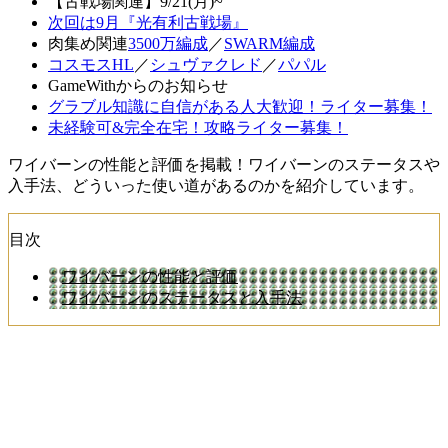
【古戦場関連】9/21(月)~
次回は9月『光有利古戦場』
肉集め関連
3500万編成
／
SWARM編成
コスモスHL
／
シュヴァクレド
／
パパル
GameWithからのお知らせ
グラブル知識に自信がある人大歓迎！ライター募集！
未経験可&完全在宅！攻略ライター募集！
ワイバーンの性能と評価を掲載！ワイバーンのステータスや
入手法、どういった使い道があるのかを紹介しています。
目次
ワイバーンの性能と評価
ワイバーンのステータスと入手法