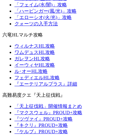
「フェイム(水/闇)」攻略
「ハービンガー(風/光)」攻略
「エローシオ(火/光)」攻略
クォーツの入手方法
六竜HLマルチ攻略
ウィルナスHL攻略
ワムデュスHL攻略
ガレヲンHL攻略
イーウィヤHL攻略
ル･オーHL攻略
フェディエルHL攻略
『エーテリアルプラス』詳細
高難易度クエ『天上征伐戦』
「天上征伐戦」開催情報まとめ
『マクスウェル』PROUD+攻略
『ツヴァイ』PROUD+攻略
『キクリ』PROUD+攻略
『ケルブ』PROUD+攻略