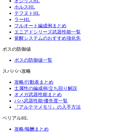
オシリスHL
ホルスHL
テフヌトHL
ラーHL
フルオート編成例まとめ
エニアドシリーズ武器性能一覧
覚醒システムのおすすめ強化先
ボスの防御値
ボスの防御値一覧
スパバハ攻略
攻略/行動表まとめ
土属性の編成例/立ち回り解説
オメガ武器性能まとめ
バハ武器性能/優先度一覧
『アルテマメモリ』の入手方法
ベリアルHL
攻略/報酬まとめ