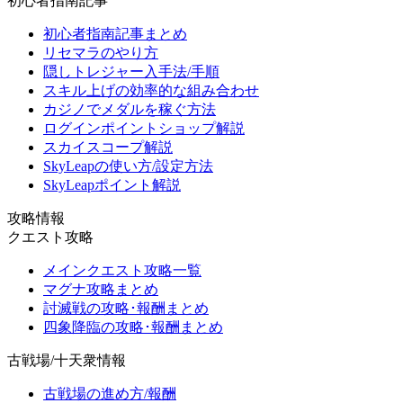
初心者指南記事
初心者指南記事まとめ
リセマラのやり方
隠しトレジャー入手法/手順
スキル上げの効率的な組み合わせ
カジノでメダルを稼ぐ方法
ログインポイントショップ解説
スカイスコープ解説
SkyLeapの使い方/設定方法
SkyLeapポイント解説
攻略情報
クエスト攻略
メインクエスト攻略一覧
マグナ攻略まとめ
討滅戦の攻略･報酬まとめ
四象降臨の攻略･報酬まとめ
古戦場/十天衆情報
古戦場の進め方/報酬