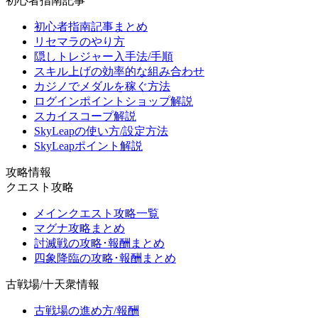
初心者指南記事
初心者指南記事まとめ
リセマラのやり方
隠しトレジャー入手法/手順
スキル上げの効率的な組み合わせ
カジノでメダルを稼ぐ方法
ログインポイントショップ解説
スカイスコープ解説
SkyLeapの使い方/設定方法
SkyLeapポイント解説
攻略情報
クエスト攻略
メインクエスト攻略一覧
マグナ攻略まとめ
討滅戦の攻略･報酬まとめ
四象降臨の攻略･報酬まとめ
古戦場/十天衆情報
古戦場の進め方/報酬