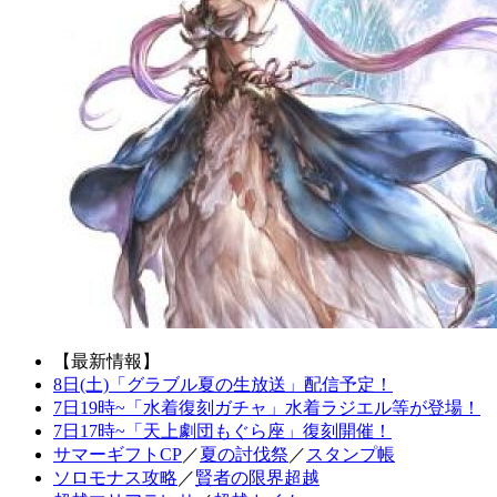
【最新情報】
8日(土)「グラブル夏の生放送」配信予定！
7日19時~「水着復刻ガチャ」水着ラジエル等が登場！
7日17時~「天上劇団もぐら座」復刻開催！
サマーギフトCP
／
夏の討伐祭
／
スタンプ帳
ソロモナス攻略
／
賢者の限界超越