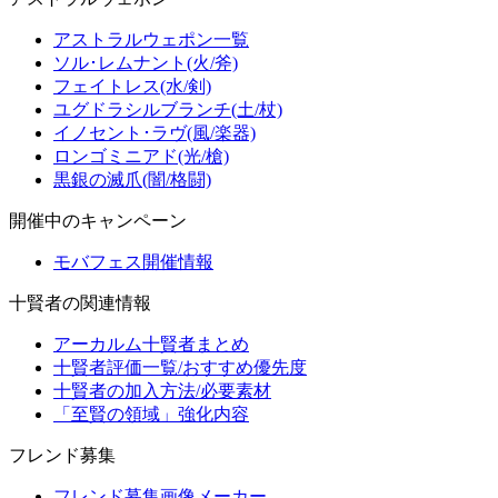
アストラルウェポン一覧
ソル･レムナント(火/斧)
フェイトレス(水/剣)
ユグドラシルブランチ(土/杖)
イノセント･ラヴ(風/楽器)
ロンゴミニアド(光/槍)
黒銀の滅爪(闇/格闘)
開催中のキャンペーン
モバフェス開催情報
十賢者の関連情報
アーカルム十賢者まとめ
十賢者評価一覧/おすすめ優先度
十賢者の加入方法/必要素材
「至賢の領域」強化内容
フレンド募集
フレンド募集画像メーカー