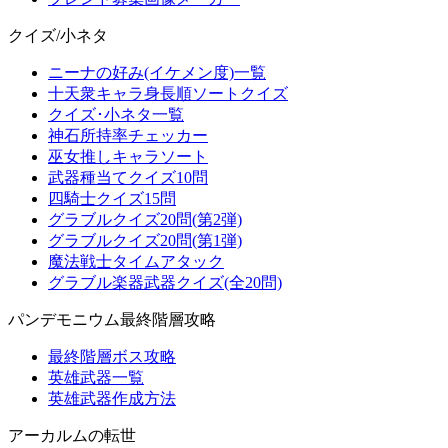
クイズ/小ネタ
ニーナの好み(イケメン度)一覧
十天衆キャラ身長順ソートクイズ
クイズ･小ネタ一覧
神石所持率チェッカー
巫女推しキャラソート
武器種当てクイズ10問
四騎士クイズ15問
グラブルクイズ20問(第2弾)
グラブルクイズ20問(第1弾)
魔法戦士タイムアタック
グラブル楽器武器クイズ(全20問)
パンデモニウム最終階層攻略
最終階層ボス攻略
英雄武器一覧
英雄武器作成方法
アーカルムの転世