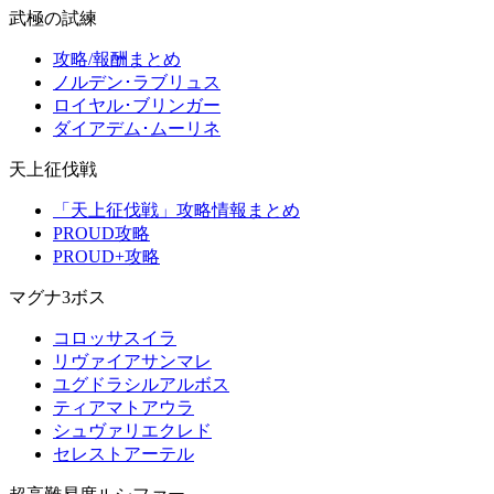
武極の試練
攻略/報酬まとめ
ノルデン･ラブリュス
ロイヤル･ブリンガー
ダイアデム･ムーリネ
天上征伐戦
「天上征伐戦」攻略情報まとめ
PROUD攻略
PROUD+攻略
マグナ3ボス
コロッサスイラ
リヴァイアサンマレ
ユグドラシルアルボス
ティアマトアウラ
シュヴァリエクレド
セレストアーテル