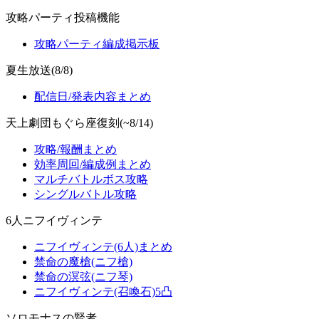
攻略パーティ投稿機能
攻略パーティ編成掲示板
夏生放送(8/8)
配信日/発表内容まとめ
天上劇団もぐら座復刻(~8/14)
攻略/報酬まとめ
効率周回/編成例まとめ
マルチバトルボス攻略
シングルバトル攻略
6人ニフイヴィンテ
ニフイヴィンテ(6人)まとめ
禁命の魔槍(ニフ槍)
禁命の溟弦(ニフ琴)
ニフイヴィンテ(召喚石)5凸
ソロモナスの賢者