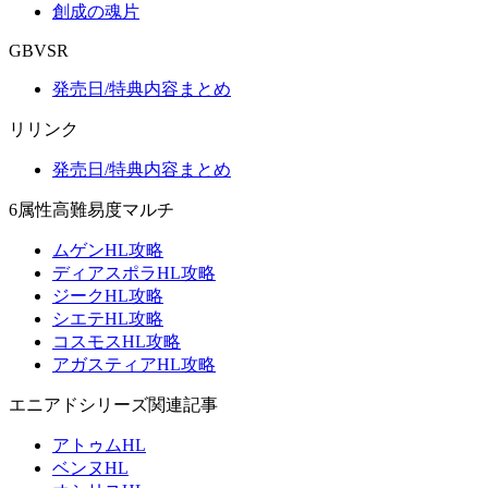
創成の魂片
GBVSR
発売日/特典内容まとめ
リリンク
発売日/特典内容まとめ
6属性高難易度マルチ
ムゲンHL攻略
ディアスポラHL攻略
ジークHL攻略
シエテHL攻略
コスモスHL攻略
アガスティアHL攻略
エニアドシリーズ関連記事
アトゥムHL
ベンヌHL