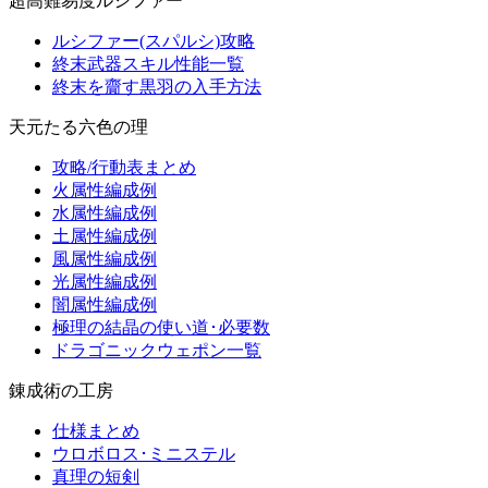
超高難易度ルシファー
ルシファー(スパルシ)攻略
終末武器スキル性能一覧
終末を齎す黒羽の入手方法
天元たる六色の理
攻略/行動表まとめ
火属性編成例
水属性編成例
土属性編成例
風属性編成例
光属性編成例
闇属性編成例
極理の結晶の使い道･必要数
ドラゴニックウェポン一覧
錬成術の工房
仕様まとめ
ウロボロス･ミニステル
真理の短剣