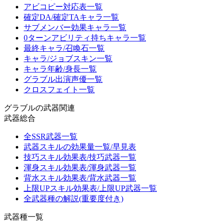
アビコピー対応表一覧
確定DA/確定TAキャラ一覧
サブメンバー効果キャラ一覧
0ターンアビリティ持ちキャラ一覧
最終キャラ/召喚石一覧
キャラ/ジョブスキン一覧
キャラ年齢/身長一覧
グラブル出演声優一覧
クロスフェイト一覧
グラブルの武器関連
武器総合
全SSR武器一覧
武器スキルの効果量一覧/早見表
技巧スキル効果表/技巧武器一覧
渾身スキル効果表/渾身武器一覧
背水スキル効果表/背水武器一覧
上限UPスキル効果表/上限UP武器一覧
全武器種の解説(重要度付き)
武器種一覧