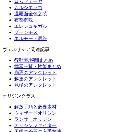
ロムフェーヤ
ムルシエラゴ
温羅面金色之装
布都御魂
エレシュキガル
ゾーシモス
エルモート最終
ヴェルサシア関連記事
行動表/報酬まとめ
武器一覧・性能まとめ
崩焉のアンクレット
越達のアンクレット
竟極のアンクレット
オリジンクラス
解放手順と必要素材
ウィザードオリジン
ランサーオリジン
オリジンファイター
天醒の蒼玉の入手方法