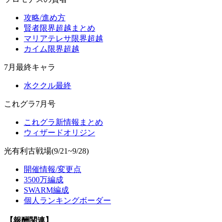
攻略/進め方
賢者限界超越まとめ
マリアテレサ限界超越
カイム限界超越
7月最終キャラ
水ククル最終
これグラ7月号
これグラ新情報まとめ
ウィザードオリジン
光有利古戦場(9/21~9/28)
開催情報/変更点
3500万編成
SWARM編成
個人ランキングボーダー
【報酬関連】