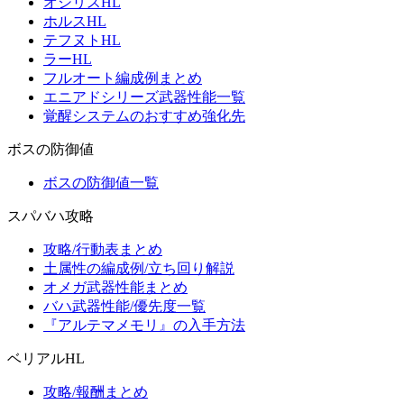
オシリスHL
ホルスHL
テフヌトHL
ラーHL
フルオート編成例まとめ
エニアドシリーズ武器性能一覧
覚醒システムのおすすめ強化先
ボスの防御値
ボスの防御値一覧
スパバハ攻略
攻略/行動表まとめ
土属性の編成例/立ち回り解説
オメガ武器性能まとめ
バハ武器性能/優先度一覧
『アルテマメモリ』の入手方法
ベリアルHL
攻略/報酬まとめ