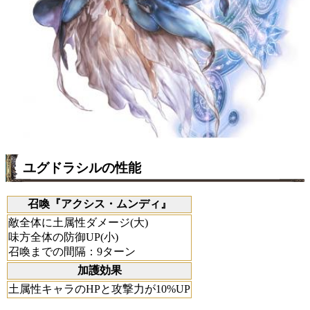
ユグドラシルの性能
召喚『アクシス・ムンディ』
敵全体に土属性ダメージ(大)
味方全体の防御UP(小)
召喚までの間隔：9ターン
加護効果
土属性キャラのHPと攻撃力が10%UP