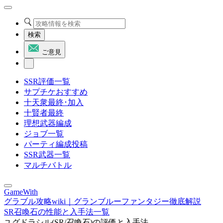
検索
ご意見
SSR評価一覧
サプチケおすすめ
十天衆最終･加入
十賢者最終
理想武器編成
ジョブ一覧
パーティ編成投稿
SSR武器一覧
マルチバトル
GameWith
グラブル攻略wiki｜グランブルーファンタジー徹底解説
SR召喚石の性能と入手法一覧
ユグドラシル(SR/召喚石)の評価と入手法