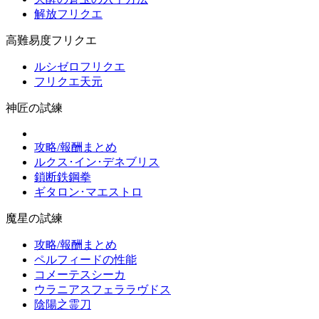
解放フリクエ
高難易度フリクエ
ルシゼロフリクエ
フリクエ天元
神匠の試練
攻略/報酬まとめ
ルクス･イン･デネブリス
鎖断鉄鋼拳
ギタロン･マエストロ
魔星の試練
攻略/報酬まとめ
ペルフィードの性能
コメーテスシーカ
ウラニアスフェララヴドス
陰陽之霊刀