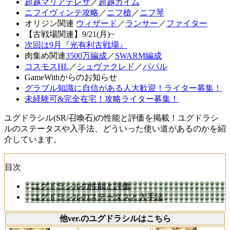
超越マリアテレサ
／
超越カイム
ニフイヴィンテ攻略
／
ニフ槍
／
ニフ琴
オリジン関連
ウィザード
／
ランサー
／
ファイター
【古戦場関連】9/21(月)~
次回は9月『光有利古戦場』
肉集め関連
3500万編成
／
SWARM編成
コスモスHL
／
シュヴァクレド
／
パパル
GameWithからのお知らせ
グラブル知識に自信がある人大歓迎！ライター募集！
未経験可&完全在宅！攻略ライター募集！
ユグドラシル(SR/召喚石)の性能と評価を掲載！ユグドラシ
ルのステータスや入手法、どういった使い道があるのかを紹
介しています。
目次
ユグドラシルの性能と評価
ユグドラシルのステータスと入手法
他ver.のユグドラシルはこちら