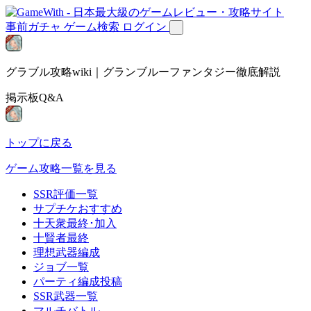
事前ガチャ
ゲーム検索
ログイン
グラブル攻略wiki｜グランブルーファンタジー徹底解説
掲示板Q&A
トップに戻る
ゲーム攻略一覧を見る
SSR評価一覧
サプチケおすすめ
十天衆最終･加入
十賢者最終
理想武器編成
ジョブ一覧
パーティ編成投稿
SSR武器一覧
マルチバトル