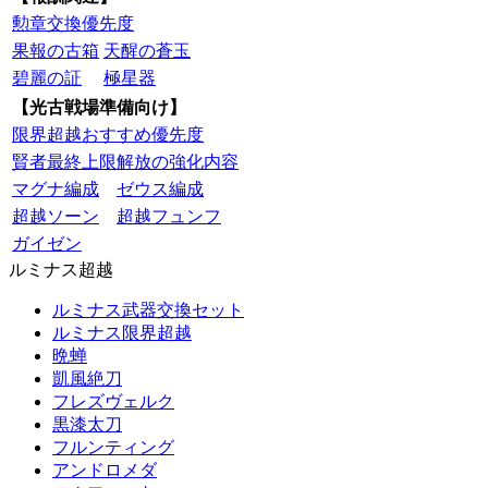
勲章交換優先度
果報の古箱
天醒の蒼玉
碧麗の証
極星器
【光古戦場準備向け】
限界超越おすすめ優先度
賢者最終上限解放の強化内容
マグナ編成
ゼウス編成
超越ソーン
超越フュンフ
ガイゼン
ルミナス超越
ルミナス武器交換セット
ルミナス限界超越
晩蝉
凱風絶刀
フレズヴェルク
黒漆太刀
フルンティング
アンドロメダ