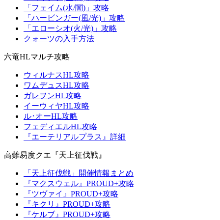
「フェイム(水/闇)」攻略
「ハービンガー(風/光)」攻略
「エローシオ(火/光)」攻略
クォーツの入手方法
六竜HLマルチ攻略
ウィルナスHL攻略
ワムデュスHL攻略
ガレヲンHL攻略
イーウィヤHL攻略
ル･オーHL攻略
フェディエルHL攻略
『エーテリアルプラス』詳細
高難易度クエ『天上征伐戦』
「天上征伐戦」開催情報まとめ
『マクスウェル』PROUD+攻略
『ツヴァイ』PROUD+攻略
『キクリ』PROUD+攻略
『ケルブ』PROUD+攻略