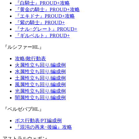
『白騎士』PROUD+攻略
『黄金の騎士』PROUD+攻略
『エキドナ』PROUD+攻略
『紫の騎士』PROUD+
『ナル･グレート』PROUD+
『ギルベルト』PROUD+
『ルシファーHL』
攻略/敵行動表
火属性立ち回り/編成例
水属性立ち回り/編成例
土属性立ち回り/編成例
風属性立ち回り/編成例
光属性立ち回り/編成例
闇属性立ち回り/編成例
『ベルゼバブHL』
ボス行動表/PT編成例
『混沌の再来･後編』攻略
アストラルウェポン