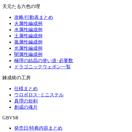
天元たる六色の理
攻略/行動表まとめ
火属性編成例
水属性編成例
土属性編成例
風属性編成例
光属性編成例
闇属性編成例
極理の結晶の使い道･必要数
ドラゴニックウェポン一覧
錬成術の工房
仕様まとめ
ウロボロス･ミニステル
真理の短剣
創成の魂片
GBVSR
発売日/特典内容まとめ