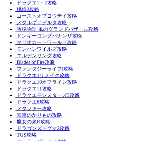
ドラクエ1・2攻略
桃鉄2攻略
ゴーストオブヨウテイ攻略
メタルギアデルタ攻略
牧場物語 風のグランドバザール攻略
ドンキーコングバナンザ攻略
マリオカートワールド攻略
モンハンワイルズ攻略
エルデンリング攻略
Blades of Fire攻略
ファンタジーライフi攻略
ドラクエ3リメイク攻略
ドラクエ10オフライン攻略
ドラクエ11攻略
ドラクエモンスターズ3攻略
ドラクエ6攻略
メタファー攻略
知恵のかりもの攻略
魔女の泉R攻略
ドラゴンズドグマ2攻略
TGS攻略