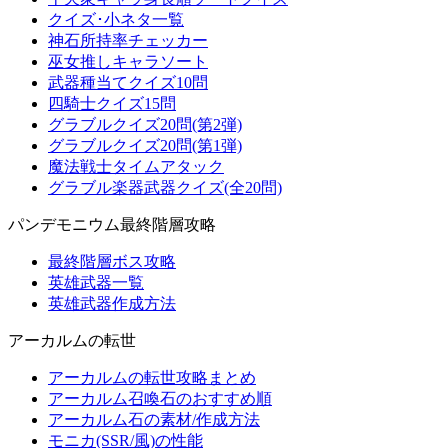
クイズ･小ネタ一覧
神石所持率チェッカー
巫女推しキャラソート
武器種当てクイズ10問
四騎士クイズ15問
グラブルクイズ20問(第2弾)
グラブルクイズ20問(第1弾)
魔法戦士タイムアタック
グラブル楽器武器クイズ(全20問)
パンデモニウム最終階層攻略
最終階層ボス攻略
英雄武器一覧
英雄武器作成方法
アーカルムの転世
アーカルムの転世攻略まとめ
アーカルム召喚石のおすすめ順
アーカルム石の素材/作成方法
モニカ(SSR/風)の性能