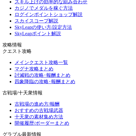
スキル上げの効率的な組み合わせ
カジノでメダルを稼ぐ方法
ログインポイントショップ解説
スカイスコープ解説
SkyLeapの使い方/設定方法
SkyLeapポイント解説
攻略情報
クエスト攻略
メインクエスト攻略一覧
マグナ攻略まとめ
討滅戦の攻略･報酬まとめ
四象降臨の攻略･報酬まとめ
古戦場/十天衆情報
古戦場の進め方/報酬
おすすめの古戦場武器
十天衆の素材集め方法
開催履歴/ボーダーまとめ
グラブル最新情報