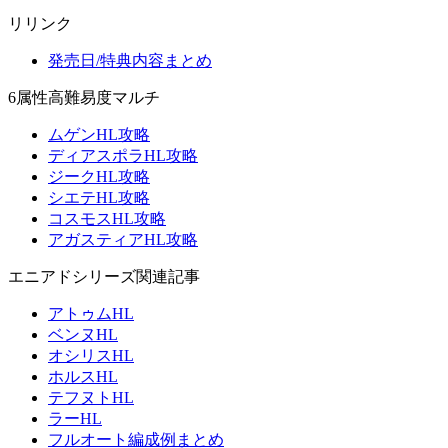
リリンク
発売日/特典内容まとめ
6属性高難易度マルチ
ムゲンHL攻略
ディアスポラHL攻略
ジークHL攻略
シエテHL攻略
コスモスHL攻略
アガスティアHL攻略
エニアドシリーズ関連記事
アトゥムHL
ベンヌHL
オシリスHL
ホルスHL
テフヌトHL
ラーHL
フルオート編成例まとめ