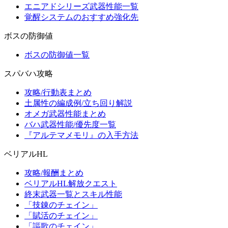
エニアドシリーズ武器性能一覧
覚醒システムのおすすめ強化先
ボスの防御値
ボスの防御値一覧
スパバハ攻略
攻略/行動表まとめ
土属性の編成例/立ち回り解説
オメガ武器性能まとめ
バハ武器性能/優先度一覧
『アルテマメモリ』の入手方法
ベリアルHL
攻略/報酬まとめ
ベリアルHL解放クエスト
終末武器一覧とスキル性能
「技錬のチェイン」
「賦活のチェイン」
「謳歌のチェイン」