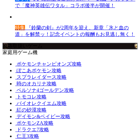
で「魔神英雄伝ワタル」コラボ後半が開催！
特集
『鈴蘭の剣』が2周年を迎え、新章「氷と血の
道」を解禁ッ！記念イベントの報酬もお見逃し無く！
攻略取扱いゲーム
家庭用ゲーム機
ポケモンチャンピオンズ攻略
ぽこあポケモン攻略
スプラレイダース攻略
時のオカリナ攻略
ペルソナ4ゴールデン攻略
トモコレ攻略
バイオレクイエム攻略
紅の砂漠攻略
デイモン&ベイビー攻略
ポケモンZA攻略
ドラクエ7攻略
仁王3攻略