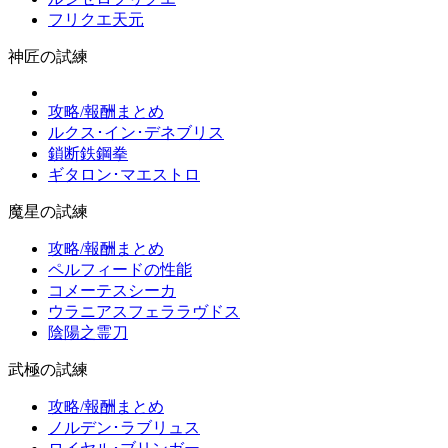
フリクエ天元
神匠の試練
攻略/報酬まとめ
ルクス･イン･デネブリス
鎖断鉄鋼拳
ギタロン･マエストロ
魔星の試練
攻略/報酬まとめ
ペルフィードの性能
コメーテスシーカ
ウラニアスフェララヴドス
陰陽之霊刀
武極の試練
攻略/報酬まとめ
ノルデン･ラブリュス