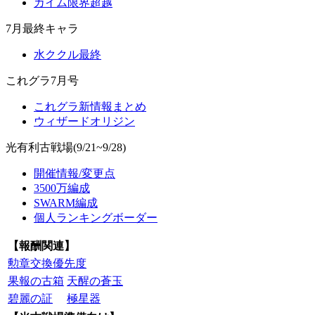
カイム限界超越
7月最終キャラ
水ククル最終
これグラ7月号
これグラ新情報まとめ
ウィザードオリジン
光有利古戦場(9/21~9/28)
開催情報/変更点
3500万編成
SWARM編成
個人ランキングボーダー
【報酬関連】
勲章交換優先度
果報の古箱
天醒の蒼玉
碧麗の証
極星器