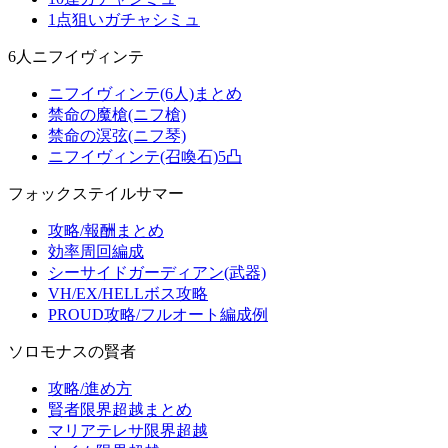
1点狙いガチャシミュ
6人ニフイヴィンテ
ニフイヴィンテ(6人)まとめ
禁命の魔槍(ニフ槍)
禁命の溟弦(ニフ琴)
ニフイヴィンテ(召喚石)5凸
フォックステイルサマー
攻略/報酬まとめ
効率周回編成
シーサイドガーディアン(武器)
VH/EX/HELLボス攻略
PROUD攻略/フルオート編成例
ソロモナスの賢者
攻略/進め方
賢者限界超越まとめ
マリアテレサ限界超越