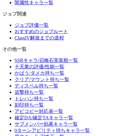
闇属性キャラ一覧
ジョブ関連
ジョブ評価一覧
おすすめのジョブルート
ClassIV解放までの道程
その他一覧
SSRキャラ/召喚石実装順一覧
十天衆の評価/性能一覧
かばう/ダメカ持ち一覧
クリア/マウント持ち一覧
ディスペル持ち一覧
追撃持ち一覧
トレハン持ち一覧
刻印持ち一覧
アビコピー対応表一覧
確定DA/確定TAキャラ一覧
サブメンバー効果キャラ一覧
0ターンアビリティ持ちキャラ一覧