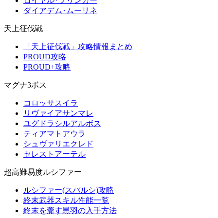
ロイヤル･ブリンガー
ダイアデム･ムーリネ
天上征伐戦
「天上征伐戦」攻略情報まとめ
PROUD攻略
PROUD+攻略
マグナ3ボス
コロッサスイラ
リヴァイアサンマレ
ユグドラシルアルボス
ティアマトアウラ
シュヴァリエクレド
セレストアーテル
超高難易度ルシファー
ルシファー(スパルシ)攻略
終末武器スキル性能一覧
終末を齎す黒羽の入手方法