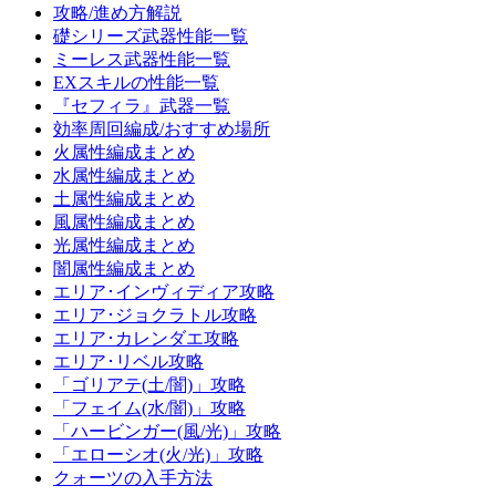
攻略/進め方解説
礎シリーズ武器性能一覧
ミーレス武器性能一覧
EXスキルの性能一覧
『セフィラ』武器一覧
効率周回編成/おすすめ場所
火属性編成まとめ
水属性編成まとめ
土属性編成まとめ
風属性編成まとめ
光属性編成まとめ
闇属性編成まとめ
エリア･インヴィディア攻略
エリア･ジョクラトル攻略
エリア･カレンダエ攻略
エリア･リベル攻略
「ゴリアテ(土/闇)」攻略
「フェイム(水/闇)」攻略
「ハービンガー(風/光)」攻略
「エローシオ(火/光)」攻略
クォーツの入手方法