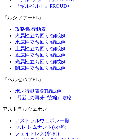
『ギルベルト』PROUD+
『ルシファーHL』
攻略/敵行動表
火属性立ち回り/編成例
水属性立ち回り/編成例
土属性立ち回り/編成例
風属性立ち回り/編成例
光属性立ち回り/編成例
闇属性立ち回り/編成例
『ベルゼバブHL』
ボス行動表/PT編成例
『混沌の再来･後編』攻略
アストラルウェポン
アストラルウェポン一覧
ソル･レムナント(火/斧)
フェイトレス(水/剣)