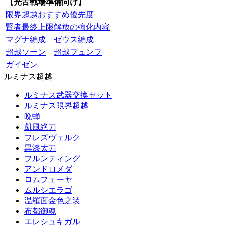
【光古戦場準備向け】
限界超越おすすめ優先度
賢者最終上限解放の強化内容
マグナ編成
ゼウス編成
超越ソーン
超越フュンフ
ガイゼン
ルミナス超越
ルミナス武器交換セット
ルミナス限界超越
晩蝉
凱風絶刀
フレズヴェルク
黒漆太刀
フルンティング
アンドロメダ
ロムフェーヤ
ムルシエラゴ
温羅面金色之装
布都御魂
エレシュキガル