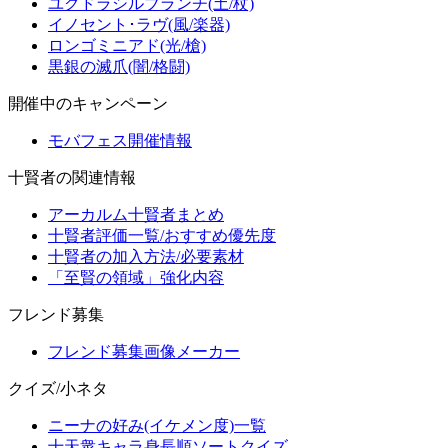
ユグドラシルブランチ(土/杖)
イノセント･ラヴ(風/楽器)
ロンゴミニアド(光/槍)
黒銀の滅爪(闇/格闘)
開催中のキャンペーン
モバフェス開催情報
十賢者の関連情報
アーカルム十賢者まとめ
十賢者評価一覧/おすすめ優先度
十賢者の加入方法/必要素材
「至賢の領域」強化内容
フレンド募集
フレンド募集画像メーカー
クイズ/小ネタ
ニーナの好み(イケメン度)一覧
十天衆キャラ身長順ソートクイズ