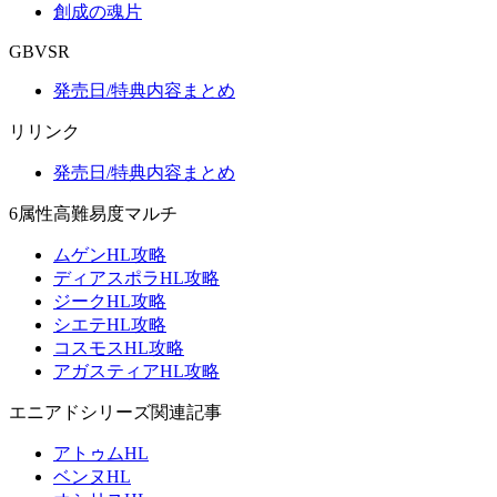
創成の魂片
GBVSR
発売日/特典内容まとめ
リリンク
発売日/特典内容まとめ
6属性高難易度マルチ
ムゲンHL攻略
ディアスポラHL攻略
ジークHL攻略
シエテHL攻略
コスモスHL攻略
アガスティアHL攻略
エニアドシリーズ関連記事
アトゥムHL
ベンヌHL