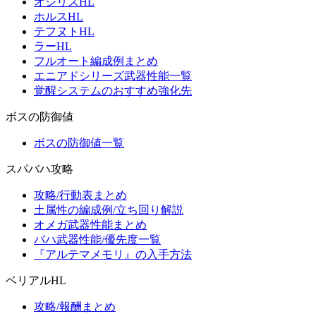
オシリスHL
ホルスHL
テフヌトHL
ラーHL
フルオート編成例まとめ
エニアドシリーズ武器性能一覧
覚醒システムのおすすめ強化先
ボスの防御値
ボスの防御値一覧
スパバハ攻略
攻略/行動表まとめ
土属性の編成例/立ち回り解説
オメガ武器性能まとめ
バハ武器性能/優先度一覧
『アルテマメモリ』の入手方法
ベリアルHL
攻略/報酬まとめ