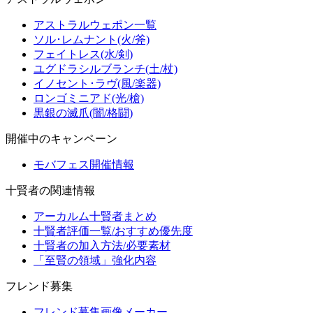
アストラルウェポン一覧
ソル･レムナント(火/斧)
フェイトレス(水/剣)
ユグドラシルブランチ(土/杖)
イノセント･ラヴ(風/楽器)
ロンゴミニアド(光/槍)
黒銀の滅爪(闇/格闘)
開催中のキャンペーン
モバフェス開催情報
十賢者の関連情報
アーカルム十賢者まとめ
十賢者評価一覧/おすすめ優先度
十賢者の加入方法/必要素材
「至賢の領域」強化内容
フレンド募集
フレンド募集画像メーカー