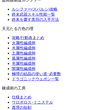
超高難易度ルシファー
ルシファー(スパルシ)攻略
終末武器スキル性能一覧
終末を齎す黒羽の入手方法
天元たる六色の理
攻略/行動表まとめ
火属性編成例
水属性編成例
土属性編成例
風属性編成例
光属性編成例
闇属性編成例
極理の結晶の使い道･必要数
ドラゴニックウェポン一覧
錬成術の工房
仕様まとめ
ウロボロス･ミニステル
真理の短剣