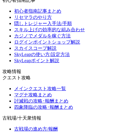
初心者指南記事
初心者指南記事まとめ
リセマラのやり方
隠しトレジャー入手法/手順
スキル上げの効率的な組み合わせ
カジノでメダルを稼ぐ方法
ログインポイントショップ解説
スカイスコープ解説
SkyLeapの使い方/設定方法
SkyLeapポイント解説
攻略情報
クエスト攻略
メインクエスト攻略一覧
マグナ攻略まとめ
討滅戦の攻略･報酬まとめ
四象降臨の攻略･報酬まとめ
古戦場/十天衆情報
古戦場の進め方/報酬