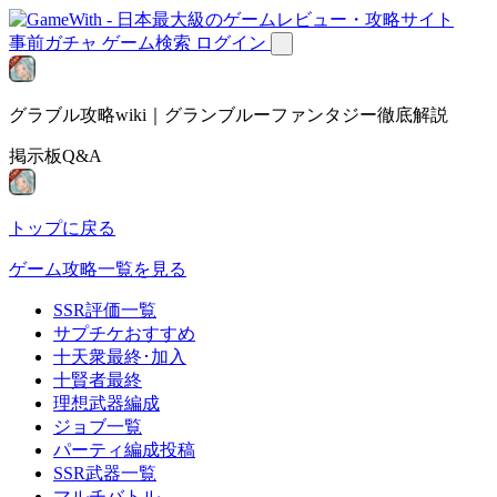
事前ガチャ
ゲーム検索
ログイン
グラブル攻略wiki｜グランブルーファンタジー徹底解説
掲示板Q&A
トップに戻る
ゲーム攻略一覧を見る
SSR評価一覧
サプチケおすすめ
十天衆最終･加入
十賢者最終
理想武器編成
ジョブ一覧
パーティ編成投稿
SSR武器一覧
マルチバトル