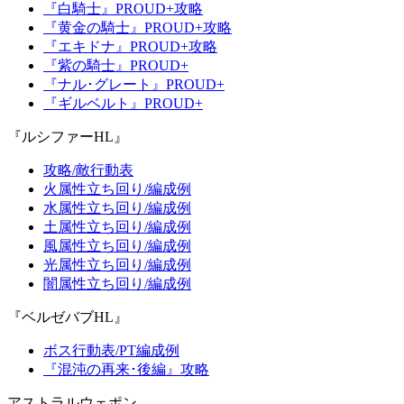
『白騎士』PROUD+攻略
『黄金の騎士』PROUD+攻略
『エキドナ』PROUD+攻略
『紫の騎士』PROUD+
『ナル･グレート』PROUD+
『ギルベルト』PROUD+
『ルシファーHL』
攻略/敵行動表
火属性立ち回り/編成例
水属性立ち回り/編成例
土属性立ち回り/編成例
風属性立ち回り/編成例
光属性立ち回り/編成例
闇属性立ち回り/編成例
『ベルゼバブHL』
ボス行動表/PT編成例
『混沌の再来･後編』攻略
アストラルウェポン