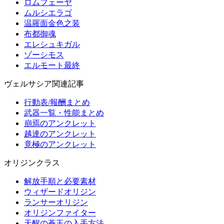
ロムフェーヤ
ムルシエラゴ
温羅面金色之装
布都御魂
エレシュキガル
ゾーシモス
エルモート最終
ヴェルサシア関連記事
行動表/報酬まとめ
武器一覧・性能まとめ
崩焉のアンクレット
越達のアンクレット
竟極のアンクレット
オリジンクラス
解放手順と必要素材
ウィザードオリジン
ランサーオリジン
オリジンファイター
天醒の蒼玉の入手方法