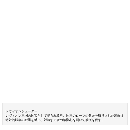
レヴィオンシューター
レヴィオン王国の国宝として祀られる弓。国王のローブの意匠を取り入れた装飾は
絶対的勝者の威風を纏い、対峙する者の敵愾心を削いで服従を促す。