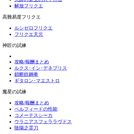
解放フリクエ
高難易度フリクエ
ルシゼロフリクエ
フリクエ天元
神匠の試練
攻略/報酬まとめ
ルクス･イン･デネブリス
鎖断鉄鋼拳
ギタロン･マエストロ
魔星の試練
攻略/報酬まとめ
ペルフィードの性能
コメーテスシーカ
ウラニアスフェララヴドス
陰陽之霊刀