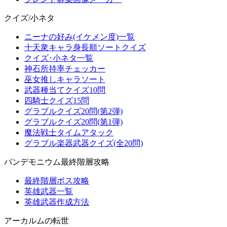
クイズ/小ネタ
ニーナの好み(イケメン度)一覧
十天衆キャラ身長順ソートクイズ
クイズ･小ネタ一覧
神石所持率チェッカー
巫女推しキャラソート
武器種当てクイズ10問
四騎士クイズ15問
グラブルクイズ20問(第2弾)
グラブルクイズ20問(第1弾)
魔法戦士タイムアタック
グラブル楽器武器クイズ(全20問)
パンデモニウム最終階層攻略
最終階層ボス攻略
英雄武器一覧
英雄武器作成方法
アーカルムの転世