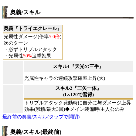
奥義/スキル
奥義『トライエクレール』
光属性ダメージ(倍率
5.0倍
)
次のターン
・必ずトリプルアタック
・光属性
50%
追撃効果
スキル1『天光の三手』
光属性キャラの連続攻撃確率上昇(大)
スキル2『三矢一体』
(Lv120で習得)
トリプルアタック発動時に自分に与ダメージ上昇
効果(累積/最大3回)◆メイン装備時/主人公のみ
最終前の奥義/スキル(タップで開閉)
奥義/スキル(最終前)