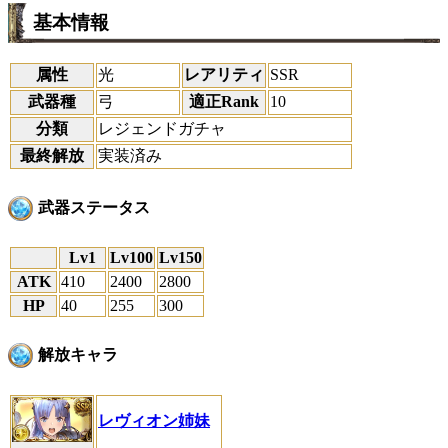
基本情報
属性
光
レアリティ
SSR
武器種
弓
適正Rank
10
分類
レジェンドガチャ
最終解放
実装済み
武器ステータス
Lv1
Lv100
Lv150
ATK
410
2400
2800
HP
40
255
300
解放キャラ
レヴィオン姉妹