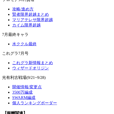
攻略/進め方
賢者限界超越まとめ
マリアテレサ限界超越
カイム限界超越
7月最終キャラ
水ククル最終
これグラ7月号
これグラ新情報まとめ
ウィザードオリジン
光有利古戦場(9/21~9/28)
開催情報/変更点
3500万編成
SWARM編成
個人ランキングボーダー
【報酬関連】