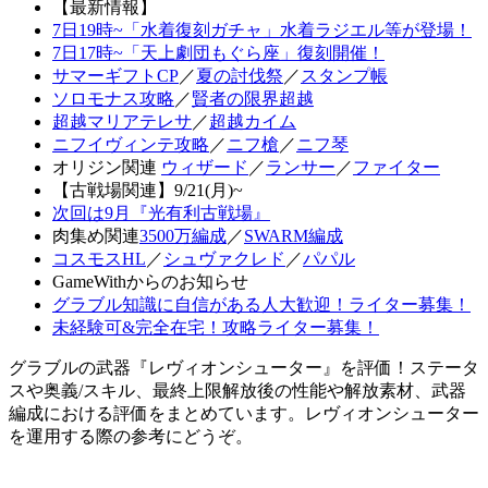
【最新情報】
7日19時~「水着復刻ガチャ」水着ラジエル等が登場！
7日17時~「天上劇団もぐら座」復刻開催！
サマーギフトCP
／
夏の討伐祭
／
スタンプ帳
ソロモナス攻略
／
賢者の限界超越
超越マリアテレサ
／
超越カイム
ニフイヴィンテ攻略
／
ニフ槍
／
ニフ琴
オリジン関連
ウィザード
／
ランサー
／
ファイター
【古戦場関連】9/21(月)~
次回は9月『光有利古戦場』
肉集め関連
3500万編成
／
SWARM編成
コスモスHL
／
シュヴァクレド
／
パパル
GameWithからのお知らせ
グラブル知識に自信がある人大歓迎！ライター募集！
未経験可&完全在宅！攻略ライター募集！
グラブルの武器『レヴィオンシューター』を評価！ステータ
スや奥義/スキル、最終上限解放後の性能や解放素材、武器
編成における評価をまとめています。レヴィオンシューター
を運用する際の参考にどうぞ。