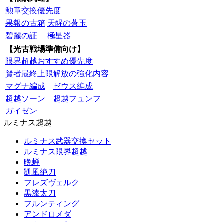
勲章交換優先度
果報の古箱
天醒の蒼玉
碧麗の証
極星器
【光古戦場準備向け】
限界超越おすすめ優先度
賢者最終上限解放の強化内容
マグナ編成
ゼウス編成
超越ソーン
超越フュンフ
ガイゼン
ルミナス超越
ルミナス武器交換セット
ルミナス限界超越
晩蝉
凱風絶刀
フレズヴェルク
黒漆太刀
フルンティング
アンドロメダ