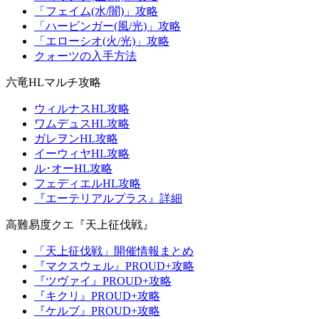
「フェイム(水/闇)」攻略
「ハービンガー(風/光)」攻略
「エローシオ(火/光)」攻略
クォーツの入手方法
六竜HLマルチ攻略
ウィルナスHL攻略
ワムデュスHL攻略
ガレヲンHL攻略
イーウィヤHL攻略
ル･オーHL攻略
フェディエルHL攻略
『エーテリアルプラス』詳細
高難易度クエ『天上征伐戦』
「天上征伐戦」開催情報まとめ
『マクスウェル』PROUD+攻略
『ツヴァイ』PROUD+攻略
『キクリ』PROUD+攻略
『ケルブ』PROUD+攻略