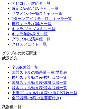
アビコピー対応表一覧
確定DA/確定TAキャラ一覧
サブメンバー効果キャラ一覧
0ターンアビリティ持ちキャラ一覧
最終キャラ/召喚石一覧
キャラ/ジョブスキン一覧
キャラ年齢/身長一覧
グラブル出演声優一覧
クロスフェイト一覧
グラブルの武器関連
武器総合
全SSR武器一覧
武器スキルの効果量一覧/早見表
技巧スキル効果表/技巧武器一覧
渾身スキル効果表/渾身武器一覧
背水スキル効果表/背水武器一覧
上限UPスキル効果表/上限UP武器一覧
全武器種の解説(重要度付き)
武器種一覧