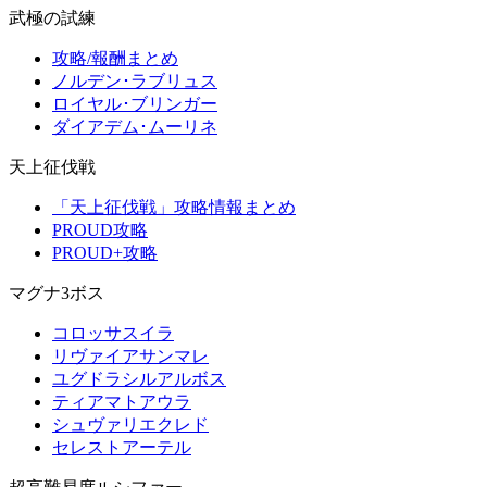
武極の試練
攻略/報酬まとめ
ノルデン･ラブリュス
ロイヤル･ブリンガー
ダイアデム･ムーリネ
天上征伐戦
「天上征伐戦」攻略情報まとめ
PROUD攻略
PROUD+攻略
マグナ3ボス
コロッサスイラ
リヴァイアサンマレ
ユグドラシルアルボス
ティアマトアウラ
シュヴァリエクレド
セレストアーテル