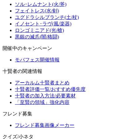
ソル･レムナント(火/斧)
フェイトレス(水/剣)
ユグドラシルブランチ(土/杖)
イノセント･ラヴ(風/楽器)
ロンゴミニアド(光/槍)
黒銀の滅爪(闇/格闘)
開催中のキャンペーン
モバフェス開催情報
十賢者の関連情報
アーカルム十賢者まとめ
十賢者評価一覧/おすすめ優先度
十賢者の加入方法/必要素材
「至賢の領域」強化内容
フレンド募集
フレンド募集画像メーカー
クイズ/小ネタ