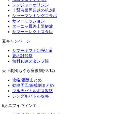
レンジャーオリジン
十賢者限界超越の第2弾
シャーマンキングコラボ
サマーミッション
ターニャ最終上限解放
サマーセレクトスタレ
夏キャンペーン
サマーギフトCP第1弾
夏の討伐祭
無料10連スタンプ帳
天上劇団もぐら座復刻(~8/14)
攻略/報酬まとめ
効率周回/編成例まとめ
マルチバトルボス攻略
シングルバトル攻略
6人ニフイヴィンテ