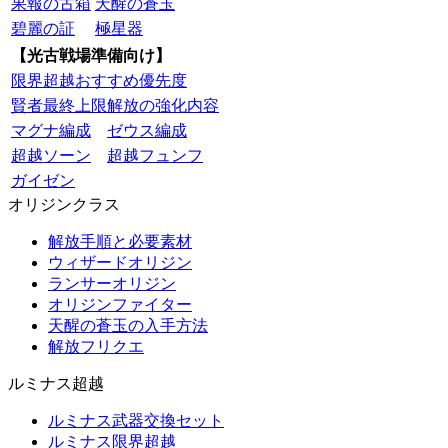
果報の古箱
天醒の蒼玉
碧麗の証
極星器
【光古戦場準備向け】
限界超越おすすめ優先度
賢者最終上限解放の強化内容
マグナ編成
ゼウス編成
超越ソーン
超越フュンフ
ガイゼン
オリジンクラス
解放手順と必要素材
ウィザードオリジン
ランサーオリジン
オリジンファイター
天醒の蒼玉の入手方法
解放フリクエ
ルミナス超越
ルミナス武器交換セット
ルミナス限界超越