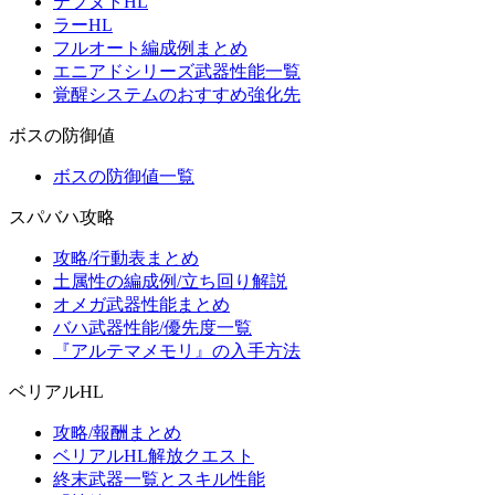
テフヌトHL
ラーHL
フルオート編成例まとめ
エニアドシリーズ武器性能一覧
覚醒システムのおすすめ強化先
ボスの防御値
ボスの防御値一覧
スパバハ攻略
攻略/行動表まとめ
土属性の編成例/立ち回り解説
オメガ武器性能まとめ
バハ武器性能/優先度一覧
『アルテマメモリ』の入手方法
ベリアルHL
攻略/報酬まとめ
ベリアルHL解放クエスト
終末武器一覧とスキル性能