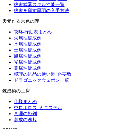
終末武器スキル性能一覧
終末を齎す黒羽の入手方法
天元たる六色の理
攻略/行動表まとめ
火属性編成例
水属性編成例
土属性編成例
風属性編成例
光属性編成例
闇属性編成例
極理の結晶の使い道･必要数
ドラゴニックウェポン一覧
錬成術の工房
仕様まとめ
ウロボロス･ミニステル
真理の短剣
創成の魂片