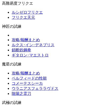
高難易度フリクエ
ルシゼロフリクエ
フリクエ天元
神匠の試練
攻略/報酬まとめ
ルクス･イン･デネブリス
鎖断鉄鋼拳
ギタロン･マエストロ
魔星の試練
攻略/報酬まとめ
ペルフィードの性能
コメーテスシーカ
ウラニアスフェララヴドス
陰陽之霊刀
武極の試練