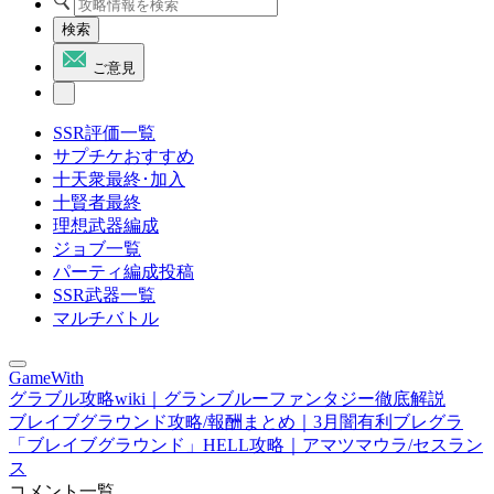
検索
ご意見
SSR評価一覧
サプチケおすすめ
十天衆最終･加入
十賢者最終
理想武器編成
ジョブ一覧
パーティ編成投稿
SSR武器一覧
マルチバトル
GameWith
グラブル攻略wiki｜グランブルーファンタジー徹底解説
ブレイブグラウンド攻略/報酬まとめ｜3月闇有利ブレグラ
「ブレイブグラウンド」HELL攻略｜アマツマウラ/セスラン
ス
コメント一覧