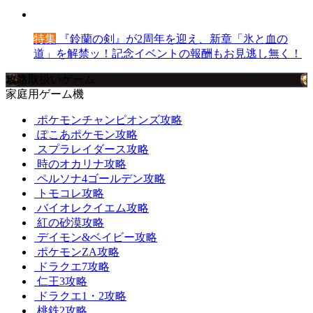
特集
『鈴蘭の剣』が2周年を迎え、新章「氷と血の
道」を解禁ッ！記念イベントの報酬もお見逃し無く！
攻略取扱いゲーム
家庭用ゲーム機
ポケモンチャンピオンズ攻略
ぽこあポケモン攻略
スプラレイダース攻略
時のオカリナ攻略
ペルソナ4ゴールデン攻略
トモコレ攻略
バイオレクイエム攻略
紅の砂漠攻略
デイモン&ベイビー攻略
ポケモンZA攻略
ドラクエ7攻略
仁王3攻略
ドラクエ1・2攻略
桃鉄2攻略