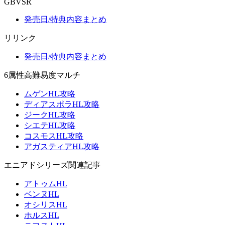
GBVSR
発売日/特典内容まとめ
リリンク
発売日/特典内容まとめ
6属性高難易度マルチ
ムゲンHL攻略
ディアスポラHL攻略
ジークHL攻略
シエテHL攻略
コスモスHL攻略
アガスティアHL攻略
エニアドシリーズ関連記事
アトゥムHL
ベンヌHL
オシリスHL
ホルスHL