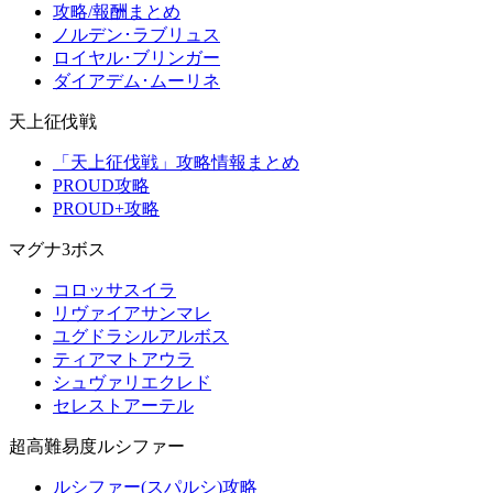
攻略/報酬まとめ
ノルデン･ラブリュス
ロイヤル･ブリンガー
ダイアデム･ムーリネ
天上征伐戦
「天上征伐戦」攻略情報まとめ
PROUD攻略
PROUD+攻略
マグナ3ボス
コロッサスイラ
リヴァイアサンマレ
ユグドラシルアルボス
ティアマトアウラ
シュヴァリエクレド
セレストアーテル
超高難易度ルシファー
ルシファー(スパルシ)攻略