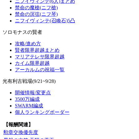
ニフイヴィンテ(6人)まとめ
禁命の魔槍(ニフ槍)
禁命の溟弦(ニフ琴)
ニフイヴィンテ(召喚石)5凸
ソロモナスの賢者
攻略/進め方
賢者限界超越まとめ
マリアテレサ限界超越
カイム限界超越
アーカルムの祝福一覧
光有利古戦場(9/21~9/28)
開催情報/変更点
3500万編成
SWARM編成
個人ランキングボーダー
【報酬関連】
勲章交換優先度