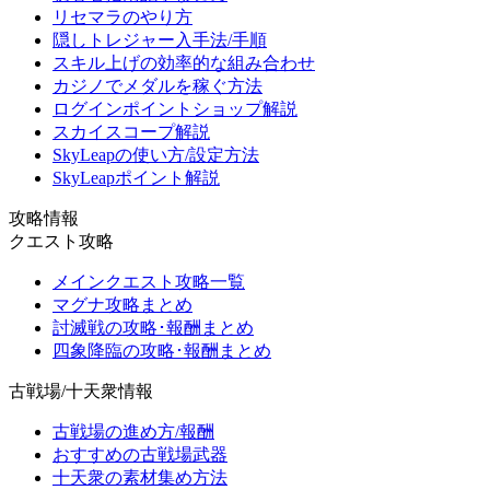
リセマラのやり方
隠しトレジャー入手法/手順
スキル上げの効率的な組み合わせ
カジノでメダルを稼ぐ方法
ログインポイントショップ解説
スカイスコープ解説
SkyLeapの使い方/設定方法
SkyLeapポイント解説
攻略情報
クエスト攻略
メインクエスト攻略一覧
マグナ攻略まとめ
討滅戦の攻略･報酬まとめ
四象降臨の攻略･報酬まとめ
古戦場/十天衆情報
古戦場の進め方/報酬
おすすめの古戦場武器
十天衆の素材集め方法