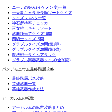
ニーナの好み(イケメン度)一覧
十天衆キャラ身長順ソートクイズ
クイズ･小ネタ一覧
神石所持率チェッカー
巫女推しキャラソート
武器種当てクイズ10問
四騎士クイズ15問
グラブルクイズ20問(第2弾)
グラブルクイズ20問(第1弾)
魔法戦士タイムアタック
グラブル楽器武器クイズ(全20問)
パンデモニウム最終階層攻略
最終階層ボス攻略
英雄武器一覧
英雄武器作成方法
アーカルムの転世
アーカルムの転世攻略まとめ