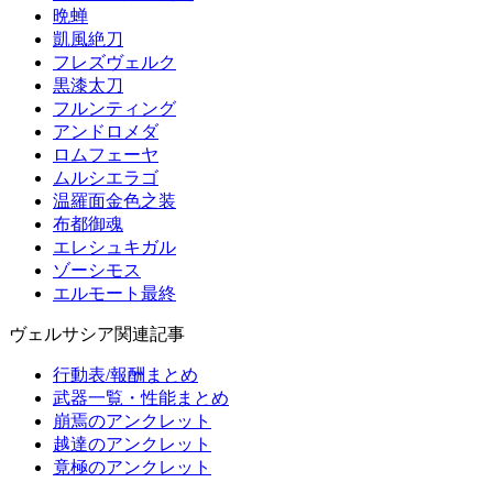
晩蝉
凱風絶刀
フレズヴェルク
黒漆太刀
フルンティング
アンドロメダ
ロムフェーヤ
ムルシエラゴ
温羅面金色之装
布都御魂
エレシュキガル
ゾーシモス
エルモート最終
ヴェルサシア関連記事
行動表/報酬まとめ
武器一覧・性能まとめ
崩焉のアンクレット
越達のアンクレット
竟極のアンクレット