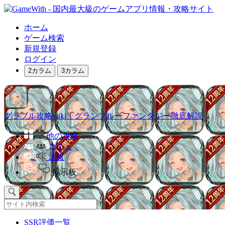
ホーム
ゲーム検索
新規登録
ログイン
2カラム
3カラム
グラブル攻略wiki｜グランブルーファンタジー徹底解説
他の攻略
コミュ
速報
掲示板
SSR評価一覧