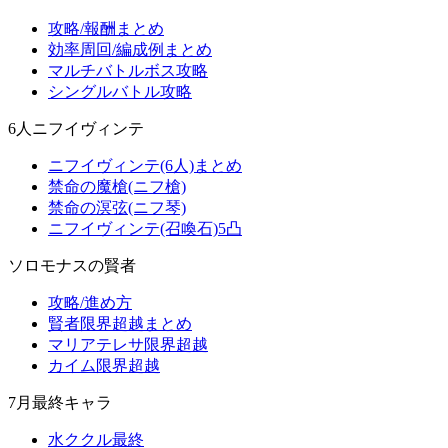
攻略/報酬まとめ
効率周回/編成例まとめ
マルチバトルボス攻略
シングルバトル攻略
6人ニフイヴィンテ
ニフイヴィンテ(6人)まとめ
禁命の魔槍(ニフ槍)
禁命の溟弦(ニフ琴)
ニフイヴィンテ(召喚石)5凸
ソロモナスの賢者
攻略/進め方
賢者限界超越まとめ
マリアテレサ限界超越
カイム限界超越
7月最終キャラ
水ククル最終