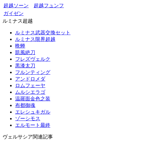
超越ソーン
超越フュンフ
ガイゼン
ルミナス超越
ルミナス武器交換セット
ルミナス限界超越
晩蝉
凱風絶刀
フレズヴェルク
黒漆太刀
フルンティング
アンドロメダ
ロムフェーヤ
ムルシエラゴ
温羅面金色之装
布都御魂
エレシュキガル
ゾーシモス
エルモート最終
ヴェルサシア関連記事