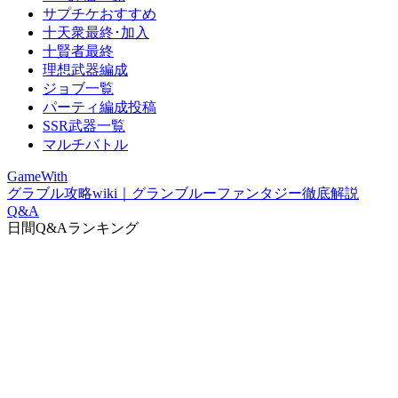
サプチケおすすめ
十天衆最終･加入
十賢者最終
理想武器編成
ジョブ一覧
パーティ編成投稿
SSR武器一覧
マルチバトル
GameWith
グラブル攻略wiki｜グランブルーファンタジー徹底解説
Q&A
日間Q&Aランキング