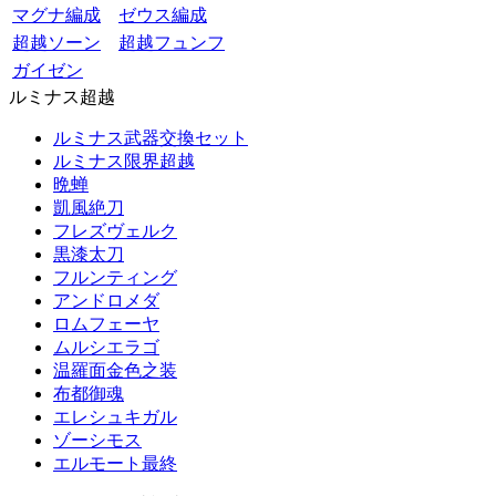
マグナ編成
ゼウス編成
超越ソーン
超越フュンフ
ガイゼン
ルミナス超越
ルミナス武器交換セット
ルミナス限界超越
晩蝉
凱風絶刀
フレズヴェルク
黒漆太刀
フルンティング
アンドロメダ
ロムフェーヤ
ムルシエラゴ
温羅面金色之装
布都御魂
エレシュキガル
ゾーシモス
エルモート最終