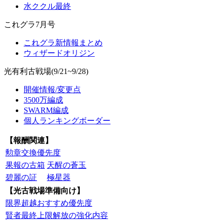
水ククル最終
これグラ7月号
これグラ新情報まとめ
ウィザードオリジン
光有利古戦場(9/21~9/28)
開催情報/変更点
3500万編成
SWARM編成
個人ランキングボーダー
【報酬関連】
勲章交換優先度
果報の古箱
天醒の蒼玉
碧麗の証
極星器
【光古戦場準備向け】
限界超越おすすめ優先度
賢者最終上限解放の強化内容