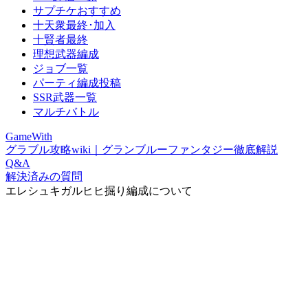
サプチケおすすめ
十天衆最終･加入
十賢者最終
理想武器編成
ジョブ一覧
パーティ編成投稿
SSR武器一覧
マルチバトル
GameWith
グラブル攻略wiki｜グランブルーファンタジー徹底解説
Q&A
解決済みの質問
エレシュキガルヒヒ掘り編成について