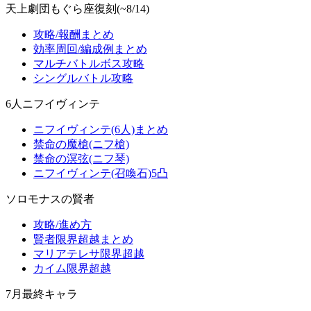
天上劇団もぐら座復刻(~8/14)
攻略/報酬まとめ
効率周回/編成例まとめ
マルチバトルボス攻略
シングルバトル攻略
6人ニフイヴィンテ
ニフイヴィンテ(6人)まとめ
禁命の魔槍(ニフ槍)
禁命の溟弦(ニフ琴)
ニフイヴィンテ(召喚石)5凸
ソロモナスの賢者
攻略/進め方
賢者限界超越まとめ
マリアテレサ限界超越
カイム限界超越
7月最終キャラ