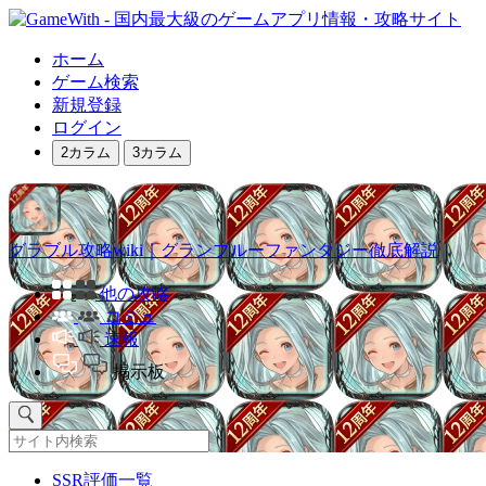
ホーム
ゲーム検索
新規登録
ログイン
2カラム
3カラム
グラブル攻略wiki｜グランブルーファンタジー徹底解説
他の攻略
コミュ
速報
掲示板
SSR評価一覧