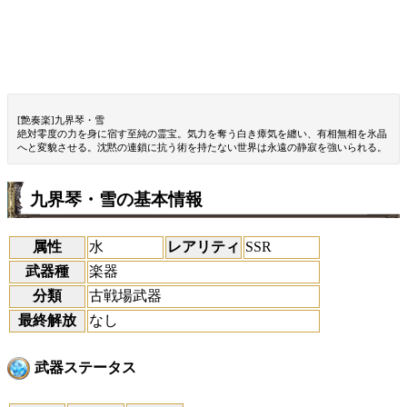
[艶奏楽]九界琴・雪
絶対零度の力を身に宿す至純の霊宝。気力を奪う白き瘴気を纏い、有相無相を氷晶
へと変貌させる。沈黙の連鎖に抗う術を持たない世界は永遠の静寂を強いられる。
九界琴・雪の基本情報
属性
水
レアリティ
SSR
武器種
楽器
分類
古戦場武器
最終解放
なし
武器ステータス