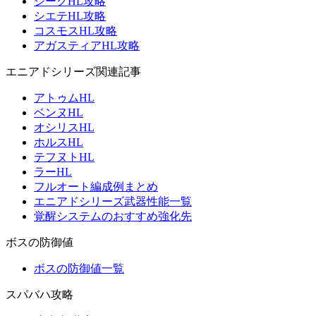
ジークHL攻略
シエテHL攻略
コスモスHL攻略
アガスティアHL攻略
エニアドシリーズ関連記事
アトゥムHL
ベンヌHL
オシリスHL
ホルスHL
テフヌトHL
ラーHL
フルオート編成例まとめ
エニアドシリーズ武器性能一覧
覚醒システムのおすすめ強化先
ボスの防御値
ボスの防御値一覧
スパバハ攻略