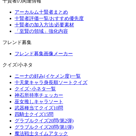
十賢者の関連情報
アーカルム十賢者まとめ
十賢者評価一覧/おすすめ優先度
十賢者の加入方法/必要素材
「至賢の領域」強化内容
フレンド募集
フレンド募集画像メーカー
クイズ/小ネタ
ニーナの好み(イケメン度)一覧
十天衆キャラ身長順ソートクイズ
クイズ･小ネタ一覧
神石所持率チェッカー
巫女推しキャラソート
武器種当てクイズ10問
四騎士クイズ15問
グラブルクイズ20問(第2弾)
グラブルクイズ20問(第1弾)
魔法戦士タイムアタック