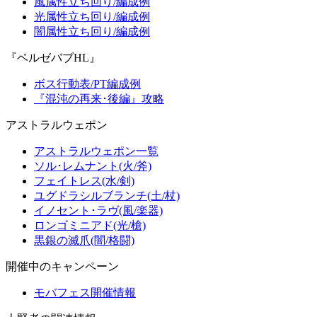
風属性立ち回り/編成例
光属性立ち回り/編成例
闇属性立ち回り/編成例
『ベルゼバブHL』
ボス行動表/PT編成例
『混沌の再来･後編』攻略
アストラルウェポン
アストラルウェポン一覧
ソル･レムナント(火/斧)
フェイトレス(水/剣)
ユグドラシルブランチ(土/杖)
イノセント･ラヴ(風/楽器)
ロンゴミニアド(光/槍)
黒銀の滅爪(闇/格闘)
開催中のキャンペーン
モバフェス開催情報