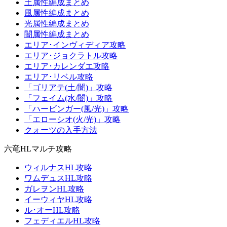
土属性編成まとめ
風属性編成まとめ
光属性編成まとめ
闇属性編成まとめ
エリア･インヴィディア攻略
エリア･ジョクラトル攻略
エリア･カレンダエ攻略
エリア･リベル攻略
「ゴリアテ(土/闇)」攻略
「フェイム(水/闇)」攻略
「ハービンガー(風/光)」攻略
「エローシオ(火/光)」攻略
クォーツの入手方法
六竜HLマルチ攻略
ウィルナスHL攻略
ワムデュスHL攻略
ガレヲンHL攻略
イーウィヤHL攻略
ル･オーHL攻略
フェディエルHL攻略