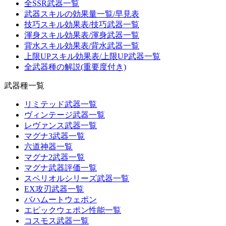
全SSR武器一覧
武器スキルの効果量一覧/早見表
技巧スキル効果表/技巧武器一覧
渾身スキル効果表/渾身武器一覧
背水スキル効果表/背水武器一覧
上限UPスキル効果表/上限UP武器一覧
全武器種の解説(重要度付き)
武器種一覧
リミテッド武器一覧
ヴィンテージ武器一覧
レヴァンス武器一覧
マグナ3武器一覧
六道神器一覧
マグナ2武器一覧
マグナ武器評価一覧
スペリオルシリーズ武器一覧
EX攻刃武器一覧
バハムートウェポン
エピックウェポン性能一覧
コスモス武器一覧