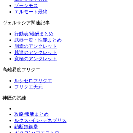
ゾーシモス
エルモート最終
ヴェルサシア関連記事
行動表/報酬まとめ
武器一覧・性能まとめ
崩焉のアンクレット
越達のアンクレット
竟極のアンクレット
高難易度フリクエ
ルシゼロフリクエ
フリクエ天元
神匠の試練
攻略/報酬まとめ
ルクス･イン･デネブリス
鎖断鉄鋼拳
ギタロン･マエストロ