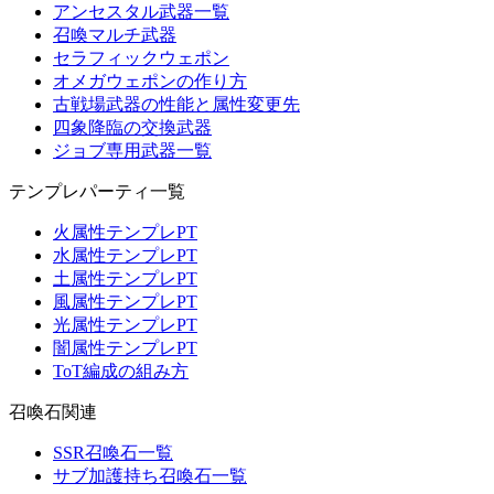
アンセスタル武器一覧
召喚マルチ武器
セラフィックウェポン
オメガウェポンの作り方
古戦場武器の性能と属性変更先
四象降臨の交換武器
ジョブ専用武器一覧
テンプレパーティ一覧
火属性テンプレPT
水属性テンプレPT
土属性テンプレPT
風属性テンプレPT
光属性テンプレPT
闇属性テンプレPT
ToT編成の組み方
召喚石関連
SSR召喚石一覧
サブ加護持ち召喚石一覧