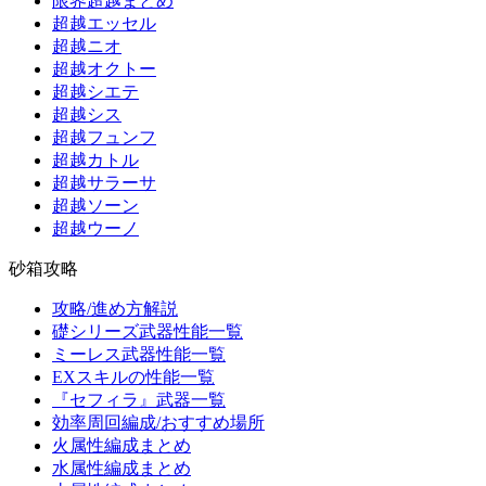
限界超越まとめ
超越エッセル
超越ニオ
超越オクトー
超越シエテ
超越シス
超越フュンフ
超越カトル
超越サラーサ
超越ソーン
超越ウーノ
砂箱攻略
攻略/進め方解説
礎シリーズ武器性能一覧
ミーレス武器性能一覧
EXスキルの性能一覧
『セフィラ』武器一覧
効率周回編成/おすすめ場所
火属性編成まとめ
水属性編成まとめ