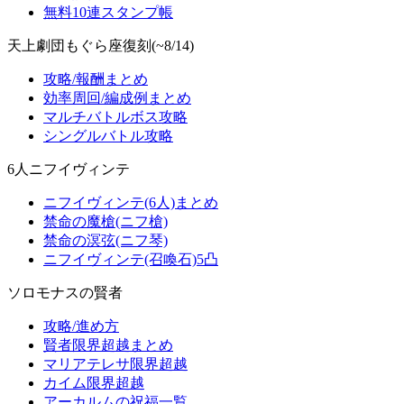
無料10連スタンプ帳
天上劇団もぐら座復刻(~8/14)
攻略/報酬まとめ
効率周回/編成例まとめ
マルチバトルボス攻略
シングルバトル攻略
6人ニフイヴィンテ
ニフイヴィンテ(6人)まとめ
禁命の魔槍(ニフ槍)
禁命の溟弦(ニフ琴)
ニフイヴィンテ(召喚石)5凸
ソロモナスの賢者
攻略/進め方
賢者限界超越まとめ
マリアテレサ限界超越
カイム限界超越
アーカルムの祝福一覧