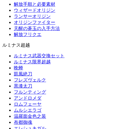
解放手順と必要素材
ウィザードオリジン
ランサーオリジン
オリジンファイター
天醒の蒼玉の入手方法
解放フリクエ
ルミナス超越
ルミナス武器交換セット
ルミナス限界超越
晩蝉
凱風絶刀
フレズヴェルク
黒漆太刀
フルンティング
アンドロメダ
ロムフェーヤ
ムルシエラゴ
温羅面金色之装
布都御魂
エレシュキガル