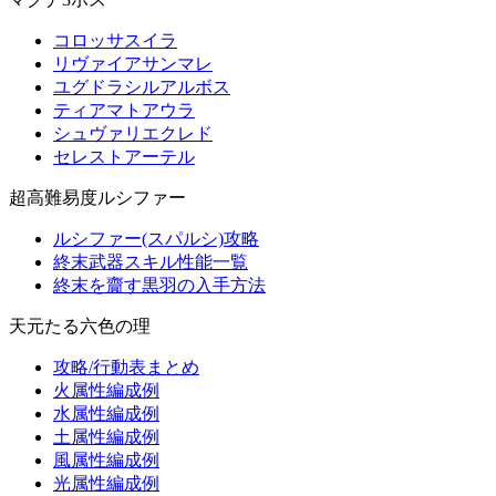
コロッサスイラ
リヴァイアサンマレ
ユグドラシルアルボス
ティアマトアウラ
シュヴァリエクレド
セレストアーテル
超高難易度ルシファー
ルシファー(スパルシ)攻略
終末武器スキル性能一覧
終末を齎す黒羽の入手方法
天元たる六色の理
攻略/行動表まとめ
火属性編成例
水属性編成例
土属性編成例
風属性編成例
光属性編成例