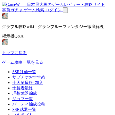
事前ガチャ
ゲーム検索
ログイン
グラブル攻略wiki｜グランブルーファンタジー徹底解説
掲示板Q&A
トップに戻る
ゲーム攻略一覧を見る
SSR評価一覧
サプチケおすすめ
十天衆最終･加入
十賢者最終
理想武器編成
ジョブ一覧
パーティ編成投稿
SSR武器一覧
マルチバトル