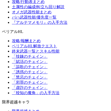
攻略/行動表まとめ
土属性の編成例/立ち回り解説
オメガ武器性能まとめ
バハ武器性能/優先度一覧
『アルテマメモリ』の入手方法
ベリアルHL
攻略/報酬まとめ
ベリアルHL解放クエスト
終末武器一覧とスキル性能
「技錬のチェイン」
「賦活のチェイン」
「謳歌のチェイン」
「誘惑のチェイン」
「禁忌のチェイン」
「邪罪のチェイン」
「虚詐のチェイン」
「狡知の魔角」の入手方法
限界超越キャラ