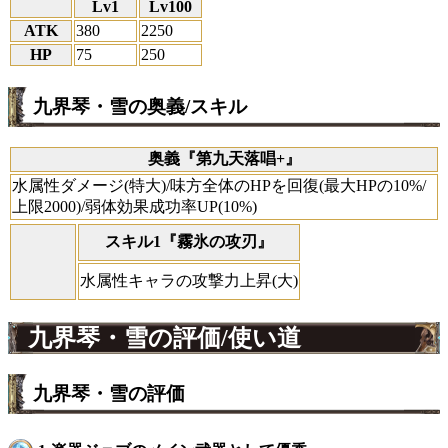
Lv1
Lv100
ATK
380
2250
HP
75
250
九界琴・雪の奥義/スキル
奥義『第九天落唱+』
水属性ダメージ(特大)/味方全体のHPを回復(最大HPの10%/
上限2000)/弱体効果成功率UP(10%)
スキル1『霧氷の攻刃』
水属性キャラの攻撃力上昇(大)
九界琴・雪の評価/使い道
九界琴・雪の評価