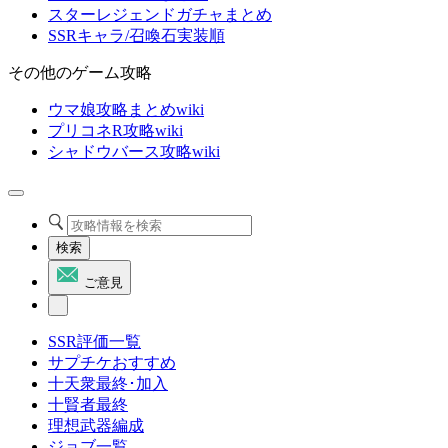
スターレジェンドガチャまとめ
SSRキャラ/召喚石実装順
その他のゲーム攻略
ウマ娘攻略まとめwiki
プリコネR攻略wiki
シャドウバース攻略wiki
検索
ご意見
SSR評価一覧
サプチケおすすめ
十天衆最終･加入
十賢者最終
理想武器編成
ジョブ一覧