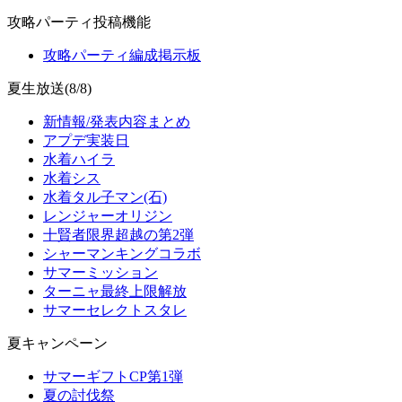
攻略パーティ投稿機能
攻略パーティ編成掲示板
夏生放送(8/8)
新情報/発表内容まとめ
アプデ実装日
水着ハイラ
水着シス
水着タル子マン(石)
レンジャーオリジン
十賢者限界超越の第2弾
シャーマンキングコラボ
サマーミッション
ターニャ最終上限解放
サマーセレクトスタレ
夏キャンペーン
サマーギフトCP第1弾
夏の討伐祭