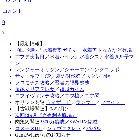
コメント
0
【最新情報】
10日19時~「水着復刻ガチャ」水着アトゥムなど登場
アプデ実装日
／
水着ハイラ
／
水着シス
／
水着タル子マ
ン
レンジャーオリジン
／
シャーマンキングコラボ
サマーギフトCP
／
夏の討伐祭
／
スタンプ帳
ソロモナス攻略
／
賢者の限界超越
超越マリアテレサ
／
超越カイム
ニフイヴィンテ攻略
／
ニフ槍
／
ニフ琴
オリジン関連
ウィザード
／
ランサー
／
ファイター
【古戦場関連】9/21(月)~
次回は9月『光有利古戦場』
肉集め関連
3500万編成
／
SWARM編成
コスモスHL
／
シュヴァクレド
／
パパル
GameWithからのお知らせ