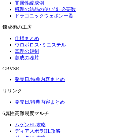
闇属性編成例
極理の結晶の使い道･必要数
ドラゴニックウェポン一覧
錬成術の工房
仕様まとめ
ウロボロス･ミニステル
真理の短剣
創成の魂片
GBVSR
発売日/特典内容まとめ
リリンク
発売日/特典内容まとめ
6属性高難易度マルチ
ムゲンHL攻略
ディアスポラHL攻略