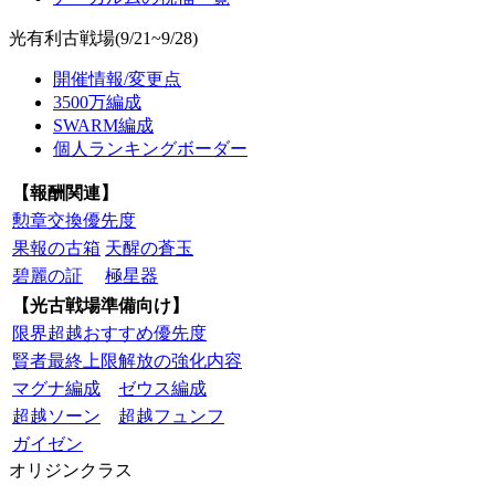
光有利古戦場(9/21~9/28)
開催情報/変更点
3500万編成
SWARM編成
個人ランキングボーダー
【報酬関連】
勲章交換優先度
果報の古箱
天醒の蒼玉
碧麗の証
極星器
【光古戦場準備向け】
限界超越おすすめ優先度
賢者最終上限解放の強化内容
マグナ編成
ゼウス編成
超越ソーン
超越フュンフ
ガイゼン
オリジンクラス