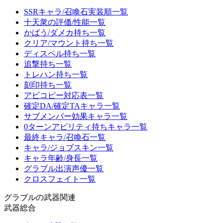
SSRキャラ/召喚石実装順一覧
十天衆の評価/性能一覧
かばう/ダメカ持ち一覧
クリア/マウント持ち一覧
ディスペル持ち一覧
追撃持ち一覧
トレハン持ち一覧
刻印持ち一覧
アビコピー対応表一覧
確定DA/確定TAキャラ一覧
サブメンバー効果キャラ一覧
0ターンアビリティ持ちキャラ一覧
最終キャラ/召喚石一覧
キャラ/ジョブスキン一覧
キャラ年齢/身長一覧
グラブル出演声優一覧
クロスフェイト一覧
グラブルの武器関連
武器総合