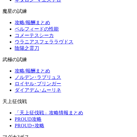
魔星の試練
攻略/報酬まとめ
ペルフィードの性能
コメーテスシーカ
ウラニアスフェララヴドス
陰陽之霊刀
武極の試練
攻略/報酬まとめ
ノルデン･ラブリュス
ロイヤル･ブリンガー
ダイアデム･ムーリネ
天上征伐戦
「天上征伐戦」攻略情報まとめ
PROUD攻略
PROUD+攻略
マグナ3ボス