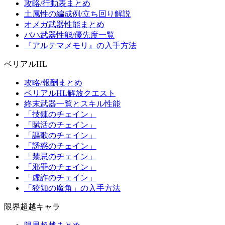
攻略/行動表まとめ
土属性の編成例/立ち回り解説
オメガ武器性能まとめ
バハ武器性能/優先度一覧
『アルテマメモリ』の入手方法
ベリアルHL
攻略/報酬まとめ
ベリアルHL解放クエスト
終末武器一覧とスキル性能
「技錬のチェイン」
「賦活のチェイン」
「謳歌のチェイン」
「誘惑のチェイン」
「禁忌のチェイン」
「邪罪のチェイン」
「虚詐のチェイン」
「狡知の魔角」の入手方法
限界超越キャラ