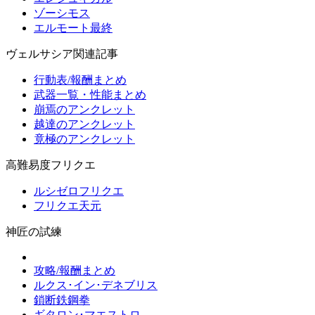
ゾーシモス
エルモート最終
ヴェルサシア関連記事
行動表/報酬まとめ
武器一覧・性能まとめ
崩焉のアンクレット
越達のアンクレット
竟極のアンクレット
高難易度フリクエ
ルシゼロフリクエ
フリクエ天元
神匠の試練
攻略/報酬まとめ
ルクス･イン･デネブリス
鎖断鉄鋼拳
ギタロン･マエストロ