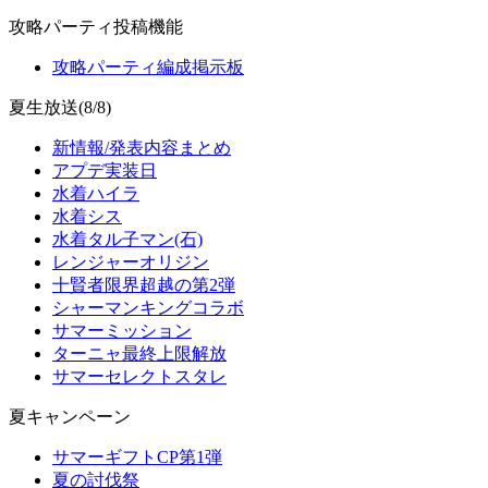
攻略パーティ投稿機能
攻略パーティ編成掲示板
夏生放送(8/8)
新情報/発表内容まとめ
アプデ実装日
水着ハイラ
水着シス
水着タル子マン(石)
レンジャーオリジン
十賢者限界超越の第2弾
シャーマンキングコラボ
サマーミッション
ターニャ最終上限解放
サマーセレクトスタレ
夏キャンペーン
サマーギフトCP第1弾
夏の討伐祭