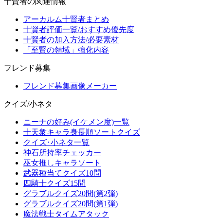
十賢者の関連情報
アーカルム十賢者まとめ
十賢者評価一覧/おすすめ優先度
十賢者の加入方法/必要素材
「至賢の領域」強化内容
フレンド募集
フレンド募集画像メーカー
クイズ/小ネタ
ニーナの好み(イケメン度)一覧
十天衆キャラ身長順ソートクイズ
クイズ･小ネタ一覧
神石所持率チェッカー
巫女推しキャラソート
武器種当てクイズ10問
四騎士クイズ15問
グラブルクイズ20問(第2弾)
グラブルクイズ20問(第1弾)
魔法戦士タイムアタック