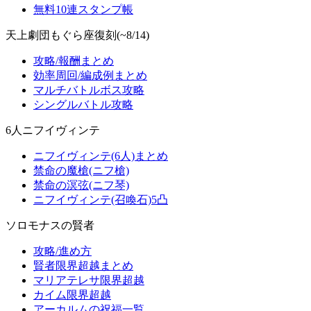
無料10連スタンプ帳
天上劇団もぐら座復刻(~8/14)
攻略/報酬まとめ
効率周回/編成例まとめ
マルチバトルボス攻略
シングルバトル攻略
6人ニフイヴィンテ
ニフイヴィンテ(6人)まとめ
禁命の魔槍(ニフ槍)
禁命の溟弦(ニフ琴)
ニフイヴィンテ(召喚石)5凸
ソロモナスの賢者
攻略/進め方
賢者限界超越まとめ
マリアテレサ限界超越
カイム限界超越
アーカルムの祝福一覧