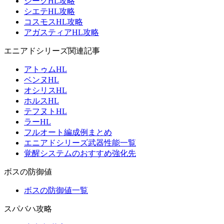
ジークHL攻略
シエテHL攻略
コスモスHL攻略
アガスティアHL攻略
エニアドシリーズ関連記事
アトゥムHL
ベンヌHL
オシリスHL
ホルスHL
テフヌトHL
ラーHL
フルオート編成例まとめ
エニアドシリーズ武器性能一覧
覚醒システムのおすすめ強化先
ボスの防御値
ボスの防御値一覧
スパバハ攻略