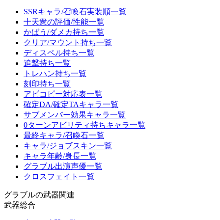
SSRキャラ/召喚石実装順一覧
十天衆の評価/性能一覧
かばう/ダメカ持ち一覧
クリア/マウント持ち一覧
ディスペル持ち一覧
追撃持ち一覧
トレハン持ち一覧
刻印持ち一覧
アビコピー対応表一覧
確定DA/確定TAキャラ一覧
サブメンバー効果キャラ一覧
0ターンアビリティ持ちキャラ一覧
最終キャラ/召喚石一覧
キャラ/ジョブスキン一覧
キャラ年齢/身長一覧
グラブル出演声優一覧
クロスフェイト一覧
グラブルの武器関連
武器総合