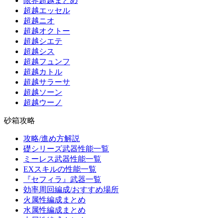
限界超越まとめ
超越エッセル
超越ニオ
超越オクトー
超越シエテ
超越シス
超越フュンフ
超越カトル
超越サラーサ
超越ソーン
超越ウーノ
砂箱攻略
攻略/進め方解説
礎シリーズ武器性能一覧
ミーレス武器性能一覧
EXスキルの性能一覧
『セフィラ』武器一覧
効率周回編成/おすすめ場所
火属性編成まとめ
水属性編成まとめ