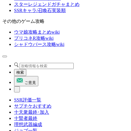
スターレジェンドガチャまとめ
SSRキャラ/召喚石実装順
その他のゲーム攻略
ウマ娘攻略まとめwiki
プリコネR攻略wiki
シャドウバース攻略wiki
検索
ご意見
SSR評価一覧
サプチケおすすめ
十天衆最終･加入
十賢者最終
理想武器編成
ジョブ一覧