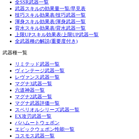
全SSR武器一覧
武器スキルの効果量一覧/早見表
技巧スキル効果表/技巧武器一覧
渾身スキル効果表/渾身武器一覧
背水スキル効果表/背水武器一覧
上限UPスキル効果表/上限UP武器一覧
全武器種の解説(重要度付き)
武器種一覧
リミテッド武器一覧
ヴィンテージ武器一覧
レヴァンス武器一覧
マグナ3武器一覧
六道神器一覧
マグナ2武器一覧
マグナ武器評価一覧
スペリオルシリーズ武器一覧
EX攻刃武器一覧
バハムートウェポン
エピックウェポン性能一覧
コスモス武器一覧