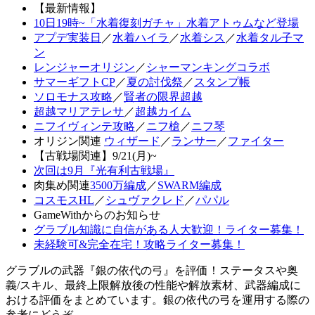
【最新情報】
10日19時~「水着復刻ガチャ」水着アトゥムなど登場
アプデ実装日
／
水着ハイラ
／
水着シス
／
水着タル子マ
ン
レンジャーオリジン
／
シャーマンキングコラボ
サマーギフトCP
／
夏の討伐祭
／
スタンプ帳
ソロモナス攻略
／
賢者の限界超越
超越マリアテレサ
／
超越カイム
ニフイヴィンテ攻略
／
ニフ槍
／
ニフ琴
オリジン関連
ウィザード
／
ランサー
／
ファイター
【古戦場関連】9/21(月)~
次回は9月『光有利古戦場』
肉集め関連
3500万編成
／
SWARM編成
コスモスHL
／
シュヴァクレド
／
パパル
GameWithからのお知らせ
グラブル知識に自信がある人大歓迎！ライター募集！
未経験可&完全在宅！攻略ライター募集！
グラブルの武器『銀の依代の弓』を評価！ステータスや奥
義/スキル、最終上限解放後の性能や解放素材、武器編成に
おける評価をまとめています。銀の依代の弓を運用する際の
参考にどうぞ。