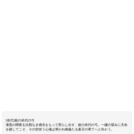
[依代]銀の依代の弓
漆黒の闇夜を比類なき燐光をもって照らし出す、銀の依代の弓。一縷の望みに天命
を賭してこそ、その彷徨う心魂は導かれ峻厳たる蒼天の果てへと向かう。