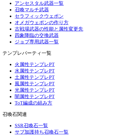
アンセスタル武器一覧
召喚マルチ武器
セラフィックウェポン
オメガウェポンの作り方
古戦場武器の性能と属性変更先
四象降臨の交換武器
ジョブ専用武器一覧
テンプレパーティ一覧
火属性テンプレPT
水属性テンプレPT
土属性テンプレPT
風属性テンプレPT
光属性テンプレPT
闇属性テンプレPT
ToT編成の組み方
召喚石関連
SSR召喚石一覧
サブ加護持ち召喚石一覧