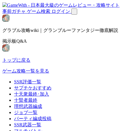
事前ガチャ
ゲーム検索
ログイン
グラブル攻略wiki｜グランブルーファンタジー徹底解説
掲示板Q&A
トップに戻る
ゲーム攻略一覧を見る
SSR評価一覧
サプチケおすすめ
十天衆最終･加入
十賢者最終
理想武器編成
ジョブ一覧
パーティ編成投稿
SSR武器一覧
マルチバトル