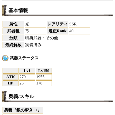
基本情報
属性
光
レアリティ
SSR
武器種
弓
適正Rank
40
分類
特典武器・その他
最終解放
実装済み
武器ステータス
Lv1
Lv150
ATK
279
1955
HP
25
178
奥義/スキル
奥義『銀の瞬き++』