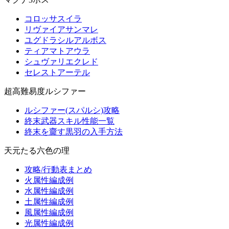
コロッサスイラ
リヴァイアサンマレ
ユグドラシルアルボス
ティアマトアウラ
シュヴァリエクレド
セレストアーテル
超高難易度ルシファー
ルシファー(スパルシ)攻略
終末武器スキル性能一覧
終末を齎す黒羽の入手方法
天元たる六色の理
攻略/行動表まとめ
火属性編成例
水属性編成例
土属性編成例
風属性編成例
光属性編成例