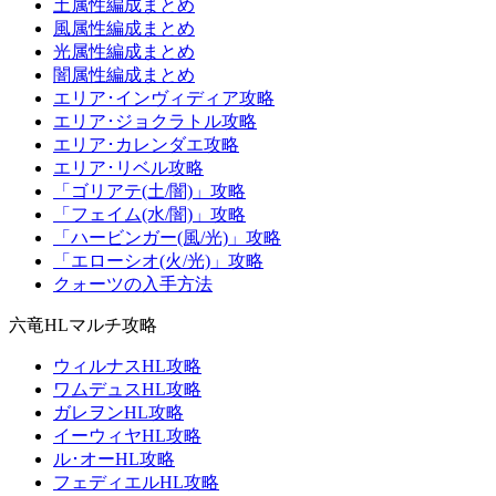
土属性編成まとめ
風属性編成まとめ
光属性編成まとめ
闇属性編成まとめ
エリア･インヴィディア攻略
エリア･ジョクラトル攻略
エリア･カレンダエ攻略
エリア･リベル攻略
「ゴリアテ(土/闇)」攻略
「フェイム(水/闇)」攻略
「ハービンガー(風/光)」攻略
「エローシオ(火/光)」攻略
クォーツの入手方法
六竜HLマルチ攻略
ウィルナスHL攻略
ワムデュスHL攻略
ガレヲンHL攻略
イーウィヤHL攻略
ル･オーHL攻略
フェディエルHL攻略