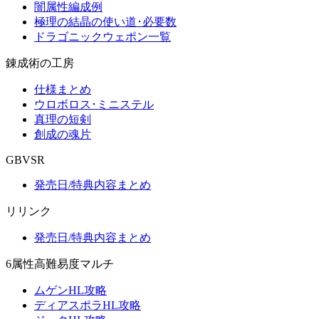
闇属性編成例
極理の結晶の使い道･必要数
ドラゴニックウェポン一覧
錬成術の工房
仕様まとめ
ウロボロス･ミニステル
真理の短剣
創成の魂片
GBVSR
発売日/特典内容まとめ
リリンク
発売日/特典内容まとめ
6属性高難易度マルチ
ムゲンHL攻略
ディアスポラHL攻略