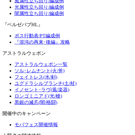
風属性立ち回り/編成例
光属性立ち回り/編成例
闇属性立ち回り/編成例
『ベルゼバブHL』
ボス行動表/PT編成例
『混沌の再来･後編』攻略
アストラルウェポン
アストラルウェポン一覧
ソル･レムナント(火/斧)
フェイトレス(水/剣)
ユグドラシルブランチ(土/杖)
イノセント･ラヴ(風/楽器)
ロンゴミニアド(光/槍)
黒銀の滅爪(闇/格闘)
開催中のキャンペーン
モバフェス開催情報