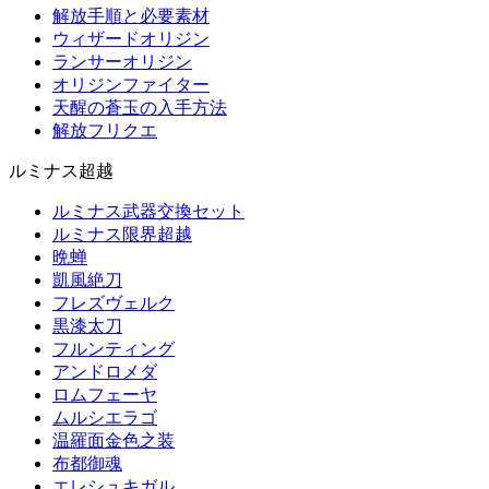
解放手順と必要素材
ウィザードオリジン
ランサーオリジン
オリジンファイター
天醒の蒼玉の入手方法
解放フリクエ
ルミナス超越
ルミナス武器交換セット
ルミナス限界超越
晩蝉
凱風絶刀
フレズヴェルク
黒漆太刀
フルンティング
アンドロメダ
ロムフェーヤ
ムルシエラゴ
温羅面金色之装
布都御魂
エレシュキガル