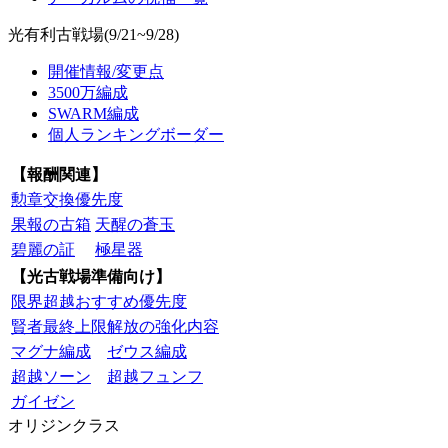
光有利古戦場(9/21~9/28)
開催情報/変更点
3500万編成
SWARM編成
個人ランキングボーダー
【報酬関連】
勲章交換優先度
果報の古箱
天醒の蒼玉
碧麗の証
極星器
【光古戦場準備向け】
限界超越おすすめ優先度
賢者最終上限解放の強化内容
マグナ編成
ゼウス編成
超越ソーン
超越フュンフ
ガイゼン
オリジンクラス