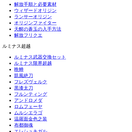
解放手順と必要素材
ウィザードオリジン
ランサーオリジン
オリジンファイター
天醒の蒼玉の入手方法
解放フリクエ
ルミナス超越
ルミナス武器交換セット
ルミナス限界超越
晩蝉
凱風絶刀
フレズヴェルク
黒漆太刀
フルンティング
アンドロメダ
ロムフェーヤ
ムルシエラゴ
温羅面金色之装
布都御魂
エレシュキガル