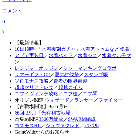
コメント
0
【最新情報】
10日19時~「水着復刻ガチャ」水着アトゥムなど登場
アプデ実装日
／
水着ハイラ
／
水着シス
／
水着タル子マ
ン
レンジャーオリジン
／
シャーマンキングコラボ
サマーギフトCP
／
夏の討伐祭
／
スタンプ帳
ソロモナス攻略
／
賢者の限界超越
超越マリアテレサ
／
超越カイム
ニフイヴィンテ攻略
／
ニフ槍
／
ニフ琴
オリジン関連
ウィザード
／
ランサー
／
ファイター
【古戦場関連】9/21(月)~
次回は9月『光有利古戦場』
肉集め関連
3500万編成
／
SWARM編成
コスモスHL
／
シュヴァクレド
／
パパル
GameWithからのお知らせ