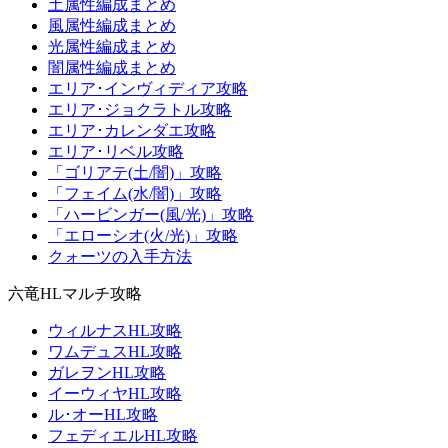
土属性編成まとめ
風属性編成まとめ
光属性編成まとめ
闇属性編成まとめ
エリア･インヴィディア攻略
エリア･ジョクラトル攻略
エリア･カレンダエ攻略
エリア･リベル攻略
「ゴリアテ(土/闇)」攻略
「フェイム(水/闇)」攻略
「ハービンガー(風/光)」攻略
「エローシオ(火/光)」攻略
クォーツの入手方法
六竜HLマルチ攻略
ウィルナスHL攻略
ワムデュスHL攻略
ガレヲンHL攻略
イーウィヤHL攻略
ル･オーHL攻略
フェディエルHL攻略