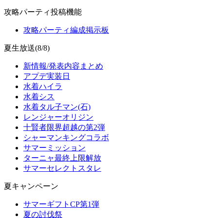
攻略パーティ投稿機能
攻略パーティ編成掲示板
夏生放送(8/8)
新情報/発表内容まとめ
アプデ実装日
水着ハイラ
水着シス
水着タル子マン(石)
レンジャーオリジン
十賢者限界超越の第2弾
シャーマンキングコラボ
サマーミッション
ターニャ最終上限解放
サマーセレクトスタレ
夏キャンペーン
サマーギフトCP第1弾
夏の討伐祭