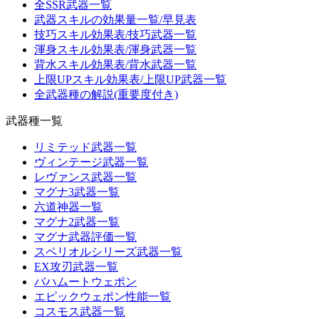
全SSR武器一覧
武器スキルの効果量一覧/早見表
技巧スキル効果表/技巧武器一覧
渾身スキル効果表/渾身武器一覧
背水スキル効果表/背水武器一覧
上限UPスキル効果表/上限UP武器一覧
全武器種の解説(重要度付き)
武器種一覧
リミテッド武器一覧
ヴィンテージ武器一覧
レヴァンス武器一覧
マグナ3武器一覧
六道神器一覧
マグナ2武器一覧
マグナ武器評価一覧
スペリオルシリーズ武器一覧
EX攻刃武器一覧
バハムートウェポン
エピックウェポン性能一覧
コスモス武器一覧