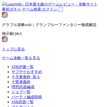
事前ガチャ
ゲーム検索
ログイン
グラブル攻略wiki｜グランブルーファンタジー徹底解説
掲示板Q&A
トップに戻る
ゲーム攻略一覧を見る
SSR評価一覧
サプチケおすすめ
十天衆最終･加入
十賢者最終
理想武器編成
ジョブ一覧
パーティ編成投稿
SSR武器一覧
マルチバトル