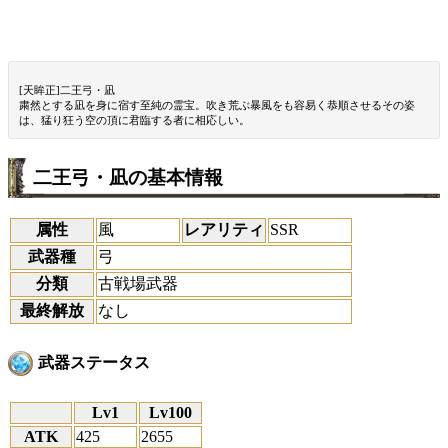
[天眸正]二王弓・凪
粛然とする凪を身に宿す至純の霊宝。吹き荒ぶ暴風をも容易く恭順させるその姿
は、猛り狂う空の頂に君臨する者に相応しい。
二王弓・凪の基本情報
属性
風
レアリティ
SSR
武器種
弓
分類
古戦場武器
最終解放
なし
武器ステータス
Lv1
Lv100
ATK
425
2655