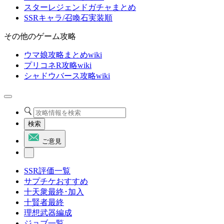
スターレジェンドガチャまとめ
SSRキャラ/召喚石実装順
その他のゲーム攻略
ウマ娘攻略まとめwiki
プリコネR攻略wiki
シャドウバース攻略wiki
検索
ご意見
SSR評価一覧
サプチケおすすめ
十天衆最終･加入
十賢者最終
理想武器編成
ジョブ一覧