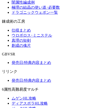
闇属性編成例
極理の結晶の使い道･必要数
ドラゴニックウェポン一覧
錬成術の工房
仕様まとめ
ウロボロス･ミニステル
真理の短剣
創成の魂片
GBVSR
発売日/特典内容まとめ
リリンク
発売日/特典内容まとめ
6属性高難易度マルチ
ムゲンHL攻略
ディアスポラHL攻略