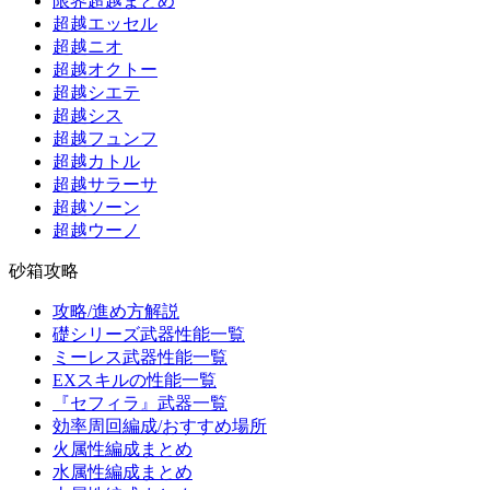
限界超越まとめ
超越エッセル
超越ニオ
超越オクトー
超越シエテ
超越シス
超越フュンフ
超越カトル
超越サラーサ
超越ソーン
超越ウーノ
砂箱攻略
攻略/進め方解説
礎シリーズ武器性能一覧
ミーレス武器性能一覧
EXスキルの性能一覧
『セフィラ』武器一覧
効率周回編成/おすすめ場所
火属性編成まとめ
水属性編成まとめ