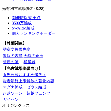
光有利古戦場(9/21~9/28)
開催情報/変更点
3500万編成
SWARM編成
個人ランキングボーダー
【報酬関連】
勲章交換優先度
果報の古箱
天醒の蒼玉
碧麗の証
極星器
【光古戦場準備向け】
限界超越おすすめ優先度
賢者最終上限解放の強化内容
マグナ編成
ゼウス編成
超越ソーン
超越フュンフ
ガイゼン
オリジンクラス