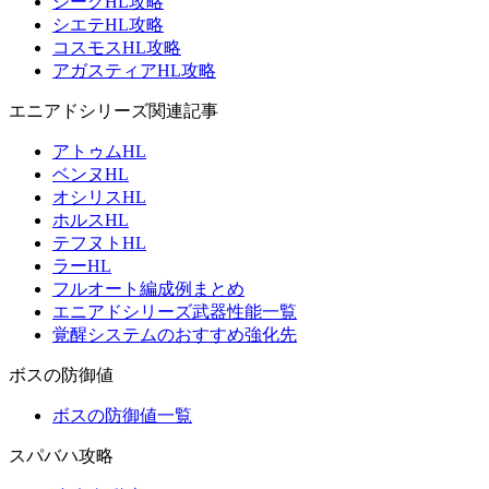
ジークHL攻略
シエテHL攻略
コスモスHL攻略
アガスティアHL攻略
エニアドシリーズ関連記事
アトゥムHL
ベンヌHL
オシリスHL
ホルスHL
テフヌトHL
ラーHL
フルオート編成例まとめ
エニアドシリーズ武器性能一覧
覚醒システムのおすすめ強化先
ボスの防御値
ボスの防御値一覧
スパバハ攻略