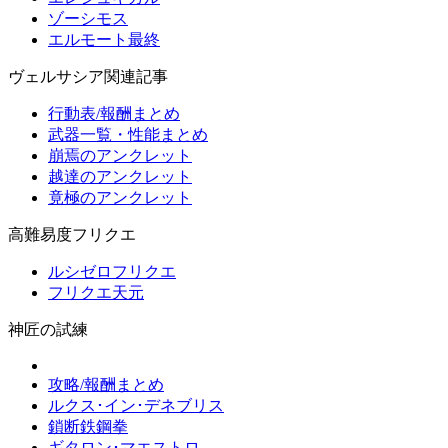
ゾーシモス
エルモート最終
ヴェルサシア関連記事
行動表/報酬まとめ
武器一覧・性能まとめ
崩焉のアンクレット
越達のアンクレット
竟極のアンクレット
高難易度フリクエ
ルシゼロフリクエ
フリクエ天元
神匠の試練
攻略/報酬まとめ
ルクス･イン･デネブリス
鎖断鉄鋼拳
ギタロン･マエストロ