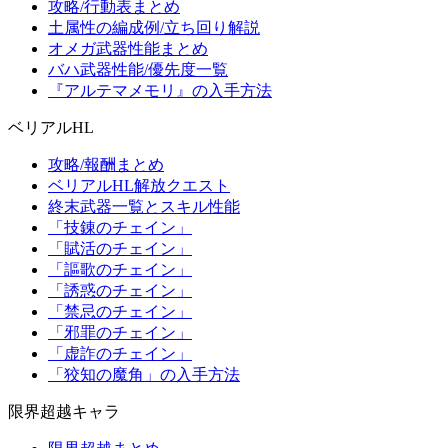
攻略/行動表まとめ
土属性の編成例/立ち回り解説
オメガ武器性能まとめ
バハ武器性能/優先度一覧
『アルテマメモリ』の入手方法
ベリアルHL
攻略/報酬まとめ
ベリアルHL解放クエスト
終末武器一覧とスキル性能
「技錬のチェイン」
「賦活のチェイン」
「謳歌のチェイン」
「誘惑のチェイン」
「禁忌のチェイン」
「邪罪のチェイン」
「虚詐のチェイン」
「狡知の魔角」の入手方法
限界超越キャラ