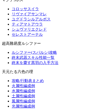
コロッサスイラ
リヴァイアサンマレ
ユグドラシルアルボス
ティアマトアウラ
シュヴァリエクレド
セレストアーテル
超高難易度ルシファー
ルシファー(スパルシ)攻略
終末武器スキル性能一覧
終末を齎す黒羽の入手方法
天元たる六色の理
攻略/行動表まとめ
火属性編成例
水属性編成例
土属性編成例
風属性編成例
光属性編成例