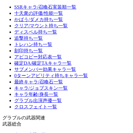
SSRキャラ/召喚石実装順一覧
十天衆の評価/性能一覧
かばう/ダメカ持ち一覧
クリア/マウント持ち一覧
ディスペル持ち一覧
追撃持ち一覧
トレハン持ち一覧
刻印持ち一覧
アビコピー対応表一覧
確定DA/確定TAキャラ一覧
サブメンバー効果キャラ一覧
0ターンアビリティ持ちキャラ一覧
最終キャラ/召喚石一覧
キャラ/ジョブスキン一覧
キャラ年齢/身長一覧
グラブル出演声優一覧
クロスフェイト一覧
グラブルの武器関連
武器総合