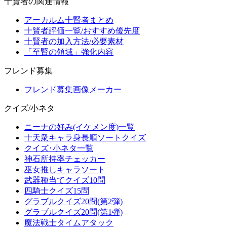
十賢者の関連情報
アーカルム十賢者まとめ
十賢者評価一覧/おすすめ優先度
十賢者の加入方法/必要素材
「至賢の領域」強化内容
フレンド募集
フレンド募集画像メーカー
クイズ/小ネタ
ニーナの好み(イケメン度)一覧
十天衆キャラ身長順ソートクイズ
クイズ･小ネタ一覧
神石所持率チェッカー
巫女推しキャラソート
武器種当てクイズ10問
四騎士クイズ15問
グラブルクイズ20問(第2弾)
グラブルクイズ20問(第1弾)
魔法戦士タイムアタック