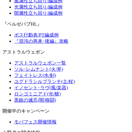
風属性立ち回り/編成例
光属性立ち回り/編成例
闇属性立ち回り/編成例
『ベルゼバブHL』
ボス行動表/PT編成例
『混沌の再来･後編』攻略
アストラルウェポン
アストラルウェポン一覧
ソル･レムナント(火/斧)
フェイトレス(水/剣)
ユグドラシルブランチ(土/杖)
イノセント･ラヴ(風/楽器)
ロンゴミニアド(光/槍)
黒銀の滅爪(闇/格闘)
開催中のキャンペーン
モバフェス開催情報