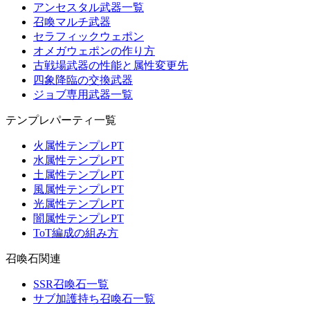
アンセスタル武器一覧
召喚マルチ武器
セラフィックウェポン
オメガウェポンの作り方
古戦場武器の性能と属性変更先
四象降臨の交換武器
ジョブ専用武器一覧
テンプレパーティ一覧
火属性テンプレPT
水属性テンプレPT
土属性テンプレPT
風属性テンプレPT
光属性テンプレPT
闇属性テンプレPT
ToT編成の組み方
召喚石関連
SSR召喚石一覧
サブ加護持ち召喚石一覧