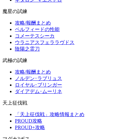
魔星の試練
攻略/報酬まとめ
ペルフィードの性能
コメーテスシーカ
ウラニアスフェララヴドス
陰陽之霊刀
武極の試練
攻略/報酬まとめ
ノルデン･ラブリュス
ロイヤル･ブリンガー
ダイアデム･ムーリネ
天上征伐戦
「天上征伐戦」攻略情報まとめ
PROUD攻略
PROUD+攻略
マグナ3ボス