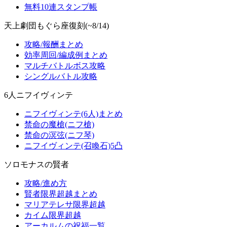
無料10連スタンプ帳
天上劇団もぐら座復刻(~8/14)
攻略/報酬まとめ
効率周回/編成例まとめ
マルチバトルボス攻略
シングルバトル攻略
6人ニフイヴィンテ
ニフイヴィンテ(6人)まとめ
禁命の魔槍(ニフ槍)
禁命の溟弦(ニフ琴)
ニフイヴィンテ(召喚石)5凸
ソロモナスの賢者
攻略/進め方
賢者限界超越まとめ
マリアテレサ限界超越
カイム限界超越
アーカルムの祝福一覧