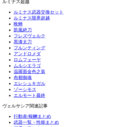
ルミナス超越
ルミナス武器交換セット
ルミナス限界超越
晩蝉
凱風絶刀
フレズヴェルク
黒漆太刀
フルンティング
アンドロメダ
ロムフェーヤ
ムルシエラゴ
温羅面金色之装
布都御魂
エレシュキガル
ゾーシモス
エルモート最終
ヴェルサシア関連記事
行動表/報酬まとめ
武器一覧・性能まとめ