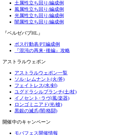
土属性立ち回り/編成例
風属性立ち回り/編成例
光属性立ち回り/編成例
闇属性立ち回り/編成例
『ベルゼバブHL』
ボス行動表/PT編成例
『混沌の再来･後編』攻略
アストラルウェポン
アストラルウェポン一覧
ソル･レムナント(火/斧)
フェイトレス(水/剣)
ユグドラシルブランチ(土/杖)
イノセント･ラヴ(風/楽器)
ロンゴミニアド(光/槍)
黒銀の滅爪(闇/格闘)
開催中のキャンペーン
モバフェス開催情報