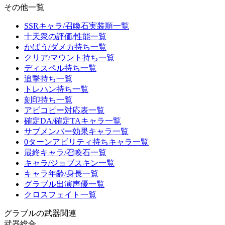
その他一覧
SSRキャラ/召喚石実装順一覧
十天衆の評価/性能一覧
かばう/ダメカ持ち一覧
クリア/マウント持ち一覧
ディスペル持ち一覧
追撃持ち一覧
トレハン持ち一覧
刻印持ち一覧
アビコピー対応表一覧
確定DA/確定TAキャラ一覧
サブメンバー効果キャラ一覧
0ターンアビリティ持ちキャラ一覧
最終キャラ/召喚石一覧
キャラ/ジョブスキン一覧
キャラ年齢/身長一覧
グラブル出演声優一覧
クロスフェイト一覧
グラブルの武器関連
武器総合