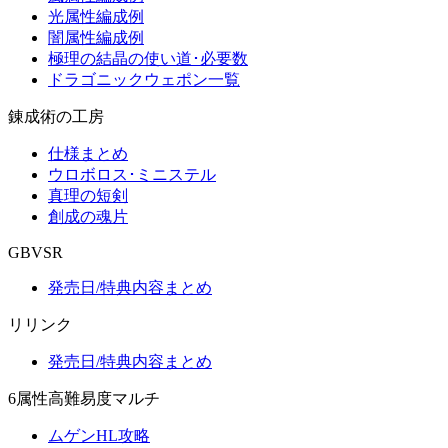
光属性編成例
闇属性編成例
極理の結晶の使い道･必要数
ドラゴニックウェポン一覧
錬成術の工房
仕様まとめ
ウロボロス･ミニステル
真理の短剣
創成の魂片
GBVSR
発売日/特典内容まとめ
リリンク
発売日/特典内容まとめ
6属性高難易度マルチ
ムゲンHL攻略