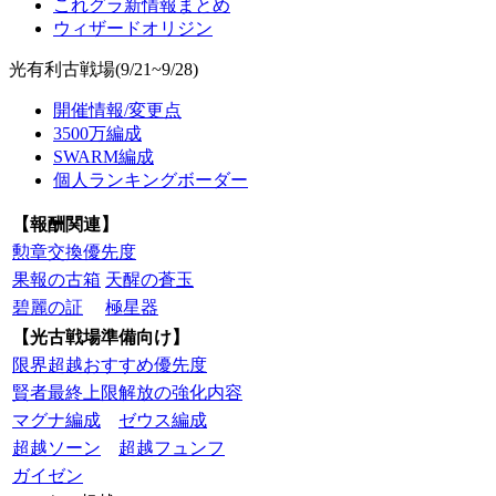
これグラ新情報まとめ
ウィザードオリジン
光有利古戦場(9/21~9/28)
開催情報/変更点
3500万編成
SWARM編成
個人ランキングボーダー
【報酬関連】
勲章交換優先度
果報の古箱
天醒の蒼玉
碧麗の証
極星器
【光古戦場準備向け】
限界超越おすすめ優先度
賢者最終上限解放の強化内容
マグナ編成
ゼウス編成
超越ソーン
超越フュンフ
ガイゼン