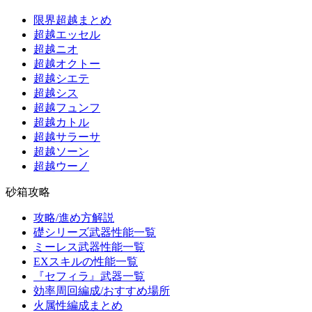
限界超越まとめ
超越エッセル
超越ニオ
超越オクトー
超越シエテ
超越シス
超越フュンフ
超越カトル
超越サラーサ
超越ソーン
超越ウーノ
砂箱攻略
攻略/進め方解説
礎シリーズ武器性能一覧
ミーレス武器性能一覧
EXスキルの性能一覧
『セフィラ』武器一覧
効率周回編成/おすすめ場所
火属性編成まとめ