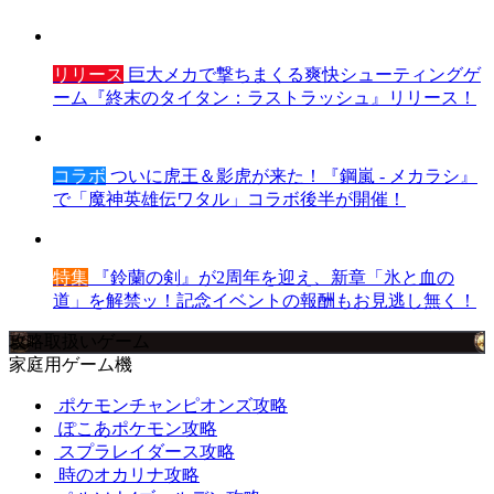
リリース
巨大メカで撃ちまくる爽快シューティングゲ
ーム『終末のタイタン：ラストラッシュ』リリース！
コラボ
ついに虎王＆影虎が来た！『鋼嵐 - メカラシ』
で「魔神英雄伝ワタル」コラボ後半が開催！
特集
『鈴蘭の剣』が2周年を迎え、新章「氷と血の
道」を解禁ッ！記念イベントの報酬もお見逃し無く！
攻略取扱いゲーム
家庭用ゲーム機
ポケモンチャンピオンズ攻略
ぽこあポケモン攻略
スプラレイダース攻略
時のオカリナ攻略