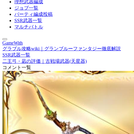
理想武器編成
ジョブ一覧
パーティ編成投稿
SSR武器一覧
マルチバトル
GameWith
グラブル攻略wiki｜グランブルーファンタジー徹底解説
SSR武器一覧
二王弓・凪の評価｜古戦場武器(天星器)
コメント一覧