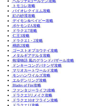
ペルソナ4ゴールデン攻略
トモコレ攻略
バイオレクイエム攻略
紅の砂漠攻略
デイモン&ベイビー攻略
ポケモンZA攻略
ドラクエ7攻略
仁王3攻略
ドラクエ1・2攻略
桃鉄2攻略
ゴーストオブヨウテイ攻略
メタルギアデルタ攻略
牧場物語 風のグランドバザール攻略
ドンキーコングバナンザ攻略
マリオカートワールド攻略
モンハンワイルズ攻略
エルデンリング攻略
Blades of Fire攻略
ファンタジーライフi攻略
ドラクエ3リメイク攻略
ドラクエ10オフライン攻略
ドラクエ11攻略