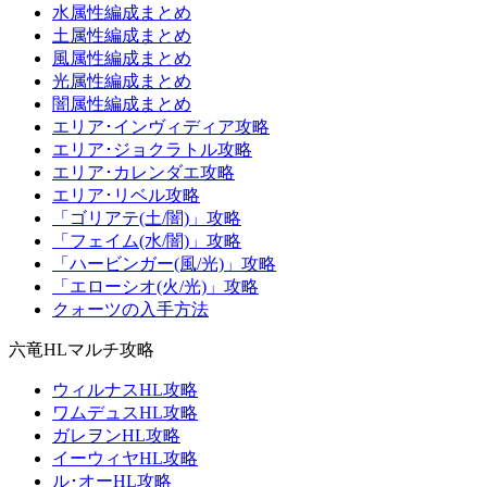
水属性編成まとめ
土属性編成まとめ
風属性編成まとめ
光属性編成まとめ
闇属性編成まとめ
エリア･インヴィディア攻略
エリア･ジョクラトル攻略
エリア･カレンダエ攻略
エリア･リベル攻略
「ゴリアテ(土/闇)」攻略
「フェイム(水/闇)」攻略
「ハービンガー(風/光)」攻略
「エローシオ(火/光)」攻略
クォーツの入手方法
六竜HLマルチ攻略
ウィルナスHL攻略
ワムデュスHL攻略
ガレヲンHL攻略
イーウィヤHL攻略
ル･オーHL攻略