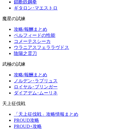
鎖断鉄鋼拳
ギタロン･マエストロ
魔星の試練
攻略/報酬まとめ
ペルフィードの性能
コメーテスシーカ
ウラニアスフェララヴドス
陰陽之霊刀
武極の試練
攻略/報酬まとめ
ノルデン･ラブリュス
ロイヤル･ブリンガー
ダイアデム･ムーリネ
天上征伐戦
「天上征伐戦」攻略情報まとめ
PROUD攻略
PROUD+攻略