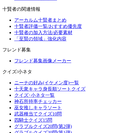
十賢者の関連情報
アーカルム十賢者まとめ
十賢者評価一覧/おすすめ優先度
十賢者の加入方法/必要素材
「至賢の領域」強化内容
フレンド募集
フレンド募集画像メーカー
クイズ/小ネタ
ニーナの好み(イケメン度)一覧
十天衆キャラ身長順ソートクイズ
クイズ･小ネタ一覧
神石所持率チェッカー
巫女推しキャラソート
武器種当てクイズ10問
四騎士クイズ15問
グラブルクイズ20問(第2弾)
グラブルクイズ20問(第1弾)