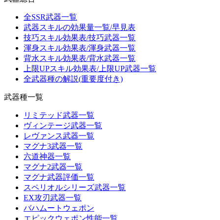
全SSR武器一覧
武器スキルの効果量一覧/早見表
技巧スキル効果表/技巧武器一覧
渾身スキル効果表/渾身武器一覧
背水スキル効果表/背水武器一覧
上限UPスキル効果表/上限UP武器一覧
全武器種の解説(重要度付き)
武器種一覧
リミテッド武器一覧
ヴィンテージ武器一覧
レヴァンス武器一覧
マグナ3武器一覧
六道神器一覧
マグナ2武器一覧
マグナ武器評価一覧
スペリオルシリーズ武器一覧
EX攻刃武器一覧
バハムートウェポン
エピックウェポン性能一覧