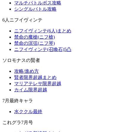
マルチバトルボス攻略
シングルバトル攻略
6人ニフイヴィンテ
ニフイヴィンテ(6人)まとめ
禁命の魔槍(ニフ槍)
禁命の溟弦(ニフ琴)
ニフイヴィンテ(召喚石)5凸
ソロモナスの賢者
攻略/進め方
賢者限界超越まとめ
マリアテレサ限界超越
カイム限界超越
7月最終キャラ
水ククル最終
これグラ7月号