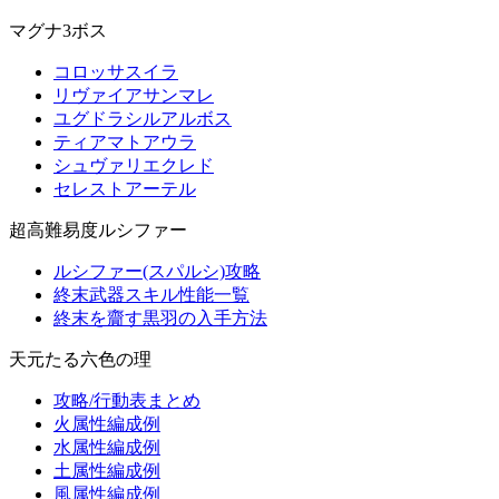
マグナ3ボス
コロッサスイラ
リヴァイアサンマレ
ユグドラシルアルボス
ティアマトアウラ
シュヴァリエクレド
セレストアーテル
超高難易度ルシファー
ルシファー(スパルシ)攻略
終末武器スキル性能一覧
終末を齎す黒羽の入手方法
天元たる六色の理
攻略/行動表まとめ
火属性編成例
水属性編成例
土属性編成例
風属性編成例