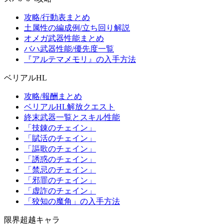
攻略/行動表まとめ
土属性の編成例/立ち回り解説
オメガ武器性能まとめ
バハ武器性能/優先度一覧
『アルテマメモリ』の入手方法
ベリアルHL
攻略/報酬まとめ
ベリアルHL解放クエスト
終末武器一覧とスキル性能
「技錬のチェイン」
「賦活のチェイン」
「謳歌のチェイン」
「誘惑のチェイン」
「禁忌のチェイン」
「邪罪のチェイン」
「虚詐のチェイン」
「狡知の魔角」の入手方法
限界超越キャラ