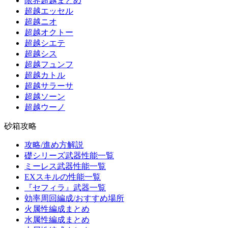
限界超越まとめ
超越エッセル
超越ニオ
超越オクトー
超越シエテ
超越シス
超越フュンフ
超越カトル
超越サラーサ
超越ソーン
超越ウーノ
砂箱攻略
攻略/進め方解説
礎シリーズ武器性能一覧
ミーレス武器性能一覧
EXスキルの性能一覧
『セフィラ』武器一覧
効率周回編成/おすすめ場所
火属性編成まとめ
水属性編成まとめ