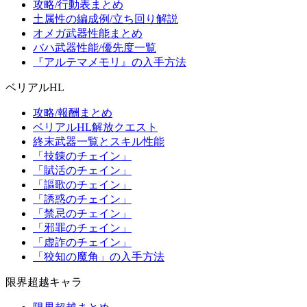
攻略/行動表まとめ
土属性の編成例/立ち回り解説
オメガ武器性能まとめ
バハ武器性能/優先度一覧
『アルテマメモリ』の入手方法
ベリアルHL
攻略/報酬まとめ
ベリアルHL解放クエスト
終末武器一覧とスキル性能
「技錬のチェイン」
「賦活のチェイン」
「謳歌のチェイン」
「誘惑のチェイン」
「禁忌のチェイン」
「邪罪のチェイン」
「虚詐のチェイン」
「狡知の魔角」の入手方法
限界超越キャラ