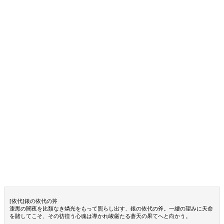
[依代]銀の依代の斧
漆黒の闇夜を比類なき燐光をもって照らし出す、銀の依代の斧。一縷の望みに天命
を賭してこそ、その彷徨う心魂は導かれ峻厳たる蒼天の果てへと向かう。