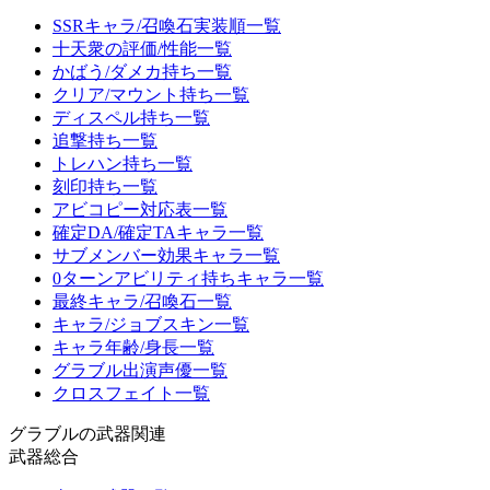
SSRキャラ/召喚石実装順一覧
十天衆の評価/性能一覧
かばう/ダメカ持ち一覧
クリア/マウント持ち一覧
ディスペル持ち一覧
追撃持ち一覧
トレハン持ち一覧
刻印持ち一覧
アビコピー対応表一覧
確定DA/確定TAキャラ一覧
サブメンバー効果キャラ一覧
0ターンアビリティ持ちキャラ一覧
最終キャラ/召喚石一覧
キャラ/ジョブスキン一覧
キャラ年齢/身長一覧
グラブル出演声優一覧
クロスフェイト一覧
グラブルの武器関連
武器総合