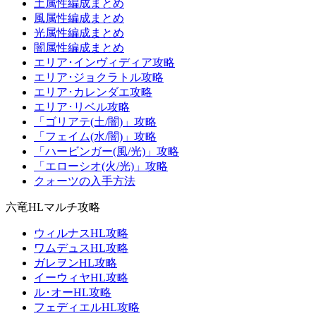
土属性編成まとめ
風属性編成まとめ
光属性編成まとめ
闇属性編成まとめ
エリア･インヴィディア攻略
エリア･ジョクラトル攻略
エリア･カレンダエ攻略
エリア･リベル攻略
「ゴリアテ(土/闇)」攻略
「フェイム(水/闇)」攻略
「ハービンガー(風/光)」攻略
「エローシオ(火/光)」攻略
クォーツの入手方法
六竜HLマルチ攻略
ウィルナスHL攻略
ワムデュスHL攻略
ガレヲンHL攻略
イーウィヤHL攻略
ル･オーHL攻略
フェディエルHL攻略