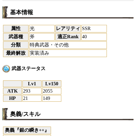
基本情報
属性
光
レアリティ
SSR
武器種
斧
適正Rank
40
分類
特典武器・その他
最終解放
実装済み
武器ステータス
Lv1
Lv150
ATK
293
2055
HP
21
149
奥義/スキル
奥義『銀の瞬き++』