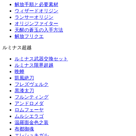
解放手順と必要素材
ウィザードオリジン
ランサーオリジン
オリジンファイター
天醒の蒼玉の入手方法
解放フリクエ
ルミナス超越
ルミナス武器交換セット
ルミナス限界超越
晩蝉
凱風絶刀
フレズヴェルク
黒漆太刀
フルンティング
アンドロメダ
ロムフェーヤ
ムルシエラゴ
温羅面金色之装
布都御魂
エレシュキガル