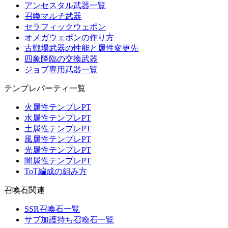
アンセスタル武器一覧
召喚マルチ武器
セラフィックウェポン
オメガウェポンの作り方
古戦場武器の性能と属性変更先
四象降臨の交換武器
ジョブ専用武器一覧
テンプレパーティ一覧
火属性テンプレPT
水属性テンプレPT
土属性テンプレPT
風属性テンプレPT
光属性テンプレPT
闇属性テンプレPT
ToT編成の組み方
召喚石関連
SSR召喚石一覧
サブ加護持ち召喚石一覧