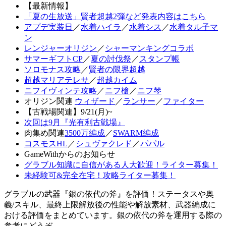
【最新情報】
「夏の生放送」賢者超越2弾など発表内容はこちら
アプデ実装日
／
水着ハイラ
／
水着シス
／
水着タル子マ
ン
レンジャーオリジン
／
シャーマンキングコラボ
サマーギフトCP
／
夏の討伐祭
／
スタンプ帳
ソロモナス攻略
／
賢者の限界超越
超越マリアテレサ
／
超越カイム
ニフイヴィンテ攻略
／
ニフ槍
／
ニフ琴
オリジン関連
ウィザード
／
ランサー
／
ファイター
【古戦場関連】9/21(月)~
次回は9月『光有利古戦場』
肉集め関連
3500万編成
／
SWARM編成
コスモスHL
／
シュヴァクレド
／
パパル
GameWithからのお知らせ
グラブル知識に自信がある人大歓迎！ライター募集！
未経験可&完全在宅！攻略ライター募集！
グラブルの武器『銀の依代の斧』を評価！ステータスや奥
義/スキル、最終上限解放後の性能や解放素材、武器編成に
おける評価をまとめています。銀の依代の斧を運用する際の
参考にどうぞ。