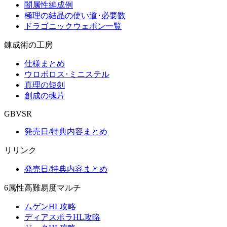
闇属性編成例
極理の結晶の使い道･必要数
ドラゴニックウェポン一覧
錬成術の工房
仕様まとめ
ウロボロス･ミニステル
真理の短剣
創成の魂片
GBVSR
発売日/特典内容まとめ
リリンク
発売日/特典内容まとめ
6属性高難易度マルチ
ムゲンHL攻略
ディアスポラHL攻略