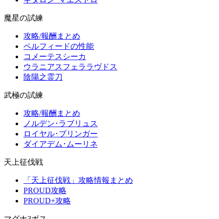
魔星の試練
攻略/報酬まとめ
ペルフィードの性能
コメーテスシーカ
ウラニアスフェララヴドス
陰陽之霊刀
武極の試練
攻略/報酬まとめ
ノルデン･ラブリュス
ロイヤル･ブリンガー
ダイアデム･ムーリネ
天上征伐戦
「天上征伐戦」攻略情報まとめ
PROUD攻略
PROUD+攻略
マグナ3ボス