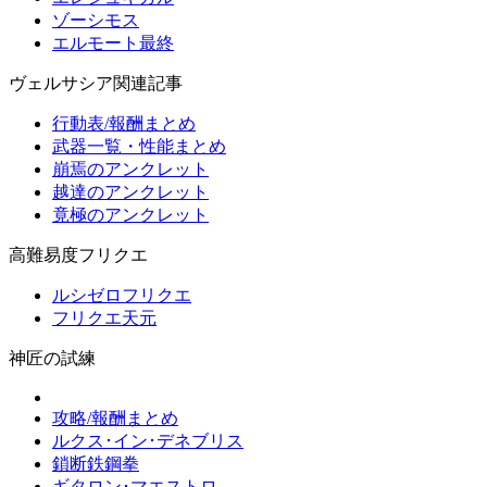
ゾーシモス
エルモート最終
ヴェルサシア関連記事
行動表/報酬まとめ
武器一覧・性能まとめ
崩焉のアンクレット
越達のアンクレット
竟極のアンクレット
高難易度フリクエ
ルシゼロフリクエ
フリクエ天元
神匠の試練
攻略/報酬まとめ
ルクス･イン･デネブリス
鎖断鉄鋼拳
ギタロン･マエストロ