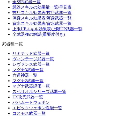
全SSR武器一覧
武器スキルの効果量一覧/早見表
技巧スキル効果表/技巧武器一覧
渾身スキル効果表/渾身武器一覧
背水スキル効果表/背水武器一覧
上限UPスキル効果表/上限UP武器一覧
全武器種の解説(重要度付き)
武器種一覧
リミテッド武器一覧
ヴィンテージ武器一覧
レヴァンス武器一覧
マグナ3武器一覧
六道神器一覧
マグナ2武器一覧
マグナ武器評価一覧
スペリオルシリーズ武器一覧
EX攻刃武器一覧
バハムートウェポン
エピックウェポン性能一覧
コスモス武器一覧