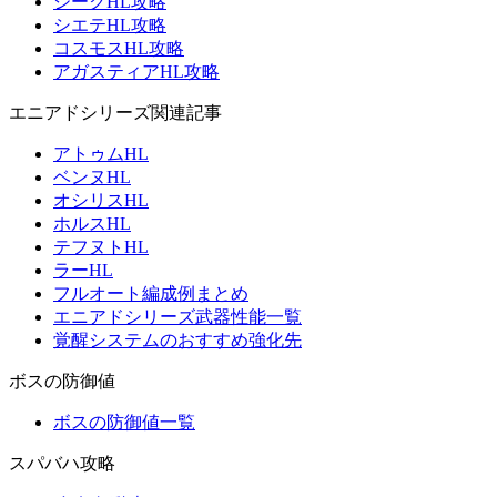
ジークHL攻略
シエテHL攻略
コスモスHL攻略
アガスティアHL攻略
エニアドシリーズ関連記事
アトゥムHL
ベンヌHL
オシリスHL
ホルスHL
テフヌトHL
ラーHL
フルオート編成例まとめ
エニアドシリーズ武器性能一覧
覚醒システムのおすすめ強化先
ボスの防御値
ボスの防御値一覧
スパバハ攻略