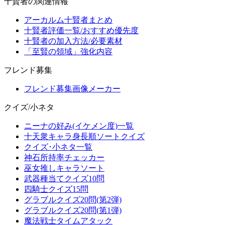
十賢者の関連情報
アーカルム十賢者まとめ
十賢者評価一覧/おすすめ優先度
十賢者の加入方法/必要素材
「至賢の領域」強化内容
フレンド募集
フレンド募集画像メーカー
クイズ/小ネタ
ニーナの好み(イケメン度)一覧
十天衆キャラ身長順ソートクイズ
クイズ･小ネタ一覧
神石所持率チェッカー
巫女推しキャラソート
武器種当てクイズ10問
四騎士クイズ15問
グラブルクイズ20問(第2弾)
グラブルクイズ20問(第1弾)
魔法戦士タイムアタック