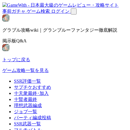
事前ガチャ
ゲーム検索
ログイン
グラブル攻略wiki｜グランブルーファンタジー徹底解説
掲示板Q&A
トップに戻る
ゲーム攻略一覧を見る
SSR評価一覧
サプチケおすすめ
十天衆最終･加入
十賢者最終
理想武器編成
ジョブ一覧
パーティ編成投稿
SSR武器一覧
マルチバトル