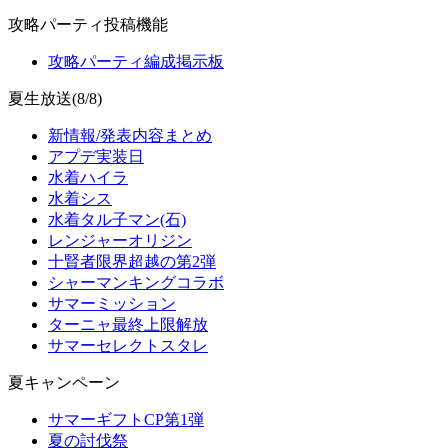
攻略パーティ投稿機能
攻略パーティ編成掲示板
夏生放送(8/8)
新情報/発表内容まとめ
アプデ実装日
水着ハイラ
水着シス
水着タル子マン(石)
レンジャーオリジン
十賢者限界超越の第2弾
シャーマンキングコラボ
サマーミッション
ターニャ最終上限解放
サマーセレクトスタレ
夏キャンペーン
サマーギフトCP第1弾
夏の討伐祭