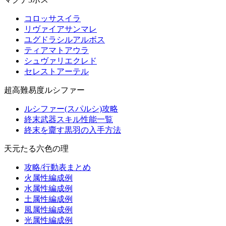
コロッサスイラ
リヴァイアサンマレ
ユグドラシルアルボス
ティアマトアウラ
シュヴァリエクレド
セレストアーテル
超高難易度ルシファー
ルシファー(スパルシ)攻略
終末武器スキル性能一覧
終末を齎す黒羽の入手方法
天元たる六色の理
攻略/行動表まとめ
火属性編成例
水属性編成例
土属性編成例
風属性編成例
光属性編成例