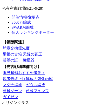
光有利古戦場(9/21~9/28)
開催情報/変更点
3500万編成
SWARM編成
個人ランキングボーダー
【報酬関連】
勲章交換優先度
果報の古箱
天醒の蒼玉
碧麗の証
極星器
【光古戦場準備向け】
限界超越おすすめ優先度
賢者最終上限解放の強化内容
マグナ編成
ゼウス編成
超越ソーン
超越フュンフ
ガイゼン
オリジンクラス