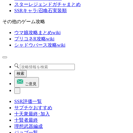
スターレジェンドガチャまとめ
SSRキャラ/召喚石実装順
その他のゲーム攻略
ウマ娘攻略まとめwiki
プリコネR攻略wiki
シャドウバース攻略wiki
検索
ご意見
SSR評価一覧
サプチケおすすめ
十天衆最終･加入
十賢者最終
理想武器編成
ジョブ一覧