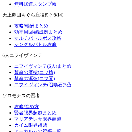
無料10連スタンプ帳
天上劇団もぐら座復刻(~8/14)
攻略/報酬まとめ
効率周回/編成例まとめ
マルチバトルボス攻略
シングルバトル攻略
6人ニフイヴィンテ
ニフイヴィンテ(6人)まとめ
禁命の魔槍(ニフ槍)
禁命の溟弦(ニフ琴)
ニフイヴィンテ(召喚石)5凸
ソロモナスの賢者
攻略/進め方
賢者限界超越まとめ
マリアテレサ限界超越
カイム限界超越
アーカルムの祝福一覧