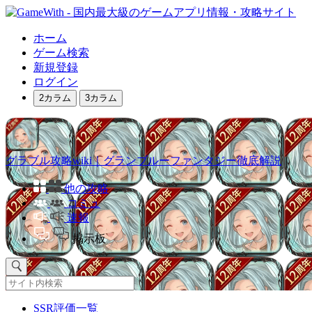
ホーム
ゲーム検索
新規登録
ログイン
2カラム
3カラム
グラブル攻略wiki｜グランブルーファンタジー徹底解説
他の攻略
コミュ
速報
掲示板
SSR評価一覧