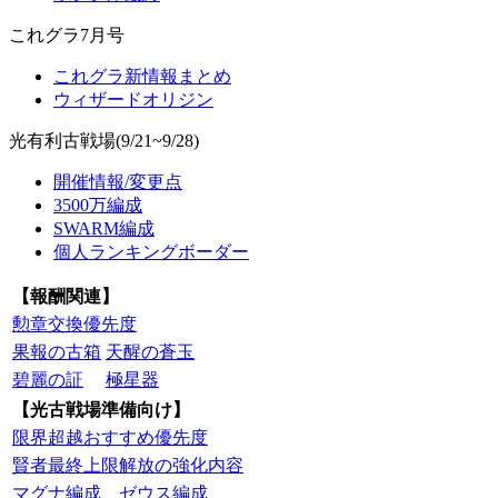
これグラ7月号
これグラ新情報まとめ
ウィザードオリジン
光有利古戦場(9/21~9/28)
開催情報/変更点
3500万編成
SWARM編成
個人ランキングボーダー
【報酬関連】
勲章交換優先度
果報の古箱
天醒の蒼玉
碧麗の証
極星器
【光古戦場準備向け】
限界超越おすすめ優先度
賢者最終上限解放の強化内容
マグナ編成
ゼウス編成