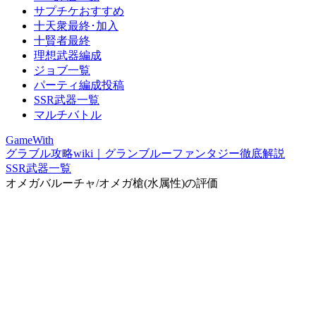
サプチケおすすめ
十天衆最終･加入
十賢者最終
理想武器編成
ジョブ一覧
パーティ編成投稿
SSR武器一覧
マルチバトル
GameWith
グラブル攻略wiki｜グランブルーファンタジー徹底解説
SSR武器一覧
オメガバルーチャ/オメガ槍(水属性)の評価