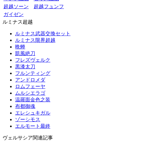
超越ソーン
超越フュンフ
ガイゼン
ルミナス超越
ルミナス武器交換セット
ルミナス限界超越
晩蝉
凱風絶刀
フレズヴェルク
黒漆太刀
フルンティング
アンドロメダ
ロムフェーヤ
ムルシエラゴ
温羅面金色之装
布都御魂
エレシュキガル
ゾーシモス
エルモート最終
ヴェルサシア関連記事