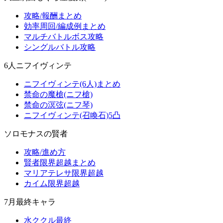
攻略/報酬まとめ
効率周回/編成例まとめ
マルチバトルボス攻略
シングルバトル攻略
6人ニフイヴィンテ
ニフイヴィンテ(6人)まとめ
禁命の魔槍(ニフ槍)
禁命の溟弦(ニフ琴)
ニフイヴィンテ(召喚石)5凸
ソロモナスの賢者
攻略/進め方
賢者限界超越まとめ
マリアテレサ限界超越
カイム限界超越
7月最終キャラ
水ククル最終