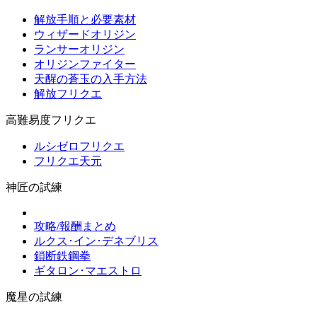
解放手順と必要素材
ウィザードオリジン
ランサーオリジン
オリジンファイター
天醒の蒼玉の入手方法
解放フリクエ
高難易度フリクエ
ルシゼロフリクエ
フリクエ天元
神匠の試練
攻略/報酬まとめ
ルクス･イン･デネブリス
鎖断鉄鋼拳
ギタロン･マエストロ
魔星の試練