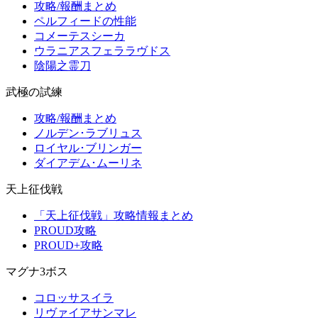
攻略/報酬まとめ
ペルフィードの性能
コメーテスシーカ
ウラニアスフェララヴドス
陰陽之霊刀
武極の試練
攻略/報酬まとめ
ノルデン･ラブリュス
ロイヤル･ブリンガー
ダイアデム･ムーリネ
天上征伐戦
「天上征伐戦」攻略情報まとめ
PROUD攻略
PROUD+攻略
マグナ3ボス
コロッサスイラ
リヴァイアサンマレ