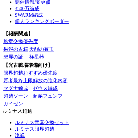
開催情報/変更点
3500万編成
SWARM編成
個人ランキングボーダー
【報酬関連】
勲章交換優先度
果報の古箱
天醒の蒼玉
碧麗の証
極星器
【光古戦場準備向け】
限界超越おすすめ優先度
賢者最終上限解放の強化内容
マグナ編成
ゼウス編成
超越ソーン
超越フュンフ
ガイゼン
ルミナス超越
ルミナス武器交換セット
ルミナス限界超越
晩蝉