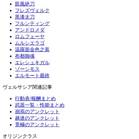
凱風絶刀
フレズヴェルク
黒漆太刀
フルンティング
アンドロメダ
ロムフェーヤ
ムルシエラゴ
温羅面金色之装
布都御魂
エレシュキガル
ゾーシモス
エルモート最終
ヴェルサシア関連記事
行動表/報酬まとめ
武器一覧・性能まとめ
崩焉のアンクレット
越達のアンクレット
竟極のアンクレット
オリジンクラス