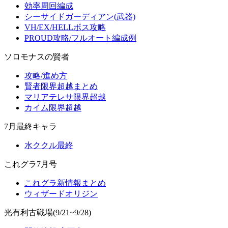
効率周回編成
シーサイドガーディアン(武器)
VH/EX/HELLボス攻略
PROUD攻略/フルオート編成例
ソロモナスの賢者
攻略/進め方
賢者限界超越まとめ
マリアテレサ限界超越
カイム限界超越
7月最終キャラ
水ククル最終
これグラ7月号
これグラ新情報まとめ
ウィザードオリジン
光有利古戦場(9/21~9/28)