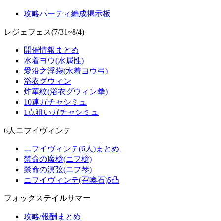
攻略パーティ編成掲示板
レジェフェス(7/31~8/4)
開催情報まとめ
水着ヨウ(水属性)
愛沿之浮袋(水着ヨウ弓)
浴衣グウィン
炸華紋(浴衣グウィン拳)
10連ガチャシミュ
1点狙いガチャシミュ
6人ニフイヴィンテ
ニフイヴィンテ(6人)まとめ
禁命の魔槍(ニフ槍)
禁命の溟弦(ニフ琴)
ニフイヴィンテ(召喚石)5凸
フォックステイルサマー
攻略/報酬まとめ