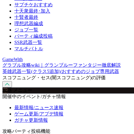
サプチケおすすめ
十天衆最終･加入
十賢者最終
理想武器編成
ジョブ一覧
パーティ編成投稿
SSR武器一覧
マルチバトル
GameWith
グラブル攻略wiki｜グランブルーファンタジー徹底解説
英雄武器一覧(クラス5追加)/おすすめのジョブ専用武器
スコフニュング・セス(闇スコフニュング)の評価
攻略 メニュー
開催中のイベント/ガチャ情報
最新情報/ニュース速報
ゲーム更新/アプデ情報
ガチャ更新情報
攻略パーティ投稿機能