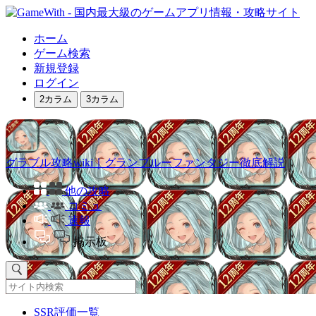
ホーム
ゲーム検索
新規登録
ログイン
2カラム
3カラム
グラブル攻略wiki｜グランブルーファンタジー徹底解説
他の攻略
コミュ
速報
掲示板
SSR評価一覧