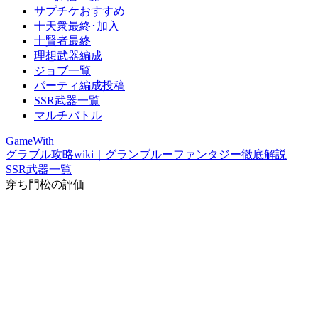
サプチケおすすめ
十天衆最終･加入
十賢者最終
理想武器編成
ジョブ一覧
パーティ編成投稿
SSR武器一覧
マルチバトル
GameWith
グラブル攻略wiki｜グランブルーファンタジー徹底解説
SSR武器一覧
穿ち門松の評価