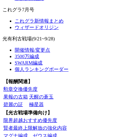
これグラ7月号
これグラ新情報まとめ
ウィザードオリジン
光有利古戦場(9/21~9/28)
開催情報/変更点
3500万編成
SWARM編成
個人ランキングボーダー
【報酬関連】
勲章交換優先度
果報の古箱
天醒の蒼玉
碧麗の証
極星器
【光古戦場準備向け】
限界超越おすすめ優先度
賢者最終上限解放の強化内容
マグナ編成
ゼウス編成