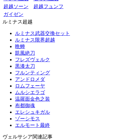
超越ソーン
超越フュンフ
ガイゼン
ルミナス超越
ルミナス武器交換セット
ルミナス限界超越
晩蝉
凱風絶刀
フレズヴェルク
黒漆太刀
フルンティング
アンドロメダ
ロムフェーヤ
ムルシエラゴ
温羅面金色之装
布都御魂
エレシュキガル
ゾーシモス
エルモート最終
ヴェルサシア関連記事