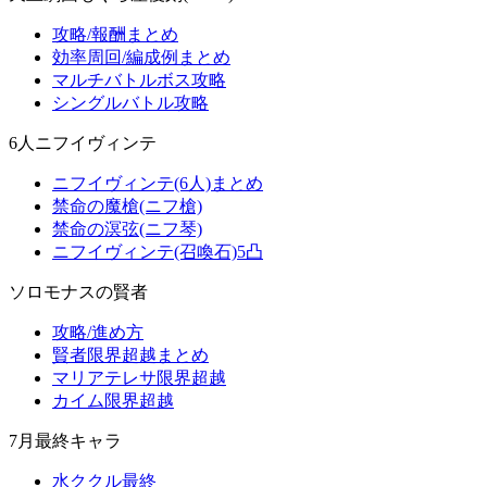
攻略/報酬まとめ
効率周回/編成例まとめ
マルチバトルボス攻略
シングルバトル攻略
6人ニフイヴィンテ
ニフイヴィンテ(6人)まとめ
禁命の魔槍(ニフ槍)
禁命の溟弦(ニフ琴)
ニフイヴィンテ(召喚石)5凸
ソロモナスの賢者
攻略/進め方
賢者限界超越まとめ
マリアテレサ限界超越
カイム限界超越
7月最終キャラ
水ククル最終