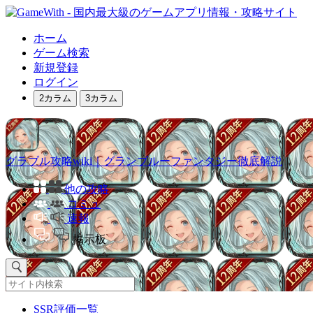
ホーム
ゲーム検索
新規登録
ログイン
2カラム
3カラム
グラブル攻略wiki｜グランブルーファンタジー徹底解説
他の攻略
コミュ
速報
掲示板
SSR評価一覧