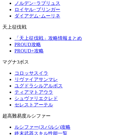
ノルデン･ラブリュス
ロイヤル･ブリンガー
ダイアデム･ムーリネ
天上征伐戦
「天上征伐戦」攻略情報まとめ
PROUD攻略
PROUD+攻略
マグナ3ボス
コロッサスイラ
リヴァイアサンマレ
ユグドラシルアルボス
ティアマトアウラ
シュヴァリエクレド
セレストアーテル
超高難易度ルシファー
ルシファー(スパルシ)攻略
終末武器スキル性能一覧