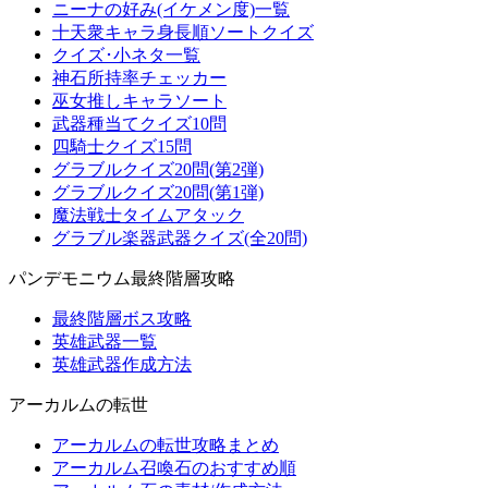
ニーナの好み(イケメン度)一覧
十天衆キャラ身長順ソートクイズ
クイズ･小ネタ一覧
神石所持率チェッカー
巫女推しキャラソート
武器種当てクイズ10問
四騎士クイズ15問
グラブルクイズ20問(第2弾)
グラブルクイズ20問(第1弾)
魔法戦士タイムアタック
グラブル楽器武器クイズ(全20問)
パンデモニウム最終階層攻略
最終階層ボス攻略
英雄武器一覧
英雄武器作成方法
アーカルムの転世
アーカルムの転世攻略まとめ
アーカルム召喚石のおすすめ順