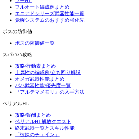
ラーHL
フルオート編成例まとめ
エニアドシリーズ武器性能一覧
覚醒システムのおすすめ強化先
ボスの防御値
ボスの防御値一覧
スパバハ攻略
攻略/行動表まとめ
土属性の編成例/立ち回り解説
オメガ武器性能まとめ
バハ武器性能/優先度一覧
『アルテマメモリ』の入手方法
ベリアルHL
攻略/報酬まとめ
ベリアルHL解放クエスト
終末武器一覧とスキル性能
「技錬のチェイン」