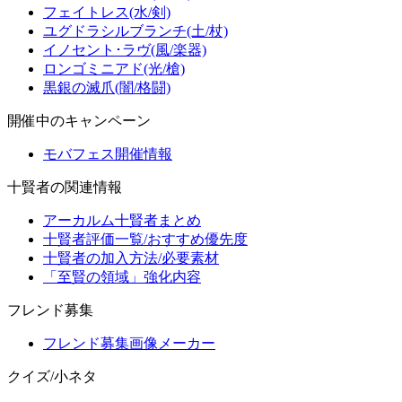
フェイトレス(水/剣)
ユグドラシルブランチ(土/杖)
イノセント･ラヴ(風/楽器)
ロンゴミニアド(光/槍)
黒銀の滅爪(闇/格闘)
開催中のキャンペーン
モバフェス開催情報
十賢者の関連情報
アーカルム十賢者まとめ
十賢者評価一覧/おすすめ優先度
十賢者の加入方法/必要素材
「至賢の領域」強化内容
フレンド募集
フレンド募集画像メーカー
クイズ/小ネタ