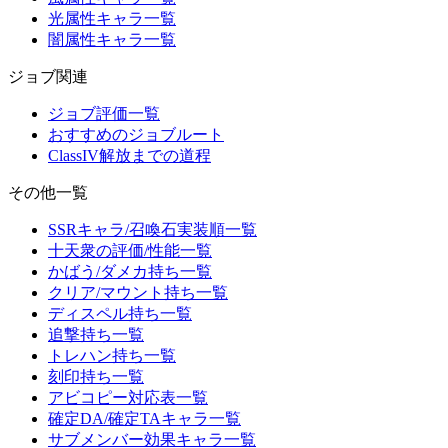
光属性キャラ一覧
闇属性キャラ一覧
ジョブ関連
ジョブ評価一覧
おすすめのジョブルート
ClassIV解放までの道程
その他一覧
SSRキャラ/召喚石実装順一覧
十天衆の評価/性能一覧
かばう/ダメカ持ち一覧
クリア/マウント持ち一覧
ディスペル持ち一覧
追撃持ち一覧
トレハン持ち一覧
刻印持ち一覧
アビコピー対応表一覧
確定DA/確定TAキャラ一覧
サブメンバー効果キャラ一覧