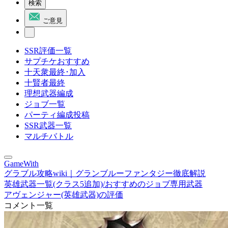
検索
ご意見
SSR評価一覧
サプチケおすすめ
十天衆最終･加入
十賢者最終
理想武器編成
ジョブ一覧
パーティ編成投稿
SSR武器一覧
マルチバトル
GameWith
グラブル攻略wiki｜グランブルーファンタジー徹底解説
英雄武器一覧(クラス5追加)/おすすめのジョブ専用武器
アヴェンジャー(英雄武器)の評価
コメント一覧