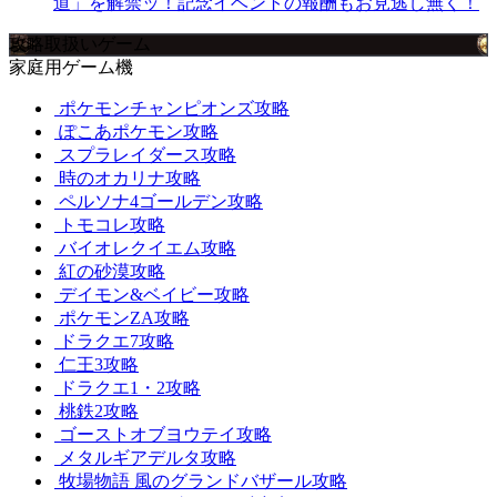
道」を解禁ッ！記念イベントの報酬もお見逃し無く！
攻略取扱いゲーム
家庭用ゲーム機
ポケモンチャンピオンズ攻略
ぽこあポケモン攻略
スプラレイダース攻略
時のオカリナ攻略
ペルソナ4ゴールデン攻略
トモコレ攻略
バイオレクイエム攻略
紅の砂漠攻略
デイモン&ベイビー攻略
ポケモンZA攻略
ドラクエ7攻略
仁王3攻略
ドラクエ1・2攻略
桃鉄2攻略
ゴーストオブヨウテイ攻略
メタルギアデルタ攻略
牧場物語 風のグランドバザール攻略