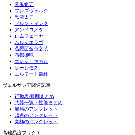
凱風絶刀
フレズヴェルク
黒漆太刀
フルンティング
アンドロメダ
ロムフェーヤ
ムルシエラゴ
温羅面金色之装
布都御魂
エレシュキガル
ゾーシモス
エルモート最終
ヴェルサシア関連記事
行動表/報酬まとめ
武器一覧・性能まとめ
崩焉のアンクレット
越達のアンクレット
竟極のアンクレット
高難易度フリクエ