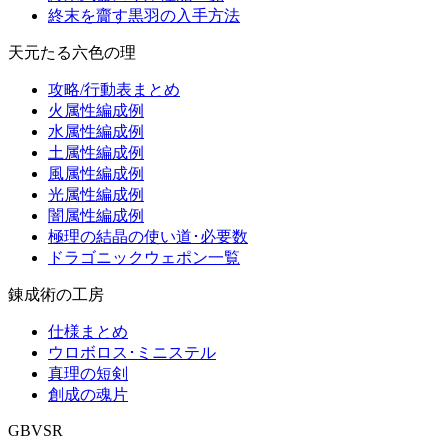
終末を齎す黒羽の入手方法
天元たる六色の理
攻略/行動表まとめ
火属性編成例
水属性編成例
土属性編成例
風属性編成例
光属性編成例
闇属性編成例
極理の結晶の使い道･必要数
ドラゴニックウェポン一覧
錬成術の工房
仕様まとめ
ウロボロス･ミニステル
真理の短剣
創成の魂片
GBVSR