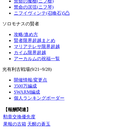
禁命の魔槍(ニフ槍)
禁命の溟弦(ニフ琴)
ニフイヴィンテ(召喚石)5凸
ソロモナスの賢者
攻略/進め方
賢者限界超越まとめ
マリアテレサ限界超越
カイム限界超越
アーカルムの祝福一覧
光有利古戦場(9/21~9/28)
開催情報/変更点
3500万編成
SWARM編成
個人ランキングボーダー
【報酬関連】
勲章交換優先度
果報の古箱
天醒の蒼玉