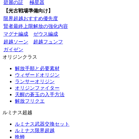
碧麗の証
極星器
【光古戦場準備向け】
限界超越おすすめ優先度
賢者最終上限解放の強化内容
マグナ編成
ゼウス編成
超越ソーン
超越フュンフ
ガイゼン
オリジンクラス
解放手順と必要素材
ウィザードオリジン
ランサーオリジン
オリジンファイター
天醒の蒼玉の入手方法
解放フリクエ
ルミナス超越
ルミナス武器交換セット
ルミナス限界超越
晩蝉