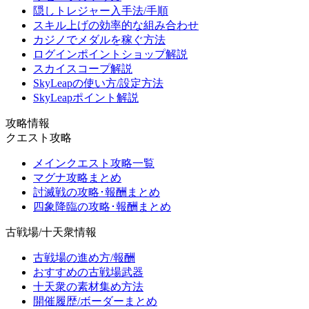
隠しトレジャー入手法/手順
スキル上げの効率的な組み合わせ
カジノでメダルを稼ぐ方法
ログインポイントショップ解説
スカイスコープ解説
SkyLeapの使い方/設定方法
SkyLeapポイント解説
攻略情報
クエスト攻略
メインクエスト攻略一覧
マグナ攻略まとめ
討滅戦の攻略･報酬まとめ
四象降臨の攻略･報酬まとめ
古戦場/十天衆情報
古戦場の進め方/報酬
おすすめの古戦場武器
十天衆の素材集め方法
開催履歴/ボーダーまとめ