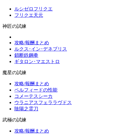
ルシゼロフリクエ
フリクエ天元
神匠の試練
攻略/報酬まとめ
ルクス･イン･デネブリス
鎖断鉄鋼拳
ギタロン･マエストロ
魔星の試練
攻略/報酬まとめ
ペルフィードの性能
コメーテスシーカ
ウラニアスフェララヴドス
陰陽之霊刀
武極の試練
攻略/報酬まとめ