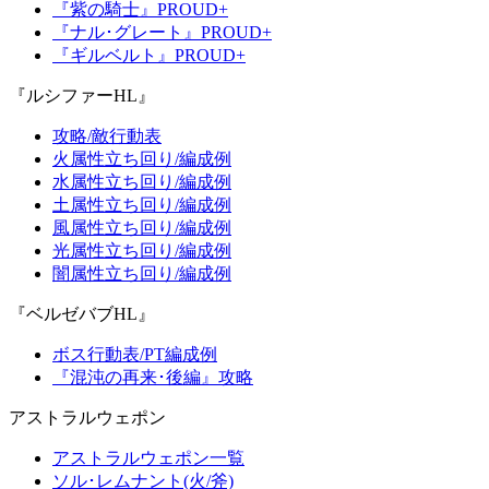
『紫の騎士』PROUD+
『ナル･グレート』PROUD+
『ギルベルト』PROUD+
『ルシファーHL』
攻略/敵行動表
火属性立ち回り/編成例
水属性立ち回り/編成例
土属性立ち回り/編成例
風属性立ち回り/編成例
光属性立ち回り/編成例
闇属性立ち回り/編成例
『ベルゼバブHL』
ボス行動表/PT編成例
『混沌の再来･後編』攻略
アストラルウェポン
アストラルウェポン一覧
ソル･レムナント(火/斧)