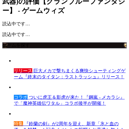
武器)の評価【グランブルーファンタジ
ー】 - ゲームウィズ
読込中です…
読込中です…
ゲームを探す
リリース
巨大メカで撃ちまくる爽快シューティングゲ
ーム『終末のタイタン：ラストラッシュ』リリース！
コラボ
ついに虎王＆影虎が来た！『鋼嵐 - メカラシ』
で「魔神英雄伝ワタル」コラボ後半が開催！
特集
『鈴蘭の剣』が2周年を迎え、新章「氷と血の