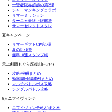
十賢者限界超越の第2弾
シャーマンキングコラボ
サマーミッション
ターニャ最終上限解放
サマーセレクトスタレ
夏キャンペーン
サマーギフトCP第1弾
夏の討伐祭
無料10連スタンプ帳
天上劇団もぐら座復刻(~8/14)
攻略/報酬まとめ
効率周回/編成例まとめ
マルチバトルボス攻略
シングルバトル攻略
6人ニフイヴィンテ
ニフイヴィンテ(6人)まとめ