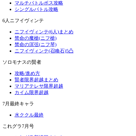
マルチバトルボス攻略
シングルバトル攻略
6人ニフイヴィンテ
ニフイヴィンテ(6人)まとめ
禁命の魔槍(ニフ槍)
禁命の溟弦(ニフ琴)
ニフイヴィンテ(召喚石)5凸
ソロモナスの賢者
攻略/進め方
賢者限界超越まとめ
マリアテレサ限界超越
カイム限界超越
7月最終キャラ
水ククル最終
これグラ7月号