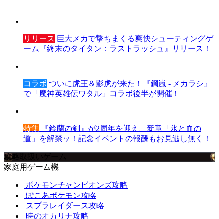
リリース
巨大メカで撃ちまくる爽快シューティングゲ
ーム『終末のタイタン：ラストラッシュ』リリース！
コラボ
ついに虎王＆影虎が来た！『鋼嵐 - メカラシ』
で「魔神英雄伝ワタル」コラボ後半が開催！
特集
『鈴蘭の剣』が2周年を迎え、新章「氷と血の
道」を解禁ッ！記念イベントの報酬もお見逃し無く！
攻略取扱いゲーム
家庭用ゲーム機
ポケモンチャンピオンズ攻略
ぽこあポケモン攻略
スプラレイダース攻略
時のオカリナ攻略