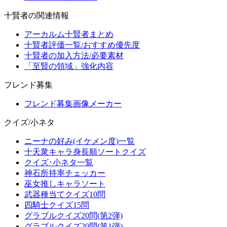
十賢者の関連情報
アーカルム十賢者まとめ
十賢者評価一覧/おすすめ優先度
十賢者の加入方法/必要素材
「至賢の領域」強化内容
フレンド募集
フレンド募集画像メーカー
クイズ/小ネタ
ニーナの好み(イケメン度)一覧
十天衆キャラ身長順ソートクイズ
クイズ･小ネタ一覧
神石所持率チェッカー
巫女推しキャラソート
武器種当てクイズ10問
四騎士クイズ15問
グラブルクイズ20問(第2弾)
グラブルクイズ20問(第1弾)