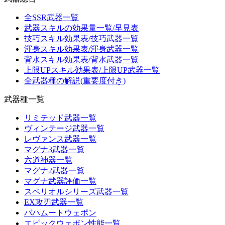
全SSR武器一覧
武器スキルの効果量一覧/早見表
技巧スキル効果表/技巧武器一覧
渾身スキル効果表/渾身武器一覧
背水スキル効果表/背水武器一覧
上限UPスキル効果表/上限UP武器一覧
全武器種の解説(重要度付き)
武器種一覧
リミテッド武器一覧
ヴィンテージ武器一覧
レヴァンス武器一覧
マグナ3武器一覧
六道神器一覧
マグナ2武器一覧
マグナ武器評価一覧
スペリオルシリーズ武器一覧
EX攻刃武器一覧
バハムートウェポン
エピックウェポン性能一覧