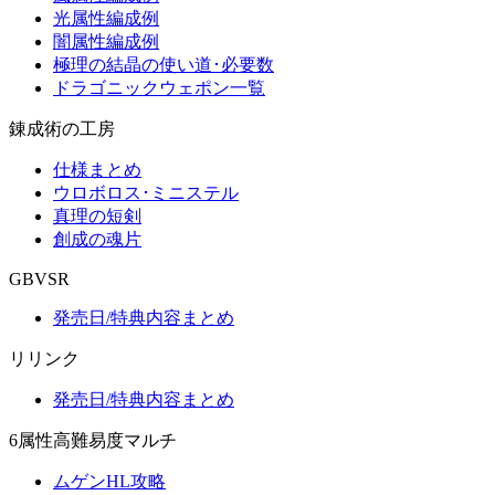
光属性編成例
闇属性編成例
極理の結晶の使い道･必要数
ドラゴニックウェポン一覧
錬成術の工房
仕様まとめ
ウロボロス･ミニステル
真理の短剣
創成の魂片
GBVSR
発売日/特典内容まとめ
リリンク
発売日/特典内容まとめ
6属性高難易度マルチ
ムゲンHL攻略