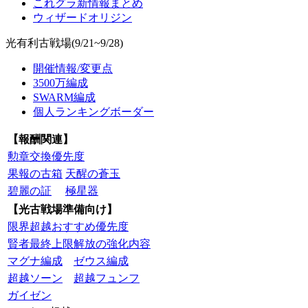
これグラ新情報まとめ
ウィザードオリジン
光有利古戦場(9/21~9/28)
開催情報/変更点
3500万編成
SWARM編成
個人ランキングボーダー
【報酬関連】
勲章交換優先度
果報の古箱
天醒の蒼玉
碧麗の証
極星器
【光古戦場準備向け】
限界超越おすすめ優先度
賢者最終上限解放の強化内容
マグナ編成
ゼウス編成
超越ソーン
超越フュンフ
ガイゼン