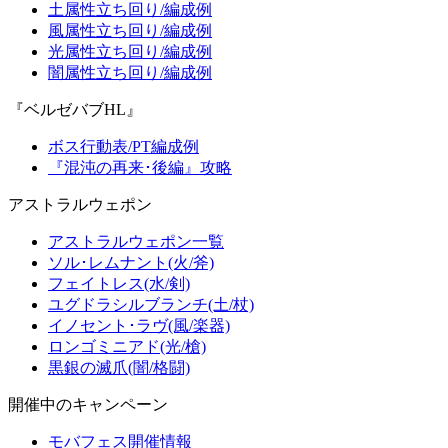
土属性立ち回り/編成例
風属性立ち回り/編成例
光属性立ち回り/編成例
闇属性立ち回り/編成例
『ベルゼバブHL』
ボス行動表/PT編成例
『混沌の再来･後編』攻略
アストラルウェポン
アストラルウェポン一覧
ソル･レムナント(火/斧)
フェイトレス(水/剣)
ユグドラシルブランチ(土/杖)
イノセント･ラヴ(風/楽器)
ロンゴミニアド(光/槍)
黒銀の滅爪(闇/格闘)
開催中のキャンペーン
モバフェス開催情報