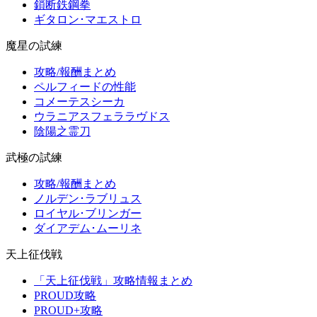
鎖断鉄鋼拳
ギタロン･マエストロ
魔星の試練
攻略/報酬まとめ
ペルフィードの性能
コメーテスシーカ
ウラニアスフェララヴドス
陰陽之霊刀
武極の試練
攻略/報酬まとめ
ノルデン･ラブリュス
ロイヤル･ブリンガー
ダイアデム･ムーリネ
天上征伐戦
「天上征伐戦」攻略情報まとめ
PROUD攻略
PROUD+攻略