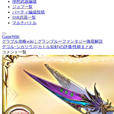
理想武器編成
ジョブ一覧
パーティ編成投稿
SSR武器一覧
マルチバトル
GameWith
グラブル攻略wiki｜グランブルーファンタジー徹底解説
デコル･シカリウス(カトル短剣)の評価/性能まとめ
コメント一覧