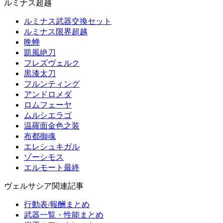
ルミナス超越
ルミナス武器交換セット
ルミナス限界超越
晩蝉
凱風絶刀
フレズヴェルク
黒漆太刀
フルンティング
アンドロメダ
ロムフェーヤ
ムルシエラゴ
温羅面金色之装
布都御魂
エレシュキガル
ゾーシモス
エルモート最終
ヴェルサシア関連記事
行動表/報酬まとめ
武器一覧・性能まとめ