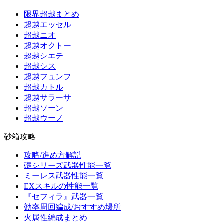
限界超越まとめ
超越エッセル
超越ニオ
超越オクトー
超越シエテ
超越シス
超越フュンフ
超越カトル
超越サラーサ
超越ソーン
超越ウーノ
砂箱攻略
攻略/進め方解説
礎シリーズ武器性能一覧
ミーレス武器性能一覧
EXスキルの性能一覧
『セフィラ』武器一覧
効率周回編成/おすすめ場所
火属性編成まとめ