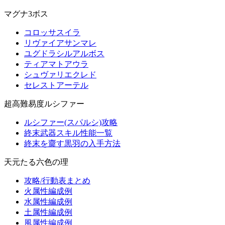
マグナ3ボス
コロッサスイラ
リヴァイアサンマレ
ユグドラシルアルボス
ティアマトアウラ
シュヴァリエクレド
セレストアーテル
超高難易度ルシファー
ルシファー(スパルシ)攻略
終末武器スキル性能一覧
終末を齎す黒羽の入手方法
天元たる六色の理
攻略/行動表まとめ
火属性編成例
水属性編成例
土属性編成例
風属性編成例