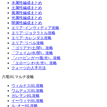
水属性編成まとめ
土属性編成まとめ
風属性編成まとめ
光属性編成まとめ
闇属性編成まとめ
エリア･インヴィディア攻略
エリア･ジョクラトル攻略
エリア･カレンダエ攻略
エリア･リベル攻略
「ゴリアテ(土/闇)」攻略
「フェイム(水/闇)」攻略
「ハービンガー(風/光)」攻略
「エローシオ(火/光)」攻略
クォーツの入手方法
六竜HLマルチ攻略
ウィルナスHL攻略
ワムデュスHL攻略
ガレヲンHL攻略
イーウィヤHL攻略
ル･オーHL攻略