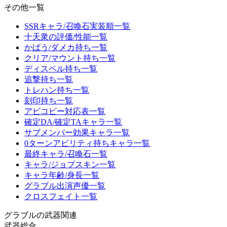
その他一覧
SSRキャラ/召喚石実装順一覧
十天衆の評価/性能一覧
かばう/ダメカ持ち一覧
クリア/マウント持ち一覧
ディスペル持ち一覧
追撃持ち一覧
トレハン持ち一覧
刻印持ち一覧
アビコピー対応表一覧
確定DA/確定TAキャラ一覧
サブメンバー効果キャラ一覧
0ターンアビリティ持ちキャラ一覧
最終キャラ/召喚石一覧
キャラ/ジョブスキン一覧
キャラ年齢/身長一覧
グラブル出演声優一覧
クロスフェイト一覧
グラブルの武器関連
武器総合