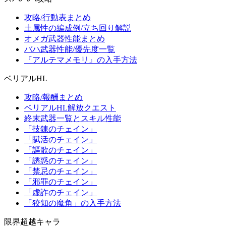
攻略/行動表まとめ
土属性の編成例/立ち回り解説
オメガ武器性能まとめ
バハ武器性能/優先度一覧
『アルテマメモリ』の入手方法
ベリアルHL
攻略/報酬まとめ
ベリアルHL解放クエスト
終末武器一覧とスキル性能
「技錬のチェイン」
「賦活のチェイン」
「謳歌のチェイン」
「誘惑のチェイン」
「禁忌のチェイン」
「邪罪のチェイン」
「虚詐のチェイン」
「狡知の魔角」の入手方法
限界超越キャラ