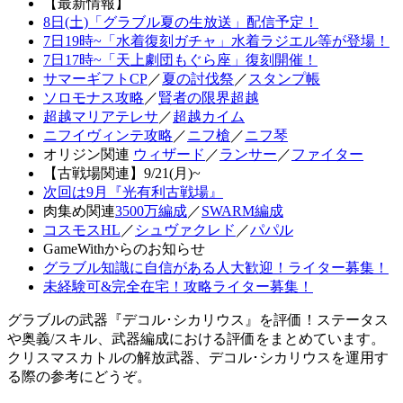
【最新情報】
8日(土)「グラブル夏の生放送」配信予定！
7日19時~「水着復刻ガチャ」水着ラジエル等が登場！
7日17時~「天上劇団もぐら座」復刻開催！
サマーギフトCP
／
夏の討伐祭
／
スタンプ帳
ソロモナス攻略
／
賢者の限界超越
超越マリアテレサ
／
超越カイム
ニフイヴィンテ攻略
／
ニフ槍
／
ニフ琴
オリジン関連
ウィザード
／
ランサー
／
ファイター
【古戦場関連】9/21(月)~
次回は9月『光有利古戦場』
肉集め関連
3500万編成
／
SWARM編成
コスモスHL
／
シュヴァクレド
／
パパル
GameWithからのお知らせ
グラブル知識に自信がある人大歓迎！ライター募集！
未経験可&完全在宅！攻略ライター募集！
グラブルの武器『デコル･シカリウス』を評価！ステータス
や奥義/スキル、武器編成における評価をまとめています。
クリスマスカトルの解放武器、デコル･シカリウスを運用す
る際の参考にどうぞ。