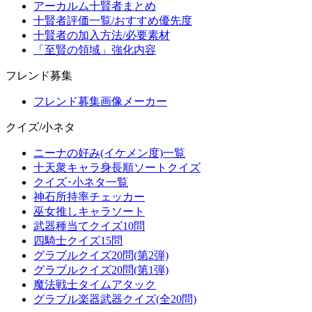
アーカルム十賢者まとめ
十賢者評価一覧/おすすめ優先度
十賢者の加入方法/必要素材
「至賢の領域」強化内容
フレンド募集
フレンド募集画像メーカー
クイズ/小ネタ
ニーナの好み(イケメン度)一覧
十天衆キャラ身長順ソートクイズ
クイズ･小ネタ一覧
神石所持率チェッカー
巫女推しキャラソート
武器種当てクイズ10問
四騎士クイズ15問
グラブルクイズ20問(第2弾)
グラブルクイズ20問(第1弾)
魔法戦士タイムアタック
グラブル楽器武器クイズ(全20問)