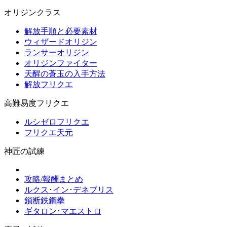
オリジンクラス
解放手順と必要素材
ウィザードオリジン
ランサーオリジン
オリジンファイター
天醒の蒼玉の入手方法
解放フリクエ
高難易度フリクエ
ルシゼロフリクエ
フリクエ天元
神匠の試練
攻略/報酬まとめ
ルクス･イン･デネブリス
鎖断鉄鋼拳
ギタロン･マエストロ