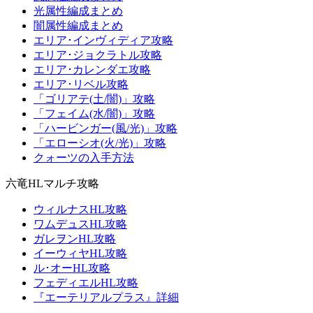
光属性編成まとめ
闇属性編成まとめ
エリア･インヴィディア攻略
エリア･ジョクラトル攻略
エリア･カレンダエ攻略
エリア･リベル攻略
「ゴリアテ(土/闇)」攻略
「フェイム(水/闇)」攻略
「ハービンガー(風/光)」攻略
「エローシオ(火/光)」攻略
クォーツの入手方法
六竜HLマルチ攻略
ウィルナスHL攻略
ワムデュスHL攻略
ガレヲンHL攻略
イーウィヤHL攻略
ル･オーHL攻略
フェディエルHL攻略
『エーテリアルプラス』詳細