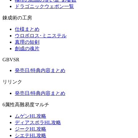
ドラゴニックウェポン一覧
錬成術の工房
仕様まとめ
ウロボロス･ミニステル
真理の短剣
創成の魂片
GBVSR
発売日/特典内容まとめ
リリンク
発売日/特典内容まとめ
6属性高難易度マルチ
ムゲンHL攻略
ディアスポラHL攻略
ジークHL攻略
シエテHL攻略