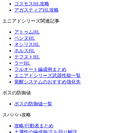
コスモスHL攻略
アガスティアHL攻略
エニアドシリーズ関連記事
アトゥムHL
ベンヌHL
オシリスHL
ホルスHL
テフヌトHL
ラーHL
フルオート編成例まとめ
エニアドシリーズ武器性能一覧
覚醒システムのおすすめ強化先
ボスの防御値
ボスの防御値一覧
スパバハ攻略
攻略/行動表まとめ
土属性の編成例/立ち回り解説