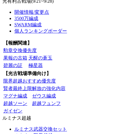
光有利古戦場(9/21~9/28)
開催情報/変更点
3500万編成
SWARM編成
個人ランキングボーダー
【報酬関連】
勲章交換優先度
果報の古箱
天醒の蒼玉
碧麗の証
極星器
【光古戦場準備向け】
限界超越おすすめ優先度
賢者最終上限解放の強化内容
マグナ編成
ゼウス編成
超越ソーン
超越フュンフ
ガイゼン
ルミナス超越
ルミナス武器交換セット