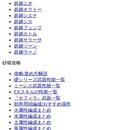
超越ニオ
超越オクトー
超越シエテ
超越シス
超越フュンフ
超越カトル
超越サラーサ
超越ソーン
超越ウーノ
砂箱攻略
攻略/進め方解説
礎シリーズ武器性能一覧
ミーレス武器性能一覧
EXスキルの性能一覧
『セフィラ』武器一覧
効率周回編成/おすすめ場所
火属性編成まとめ
水属性編成まとめ
土属性編成まとめ
風属性編成まとめ