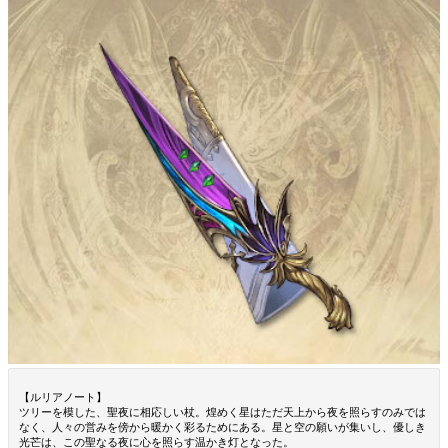
【ルリアノート】
ツリーを模した、聖夜に相応しい杖。煌めく星はただ天上から夜を照らすのみでは
なく、人々の営みを傍から暖かく彩るためにある。星と空の願いが集いし、優しき
光芒は、この聖なる夜に心を照らす温かき灯となった。