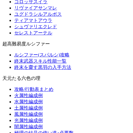
コロッサスイラ
リヴァイアサンマレ
ユグドラシルアルボス
ティアマトアウラ
シュヴァリエクレド
セレストアーテル
超高難易度ルシファー
ルシファー(スパルシ)攻略
終末武器スキル性能一覧
終末を齎す黒羽の入手方法
天元たる六色の理
攻略/行動表まとめ
火属性編成例
水属性編成例
土属性編成例
風属性編成例
光属性編成例
闇属性編成例
極理の結晶の使い道･必要数