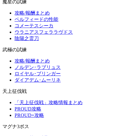
魔星の試練
攻略/報酬まとめ
ペルフィードの性能
コメーテスシーカ
ウラニアスフェララヴドス
陰陽之霊刀
武極の試練
攻略/報酬まとめ
ノルデン･ラブリュス
ロイヤル･ブリンガー
ダイアデム･ムーリネ
天上征伐戦
「天上征伐戦」攻略情報まとめ
PROUD攻略
PROUD+攻略
マグナ3ボス