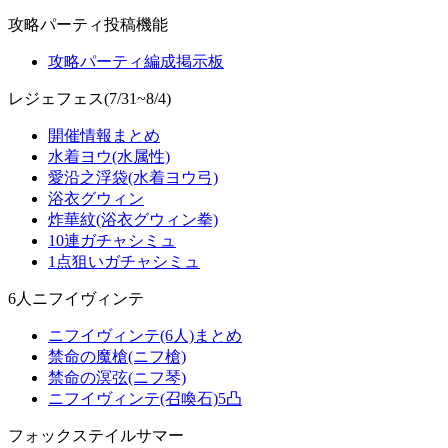
攻略パーティ投稿機能
攻略パーティ編成掲示板
レジェフェス(7/31~8/4)
開催情報まとめ
水着ヨウ(水属性)
愛沿之浮袋(水着ヨウ弓)
浴衣グウィン
炸華紋(浴衣グウィン拳)
10連ガチャシミュ
1点狙いガチャシミュ
6人ニフイヴィンテ
ニフイヴィンテ(6人)まとめ
禁命の魔槍(ニフ槍)
禁命の溟弦(ニフ琴)
ニフイヴィンテ(召喚石)5凸
フォックステイルサマー