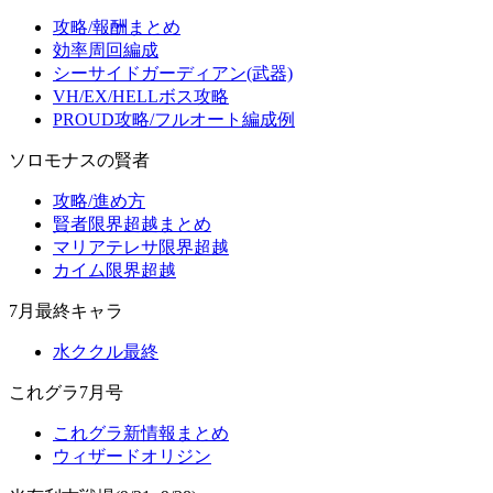
攻略/報酬まとめ
効率周回編成
シーサイドガーディアン(武器)
VH/EX/HELLボス攻略
PROUD攻略/フルオート編成例
ソロモナスの賢者
攻略/進め方
賢者限界超越まとめ
マリアテレサ限界超越
カイム限界超越
7月最終キャラ
水ククル最終
これグラ7月号
これグラ新情報まとめ
ウィザードオリジン