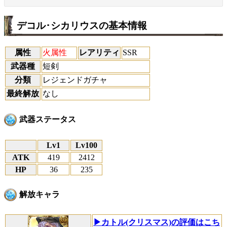
デコル･シカリウスの基本情報
属性
火属性
レアリティ
SSR
武器種
短剣
分類
レジェンドガチャ
最終解放
なし
武器ステータス
Lv1
Lv100
ATK
419
2412
HP
36
235
解放キャラ
▶カトル(クリスマス)の評価はこち