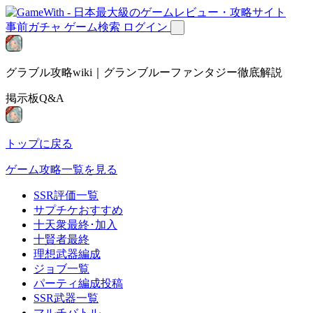
事前ガチャ
ゲーム検索
ログイン
グラブル攻略wiki｜グランブルーファンタジー徹底解説
掲示板Q&A
トップに戻る
ゲーム攻略一覧を見る
SSR評価一覧
サプチケおすすめ
十天衆最終･加入
十賢者最終
理想武器編成
ジョブ一覧
パーティ編成投稿
SSR武器一覧
マルチバトル