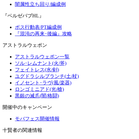
闇属性立ち回り/編成例
『ベルゼバブHL』
ボス行動表/PT編成例
『混沌の再来･後編』攻略
アストラルウェポン
アストラルウェポン一覧
ソル･レムナント(火/斧)
フェイトレス(水/剣)
ユグドラシルブランチ(土/杖)
イノセント･ラヴ(風/楽器)
ロンゴミニアド(光/槍)
黒銀の滅爪(闇/格闘)
開催中のキャンペーン
モバフェス開催情報
十賢者の関連情報