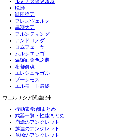
ルミナス限界超越
晩蝉
凱風絶刀
フレズヴェルク
黒漆太刀
フルンティング
アンドロメダ
ロムフェーヤ
ムルシエラゴ
温羅面金色之装
布都御魂
エレシュキガル
ゾーシモス
エルモート最終
ヴェルサシア関連記事
行動表/報酬まとめ
武器一覧・性能まとめ
崩焉のアンクレット
越達のアンクレット
竟極のアンクレット