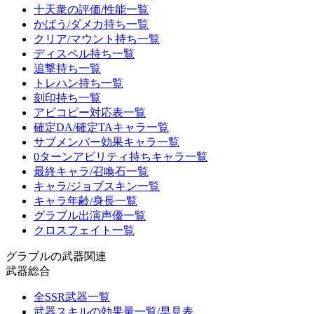
十天衆の評価/性能一覧
かばう/ダメカ持ち一覧
クリア/マウント持ち一覧
ディスペル持ち一覧
追撃持ち一覧
トレハン持ち一覧
刻印持ち一覧
アビコピー対応表一覧
確定DA/確定TAキャラ一覧
サブメンバー効果キャラ一覧
0ターンアビリティ持ちキャラ一覧
最終キャラ/召喚石一覧
キャラ/ジョブスキン一覧
キャラ年齢/身長一覧
グラブル出演声優一覧
クロスフェイト一覧
グラブルの武器関連
武器総合
全SSR武器一覧
武器スキルの効果量一覧/早見表