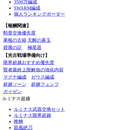
3500万編成
SWARM編成
個人ランキングボーダー
【報酬関連】
勲章交換優先度
果報の古箱
天醒の蒼玉
碧麗の証
極星器
【光古戦場準備向け】
限界超越おすすめ優先度
賢者最終上限解放の強化内容
マグナ編成
ゼウス編成
超越ソーン
超越フュンフ
ガイゼン
ルミナス超越
ルミナス武器交換セット
ルミナス限界超越
晩蝉
凱風絶刀