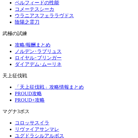
ペルフィードの性能
コメーテスシーカ
ウラニアスフェララヴドス
陰陽之霊刀
武極の試練
攻略/報酬まとめ
ノルデン･ラブリュス
ロイヤル･ブリンガー
ダイアデム･ムーリネ
天上征伐戦
「天上征伐戦」攻略情報まとめ
PROUD攻略
PROUD+攻略
マグナ3ボス
コロッサスイラ
リヴァイアサンマレ
ユグドラシルアルボス