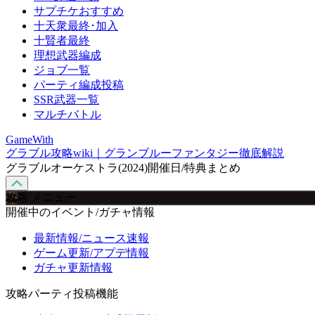
サプチケおすすめ
十天衆最終･加入
十賢者最終
理想武器編成
ジョブ一覧
パーティ編成投稿
SSR武器一覧
マルチバトル
GameWith
グラブル攻略wiki｜グランブルーファンタジー徹底解説
グラブルオーケストラ(2024)開催日/特典まとめ
攻略 メニュー
開催中のイベント/ガチャ情報
最新情報/ニュース速報
ゲーム更新/アプデ情報
ガチャ更新情報
攻略パーティ投稿機能