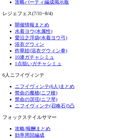
攻略パーティ編成掲示板
レジェフェス(7/31~8/4)
開催情報まとめ
水着ヨウ(水属性)
愛沿之浮袋(水着ヨウ弓)
浴衣グウィン
炸華紋(浴衣グウィン拳)
10連ガチャシミュ
1点狙いガチャシミュ
6人ニフイヴィンテ
ニフイヴィンテ(6人)まとめ
禁命の魔槍(ニフ槍)
禁命の溟弦(ニフ琴)
ニフイヴィンテ(召喚石)5凸
フォックステイルサマー
攻略/報酬まとめ
効率周回編成