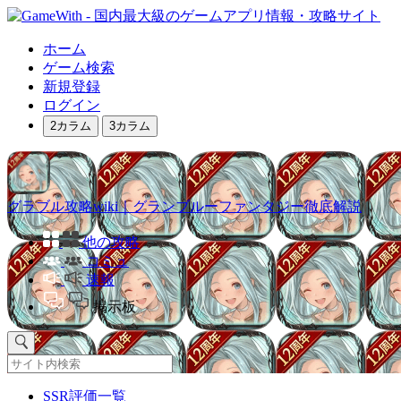
ホーム
ゲーム検索
新規登録
ログイン
2カラム
3カラム
グラブル攻略wiki｜グランブルーファンタジー徹底解説
他の攻略
コミュ
速報
掲示板
SSR評価一覧