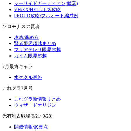
シーサイドガーディアン(武器)
VH/EX/HELLボス攻略
PROUD攻略/フルオート編成例
ソロモナスの賢者
攻略/進め方
賢者限界超越まとめ
マリアテレサ限界超越
カイム限界超越
7月最終キャラ
水ククル最終
これグラ7月号
これグラ新情報まとめ
ウィザードオリジン
光有利古戦場(9/21~9/28)
開催情報/変更点