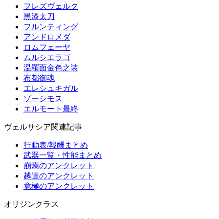
フレズヴェルク
黒漆太刀
フルンティング
アンドロメダ
ロムフェーヤ
ムルシエラゴ
温羅面金色之装
布都御魂
エレシュキガル
ゾーシモス
エルモート最終
ヴェルサシア関連記事
行動表/報酬まとめ
武器一覧・性能まとめ
崩焉のアンクレット
越達のアンクレット
竟極のアンクレット
オリジンクラス