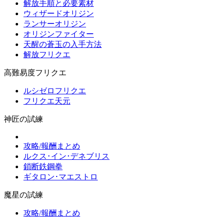
解放手順と必要素材
ウィザードオリジン
ランサーオリジン
オリジンファイター
天醒の蒼玉の入手方法
解放フリクエ
高難易度フリクエ
ルシゼロフリクエ
フリクエ天元
神匠の試練
攻略/報酬まとめ
ルクス･イン･デネブリス
鎖断鉄鋼拳
ギタロン･マエストロ
魔星の試練
攻略/報酬まとめ