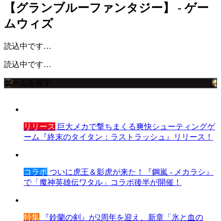
【グランブルーファンタジー】 - ゲー
ムウィズ
読込中です…
読込中です…
ゲームを探す
リリース
巨大メカで撃ちまくる爽快シューティングゲ
ーム『終末のタイタン：ラストラッシュ』リリース！
コラボ
ついに虎王＆影虎が来た！『鋼嵐 - メカラシ』
で「魔神英雄伝ワタル」コラボ後半が開催！
特集
『鈴蘭の剣』が2周年を迎え、新章「氷と血の