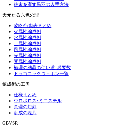
終末を齎す黒羽の入手方法
天元たる六色の理
攻略/行動表まとめ
火属性編成例
水属性編成例
土属性編成例
風属性編成例
光属性編成例
闇属性編成例
極理の結晶の使い道･必要数
ドラゴニックウェポン一覧
錬成術の工房
仕様まとめ
ウロボロス･ミニステル
真理の短剣
創成の魂片
GBVSR