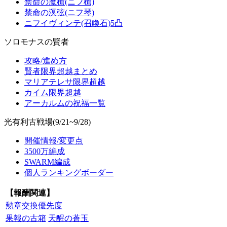
禁命の魔槍(ニフ槍)
禁命の溟弦(ニフ琴)
ニフイヴィンテ(召喚石)5凸
ソロモナスの賢者
攻略/進め方
賢者限界超越まとめ
マリアテレサ限界超越
カイム限界超越
アーカルムの祝福一覧
光有利古戦場(9/21~9/28)
開催情報/変更点
3500万編成
SWARM編成
個人ランキングボーダー
【報酬関連】
勲章交換優先度
果報の古箱
天醒の蒼玉