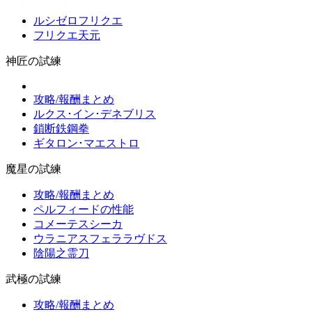
ルシゼロフリクエ
フリクエ天元
神匠の試練
攻略/報酬まとめ
ルクス･イン･デネブリス
鎖断鉄鋼拳
ギタロン･マエストロ
魔星の試練
攻略/報酬まとめ
ペルフィードの性能
コメーテスシーカ
ウラニアスフェララヴドス
陰陽之霊刀
武極の試練
攻略/報酬まとめ