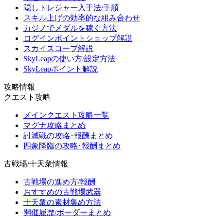
隠しトレジャー入手法/手順
スキル上げの効率的な組み合わせ
カジノでメダルを稼ぐ方法
ログインポイントショップ解説
スカイスコープ解説
SkyLeapの使い方/設定方法
SkyLeapポイント解説
攻略情報
クエスト攻略
メインクエスト攻略一覧
マグナ攻略まとめ
討滅戦の攻略･報酬まとめ
四象降臨の攻略･報酬まとめ
古戦場/十天衆情報
古戦場の進め方/報酬
おすすめの古戦場武器
十天衆の素材集め方法
開催履歴/ボーダーまとめ