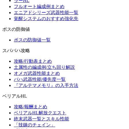
ラーHL
フルオート編成例まとめ
エニアドシリーズ武器性能一覧
覚醒システムのおすすめ強化先
ボスの防御値
ボスの防御値一覧
スパバハ攻略
攻略/行動表まとめ
土属性の編成例/立ち回り解説
オメガ武器性能まとめ
バハ武器性能/優先度一覧
『アルテマメモリ』の入手方法
ベリアルHL
攻略/報酬まとめ
ベリアルHL解放クエスト
終末武器一覧とスキル性能
「技錬のチェイン」