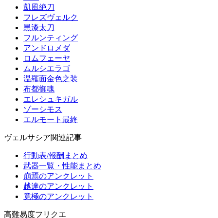
凱風絶刀
フレズヴェルク
黒漆太刀
フルンティング
アンドロメダ
ロムフェーヤ
ムルシエラゴ
温羅面金色之装
布都御魂
エレシュキガル
ゾーシモス
エルモート最終
ヴェルサシア関連記事
行動表/報酬まとめ
武器一覧・性能まとめ
崩焉のアンクレット
越達のアンクレット
竟極のアンクレット
高難易度フリクエ