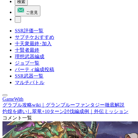
検索
ご意見
SSR評価一覧
サプチケおすすめ
十天衆最終･加入
十賢者最終
理想武器編成
ジョブ一覧
パーティ編成投稿
SSR武器一覧
マルチバトル
GameWith
グラブル攻略wiki｜グランブルーファンタジー徹底解説
灼煌を纏いし翠竜+10ターン討伐編成例｜外伝ミッション
コメント一覧