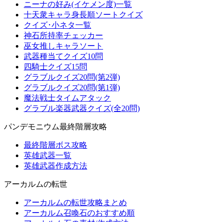
ニーナの好み(イケメン度)一覧
十天衆キャラ身長順ソートクイズ
クイズ･小ネタ一覧
神石所持率チェッカー
巫女推しキャラソート
武器種当てクイズ10問
四騎士クイズ15問
グラブルクイズ20問(第2弾)
グラブルクイズ20問(第1弾)
魔法戦士タイムアタック
グラブル楽器武器クイズ(全20問)
パンデモニウム最終階層攻略
最終階層ボス攻略
英雄武器一覧
英雄武器作成方法
アーカルムの転世
アーカルムの転世攻略まとめ
アーカルム召喚石のおすすめ順