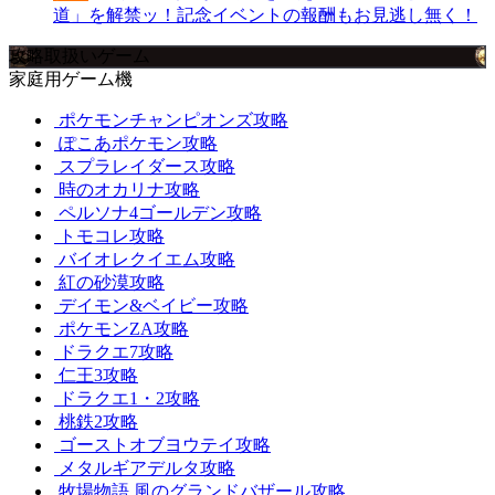
道」を解禁ッ！記念イベントの報酬もお見逃し無く！
攻略取扱いゲーム
家庭用ゲーム機
ポケモンチャンピオンズ攻略
ぽこあポケモン攻略
スプラレイダース攻略
時のオカリナ攻略
ペルソナ4ゴールデン攻略
トモコレ攻略
バイオレクイエム攻略
紅の砂漠攻略
デイモン&ベイビー攻略
ポケモンZA攻略
ドラクエ7攻略
仁王3攻略
ドラクエ1・2攻略
桃鉄2攻略
ゴーストオブヨウテイ攻略
メタルギアデルタ攻略
牧場物語 風のグランドバザール攻略