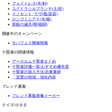
フェイトレス(水/剣)
ユグドラシルブランチ(土/杖)
イノセント･ラヴ(風/楽器)
ロンゴミニアド(光/槍)
黒銀の滅爪(闇/格闘)
開催中のキャンペーン
モバフェス開催情報
十賢者の関連情報
アーカルム十賢者まとめ
十賢者評価一覧/おすすめ優先度
十賢者の加入方法/必要素材
「至賢の領域」強化内容
フレンド募集
フレンド募集画像メーカー
クイズ/小ネタ