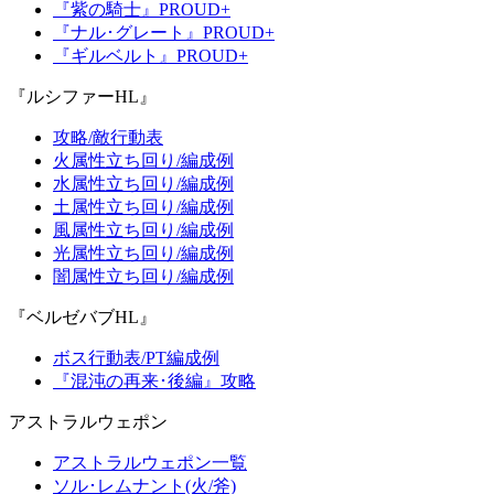
『紫の騎士』PROUD+
『ナル･グレート』PROUD+
『ギルベルト』PROUD+
『ルシファーHL』
攻略/敵行動表
火属性立ち回り/編成例
水属性立ち回り/編成例
土属性立ち回り/編成例
風属性立ち回り/編成例
光属性立ち回り/編成例
闇属性立ち回り/編成例
『ベルゼバブHL』
ボス行動表/PT編成例
『混沌の再来･後編』攻略
アストラルウェポン
アストラルウェポン一覧
ソル･レムナント(火/斧)