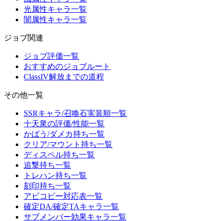
光属性キャラ一覧
闇属性キャラ一覧
ジョブ関連
ジョブ評価一覧
おすすめのジョブルート
ClassIV解放までの道程
その他一覧
SSRキャラ/召喚石実装順一覧
十天衆の評価/性能一覧
かばう/ダメカ持ち一覧
クリア/マウント持ち一覧
ディスペル持ち一覧
追撃持ち一覧
トレハン持ち一覧
刻印持ち一覧
アビコピー対応表一覧
確定DA/確定TAキャラ一覧
サブメンバー効果キャラ一覧