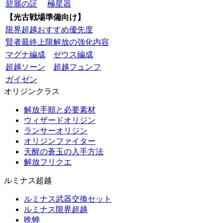
碧麗の証
極星器
【光古戦場準備向け】
限界超越おすすめ優先度
賢者最終上限解放の強化内容
マグナ編成
ゼウス編成
超越ソーン
超越フュンフ
ガイゼン
オリジンクラス
解放手順と必要素材
ウィザードオリジン
ランサーオリジン
オリジンファイター
天醒の蒼玉の入手方法
解放フリクエ
ルミナス超越
ルミナス武器交換セット
ルミナス限界超越
晩蝉