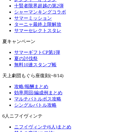
十賢者限界超越の第2弾
シャーマンキングコラボ
サマーミッション
ターニャ最終上限解放
サマーセレクトスタレ
夏キャンペーン
サマーギフトCP第1弾
夏の討伐祭
無料10連スタンプ帳
天上劇団もぐら座復刻(~8/14)
攻略/報酬まとめ
効率周回/編成例まとめ
マルチバトルボス攻略
シングルバトル攻略
6人ニフイヴィンテ
ニフイヴィンテ(6人)まとめ