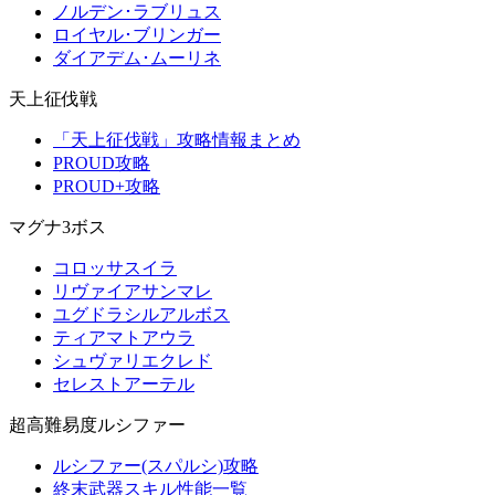
ノルデン･ラブリュス
ロイヤル･ブリンガー
ダイアデム･ムーリネ
天上征伐戦
「天上征伐戦」攻略情報まとめ
PROUD攻略
PROUD+攻略
マグナ3ボス
コロッサスイラ
リヴァイアサンマレ
ユグドラシルアルボス
ティアマトアウラ
シュヴァリエクレド
セレストアーテル
超高難易度ルシファー
ルシファー(スパルシ)攻略
終末武器スキル性能一覧