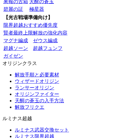
果報の古箱
天醒の蒼玉
碧麗の証
極星器
【光古戦場準備向け】
限界超越おすすめ優先度
賢者最終上限解放の強化内容
マグナ編成
ゼウス編成
超越ソーン
超越フュンフ
ガイゼン
オリジンクラス
解放手順と必要素材
ウィザードオリジン
ランサーオリジン
オリジンファイター
天醒の蒼玉の入手方法
解放フリクエ
ルミナス超越
ルミナス武器交換セット
ルミナス限界超越