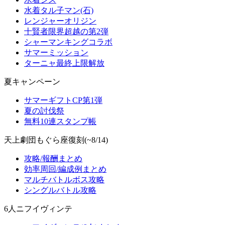
水着タル子マン(石)
レンジャーオリジン
十賢者限界超越の第2弾
シャーマンキングコラボ
サマーミッション
ターニャ最終上限解放
夏キャンペーン
サマーギフトCP第1弾
夏の討伐祭
無料10連スタンプ帳
天上劇団もぐら座復刻(~8/14)
攻略/報酬まとめ
効率周回/編成例まとめ
マルチバトルボス攻略
シングルバトル攻略
6人ニフイヴィンテ