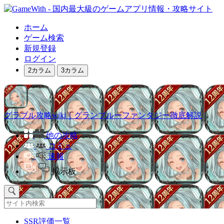
ホーム
ゲーム検索
新規登録
ログイン
2カラム
3カラム
グラブル攻略wiki｜グランブルーファンタジー徹底解説
他の攻略
コミュ
速報
掲示板
SSR評価一覧