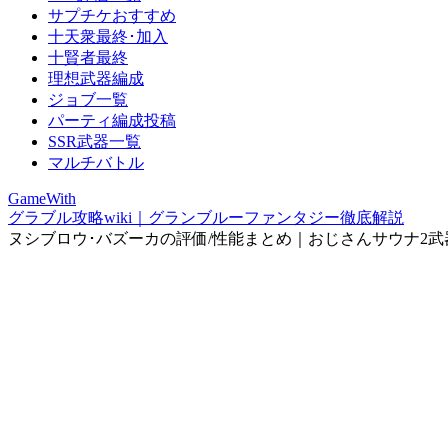
サプチケおすすめ
十天衆最終･加入
十賢者最終
理想武器編成
ジョブ一覧
パーティ編成投稿
SSR武器一覧
マルチバトル
GameWith
グラブル攻略wiki｜グランブルーファンタジー徹底解説
ヌシブロウ･バズーカの評価/性能まとめ｜おじさんサウナ2武