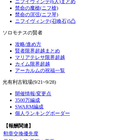
ニフイヴィンテ(6人)まとめ
禁命の魔槍(ニフ槍)
禁命の溟弦(ニフ琴)
ニフイヴィンテ(召喚石)5凸
ソロモナスの賢者
攻略/進め方
賢者限界超越まとめ
マリアテレサ限界超越
カイム限界超越
アーカルムの祝福一覧
光有利古戦場(9/21~9/28)
開催情報/変更点
3500万編成
SWARM編成
個人ランキングボーダー
【報酬関連】
勲章交換優先度