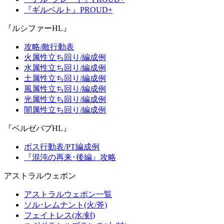
『ギルベルト』PROUD+
『ルシファーHL』
攻略/敵行動表
火属性立ち回り/編成例
水属性立ち回り/編成例
土属性立ち回り/編成例
風属性立ち回り/編成例
光属性立ち回り/編成例
闇属性立ち回り/編成例
『ベルゼバブHL』
ボス行動表/PT編成例
『混沌の再来･後編』攻略
アストラルウェポン
アストラルウェポン一覧
ソル･レムナント(火/斧)
フェイトレス(水/剣)