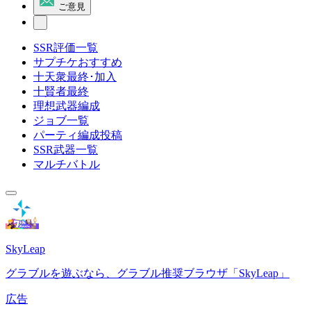
ご意見
SSR評価一覧
サプチケおすすめ
十天衆最終･加入
十賢者最終
理想武器編成
ジョブ一覧
パーティ編成投稿
SSR武器一覧
マルチバトル
SkyLeap
グラブルを遊ぶなら、グラブル推奨ブラウザ「SkyLeap」
広告