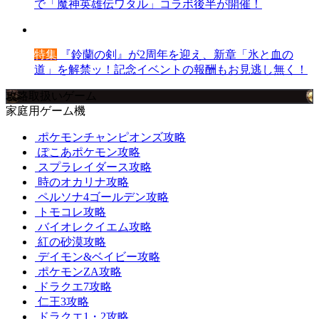
で「魔神英雄伝ワタル」コラボ後半が開催！
特集
『鈴蘭の剣』が2周年を迎え、新章「氷と血の
道」を解禁ッ！記念イベントの報酬もお見逃し無く！
攻略取扱いゲーム
家庭用ゲーム機
ポケモンチャンピオンズ攻略
ぽこあポケモン攻略
スプラレイダース攻略
時のオカリナ攻略
ペルソナ4ゴールデン攻略
トモコレ攻略
バイオレクイエム攻略
紅の砂漠攻略
デイモン&ベイビー攻略
ポケモンZA攻略
ドラクエ7攻略
仁王3攻略
ドラクエ1・2攻略