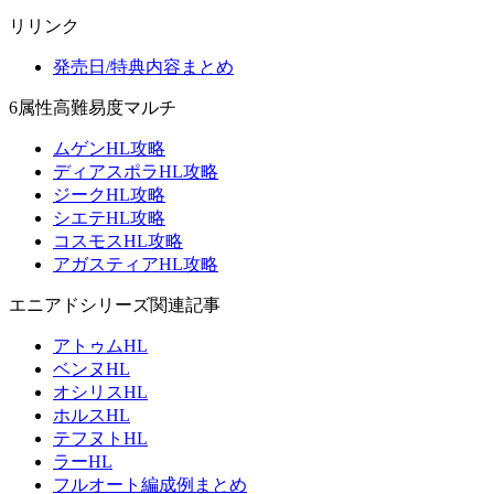
リリンク
発売日/特典内容まとめ
6属性高難易度マルチ
ムゲンHL攻略
ディアスポラHL攻略
ジークHL攻略
シエテHL攻略
コスモスHL攻略
アガスティアHL攻略
エニアドシリーズ関連記事
アトゥムHL
ベンヌHL
オシリスHL
ホルスHL
テフヌトHL
ラーHL
フルオート編成例まとめ