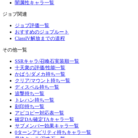
闇属性キャラ一覧
ジョブ関連
ジョブ評価一覧
おすすめのジョブルート
ClassIV解放までの道程
その他一覧
SSRキャラ/召喚石実装順一覧
十天衆の評価/性能一覧
かばう/ダメカ持ち一覧
クリア/マウント持ち一覧
ディスペル持ち一覧
追撃持ち一覧
トレハン持ち一覧
刻印持ち一覧
アビコピー対応表一覧
確定DA/確定TAキャラ一覧
サブメンバー効果キャラ一覧
0ターンアビリティ持ちキャラ一覧