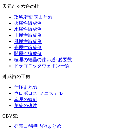
天元たる六色の理
攻略/行動表まとめ
火属性編成例
水属性編成例
土属性編成例
風属性編成例
光属性編成例
闇属性編成例
極理の結晶の使い道･必要数
ドラゴニックウェポン一覧
錬成術の工房
仕様まとめ
ウロボロス･ミニステル
真理の短剣
創成の魂片
GBVSR
発売日/特典内容まとめ