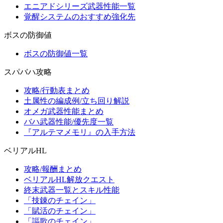
エニアドシリーズ武器性能一覧
覚醒システムのおすすめ強化先
ボスの防御値
ボスの防御値一覧
スパバハ攻略
攻略/行動表まとめ
土属性の編成例/立ち回り解説
オメガ武器性能まとめ
バハ武器性能/優先度一覧
『アルテマメモリ』の入手方法
ベリアルHL
攻略/報酬まとめ
ベリアルHL解放クエスト
終末武器一覧とスキル性能
「技錬のチェイン」
「賦活のチェイン」
「謳歌のチェイン」