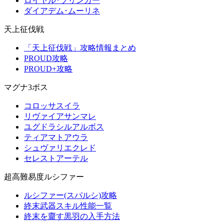
ロイヤル･ブリンガー
ダイアデム･ムーリネ
天上征伐戦
「天上征伐戦」攻略情報まとめ
PROUD攻略
PROUD+攻略
マグナ3ボス
コロッサスイラ
リヴァイアサンマレ
ユグドラシルアルボス
ティアマトアウラ
シュヴァリエクレド
セレストアーテル
超高難易度ルシファー
ルシファー(スパルシ)攻略
終末武器スキル性能一覧
終末を齎す黒羽の入手方法