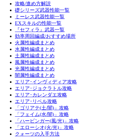
攻略/進め方解説
礎シリーズ武器性能一覧
ミーレス武器性能一覧
EXスキルの性能一覧
『セフィラ』武器一覧
効率周回編成/おすすめ場所
火属性編成まとめ
水属性編成まとめ
土属性編成まとめ
風属性編成まとめ
光属性編成まとめ
闇属性編成まとめ
エリア･インヴィディア攻略
エリア･ジョクラトル攻略
エリア･カレンダエ攻略
エリア･リベル攻略
「ゴリアテ(土/闇)」攻略
「フェイム(水/闇)」攻略
「ハービンガー(風/光)」攻略
「エローシオ(火/光)」攻略
クォーツの入手方法