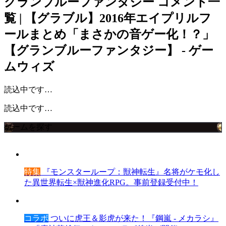
グランブルーファンタジー
コメント一
覧 | 【グラブル】2016年エイプリルフ
ールまとめ「まさかの音ゲー化！？」
【グランブルーファンタジー】 - ゲー
ムウィズ
読込中です…
読込中です…
ゲームを探す
特集
『モンスターループ：獣神転生』名将がケモ化し
た異世界転生×獣神進化RPG。事前登録受付中！
コラボ
ついに虎王＆影虎が来た！『鋼嵐 - メカラシ』