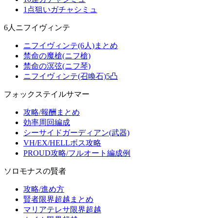
1点狙いガチャシミュ
6人ニフイヴィンテ
ニフイヴィンテ(6人)まとめ
禁命の魔槍(ニフ槍)
禁命の溟弦(ニフ琴)
ニフイヴィンテ(召喚石)5凸
フォックステイルサマー
攻略/報酬まとめ
効率周回編成
シーサイドガーディアン(武器)
VH/EX/HELLボス攻略
PROUD攻略/フルオート編成例
ソロモナスの賢者
攻略/進め方
賢者限界超越まとめ
マリアテレサ限界超越