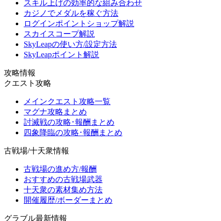
スキル上げの効率的な組み合わせ
カジノでメダルを稼ぐ方法
ログインポイントショップ解説
スカイスコープ解説
SkyLeapの使い方/設定方法
SkyLeapポイント解説
攻略情報
クエスト攻略
メインクエスト攻略一覧
マグナ攻略まとめ
討滅戦の攻略･報酬まとめ
四象降臨の攻略･報酬まとめ
古戦場/十天衆情報
古戦場の進め方/報酬
おすすめの古戦場武器
十天衆の素材集め方法
開催履歴/ボーダーまとめ
グラブル最新情報