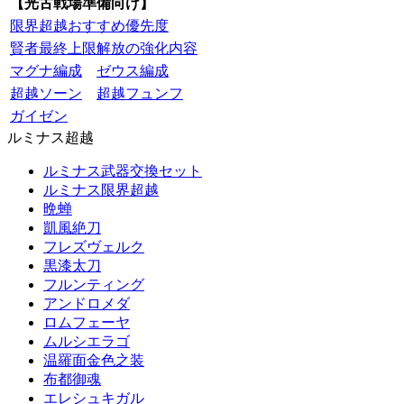
【光古戦場準備向け】
限界超越おすすめ優先度
賢者最終上限解放の強化内容
マグナ編成
ゼウス編成
超越ソーン
超越フュンフ
ガイゼン
ルミナス超越
ルミナス武器交換セット
ルミナス限界超越
晩蝉
凱風絶刀
フレズヴェルク
黒漆太刀
フルンティング
アンドロメダ
ロムフェーヤ
ムルシエラゴ
温羅面金色之装
布都御魂
エレシュキガル