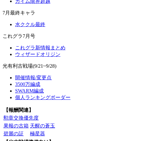
カイム限界超越
7月最終キャラ
水ククル最終
これグラ7月号
これグラ新情報まとめ
ウィザードオリジン
光有利古戦場(9/21~9/28)
開催情報/変更点
3500万編成
SWARM編成
個人ランキングボーダー
【報酬関連】
勲章交換優先度
果報の古箱
天醒の蒼玉
碧麗の証
極星器