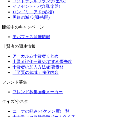
ユグドラシルブランチ(土/杖)
イノセント･ラヴ(風/楽器)
ロンゴミニアド(光/槍)
黒銀の滅爪(闇/格闘)
開催中のキャンペーン
モバフェス開催情報
十賢者の関連情報
アーカルム十賢者まとめ
十賢者評価一覧/おすすめ優先度
十賢者の加入方法/必要素材
「至賢の領域」強化内容
フレンド募集
フレンド募集画像メーカー
クイズ/小ネタ
ニーナの好み(イケメン度)一覧
十天衆キャラ身長順ソートクイズ