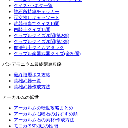
クイズ･小ネタ一覧
神石所持率チェッカー
巫女推しキャラソート
武器種当てクイズ10問
四騎士クイズ15問
グラブルクイズ20問(第2弾)
グラブルクイズ20問(第1弾)
魔法戦士タイムアタック
グラブル楽器武器クイズ(全20問)
パンデモニウム最終階層攻略
最終階層ボス攻略
英雄武器一覧
英雄武器作成方法
アーカルムの転世
アーカルムの転世攻略まとめ
アーカルム召喚石のおすすめ順
アーカルム石の素材/作成方法
モニカ(SSR/風)の性能