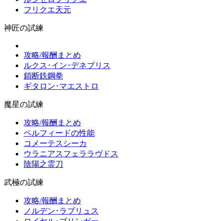
フリクエ天元
神匠の試練
攻略/報酬まとめ
ルクス･イン･デネブリス
鎖断鉄鋼拳
ギタロン･マエストロ
魔星の試練
攻略/報酬まとめ
ペルフィードの性能
コメーテスシーカ
ウラニアスフェララヴドス
陰陽之霊刀
武極の試練
攻略/報酬まとめ
ノルデン･ラブリュス