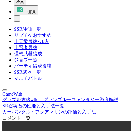
検索
ご意見
SSR評価一覧
サプチケおすすめ
十天衆最終･加入
十賢者最終
理想武器編成
ジョブ一覧
パーティ編成投稿
SSR武器一覧
マルチバトル
GameWith
グラブル攻略wiki｜グランブルーファンタジー徹底解説
SR召喚石の性能と入手法一覧
カーバンクル・アクアマリンの評価と入手法
コメント一覧