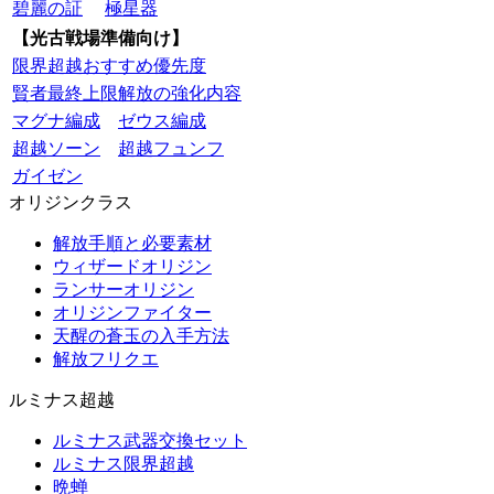
碧麗の証
極星器
【光古戦場準備向け】
限界超越おすすめ優先度
賢者最終上限解放の強化内容
マグナ編成
ゼウス編成
超越ソーン
超越フュンフ
ガイゼン
オリジンクラス
解放手順と必要素材
ウィザードオリジン
ランサーオリジン
オリジンファイター
天醒の蒼玉の入手方法
解放フリクエ
ルミナス超越
ルミナス武器交換セット
ルミナス限界超越
晩蝉