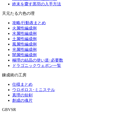
終末を齎す黒羽の入手方法
天元たる六色の理
攻略/行動表まとめ
火属性編成例
水属性編成例
土属性編成例
風属性編成例
光属性編成例
闇属性編成例
極理の結晶の使い道･必要数
ドラゴニックウェポン一覧
錬成術の工房
仕様まとめ
ウロボロス･ミニステル
真理の短剣
創成の魂片
GBVSR