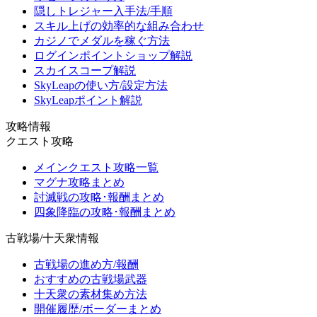
隠しトレジャー入手法/手順
スキル上げの効率的な組み合わせ
カジノでメダルを稼ぐ方法
ログインポイントショップ解説
スカイスコープ解説
SkyLeapの使い方/設定方法
SkyLeapポイント解説
攻略情報
クエスト攻略
メインクエスト攻略一覧
マグナ攻略まとめ
討滅戦の攻略･報酬まとめ
四象降臨の攻略･報酬まとめ
古戦場/十天衆情報
古戦場の進め方/報酬
おすすめの古戦場武器
十天衆の素材集め方法
開催履歴/ボーダーまとめ