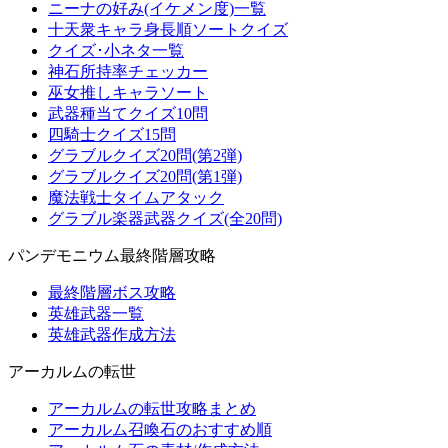
ニーナの好み(イケメン度)一覧
十天衆キャラ身長順ソートクイズ
クイズ･小ネタ一覧
神石所持率チェッカー
巫女推しキャラソート
武器種当てクイズ10問
四騎士クイズ15問
グラブルクイズ20問(第2弾)
グラブルクイズ20問(第1弾)
魔法戦士タイムアタック
グラブル楽器武器クイズ(全20問)
パンデモニウム最終階層攻略
最終階層ボス攻略
英雄武器一覧
英雄武器作成方法
アーカルムの転世
アーカルムの転世攻略まとめ
アーカルム召喚石のおすすめ順