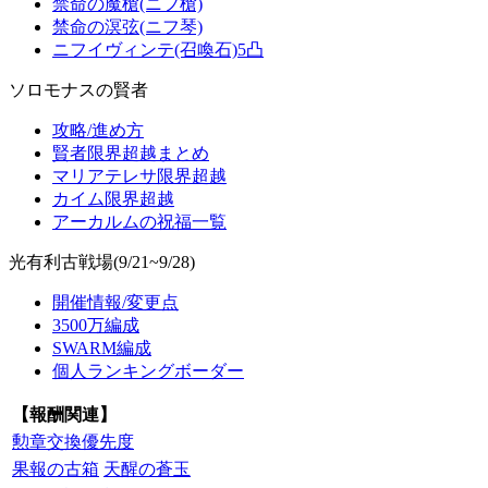
禁命の魔槍(ニフ槍)
禁命の溟弦(ニフ琴)
ニフイヴィンテ(召喚石)5凸
ソロモナスの賢者
攻略/進め方
賢者限界超越まとめ
マリアテレサ限界超越
カイム限界超越
アーカルムの祝福一覧
光有利古戦場(9/21~9/28)
開催情報/変更点
3500万編成
SWARM編成
個人ランキングボーダー
【報酬関連】
勲章交換優先度
果報の古箱
天醒の蒼玉