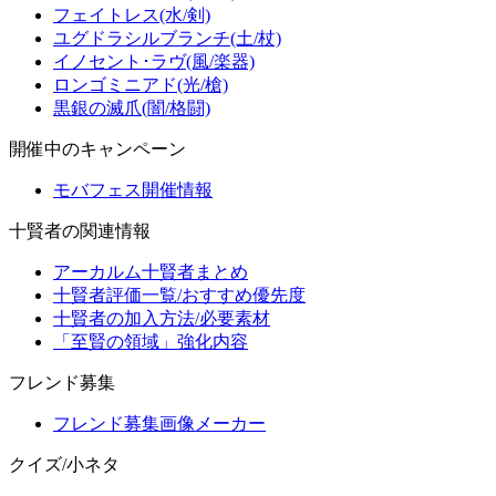
フェイトレス(水/剣)
ユグドラシルブランチ(土/杖)
イノセント･ラヴ(風/楽器)
ロンゴミニアド(光/槍)
黒銀の滅爪(闇/格闘)
開催中のキャンペーン
モバフェス開催情報
十賢者の関連情報
アーカルム十賢者まとめ
十賢者評価一覧/おすすめ優先度
十賢者の加入方法/必要素材
「至賢の領域」強化内容
フレンド募集
フレンド募集画像メーカー
クイズ/小ネタ