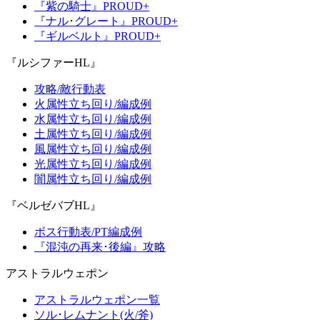
『紫の騎士』PROUD+
『ナル･グレート』PROUD+
『ギルベルト』PROUD+
『ルシファーHL』
攻略/敵行動表
火属性立ち回り/編成例
水属性立ち回り/編成例
土属性立ち回り/編成例
風属性立ち回り/編成例
光属性立ち回り/編成例
闇属性立ち回り/編成例
『ベルゼバブHL』
ボス行動表/PT編成例
『混沌の再来･後編』攻略
アストラルウェポン
アストラルウェポン一覧
ソル･レムナント(火/斧)