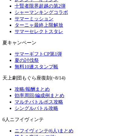
十賢者限界超越の第2弾
シャーマンキングコラボ
サマーミッション
ターニャ最終上限解放
サマーセレクトスタレ
夏キャンペーン
サマーギフトCP第1弾
夏の討伐祭
無料10連スタンプ帳
天上劇団もぐら座復刻(~8/14)
攻略/報酬まとめ
効率周回/編成例まとめ
マルチバトルボス攻略
シングルバトル攻略
6人ニフイヴィンテ
ニフイヴィンテ(6人)まとめ