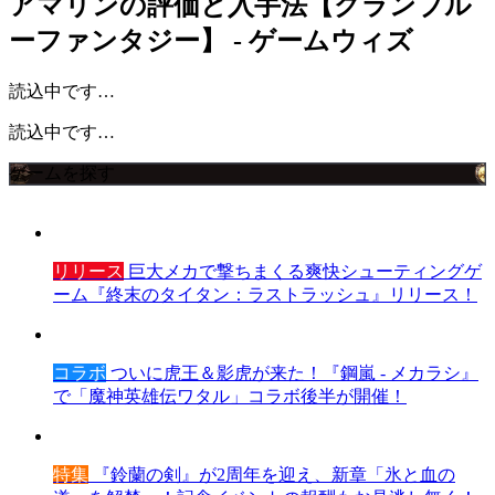
アマリンの評価と入手法【グランブル
ーファンタジー】 - ゲームウィズ
読込中です…
読込中です…
ゲームを探す
リリース
巨大メカで撃ちまくる爽快シューティングゲ
ーム『終末のタイタン：ラストラッシュ』リリース！
コラボ
ついに虎王＆影虎が来た！『鋼嵐 - メカラシ』
で「魔神英雄伝ワタル」コラボ後半が開催！
特集
『鈴蘭の剣』が2周年を迎え、新章「氷と血の