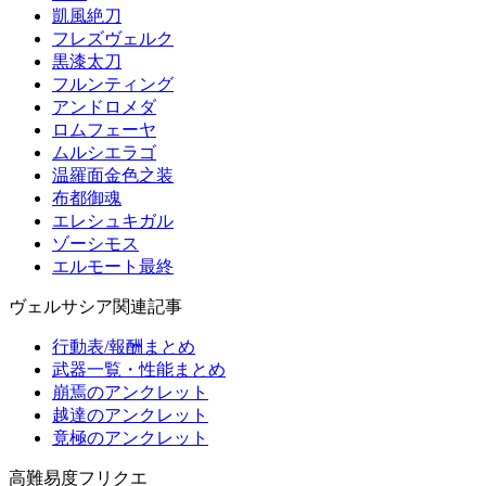
凱風絶刀
フレズヴェルク
黒漆太刀
フルンティング
アンドロメダ
ロムフェーヤ
ムルシエラゴ
温羅面金色之装
布都御魂
エレシュキガル
ゾーシモス
エルモート最終
ヴェルサシア関連記事
行動表/報酬まとめ
武器一覧・性能まとめ
崩焉のアンクレット
越達のアンクレット
竟極のアンクレット
高難易度フリクエ