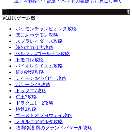
道」を解禁ッ！記念イベントの報酬もお見逃し無く！
攻略取扱いゲーム
家庭用ゲーム機
ポケモンチャンピオンズ攻略
ぽこあポケモン攻略
スプラレイダース攻略
時のオカリナ攻略
ペルソナ4ゴールデン攻略
トモコレ攻略
バイオレクイエム攻略
紅の砂漠攻略
デイモン&ベイビー攻略
ポケモンZA攻略
ドラクエ7攻略
仁王3攻略
ドラクエ1・2攻略
桃鉄2攻略
ゴーストオブヨウテイ攻略
メタルギアデルタ攻略
牧場物語 風のグランドバザール攻略