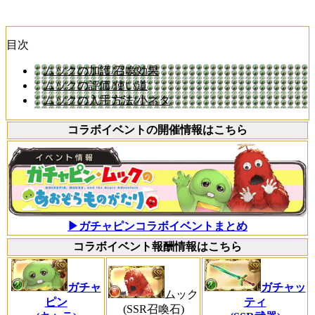
目次
ムックの加護/召喚効果
ムックの評価/使い道
ムックの入手方法/小ネタ
コラボイベントの開催情報はこちら
▶ガチャピンコラボイベントまとめ
コラボイベント報酬情報はこちら
ガチャ
ガチャッ
ムック
ピン
ティ
(SSR召喚石)