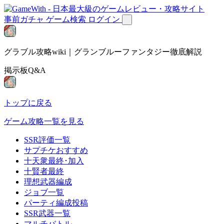
事前ガチャ
ゲーム検索
ログイン
グラブル攻略wiki｜グランブルーファンタジー徹底解説
掲示板Q&A
トップに戻る
ゲーム攻略一覧を見る
SSR評価一覧
サプチケおすすめ
十天衆最終･加入
十賢者最終
理想武器編成
ジョブ一覧
パーティ編成投稿
SSR武器一覧
マルチバトル