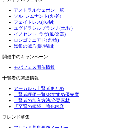
アストラルウェポン一覧
ソル･レムナント(火/斧)
フェイトレス(水/剣)
ユグドラシルブランチ(土/杖)
イノセント･ラヴ(風/楽器)
ロンゴミニアド(光/槍)
黒銀の滅爪(闇/格闘)
開催中のキャンペーン
モバフェス開催情報
十賢者の関連情報
アーカルム十賢者まとめ
十賢者評価一覧/おすすめ優先度
十賢者の加入方法/必要素材
「至賢の領域」強化内容
フレンド募集
フレンド募集画像メーカー