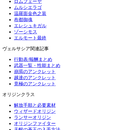
ロムフェーヤ
ムルシエラゴ
温羅面金色之装
布都御魂
エレシュキガル
ゾーシモス
エルモート最終
ヴェルサシア関連記事
行動表/報酬まとめ
武器一覧・性能まとめ
崩焉のアンクレット
越達のアンクレット
竟極のアンクレット
オリジンクラス
解放手順と必要素材
ウィザードオリジン
ランサーオリジン
オリジンファイター
天醒の蒼玉の入手方法