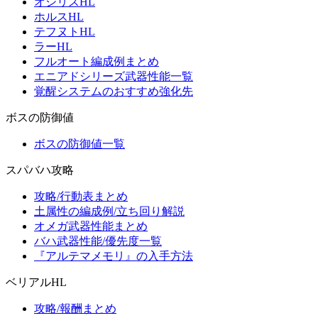
オシリスHL
ホルスHL
テフヌトHL
ラーHL
フルオート編成例まとめ
エニアドシリーズ武器性能一覧
覚醒システムのおすすめ強化先
ボスの防御値
ボスの防御値一覧
スパバハ攻略
攻略/行動表まとめ
土属性の編成例/立ち回り解説
オメガ武器性能まとめ
バハ武器性能/優先度一覧
『アルテマメモリ』の入手方法
ベリアルHL
攻略/報酬まとめ