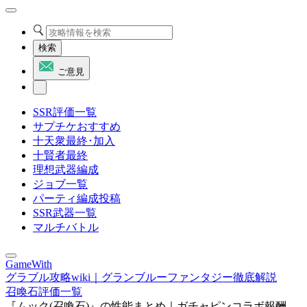
検索
ご意見
SSR評価一覧
サプチケおすすめ
十天衆最終･加入
十賢者最終
理想武器編成
ジョブ一覧
パーティ編成投稿
SSR武器一覧
マルチバトル
GameWith
グラブル攻略wiki｜グランブルーファンタジー徹底解説
召喚石評価一覧
『ムック(召喚石)』の性能まとめ｜ガチャピンコラボ報酬