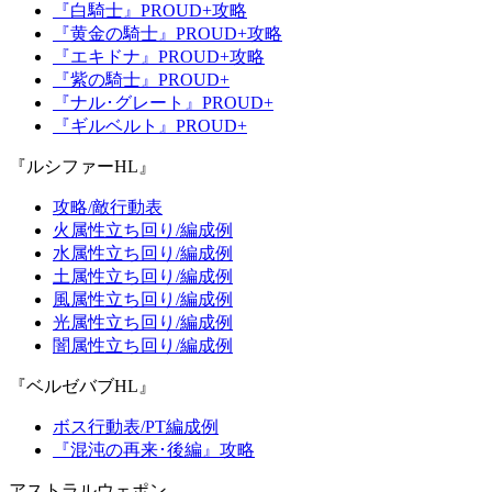
『白騎士』PROUD+攻略
『黄金の騎士』PROUD+攻略
『エキドナ』PROUD+攻略
『紫の騎士』PROUD+
『ナル･グレート』PROUD+
『ギルベルト』PROUD+
『ルシファーHL』
攻略/敵行動表
火属性立ち回り/編成例
水属性立ち回り/編成例
土属性立ち回り/編成例
風属性立ち回り/編成例
光属性立ち回り/編成例
闇属性立ち回り/編成例
『ベルゼバブHL』
ボス行動表/PT編成例
『混沌の再来･後編』攻略
アストラルウェポン