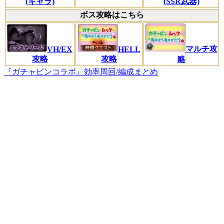
(キャラ)
(SSR武器)
ボス攻略はこちら
マルチ攻
VH/EX
HELL
攻略
攻略
略
『ガチャピンコラボ』効率周回/編成まとめ