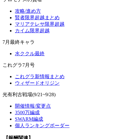
攻略/進め方
賢者限界超越まとめ
マリアテレサ限界超越
カイム限界超越
7月最終キャラ
水ククル最終
これグラ7月号
これグラ新情報まとめ
ウィザードオリジン
光有利古戦場(9/21~9/28)
開催情報/変更点
3500万編成
SWARM編成
個人ランキングボーダー
【報酬関連】