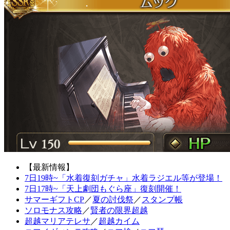
【最新情報】
7日19時~「水着復刻ガチャ」水着ラジエル等が登場！
7日17時~「天上劇団もぐら座」復刻開催！
サマーギフトCP
／
夏の討伐祭
／
スタンプ帳
ソロモナス攻略
／
賢者の限界超越
超越マリアテレサ
／
超越カイム