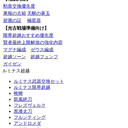
勲章交換優先度
果報の古箱
天醒の蒼玉
碧麗の証
極星器
【光古戦場準備向け】
限界超越おすすめ優先度
賢者最終上限解放の強化内容
マグナ編成
ゼウス編成
超越ソーン
超越フュンフ
ガイゼン
ルミナス超越
ルミナス武器交換セット
ルミナス限界超越
晩蝉
凱風絶刀
フレズヴェルク
黒漆太刀
フルンティング
アンドロメダ