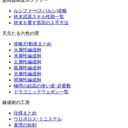
超高難易度ルシファー
ルシファー(スパルシ)攻略
終末武器スキル性能一覧
終末を齎す黒羽の入手方法
天元たる六色の理
攻略/行動表まとめ
火属性編成例
水属性編成例
土属性編成例
風属性編成例
光属性編成例
闇属性編成例
極理の結晶の使い道･必要数
ドラゴニックウェポン一覧
錬成術の工房
仕様まとめ
ウロボロス･ミニステル
真理の短剣