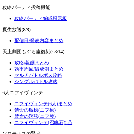
攻略パーティ投稿機能
攻略パーティ編成掲示板
夏生放送(8/8)
配信日/発表内容まとめ
天上劇団もぐら座復刻(~8/14)
攻略/報酬まとめ
効率周回/編成例まとめ
マルチバトルボス攻略
シングルバトル攻略
6人ニフイヴィンテ
ニフイヴィンテ(6人)まとめ
禁命の魔槍(ニフ槍)
禁命の溟弦(ニフ琴)
ニフイヴィンテ(召喚石)5凸
ソロモナスの賢者