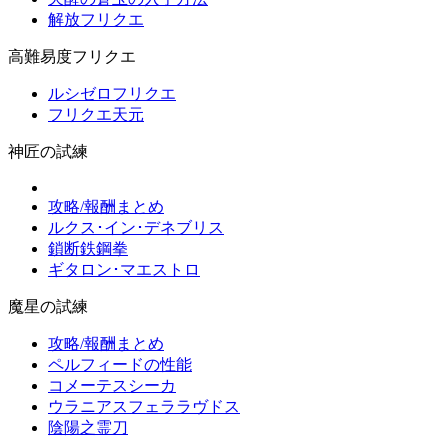
解放フリクエ
高難易度フリクエ
ルシゼロフリクエ
フリクエ天元
神匠の試練
攻略/報酬まとめ
ルクス･イン･デネブリス
鎖断鉄鋼拳
ギタロン･マエストロ
魔星の試練
攻略/報酬まとめ
ペルフィードの性能
コメーテスシーカ
ウラニアスフェララヴドス
陰陽之霊刀