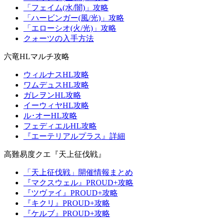
「フェイム(水/闇)」攻略
「ハービンガー(風/光)」攻略
「エローシオ(火/光)」攻略
クォーツの入手方法
六竜HLマルチ攻略
ウィルナスHL攻略
ワムデュスHL攻略
ガレヲンHL攻略
イーウィヤHL攻略
ル･オーHL攻略
フェディエルHL攻略
『エーテリアルプラス』詳細
高難易度クエ『天上征伐戦』
「天上征伐戦」開催情報まとめ
『マクスウェル』PROUD+攻略
『ツヴァイ』PROUD+攻略
『キクリ』PROUD+攻略
『ケルブ』PROUD+攻略