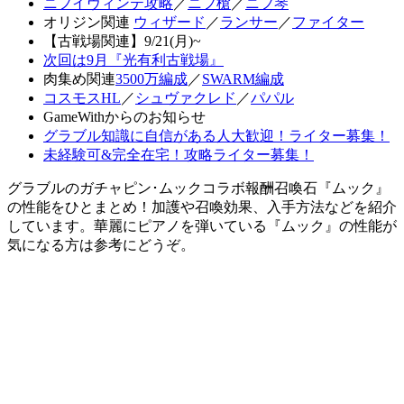
ニフイヴィンテ攻略
／
ニフ槍
／
ニフ琴
オリジン関連
ウィザード
／
ランサー
／
ファイター
【古戦場関連】9/21(月)~
次回は9月『光有利古戦場』
肉集め関連
3500万編成
／
SWARM編成
コスモスHL
／
シュヴァクレド
／
パパル
GameWithからのお知らせ
グラブル知識に自信がある人大歓迎！ライター募集！
未経験可&完全在宅！攻略ライター募集！
グラブルのガチャピン･ムックコラボ報酬召喚石『ムック』
の性能をひとまとめ！加護や召喚効果、入手方法などを紹介
しています。華麗にピアノを弾いている『ムック』の性能が
気になる方は参考にどうぞ。