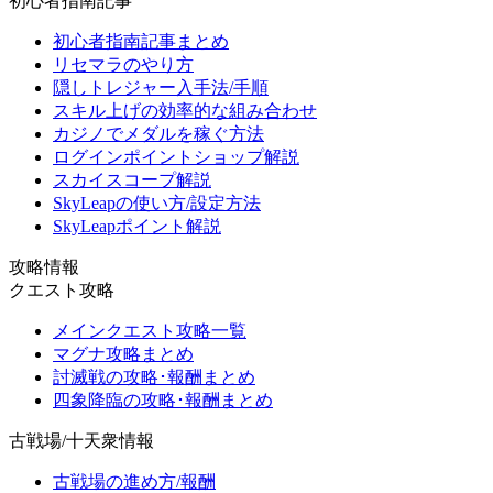
初心者指南記事
初心者指南記事まとめ
リセマラのやり方
隠しトレジャー入手法/手順
スキル上げの効率的な組み合わせ
カジノでメダルを稼ぐ方法
ログインポイントショップ解説
スカイスコープ解説
SkyLeapの使い方/設定方法
SkyLeapポイント解説
攻略情報
クエスト攻略
メインクエスト攻略一覧
マグナ攻略まとめ
討滅戦の攻略･報酬まとめ
四象降臨の攻略･報酬まとめ
古戦場/十天衆情報
古戦場の進め方/報酬