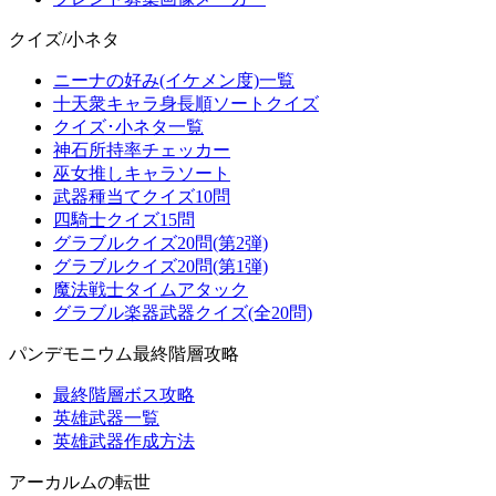
クイズ/小ネタ
ニーナの好み(イケメン度)一覧
十天衆キャラ身長順ソートクイズ
クイズ･小ネタ一覧
神石所持率チェッカー
巫女推しキャラソート
武器種当てクイズ10問
四騎士クイズ15問
グラブルクイズ20問(第2弾)
グラブルクイズ20問(第1弾)
魔法戦士タイムアタック
グラブル楽器武器クイズ(全20問)
パンデモニウム最終階層攻略
最終階層ボス攻略
英雄武器一覧
英雄武器作成方法
アーカルムの転世