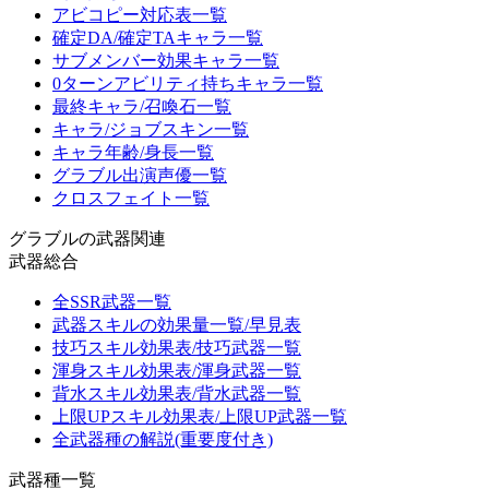
アビコピー対応表一覧
確定DA/確定TAキャラ一覧
サブメンバー効果キャラ一覧
0ターンアビリティ持ちキャラ一覧
最終キャラ/召喚石一覧
キャラ/ジョブスキン一覧
キャラ年齢/身長一覧
グラブル出演声優一覧
クロスフェイト一覧
グラブルの武器関連
武器総合
全SSR武器一覧
武器スキルの効果量一覧/早見表
技巧スキル効果表/技巧武器一覧
渾身スキル効果表/渾身武器一覧
背水スキル効果表/背水武器一覧
上限UPスキル効果表/上限UP武器一覧
全武器種の解説(重要度付き)
武器種一覧