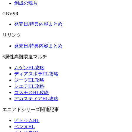
創成の魂片
GBVSR
発売日/特典内容まとめ
リリンク
発売日/特典内容まとめ
6属性高難易度マルチ
ムゲンHL攻略
ディアスポラHL攻略
ジークHL攻略
シエテHL攻略
コスモスHL攻略
アガスティアHL攻略
エニアドシリーズ関連記事
アトゥムHL
ベンヌHL