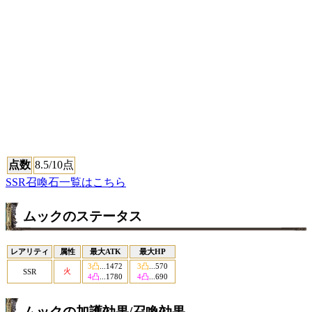
点数
8.5
/10点
SSR召喚石一覧はこちら
ムックのステータス
レアリティ
属性
最大ATK
最大HP
3凸
...1472
3凸
...570
火
SSR
4凸
...1780
4凸
...690
ムックの加護効果/召喚効果