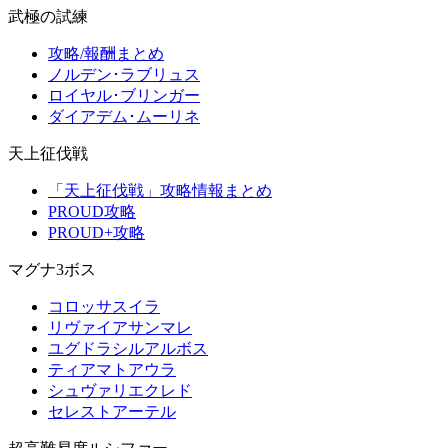
武極の試練
攻略/報酬まとめ
ノルデン･ラブリュス
ロイヤル･ブリンガー
ダイアデム･ムーリネ
天上征伐戦
「天上征伐戦」攻略情報まとめ
PROUD攻略
PROUD+攻略
マグナ3ボス
コロッサスイラ
リヴァイアサンマレ
ユグドラシルアルボス
ティアマトアウラ
シュヴァリエクレド
セレストアーテル