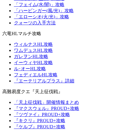
「フェイム(水/闇)」攻略
「ハービンガー(風/光)」攻略
「エローシオ(火/光)」攻略
クォーツの入手方法
六竜HLマルチ攻略
ウィルナスHL攻略
ワムデュスHL攻略
ガレヲンHL攻略
イーウィヤHL攻略
ル･オーHL攻略
フェディエルHL攻略
『エーテリアルプラス』詳細
高難易度クエ『天上征伐戦』
「天上征伐戦」開催情報まとめ
『マクスウェル』PROUD+攻略
『ツヴァイ』PROUD+攻略
『キクリ』PROUD+攻略
『ケルブ』PROUD+攻略