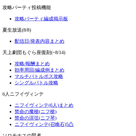
攻略パーティ投稿機能
攻略パーティ編成掲示板
夏生放送(8/8)
配信日/発表内容まとめ
天上劇団もぐら座復刻(~8/14)
攻略/報酬まとめ
効率周回/編成例まとめ
マルチバトルボス攻略
シングルバトル攻略
6人ニフイヴィンテ
ニフイヴィンテ(6人)まとめ
禁命の魔槍(ニフ槍)
禁命の溟弦(ニフ琴)
ニフイヴィンテ(召喚石)5凸
ソロモナスの賢者