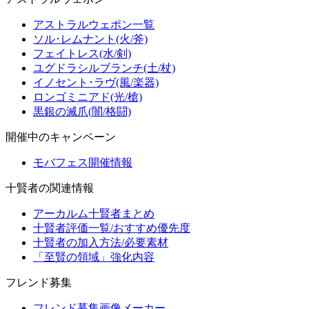
アストラルウェポン一覧
ソル･レムナント(火/斧)
フェイトレス(水/剣)
ユグドラシルブランチ(土/杖)
イノセント･ラヴ(風/楽器)
ロンゴミニアド(光/槍)
黒銀の滅爪(闇/格闘)
開催中のキャンペーン
モバフェス開催情報
十賢者の関連情報
アーカルム十賢者まとめ
十賢者評価一覧/おすすめ優先度
十賢者の加入方法/必要素材
「至賢の領域」強化内容
フレンド募集
フレンド募集画像メーカー