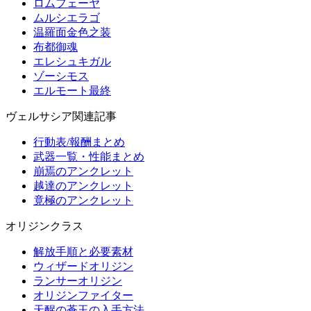
ロムフェーヤ
ムルシエラゴ
温羅面金色之装
布都御魂
エレシュキガル
ゾーシモス
エルモート最終
ヴェルサシア関連記事
行動表/報酬まとめ
武器一覧・性能まとめ
崩焉のアンクレット
越達のアンクレット
竟極のアンクレット
オリジンクラス
解放手順と必要素材
ウィザードオリジン
ランサーオリジン
オリジンファイター
天醒の蒼玉の入手方法