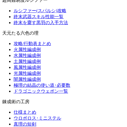
超高難易度ルシファー
ルシファー(スパルシ)攻略
終末武器スキル性能一覧
終末を齎す黒羽の入手方法
天元たる六色の理
攻略/行動表まとめ
火属性編成例
水属性編成例
土属性編成例
風属性編成例
光属性編成例
闇属性編成例
極理の結晶の使い道･必要数
ドラゴニックウェポン一覧
錬成術の工房
仕様まとめ
ウロボロス･ミニステル
真理の短剣