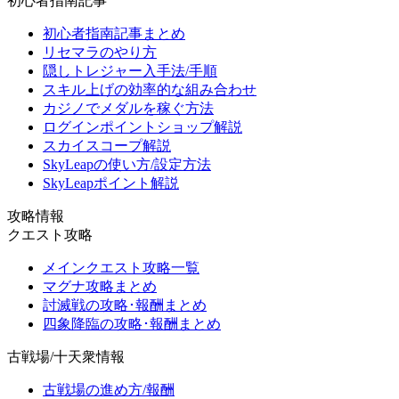
初心者指南記事
初心者指南記事まとめ
リセマラのやり方
隠しトレジャー入手法/手順
スキル上げの効率的な組み合わせ
カジノでメダルを稼ぐ方法
ログインポイントショップ解説
スカイスコープ解説
SkyLeapの使い方/設定方法
SkyLeapポイント解説
攻略情報
クエスト攻略
メインクエスト攻略一覧
マグナ攻略まとめ
討滅戦の攻略･報酬まとめ
四象降臨の攻略･報酬まとめ
古戦場/十天衆情報
古戦場の進め方/報酬