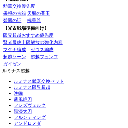
勲章交換優先度
果報の古箱
天醒の蒼玉
碧麗の証
極星器
【光古戦場準備向け】
限界超越おすすめ優先度
賢者最終上限解放の強化内容
マグナ編成
ゼウス編成
超越ソーン
超越フュンフ
ガイゼン
ルミナス超越
ルミナス武器交換セット
ルミナス限界超越
晩蝉
凱風絶刀
フレズヴェルク
黒漆太刀
フルンティング
アンドロメダ