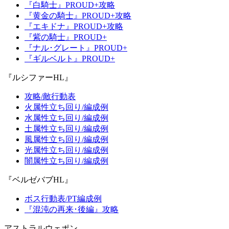
『白騎士』PROUD+攻略
『黄金の騎士』PROUD+攻略
『エキドナ』PROUD+攻略
『紫の騎士』PROUD+
『ナル･グレート』PROUD+
『ギルベルト』PROUD+
『ルシファーHL』
攻略/敵行動表
火属性立ち回り/編成例
水属性立ち回り/編成例
土属性立ち回り/編成例
風属性立ち回り/編成例
光属性立ち回り/編成例
闇属性立ち回り/編成例
『ベルゼバブHL』
ボス行動表/PT編成例
『混沌の再来･後編』攻略
アストラルウェポン