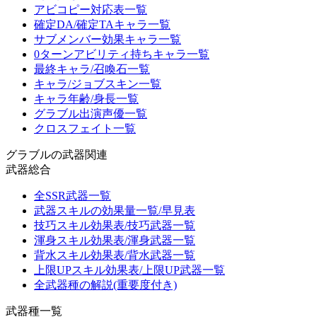
アビコピー対応表一覧
確定DA/確定TAキャラ一覧
サブメンバー効果キャラ一覧
0ターンアビリティ持ちキャラ一覧
最終キャラ/召喚石一覧
キャラ/ジョブスキン一覧
キャラ年齢/身長一覧
グラブル出演声優一覧
クロスフェイト一覧
グラブルの武器関連
武器総合
全SSR武器一覧
武器スキルの効果量一覧/早見表
技巧スキル効果表/技巧武器一覧
渾身スキル効果表/渾身武器一覧
背水スキル効果表/背水武器一覧
上限UPスキル効果表/上限UP武器一覧
全武器種の解説(重要度付き)
武器種一覧