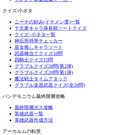
クイズ/小ネタ
ニーナの好み(イケメン度)一覧
十天衆キャラ身長順ソートクイズ
クイズ･小ネタ一覧
神石所持率チェッカー
巫女推しキャラソート
武器種当てクイズ10問
四騎士クイズ15問
グラブルクイズ20問(第2弾)
グラブルクイズ20問(第1弾)
魔法戦士タイムアタック
グラブル楽器武器クイズ(全20問)
パンデモニウム最終階層攻略
最終階層ボス攻略
英雄武器一覧
英雄武器作成方法
アーカルムの転世