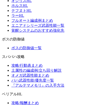
オシリスHL
ホルスHL
テフヌトHL
ラーHL
フルオート編成例まとめ
エニアドシリーズ武器性能一覧
覚醒システムのおすすめ強化先
ボスの防御値
ボスの防御値一覧
スパバハ攻略
攻略/行動表まとめ
土属性の編成例/立ち回り解説
オメガ武器性能まとめ
バハ武器性能/優先度一覧
『アルテマメモリ』の入手方法
ベリアルHL
攻略/報酬まとめ