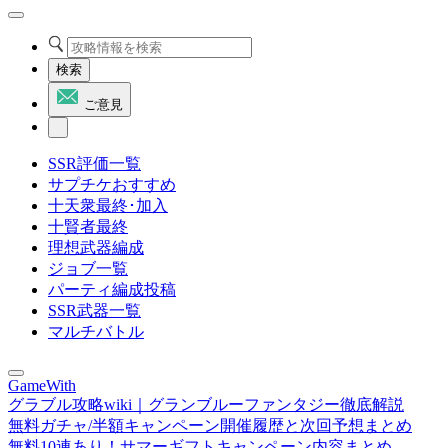
検索
ご意見
SSR評価一覧
サプチケおすすめ
十天衆最終･加入
十賢者最終
理想武器編成
ジョブ一覧
パーティ編成投稿
SSR武器一覧
マルチバトル
GameWith
グラブル攻略wiki｜グランブルーファンタジー徹底解説
無料ガチャ/半額キャンペーン開催履歴と次回予想まとめ
無料10連あり！サマーギフトキャンペーン内容まとめ