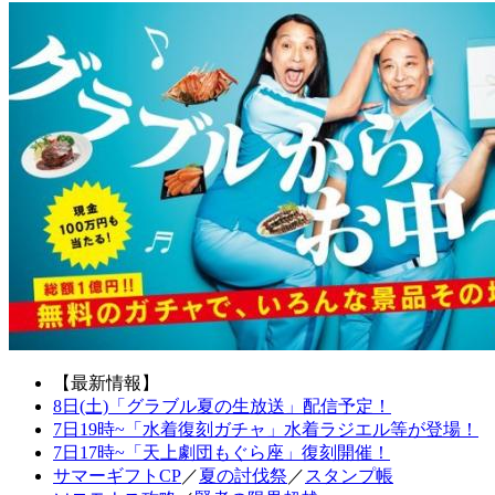
【最新情報】
8日(土)「グラブル夏の生放送」配信予定！
7日19時~「水着復刻ガチャ」水着ラジエル等が登場！
7日17時~「天上劇団もぐら座」復刻開催！
サマーギフトCP
／
夏の討伐祭
／
スタンプ帳