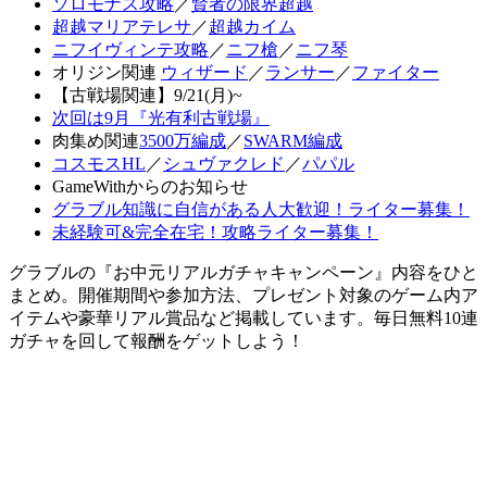
ソロモナス攻略
／
賢者の限界超越
超越マリアテレサ
／
超越カイム
ニフイヴィンテ攻略
／
ニフ槍
／
ニフ琴
オリジン関連
ウィザード
／
ランサー
／
ファイター
【古戦場関連】9/21(月)~
次回は9月『光有利古戦場』
肉集め関連
3500万編成
／
SWARM編成
コスモスHL
／
シュヴァクレド
／
パパル
GameWithからのお知らせ
グラブル知識に自信がある人大歓迎！ライター募集！
未経験可&完全在宅！攻略ライター募集！
グラブルの『お中元リアルガチャキャンペーン』内容をひと
まとめ。開催期間や参加方法、プレゼント対象のゲーム内ア
イテムや豪華リアル賞品など掲載しています。毎日無料10連
ガチャを回して報酬をゲットしよう！