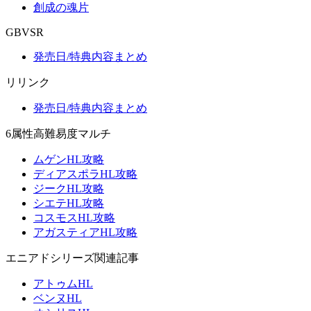
創成の魂片
GBVSR
発売日/特典内容まとめ
リリンク
発売日/特典内容まとめ
6属性高難易度マルチ
ムゲンHL攻略
ディアスポラHL攻略
ジークHL攻略
シエテHL攻略
コスモスHL攻略
アガスティアHL攻略
エニアドシリーズ関連記事
アトゥムHL
ベンヌHL