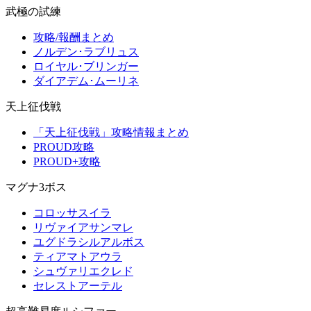
武極の試練
攻略/報酬まとめ
ノルデン･ラブリュス
ロイヤル･ブリンガー
ダイアデム･ムーリネ
天上征伐戦
「天上征伐戦」攻略情報まとめ
PROUD攻略
PROUD+攻略
マグナ3ボス
コロッサスイラ
リヴァイアサンマレ
ユグドラシルアルボス
ティアマトアウラ
シュヴァリエクレド
セレストアーテル