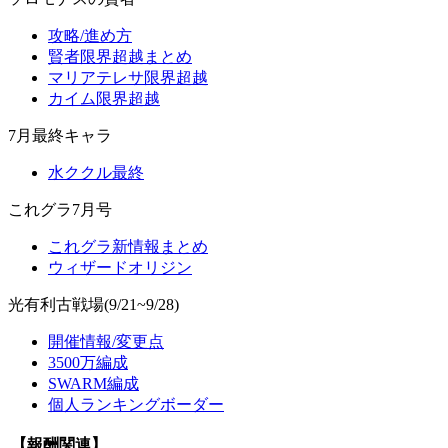
攻略/進め方
賢者限界超越まとめ
マリアテレサ限界超越
カイム限界超越
7月最終キャラ
水ククル最終
これグラ7月号
これグラ新情報まとめ
ウィザードオリジン
光有利古戦場(9/21~9/28)
開催情報/変更点
3500万編成
SWARM編成
個人ランキングボーダー
【報酬関連】