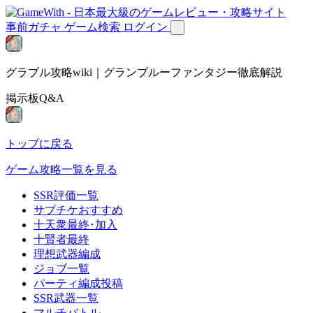
事前ガチャ
ゲーム検索
ログイン
グラブル攻略wiki｜グランブルーファンタジー徹底解説
掲示板Q&A
トップに戻る
ゲーム攻略一覧を見る
SSR評価一覧
サプチケおすすめ
十天衆最終･加入
十賢者最終
理想武器編成
ジョブ一覧
パーティ編成投稿
SSR武器一覧
マルチバトル