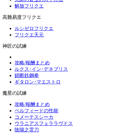
解放フリクエ
高難易度フリクエ
ルシゼロフリクエ
フリクエ天元
神匠の試練
攻略/報酬まとめ
ルクス･イン･デネブリス
鎖断鉄鋼拳
ギタロン･マエストロ
魔星の試練
攻略/報酬まとめ
ペルフィードの性能
コメーテスシーカ
ウラニアスフェララヴドス
陰陽之霊刀