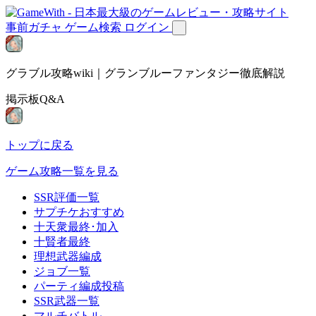
事前ガチャ
ゲーム検索
ログイン
グラブル攻略wiki｜グランブルーファンタジー徹底解説
掲示板Q&A
トップに戻る
ゲーム攻略一覧を見る
SSR評価一覧
サプチケおすすめ
十天衆最終･加入
十賢者最終
理想武器編成
ジョブ一覧
パーティ編成投稿
SSR武器一覧
マルチバトル