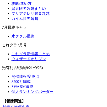
攻略/進め方
賢者限界超越まとめ
マリアテレサ限界超越
カイム限界超越
7月最終キャラ
水ククル最終
これグラ7月号
これグラ新情報まとめ
ウィザードオリジン
光有利古戦場(9/21~9/28)
開催情報/変更点
3500万編成
SWARM編成
個人ランキングボーダー
【報酬関連】