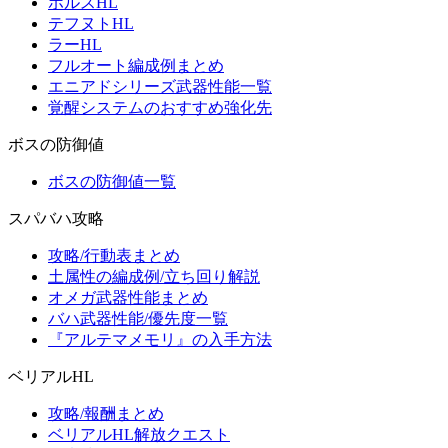
ホルスHL
テフヌトHL
ラーHL
フルオート編成例まとめ
エニアドシリーズ武器性能一覧
覚醒システムのおすすめ強化先
ボスの防御値
ボスの防御値一覧
スパバハ攻略
攻略/行動表まとめ
土属性の編成例/立ち回り解説
オメガ武器性能まとめ
バハ武器性能/優先度一覧
『アルテマメモリ』の入手方法
ベリアルHL
攻略/報酬まとめ
ベリアルHL解放クエスト