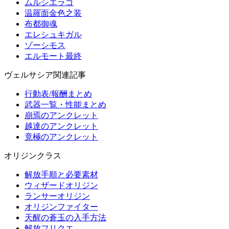
ムルシエラゴ
温羅面金色之装
布都御魂
エレシュキガル
ゾーシモス
エルモート最終
ヴェルサシア関連記事
行動表/報酬まとめ
武器一覧・性能まとめ
崩焉のアンクレット
越達のアンクレット
竟極のアンクレット
オリジンクラス
解放手順と必要素材
ウィザードオリジン
ランサーオリジン
オリジンファイター
天醒の蒼玉の入手方法
解放フリクエ