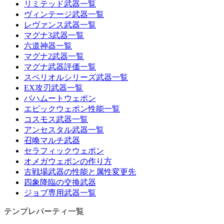
リミテッド武器一覧
ヴィンテージ武器一覧
レヴァンス武器一覧
マグナ3武器一覧
六道神器一覧
マグナ2武器一覧
マグナ武器評価一覧
スペリオルシリーズ武器一覧
EX攻刃武器一覧
バハムートウェポン
エピックウェポン性能一覧
コスモス武器一覧
アンセスタル武器一覧
召喚マルチ武器
セラフィックウェポン
オメガウェポンの作り方
古戦場武器の性能と属性変更先
四象降臨の交換武器
ジョブ専用武器一覧
テンプレパーティ一覧