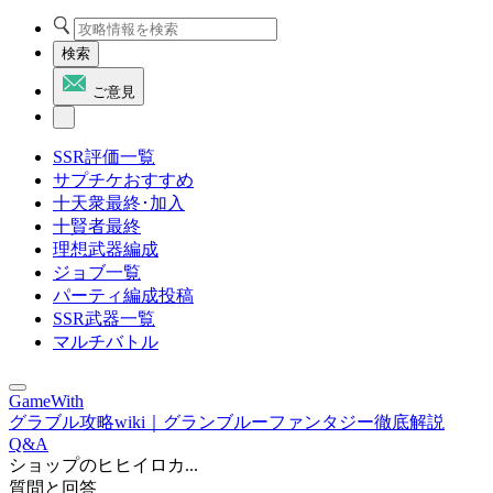
検索
ご意見
SSR評価一覧
サプチケおすすめ
十天衆最終･加入
十賢者最終
理想武器編成
ジョブ一覧
パーティ編成投稿
SSR武器一覧
マルチバトル
GameWith
グラブル攻略wiki｜グランブルーファンタジー徹底解説
Q&A
ショップのヒヒイロカ...
質問と回答