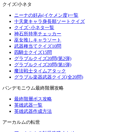
クイズ/小ネタ
ニーナの好み(イケメン度)一覧
十天衆キャラ身長順ソートクイズ
クイズ･小ネタ一覧
神石所持率チェッカー
巫女推しキャラソート
武器種当てクイズ10問
四騎士クイズ15問
グラブルクイズ20問(第2弾)
グラブルクイズ20問(第1弾)
魔法戦士タイムアタック
グラブル楽器武器クイズ(全20問)
パンデモニウム最終階層攻略
最終階層ボス攻略
英雄武器一覧
英雄武器作成方法
アーカルムの転世