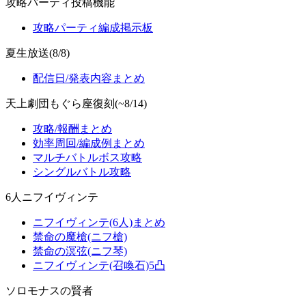
攻略パーティ投稿機能
攻略パーティ編成掲示板
夏生放送(8/8)
配信日/発表内容まとめ
天上劇団もぐら座復刻(~8/14)
攻略/報酬まとめ
効率周回/編成例まとめ
マルチバトルボス攻略
シングルバトル攻略
6人ニフイヴィンテ
ニフイヴィンテ(6人)まとめ
禁命の魔槍(ニフ槍)
禁命の溟弦(ニフ琴)
ニフイヴィンテ(召喚石)5凸
ソロモナスの賢者