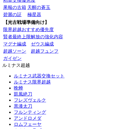
勲章交換優先度
果報の古箱
天醒の蒼玉
碧麗の証
極星器
【光古戦場準備向け】
限界超越おすすめ優先度
賢者最終上限解放の強化内容
マグナ編成
ゼウス編成
超越ソーン
超越フュンフ
ガイゼン
ルミナス超越
ルミナス武器交換セット
ルミナス限界超越
晩蝉
凱風絶刀
フレズヴェルク
黒漆太刀
フルンティング
アンドロメダ
ロムフェーヤ