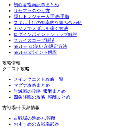
初心者指南記事まとめ
リセマラのやり方
隠しトレジャー入手法/手順
スキル上げの効率的な組み合わせ
カジノでメダルを稼ぐ方法
ログインポイントショップ解説
スカイスコープ解説
SkyLeapの使い方/設定方法
SkyLeapポイント解説
攻略情報
クエスト攻略
メインクエスト攻略一覧
マグナ攻略まとめ
討滅戦の攻略･報酬まとめ
四象降臨の攻略･報酬まとめ
古戦場/十天衆情報
古戦場の進め方/報酬
おすすめの古戦場武器