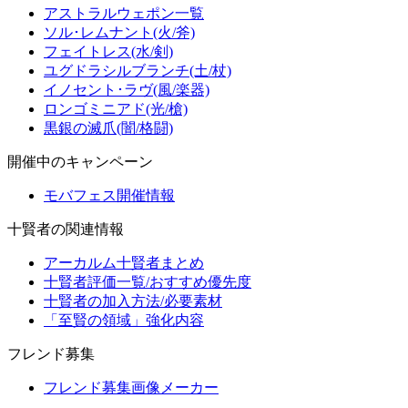
アストラルウェポン一覧
ソル･レムナント(火/斧)
フェイトレス(水/剣)
ユグドラシルブランチ(土/杖)
イノセント･ラヴ(風/楽器)
ロンゴミニアド(光/槍)
黒銀の滅爪(闇/格闘)
開催中のキャンペーン
モバフェス開催情報
十賢者の関連情報
アーカルム十賢者まとめ
十賢者評価一覧/おすすめ優先度
十賢者の加入方法/必要素材
「至賢の領域」強化内容
フレンド募集
フレンド募集画像メーカー