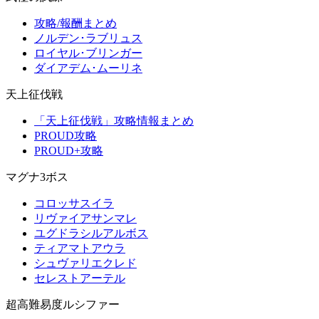
攻略/報酬まとめ
ノルデン･ラブリュス
ロイヤル･ブリンガー
ダイアデム･ムーリネ
天上征伐戦
「天上征伐戦」攻略情報まとめ
PROUD攻略
PROUD+攻略
マグナ3ボス
コロッサスイラ
リヴァイアサンマレ
ユグドラシルアルボス
ティアマトアウラ
シュヴァリエクレド
セレストアーテル
超高難易度ルシファー