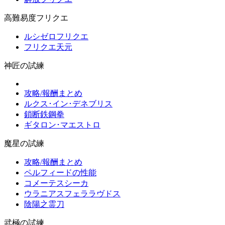
高難易度フリクエ
ルシゼロフリクエ
フリクエ天元
神匠の試練
攻略/報酬まとめ
ルクス･イン･デネブリス
鎖断鉄鋼拳
ギタロン･マエストロ
魔星の試練
攻略/報酬まとめ
ペルフィードの性能
コメーテスシーカ
ウラニアスフェララヴドス
陰陽之霊刀
武極の試練