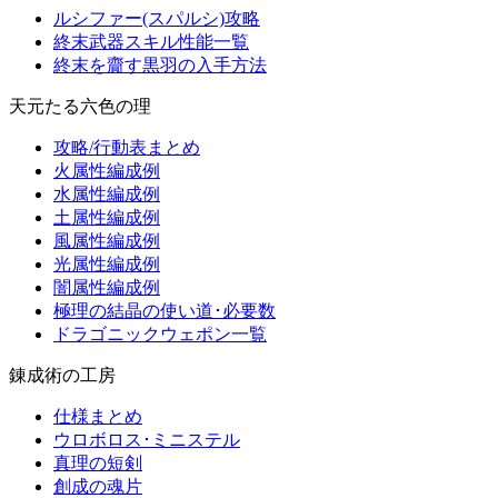
ルシファー(スパルシ)攻略
終末武器スキル性能一覧
終末を齎す黒羽の入手方法
天元たる六色の理
攻略/行動表まとめ
火属性編成例
水属性編成例
土属性編成例
風属性編成例
光属性編成例
闇属性編成例
極理の結晶の使い道･必要数
ドラゴニックウェポン一覧
錬成術の工房
仕様まとめ
ウロボロス･ミニステル
真理の短剣
創成の魂片