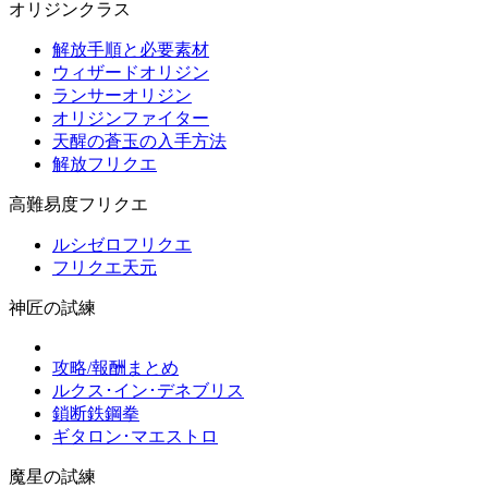
オリジンクラス
解放手順と必要素材
ウィザードオリジン
ランサーオリジン
オリジンファイター
天醒の蒼玉の入手方法
解放フリクエ
高難易度フリクエ
ルシゼロフリクエ
フリクエ天元
神匠の試練
攻略/報酬まとめ
ルクス･イン･デネブリス
鎖断鉄鋼拳
ギタロン･マエストロ
魔星の試練