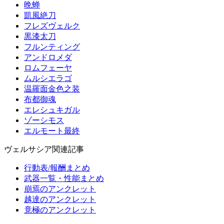
晩蝉
凱風絶刀
フレズヴェルク
黒漆太刀
フルンティング
アンドロメダ
ロムフェーヤ
ムルシエラゴ
温羅面金色之装
布都御魂
エレシュキガル
ゾーシモス
エルモート最終
ヴェルサシア関連記事
行動表/報酬まとめ
武器一覧・性能まとめ
崩焉のアンクレット
越達のアンクレット
竟極のアンクレット