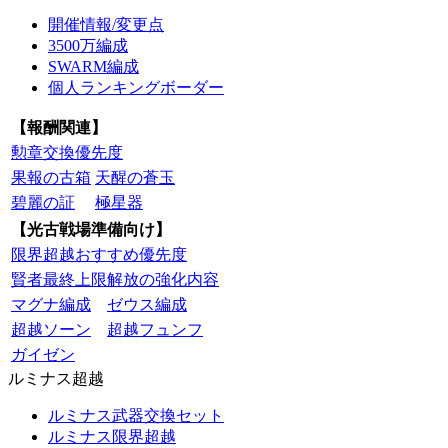
開催情報/変更点
3500万編成
SWARM編成
個人ランキングボーダー
【報酬関連】
勲章交換優先度
果報の古箱
天醒の蒼玉
碧麗の証
極星器
【光古戦場準備向け】
限界超越おすすめ優先度
賢者最終上限解放の強化内容
マグナ編成
ゼウス編成
超越ソーン
超越フュンフ
ガイゼン
ルミナス超越
ルミナス武器交換セット
ルミナス限界超越