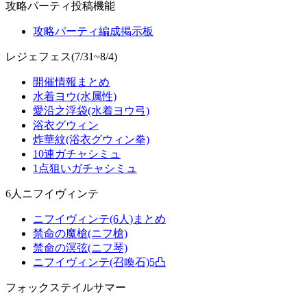
攻略パーティ投稿機能
攻略パーティ編成掲示板
レジェフェス(7/31~8/4)
開催情報まとめ
水着ヨウ(水属性)
愛沿之浮袋(水着ヨウ弓)
浴衣グウィン
炸華紋(浴衣グウィン拳)
10連ガチャシミュ
1点狙いガチャシミュ
6人ニフイヴィンテ
ニフイヴィンテ(6人)まとめ
禁命の魔槍(ニフ槍)
禁命の溟弦(ニフ琴)
ニフイヴィンテ(召喚石)5凸
フォックステイルサマー