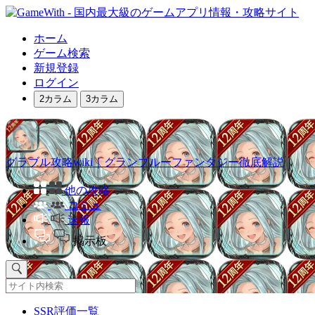
ホーム
ゲーム検索
新規登録
ログイン
2カラム
3カラム
グラブル攻略wiki｜グランブルーファンタジー徹底解説
他の攻略
コミュ
速報
掲示板
SSR評価一覧