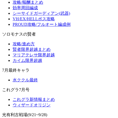
攻略/報酬まとめ
効率周回編成
シーサイドガーディアン(武器)
VH/EX/HELLボス攻略
PROUD攻略/フルオート編成例
ソロモナスの賢者
攻略/進め方
賢者限界超越まとめ
マリアテレサ限界超越
カイム限界超越
7月最終キャラ
水ククル最終
これグラ7月号
これグラ新情報まとめ
ウィザードオリジン
光有利古戦場(9/21~9/28)