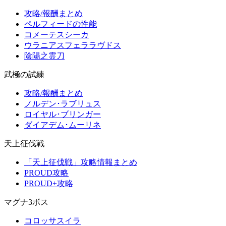
攻略/報酬まとめ
ペルフィードの性能
コメーテスシーカ
ウラニアスフェララヴドス
陰陽之霊刀
武極の試練
攻略/報酬まとめ
ノルデン･ラブリュス
ロイヤル･ブリンガー
ダイアデム･ムーリネ
天上征伐戦
「天上征伐戦」攻略情報まとめ
PROUD攻略
PROUD+攻略
マグナ3ボス
コロッサスイラ