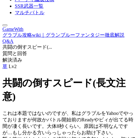
SSR武器一覧
マルチバトル
GameWith
グラブル攻略wiki｜グランブルーファンタジー徹底解説
Q&A
共闘の倒すスピード(...
質問と回答
解決済み
草
Lv2
共闘の倒すスピード(長文注
意)
これは本題ではないのですが、私はグラブルをYahooでやっ
ておりますが何故かバトル開始前のReadyやビィが出てる時
間が凄く長いです。大体8秒くらい。原因は不明なんです
が…もし分かる方いらっしゃったらお助け下さい。