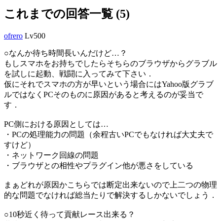
これまでの回答一覧 (5)
ofrero
Lv500
○なんか待ち時間長いんだけど…？
もしスマホをお持ちでしたらそちらのブラウザからグラブル
を試しに起動、戦闘に入ってみて下さい．
仮にそれでスマホの方が早いという場合にはYahoo版グラブ
ルではなくPCそのものに原因があると考えるのが妥当で
す．
PC側における原因としては…
・PCの処理能力の問題（余程古いPCでもなければ大丈夫で
すけど）
・ネットワーク回線の問題
・ブラウザとの相性やプラグイン他が悪さをしている
まぁどれが原因かこちらでは断定出来ないので上二つの物理
的な問題でなければ総当たりで解決するしかないでしょう．
○10秒近く待って貢献レース出来る？