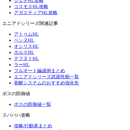
シエテHL攻略
コスモスHL攻略
アガスティアHL攻略
エニアドシリーズ関連記事
アトゥムHL
ベンヌHL
オシリスHL
ホルスHL
テフヌトHL
ラーHL
フルオート編成例まとめ
エニアドシリーズ武器性能一覧
覚醒システムのおすすめ強化先
ボスの防御値
ボスの防御値一覧
スパバハ攻略
攻略/行動表まとめ