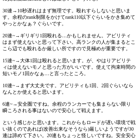
30連→10秒遅れはまず無理です。殴れすらしないと思いま
す。余程のrank制限をかけてrank110以下ぐらいをかき集めて
やっとかなぁ？ぐらいです。
20連~→ギリギリ1回殴れる…かもしれません。アビリティ
はまず使えないと思って下さい。高ランクの人が集まるとこ
こら辺でも殴れるか厳しい所ですので見極めが重要です。
15連~→大体1回は殴れると思います。が、やはりアビリテ
ィは使えないモノと思った方がいいです。使えて拘束時間の
短いモノ1回かなぁ…と言ったところ。
10連~→まず大丈夫です。アビリティも1回、2回ぐらいなら
なんとか使えると思います。
6連~→安全圏ですね。余程のランカーでも集まらない限り
瞬ころされる事はないので安心して戦えます。
という感じかと思います。これからもロードが遅い環境で戦
い抜くのであれば(改善出来なそうなら)厳しいようですが30
連は諦めて下さい。20連もちょっと怪しいですね。安全安心