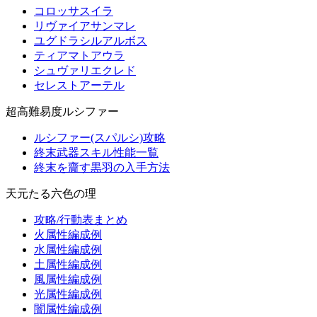
コロッサスイラ
リヴァイアサンマレ
ユグドラシルアルボス
ティアマトアウラ
シュヴァリエクレド
セレストアーテル
超高難易度ルシファー
ルシファー(スパルシ)攻略
終末武器スキル性能一覧
終末を齎す黒羽の入手方法
天元たる六色の理
攻略/行動表まとめ
火属性編成例
水属性編成例
土属性編成例
風属性編成例
光属性編成例
闇属性編成例