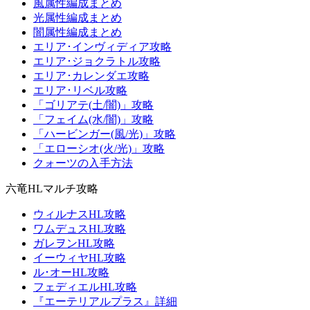
風属性編成まとめ
光属性編成まとめ
闇属性編成まとめ
エリア･インヴィディア攻略
エリア･ジョクラトル攻略
エリア･カレンダエ攻略
エリア･リベル攻略
「ゴリアテ(土/闇)」攻略
「フェイム(水/闇)」攻略
「ハービンガー(風/光)」攻略
「エローシオ(火/光)」攻略
クォーツの入手方法
六竜HLマルチ攻略
ウィルナスHL攻略
ワムデュスHL攻略
ガレヲンHL攻略
イーウィヤHL攻略
ル･オーHL攻略
フェディエルHL攻略
『エーテリアルプラス』詳細