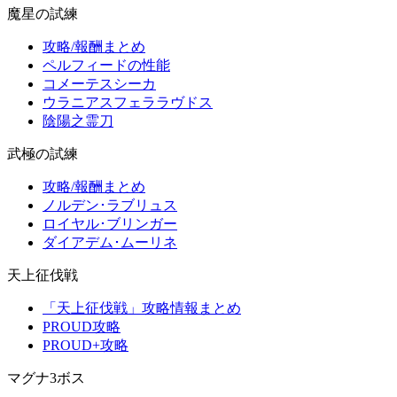
魔星の試練
攻略/報酬まとめ
ペルフィードの性能
コメーテスシーカ
ウラニアスフェララヴドス
陰陽之霊刀
武極の試練
攻略/報酬まとめ
ノルデン･ラブリュス
ロイヤル･ブリンガー
ダイアデム･ムーリネ
天上征伐戦
「天上征伐戦」攻略情報まとめ
PROUD攻略
PROUD+攻略
マグナ3ボス