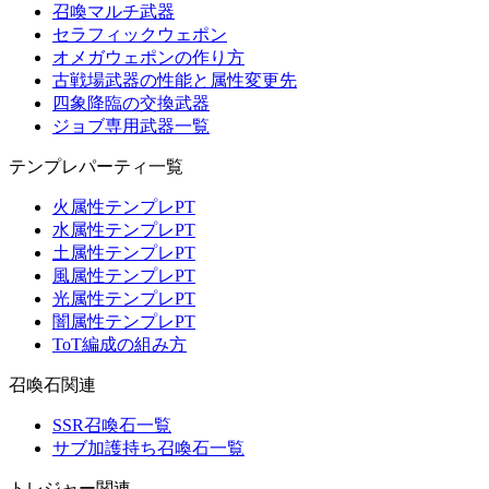
召喚マルチ武器
セラフィックウェポン
オメガウェポンの作り方
古戦場武器の性能と属性変更先
四象降臨の交換武器
ジョブ専用武器一覧
テンプレパーティ一覧
火属性テンプレPT
水属性テンプレPT
土属性テンプレPT
風属性テンプレPT
光属性テンプレPT
闇属性テンプレPT
ToT編成の組み方
召喚石関連
SSR召喚石一覧
サブ加護持ち召喚石一覧
トレジャー関連