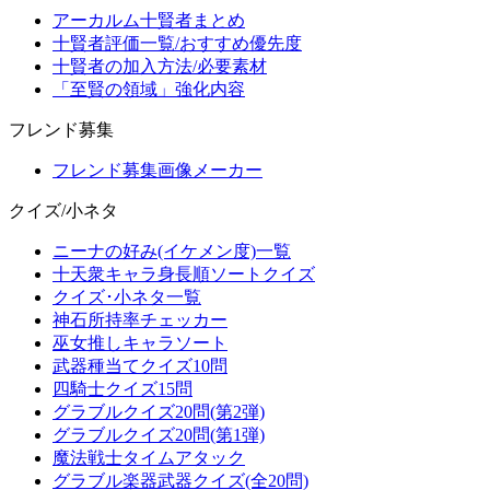
アーカルム十賢者まとめ
十賢者評価一覧/おすすめ優先度
十賢者の加入方法/必要素材
「至賢の領域」強化内容
フレンド募集
フレンド募集画像メーカー
クイズ/小ネタ
ニーナの好み(イケメン度)一覧
十天衆キャラ身長順ソートクイズ
クイズ･小ネタ一覧
神石所持率チェッカー
巫女推しキャラソート
武器種当てクイズ10問
四騎士クイズ15問
グラブルクイズ20問(第2弾)
グラブルクイズ20問(第1弾)
魔法戦士タイムアタック
グラブル楽器武器クイズ(全20問)