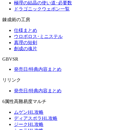
極理の結晶の使い道･必要数
ドラゴニックウェポン一覧
錬成術の工房
仕様まとめ
ウロボロス･ミニステル
真理の短剣
創成の魂片
GBVSR
発売日/特典内容まとめ
リリンク
発売日/特典内容まとめ
6属性高難易度マルチ
ムゲンHL攻略
ディアスポラHL攻略
ジークHL攻略