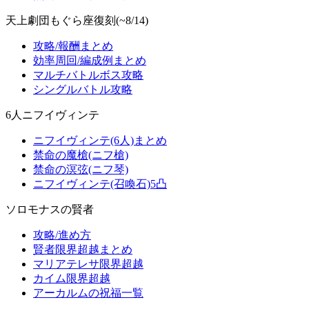
天上劇団もぐら座復刻(~8/14)
攻略/報酬まとめ
効率周回/編成例まとめ
マルチバトルボス攻略
シングルバトル攻略
6人ニフイヴィンテ
ニフイヴィンテ(6人)まとめ
禁命の魔槍(ニフ槍)
禁命の溟弦(ニフ琴)
ニフイヴィンテ(召喚石)5凸
ソロモナスの賢者
攻略/進め方
賢者限界超越まとめ
マリアテレサ限界超越
カイム限界超越
アーカルムの祝福一覧