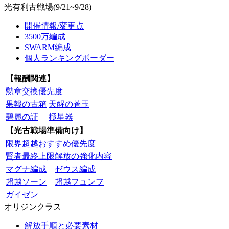
光有利古戦場(9/21~9/28)
開催情報/変更点
3500万編成
SWARM編成
個人ランキングボーダー
【報酬関連】
勲章交換優先度
果報の古箱
天醒の蒼玉
碧麗の証
極星器
【光古戦場準備向け】
限界超越おすすめ優先度
賢者最終上限解放の強化内容
マグナ編成
ゼウス編成
超越ソーン
超越フュンフ
ガイゼン
オリジンクラス
解放手順と必要素材