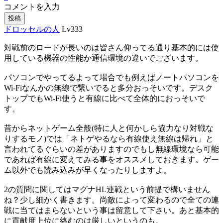
コメントを入力
投稿
ドロッセルの人
Lv333
対戦前のロードが長いのは皆さん仰ってる通り基本的には使
用している機器の性能か通信環境の違いでございます。
パソコンでやってるよって場合でも例えばノートパソコンを
Wi-Fiなんかの無線で繋いでると多分おっそいです。デスク
トップでもWi-Fi使うと有線に比べて全体的におっそいで
す。
昔からネットゲーム全般(特に人と何かしら協力なり対戦な
りするモノ)では「ネトゲやるなら有線使え無線は帰れ」と
言われてるぐらいの差がありますのでもし無線環境なら可能
であれば有線に変えてみる事をオススメしておきます。ゲー
ム以外でも読み込みが早くなったりしますよ。
2の質問に関してはマグナHL連戦という前提で構いません
ね？少し細かく書きます。尚敵によって変わるので全ての連
戦に当てはまらないという事は留意して下さい。あと基本的
に貢献度上位に絡むのは厳しいというのも。