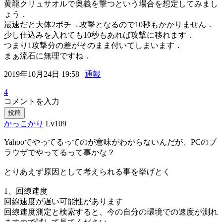
黄龍クリュサオルで奥義を撃つという場合を想定してみまし
ょう．
最速だと大体2ポチ→攻撃となるので10秒もかかりません．
少し仕込みを入れても10秒もあれば攻撃に移れます．
つまり1攻撃分の差がそのまま付いてしまいます．
まぁ流石に無理ですね．
2019年10月24日 19:58 |
通報
4
コメントを入力
投稿
かっこかり
Lv109
Yahooでやってるってのが意味がわからないんだが、PCのブ
ラウザでやってるって事かな？
とりあえず原因として考えられる事を挙げとく
1、回線速度
回線速度が遅い可能性があります
回線速度測定と検索すると、今の自分の環境での速度が測れ