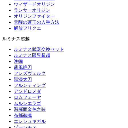
ウィザードオリジン
ランサーオリジン
オリジンファイター
天醒の蒼玉の入手方法
解放フリクエ
ルミナス超越
ルミナス武器交換セット
ルミナス限界超越
晩蝉
凱風絶刀
フレズヴェルク
黒漆太刀
フルンティング
アンドロメダ
ロムフェーヤ
ムルシエラゴ
温羅面金色之装
布都御魂
エレシュキガル
ゾーシモス