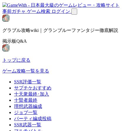
事前ガチャ
ゲーム検索
ログイン
グラブル攻略wiki｜グランブルーファンタジー徹底解説
掲示板Q&A
トップに戻る
ゲーム攻略一覧を見る
SSR評価一覧
サプチケおすすめ
十天衆最終･加入
十賢者最終
理想武器編成
ジョブ一覧
パーティ編成投稿
SSR武器一覧
マルチバトル