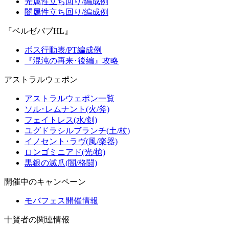
光属性立ち回り/編成例
闇属性立ち回り/編成例
『ベルゼバブHL』
ボス行動表/PT編成例
『混沌の再来･後編』攻略
アストラルウェポン
アストラルウェポン一覧
ソル･レムナント(火/斧)
フェイトレス(水/剣)
ユグドラシルブランチ(土/杖)
イノセント･ラヴ(風/楽器)
ロンゴミニアド(光/槍)
黒銀の滅爪(闇/格闘)
開催中のキャンペーン
モバフェス開催情報
十賢者の関連情報