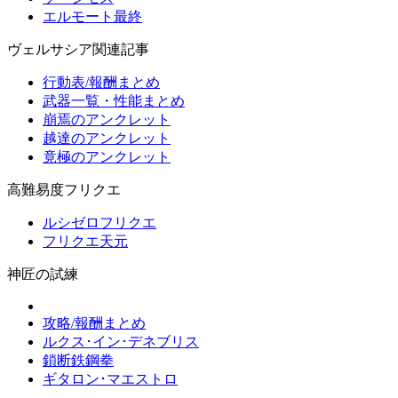
エルモート最終
ヴェルサシア関連記事
行動表/報酬まとめ
武器一覧・性能まとめ
崩焉のアンクレット
越達のアンクレット
竟極のアンクレット
高難易度フリクエ
ルシゼロフリクエ
フリクエ天元
神匠の試練
攻略/報酬まとめ
ルクス･イン･デネブリス
鎖断鉄鋼拳
ギタロン･マエストロ