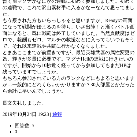
暫く前マグナかなにかの連戦に初めて参加しました。初めて
の連戦で、これで沢山素材手に入るかなーなんて思ってまし
た。
もう察された方もいらっしゃると思いますが、Readyの画面
になって戦闘が始まるのを待ち、いざ出陣！と漸くバトル画
面になると、既に戦闘は終了していました。当然貢献度はゼ
ロで、報酬もゼロ。マルチの救援などに入ってもいつもそう
で、それ以来連戦や共闘に行かなくなりました。
とまあここまでが前置きですが、最近英雄武器の属性変更の
為、輝きが多量に必要です。マグナHellの連戦に行きたいの
ですが、開始から10秒近く経ってから参加してもまだHPは
残っていますでしょうか。
もちろん参加されている方のランクなどにもよると思います
が…一般的にどれくらいかかりますか？30人部屋とかだった
ら余計に早いんでしょうか。
長文失礼しました。
2019年10月24日 19:23 |
通報
回答数:
5
0