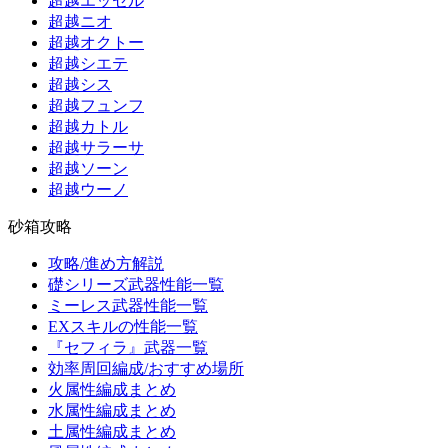
超越エッセル
超越ニオ
超越オクトー
超越シエテ
超越シス
超越フュンフ
超越カトル
超越サラーサ
超越ソーン
超越ウーノ
砂箱攻略
攻略/進め方解説
礎シリーズ武器性能一覧
ミーレス武器性能一覧
EXスキルの性能一覧
『セフィラ』武器一覧
効率周回編成/おすすめ場所
火属性編成まとめ
水属性編成まとめ
土属性編成まとめ