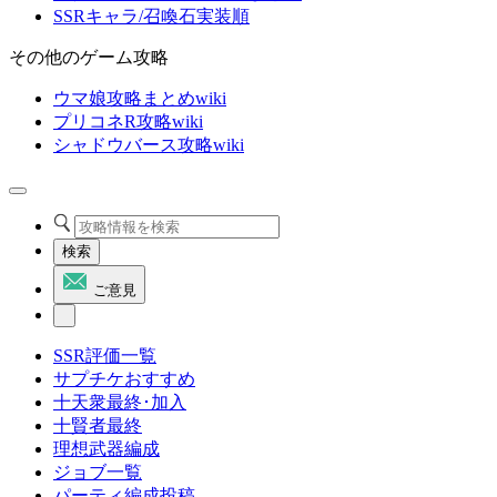
SSRキャラ/召喚石実装順
その他のゲーム攻略
ウマ娘攻略まとめwiki
プリコネR攻略wiki
シャドウバース攻略wiki
検索
ご意見
SSR評価一覧
サプチケおすすめ
十天衆最終･加入
十賢者最終
理想武器編成
ジョブ一覧
パーティ編成投稿