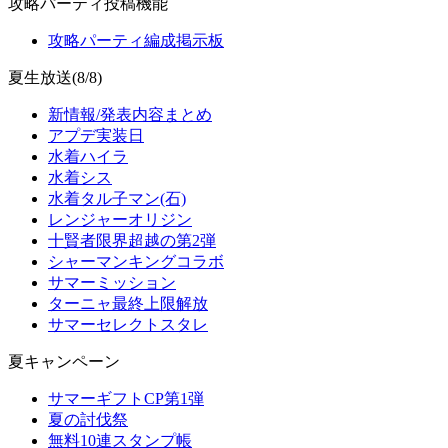
攻略パーティ投稿機能
攻略パーティ編成掲示板
夏生放送(8/8)
新情報/発表内容まとめ
アプデ実装日
水着ハイラ
水着シス
水着タル子マン(石)
レンジャーオリジン
十賢者限界超越の第2弾
シャーマンキングコラボ
サマーミッション
ターニャ最終上限解放
サマーセレクトスタレ
夏キャンペーン
サマーギフトCP第1弾
夏の討伐祭
無料10連スタンプ帳