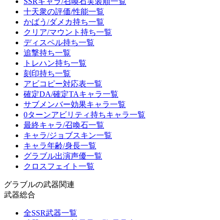
SSRキャラ/召喚石実装順一覧
十天衆の評価/性能一覧
かばう/ダメカ持ち一覧
クリア/マウント持ち一覧
ディスペル持ち一覧
追撃持ち一覧
トレハン持ち一覧
刻印持ち一覧
アビコピー対応表一覧
確定DA/確定TAキャラ一覧
サブメンバー効果キャラ一覧
0ターンアビリティ持ちキャラ一覧
最終キャラ/召喚石一覧
キャラ/ジョブスキン一覧
キャラ年齢/身長一覧
グラブル出演声優一覧
クロスフェイト一覧
グラブルの武器関連
武器総合
全SSR武器一覧