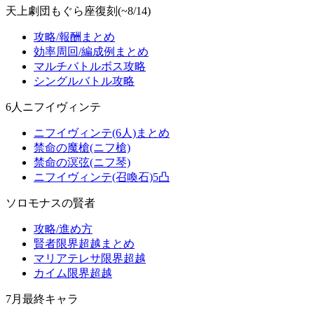
天上劇団もぐら座復刻(~8/14)
攻略/報酬まとめ
効率周回/編成例まとめ
マルチバトルボス攻略
シングルバトル攻略
6人ニフイヴィンテ
ニフイヴィンテ(6人)まとめ
禁命の魔槍(ニフ槍)
禁命の溟弦(ニフ琴)
ニフイヴィンテ(召喚石)5凸
ソロモナスの賢者
攻略/進め方
賢者限界超越まとめ
マリアテレサ限界超越
カイム限界超越
7月最終キャラ