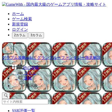
ホーム
ゲーム検索
新規登録
ログイン
2カラム
3カラム
グラブル攻略wiki｜グランブルーファンタジー徹底解説
他の攻略
コミュ
速報
掲示板
SSR評価一覧