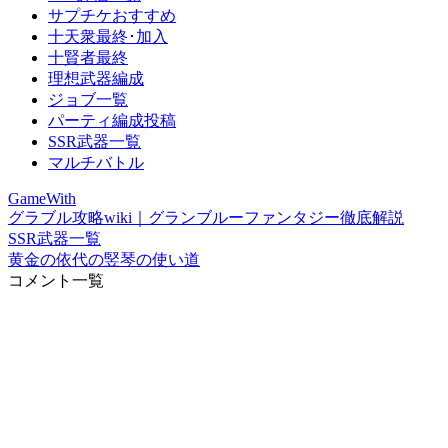
サプチケおすすめ
十天衆最終･加入
十賢者最終
理想武器編成
ジョブ一覧
パーティ編成投稿
SSR武器一覧
マルチバトル
GameWith
グラブル攻略wiki｜グランブルーファンタジー徹底解説
SSR武器一覧
黄金の依代の竪琴の使い道
コメント一覧