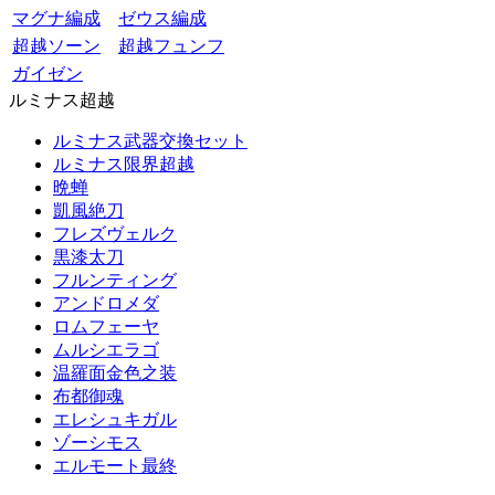
マグナ編成
ゼウス編成
超越ソーン
超越フュンフ
ガイゼン
ルミナス超越
ルミナス武器交換セット
ルミナス限界超越
晩蝉
凱風絶刀
フレズヴェルク
黒漆太刀
フルンティング
アンドロメダ
ロムフェーヤ
ムルシエラゴ
温羅面金色之装
布都御魂
エレシュキガル
ゾーシモス
エルモート最終