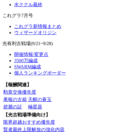
水ククル最終
これグラ7月号
これグラ新情報まとめ
ウィザードオリジン
光有利古戦場(9/21~9/28)
開催情報/変更点
3500万編成
SWARM編成
個人ランキングボーダー
【報酬関連】
勲章交換優先度
果報の古箱
天醒の蒼玉
碧麗の証
極星器
【光古戦場準備向け】
限界超越おすすめ優先度
賢者最終上限解放の強化内容