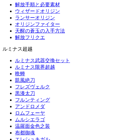
解放手順と必要素材
ウィザードオリジン
ランサーオリジン
オリジンファイター
天醒の蒼玉の入手方法
解放フリクエ
ルミナス超越
ルミナス武器交換セット
ルミナス限界超越
晩蝉
凱風絶刀
フレズヴェルク
黒漆太刀
フルンティング
アンドロメダ
ロムフェーヤ
ムルシエラゴ
温羅面金色之装
布都御魂
エレシュキガル