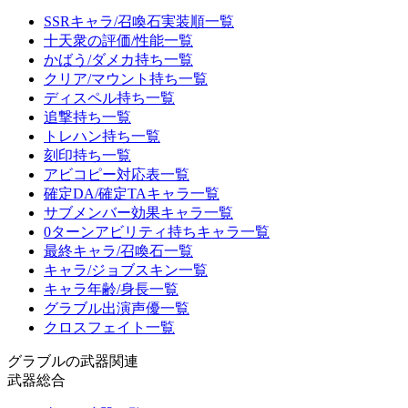
SSRキャラ/召喚石実装順一覧
十天衆の評価/性能一覧
かばう/ダメカ持ち一覧
クリア/マウント持ち一覧
ディスペル持ち一覧
追撃持ち一覧
トレハン持ち一覧
刻印持ち一覧
アビコピー対応表一覧
確定DA/確定TAキャラ一覧
サブメンバー効果キャラ一覧
0ターンアビリティ持ちキャラ一覧
最終キャラ/召喚石一覧
キャラ/ジョブスキン一覧
キャラ年齢/身長一覧
グラブル出演声優一覧
クロスフェイト一覧
グラブルの武器関連
武器総合