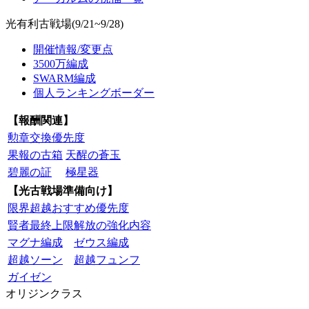
光有利古戦場(9/21~9/28)
開催情報/変更点
3500万編成
SWARM編成
個人ランキングボーダー
【報酬関連】
勲章交換優先度
果報の古箱
天醒の蒼玉
碧麗の証
極星器
【光古戦場準備向け】
限界超越おすすめ優先度
賢者最終上限解放の強化内容
マグナ編成
ゼウス編成
超越ソーン
超越フュンフ
ガイゼン
オリジンクラス