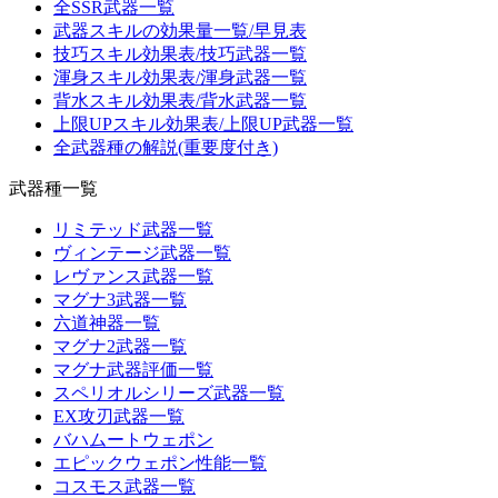
全SSR武器一覧
武器スキルの効果量一覧/早見表
技巧スキル効果表/技巧武器一覧
渾身スキル効果表/渾身武器一覧
背水スキル効果表/背水武器一覧
上限UPスキル効果表/上限UP武器一覧
全武器種の解説(重要度付き)
武器種一覧
リミテッド武器一覧
ヴィンテージ武器一覧
レヴァンス武器一覧
マグナ3武器一覧
六道神器一覧
マグナ2武器一覧
マグナ武器評価一覧
スペリオルシリーズ武器一覧
EX攻刃武器一覧
バハムートウェポン
エピックウェポン性能一覧
コスモス武器一覧