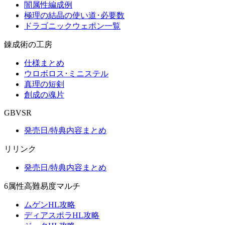
闇属性編成例
極理の結晶の使い道･必要数
ドラゴニックウェポン一覧
錬成術の工房
仕様まとめ
ウロボロス･ミニステル
真理の短剣
創成の魂片
GBVSR
発売日/特典内容まとめ
リリンク
発売日/特典内容まとめ
6属性高難易度マルチ
ムゲンHL攻略
ディアスポラHL攻略