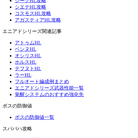
ジークHL攻略
シエテHL攻略
コスモスHL攻略
アガスティアHL攻略
エニアドシリーズ関連記事
アトゥムHL
ベンヌHL
オシリスHL
ホルスHL
テフヌトHL
ラーHL
フルオート編成例まとめ
エニアドシリーズ武器性能一覧
覚醒システムのおすすめ強化先
ボスの防御値
ボスの防御値一覧
スパバハ攻略