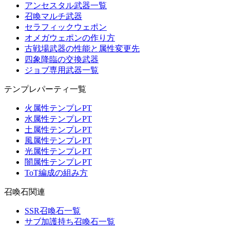
アンセスタル武器一覧
召喚マルチ武器
セラフィックウェポン
オメガウェポンの作り方
古戦場武器の性能と属性変更先
四象降臨の交換武器
ジョブ専用武器一覧
テンプレパーティ一覧
火属性テンプレPT
水属性テンプレPT
土属性テンプレPT
風属性テンプレPT
光属性テンプレPT
闇属性テンプレPT
ToT編成の組み方
召喚石関連
SSR召喚石一覧
サブ加護持ち召喚石一覧