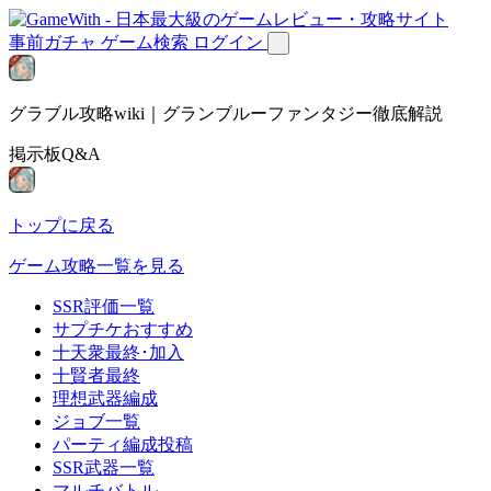
事前ガチャ
ゲーム検索
ログイン
グラブル攻略wiki｜グランブルーファンタジー徹底解説
掲示板Q&A
トップに戻る
ゲーム攻略一覧を見る
SSR評価一覧
サプチケおすすめ
十天衆最終･加入
十賢者最終
理想武器編成
ジョブ一覧
パーティ編成投稿
SSR武器一覧
マルチバトル