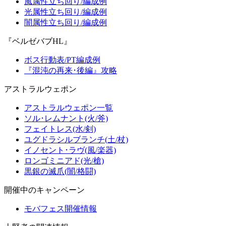
風属性立ち回り/編成例
光属性立ち回り/編成例
闇属性立ち回り/編成例
『ベルゼバブHL』
ボス行動表/PT編成例
『混沌の再来･後編』攻略
アストラルウェポン
アストラルウェポン一覧
ソル･レムナント(火/斧)
フェイトレス(水/剣)
ユグドラシルブランチ(土/杖)
イノセント･ラヴ(風/楽器)
ロンゴミニアド(光/槍)
黒銀の滅爪(闇/格闘)
開催中のキャンペーン
モバフェス開催情報