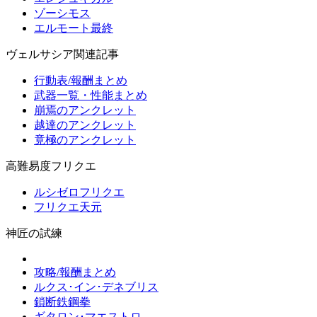
ゾーシモス
エルモート最終
ヴェルサシア関連記事
行動表/報酬まとめ
武器一覧・性能まとめ
崩焉のアンクレット
越達のアンクレット
竟極のアンクレット
高難易度フリクエ
ルシゼロフリクエ
フリクエ天元
神匠の試練
攻略/報酬まとめ
ルクス･イン･デネブリス
鎖断鉄鋼拳
ギタロン･マエストロ