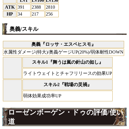
Lv1
Lv100
Lv150
ATK
391
2388
2810
HP
34
217
256
奥義/スキル
奥義『ロッサ・エスペヒスモ』
水属性ダメージ(特大)/奥義ゲージUP(20%)/弱体耐性DOWN
スキル1『舞うは嵐の針山の如し』
ライトウェイトとチャフリリースの効果UP
スキル2『戦場の災禍』
弱体効果成功率UP
ローゼンボーゲン・ドゥの評価/使い
道