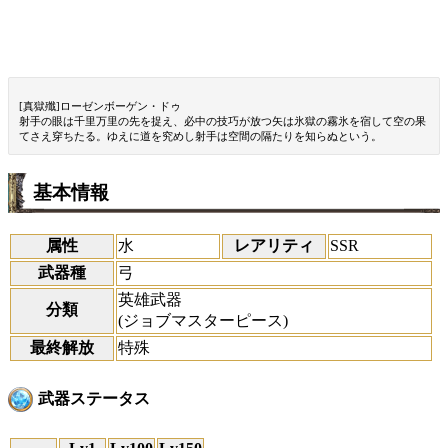
[真獄殲]ローゼンボーゲン・ドゥ
射手の眼は千里万里の先を捉え、必中の技巧が放つ矢は氷獄の霧氷を宿して空の果
てさえ穿ちたる。ゆえに道を究めし射手は空間の隔たりを知らぬという。
基本情報
属性
水
レアリティ
SSR
武器種
弓
英雄武器
分類
(ジョブマスターピース)
最終解放
特殊
武器ステータス