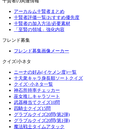
十賢者の関連情報
アーカルム十賢者まとめ
十賢者評価一覧/おすすめ優先度
十賢者の加入方法/必要素材
「至賢の領域」強化内容
フレンド募集
フレンド募集画像メーカー
クイズ/小ネタ
ニーナの好み(イケメン度)一覧
十天衆キャラ身長順ソートクイズ
クイズ･小ネタ一覧
神石所持率チェッカー
巫女推しキャラソート
武器種当てクイズ10問
四騎士クイズ15問
グラブルクイズ20問(第2弾)
グラブルクイズ20問(第1弾)
魔法戦士タイムアタック