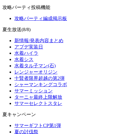
攻略パーティ投稿機能
攻略パーティ編成掲示板
夏生放送(8/8)
新情報/発表内容まとめ
アプデ実装日
水着ハイラ
水着シス
水着タル子マン(石)
レンジャーオリジン
十賢者限界超越の第2弾
シャーマンキングコラボ
サマーミッション
ターニャ最終上限解放
サマーセレクトスタレ
夏キャンペーン
サマーギフトCP第1弾
夏の討伐祭