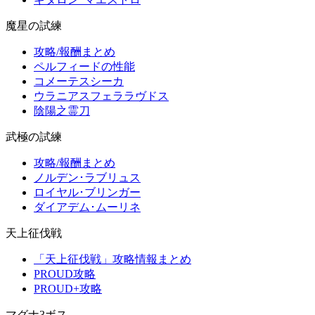
魔星の試練
攻略/報酬まとめ
ペルフィードの性能
コメーテスシーカ
ウラニアスフェララヴドス
陰陽之霊刀
武極の試練
攻略/報酬まとめ
ノルデン･ラブリュス
ロイヤル･ブリンガー
ダイアデム･ムーリネ
天上征伐戦
「天上征伐戦」攻略情報まとめ
PROUD攻略
PROUD+攻略
マグナ3ボス