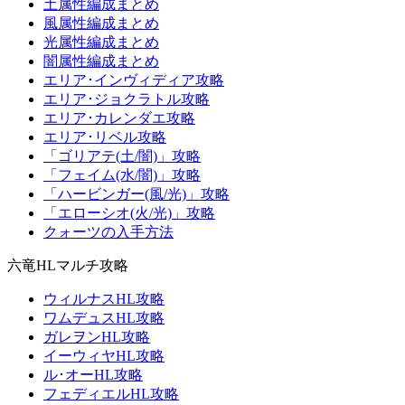
土属性編成まとめ
風属性編成まとめ
光属性編成まとめ
闇属性編成まとめ
エリア･インヴィディア攻略
エリア･ジョクラトル攻略
エリア･カレンダエ攻略
エリア･リベル攻略
「ゴリアテ(土/闇)」攻略
「フェイム(水/闇)」攻略
「ハービンガー(風/光)」攻略
「エローシオ(火/光)」攻略
クォーツの入手方法
六竜HLマルチ攻略
ウィルナスHL攻略
ワムデュスHL攻略
ガレヲンHL攻略
イーウィヤHL攻略
ル･オーHL攻略
フェディエルHL攻略