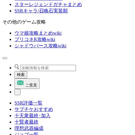
スターレジェンドガチャまとめ
SSRキャラ/召喚石実装順
その他のゲーム攻略
ウマ娘攻略まとめwiki
プリコネR攻略wiki
シャドウバース攻略wiki
検索
ご意見
SSR評価一覧
サプチケおすすめ
十天衆最終･加入
十賢者最終
理想武器編成
ジョブ一覧