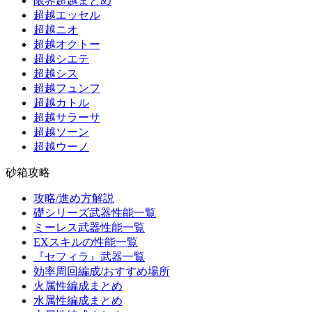
限界超越まとめ
超越エッセル
超越ニオ
超越オクトー
超越シエテ
超越シス
超越フュンフ
超越カトル
超越サラーサ
超越ソーン
超越ウーノ
砂箱攻略
攻略/進め方解説
礎シリーズ武器性能一覧
ミーレス武器性能一覧
EXスキルの性能一覧
『セフィラ』武器一覧
効率周回編成/おすすめ場所
火属性編成まとめ
水属性編成まとめ