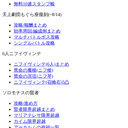
無料10連スタンプ帳
天上劇団もぐら座復刻(~8/14)
攻略/報酬まとめ
効率周回/編成例まとめ
マルチバトルボス攻略
シングルバトル攻略
6人ニフイヴィンテ
ニフイヴィンテ(6人)まとめ
禁命の魔槍(ニフ槍)
禁命の溟弦(ニフ琴)
ニフイヴィンテ(召喚石)5凸
ソロモナスの賢者
攻略/進め方
賢者限界超越まとめ
マリアテレサ限界超越
カイム限界超越
アーカルムの祝福一覧