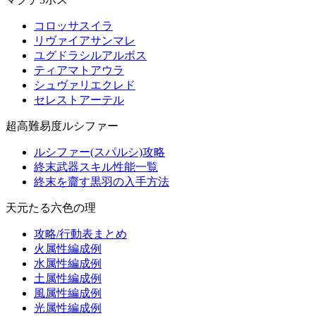
コロッサスイラ
リヴァイアサンマレ
ユグドラシルアルボス
ティアマトアウラ
シュヴァリエクレド
セレストアーテル
超高難易度ルシファー
ルシファー(スパルシ)攻略
終末武器スキル性能一覧
終末を齎す黒羽の入手方法
天元たる六色の理
攻略/行動表まとめ
火属性編成例
水属性編成例
土属性編成例
風属性編成例
光属性編成例