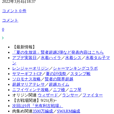
2022年3月4日18:37
コメント
0
件
コメント
0
【最新情報】
「夏の生放送」賢者超越2弾など発表内容はこちら
アプデ実装日
／
水着ハイラ
／
水着シス
／
水着タル子マ
ン
レンジャーオリジン
／
シャーマンキングコラボ
サマーギフトCP
／
夏の討伐祭
／
スタンプ帳
ソロモナス攻略
／
賢者の限界超越
超越マリアテレサ
／
超越カイム
ニフイヴィンテ攻略
／
ニフ槍
／
ニフ琴
オリジン関連
ウィザード
／
ランサー
／
ファイター
【古戦場関連】9/21(月)~
次回は9月『光有利古戦場』
肉集め関連
3500万編成
／
SWARM編成