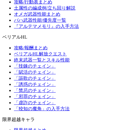
攻略/行動表まとめ
土属性の編成例/立ち回り解説
オメガ武器性能まとめ
バハ武器性能/優先度一覧
『アルテマメモリ』の入手方法
ベリアルHL
攻略/報酬まとめ
ベリアルHL解放クエスト
終末武器一覧とスキル性能
「技錬のチェイン」
「賦活のチェイン」
「謳歌のチェイン」
「誘惑のチェイン」
「禁忌のチェイン」
「邪罪のチェイン」
「虚詐のチェイン」
「狡知の魔角」の入手方法
限界超越キャラ