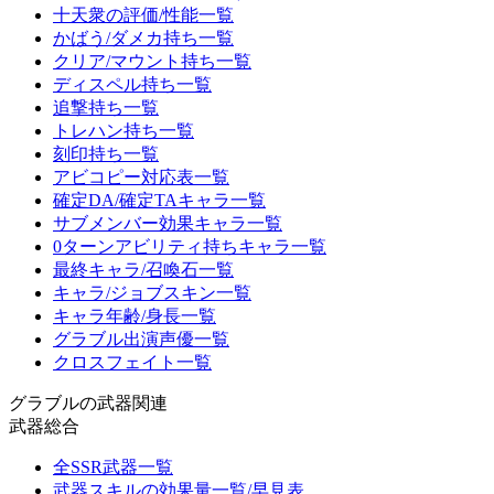
十天衆の評価/性能一覧
かばう/ダメカ持ち一覧
クリア/マウント持ち一覧
ディスペル持ち一覧
追撃持ち一覧
トレハン持ち一覧
刻印持ち一覧
アビコピー対応表一覧
確定DA/確定TAキャラ一覧
サブメンバー効果キャラ一覧
0ターンアビリティ持ちキャラ一覧
最終キャラ/召喚石一覧
キャラ/ジョブスキン一覧
キャラ年齢/身長一覧
グラブル出演声優一覧
クロスフェイト一覧
グラブルの武器関連
武器総合
全SSR武器一覧
武器スキルの効果量一覧/早見表