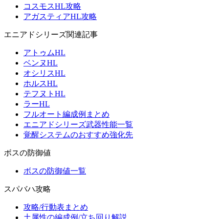
コスモスHL攻略
アガスティアHL攻略
エニアドシリーズ関連記事
アトゥムHL
ベンヌHL
オシリスHL
ホルスHL
テフヌトHL
ラーHL
フルオート編成例まとめ
エニアドシリーズ武器性能一覧
覚醒システムのおすすめ強化先
ボスの防御値
ボスの防御値一覧
スパバハ攻略
攻略/行動表まとめ
土属性の編成例/立ち回り解説