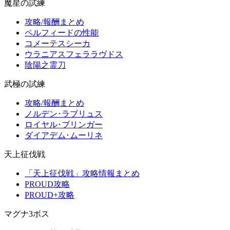
魔星の試練
攻略/報酬まとめ
ペルフィードの性能
コメーテスシーカ
ウラニアスフェララヴドス
陰陽之霊刀
武極の試練
攻略/報酬まとめ
ノルデン･ラブリュス
ロイヤル･ブリンガー
ダイアデム･ムーリネ
天上征伐戦
「天上征伐戦」攻略情報まとめ
PROUD攻略
PROUD+攻略
マグナ3ボス