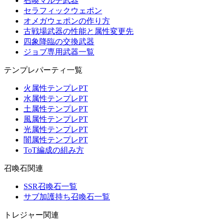
召喚マルチ武器
セラフィックウェポン
オメガウェポンの作り方
古戦場武器の性能と属性変更先
四象降臨の交換武器
ジョブ専用武器一覧
テンプレパーティ一覧
火属性テンプレPT
水属性テンプレPT
土属性テンプレPT
風属性テンプレPT
光属性テンプレPT
闇属性テンプレPT
ToT編成の組み方
召喚石関連
SSR召喚石一覧
サブ加護持ち召喚石一覧
トレジャー関連