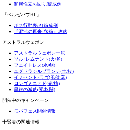
闇属性立ち回り/編成例
『ベルゼバブHL』
ボス行動表/PT編成例
『混沌の再来･後編』攻略
アストラルウェポン
アストラルウェポン一覧
ソル･レムナント(火/斧)
フェイトレス(水/剣)
ユグドラシルブランチ(土/杖)
イノセント･ラヴ(風/楽器)
ロンゴミニアド(光/槍)
黒銀の滅爪(闇/格闘)
開催中のキャンペーン
モバフェス開催情報
十賢者の関連情報