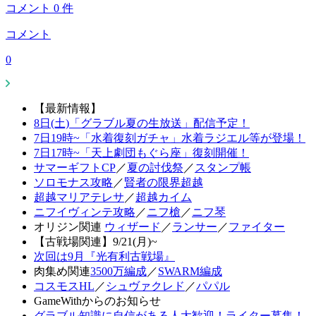
コメント
0
件
コメント
0
【最新情報】
8日(土)「グラブル夏の生放送」配信予定！
7日19時~「水着復刻ガチャ」水着ラジエル等が登場！
7日17時~「天上劇団もぐら座」復刻開催！
サマーギフトCP
／
夏の討伐祭
／
スタンプ帳
ソロモナス攻略
／
賢者の限界超越
超越マリアテレサ
／
超越カイム
ニフイヴィンテ攻略
／
ニフ槍
／
ニフ琴
オリジン関連
ウィザード
／
ランサー
／
ファイター
【古戦場関連】9/21(月)~
次回は9月『光有利古戦場』
肉集め関連
3500万編成
／
SWARM編成
コスモスHL
／
シュヴァクレド
／
パパル
GameWithからのお知らせ
グラブル知識に自信がある人大歓迎！ライター募集！