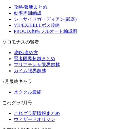
攻略/報酬まとめ
効率周回編成
シーサイドガーディアン(武器)
VH/EX/HELLボス攻略
PROUD攻略/フルオート編成例
ソロモナスの賢者
攻略/進め方
賢者限界超越まとめ
マリアテレサ限界超越
カイム限界超越
7月最終キャラ
水ククル最終
これグラ7月号
これグラ新情報まとめ
ウィザードオリジン