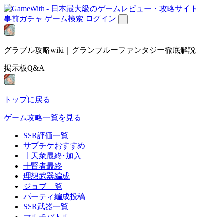
事前ガチャ
ゲーム検索
ログイン
グラブル攻略wiki｜グランブルーファンタジー徹底解説
掲示板Q&A
トップに戻る
ゲーム攻略一覧を見る
SSR評価一覧
サプチケおすすめ
十天衆最終･加入
十賢者最終
理想武器編成
ジョブ一覧
パーティ編成投稿
SSR武器一覧
マルチバトル