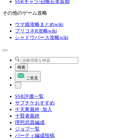
SSRキャラ/召喚石実装順
その他のゲーム攻略
ウマ娘攻略まとめwiki
プリコネR攻略wiki
シャドウバース攻略wiki
検索
ご意見
SSR評価一覧
サプチケおすすめ
十天衆最終･加入
十賢者最終
理想武器編成
ジョブ一覧
パーティ編成投稿