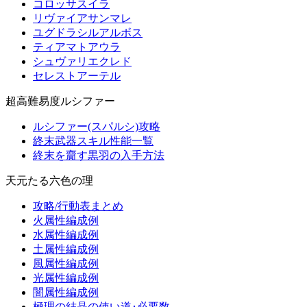
コロッサスイラ
リヴァイアサンマレ
ユグドラシルアルボス
ティアマトアウラ
シュヴァリエクレド
セレストアーテル
超高難易度ルシファー
ルシファー(スパルシ)攻略
終末武器スキル性能一覧
終末を齎す黒羽の入手方法
天元たる六色の理
攻略/行動表まとめ
火属性編成例
水属性編成例
土属性編成例
風属性編成例
光属性編成例
闇属性編成例
極理の結晶の使い道･必要数