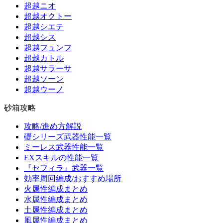
超越ニオ
超越オクトー
超越シエテ
超越シス
超越フュンフ
超越カトル
超越サラーサ
超越ソーン
超越ウーノ
砂箱攻略
攻略/進め方解説
礎シリーズ武器性能一覧
ミーレス武器性能一覧
EXスキルの性能一覧
『セフィラ』武器一覧
効率周回編成/おすすめ場所
火属性編成まとめ
水属性編成まとめ
土属性編成まとめ
風属性編成まとめ