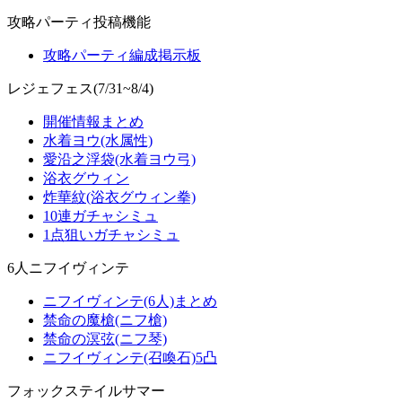
攻略パーティ投稿機能
攻略パーティ編成掲示板
レジェフェス(7/31~8/4)
開催情報まとめ
水着ヨウ(水属性)
愛沿之浮袋(水着ヨウ弓)
浴衣グウィン
炸華紋(浴衣グウィン拳)
10連ガチャシミュ
1点狙いガチャシミュ
6人ニフイヴィンテ
ニフイヴィンテ(6人)まとめ
禁命の魔槍(ニフ槍)
禁命の溟弦(ニフ琴)
ニフイヴィンテ(召喚石)5凸
フォックステイルサマー