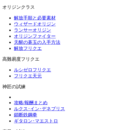
オリジンクラス
解放手順と必要素材
ウィザードオリジン
ランサーオリジン
オリジンファイター
天醒の蒼玉の入手方法
解放フリクエ
高難易度フリクエ
ルシゼロフリクエ
フリクエ天元
神匠の試練
攻略/報酬まとめ
ルクス･イン･デネブリス
鎖断鉄鋼拳
ギタロン･マエストロ