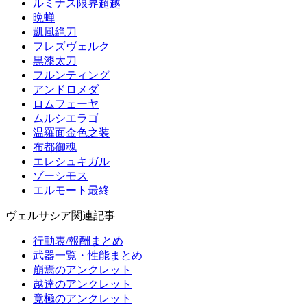
ルミナス限界超越
晩蝉
凱風絶刀
フレズヴェルク
黒漆太刀
フルンティング
アンドロメダ
ロムフェーヤ
ムルシエラゴ
温羅面金色之装
布都御魂
エレシュキガル
ゾーシモス
エルモート最終
ヴェルサシア関連記事
行動表/報酬まとめ
武器一覧・性能まとめ
崩焉のアンクレット
越達のアンクレット
竟極のアンクレット