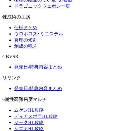
ドラゴニックウェポン一覧
錬成術の工房
仕様まとめ
ウロボロス･ミニステル
真理の短剣
創成の魂片
GBVSR
発売日/特典内容まとめ
リリンク
発売日/特典内容まとめ
6属性高難易度マルチ
ムゲンHL攻略
ディアスポラHL攻略
ジークHL攻略
シエテHL攻略