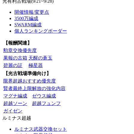
光有利古戦場(9/21~9/28)
開催情報/変更点
3500万編成
SWARM編成
個人ランキングボーダー
【報酬関連】
勲章交換優先度
果報の古箱
天醒の蒼玉
碧麗の証
極星器
【光古戦場準備向け】
限界超越おすすめ優先度
賢者最終上限解放の強化内容
マグナ編成
ゼウス編成
超越ソーン
超越フュンフ
ガイゼン
ルミナス超越
ルミナス武器交換セット