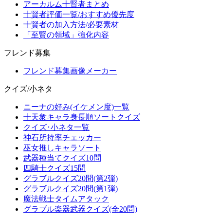
アーカルム十賢者まとめ
十賢者評価一覧/おすすめ優先度
十賢者の加入方法/必要素材
「至賢の領域」強化内容
フレンド募集
フレンド募集画像メーカー
クイズ/小ネタ
ニーナの好み(イケメン度)一覧
十天衆キャラ身長順ソートクイズ
クイズ･小ネタ一覧
神石所持率チェッカー
巫女推しキャラソート
武器種当てクイズ10問
四騎士クイズ15問
グラブルクイズ20問(第2弾)
グラブルクイズ20問(第1弾)
魔法戦士タイムアタック
グラブル楽器武器クイズ(全20問)