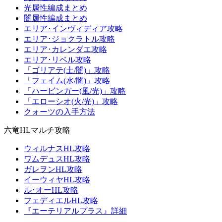
光属性編成まとめ
闇属性編成まとめ
エリア･インヴィディア攻略
エリア･ジョクラトル攻略
エリア･カレンダエ攻略
エリア･リベル攻略
「ゴリアテ(土/闇)」攻略
「フェイム(水/闇)」攻略
「ハービンガー(風/光)」攻略
「エローシオ(火/光)」攻略
クォーツの入手方法
六竜HLマルチ攻略
ウィルナスHL攻略
ワムデュスHL攻略
ガレヲンHL攻略
イーウィヤHL攻略
ル･オーHL攻略
フェディエルHL攻略
『エーテリアルプラス』詳細