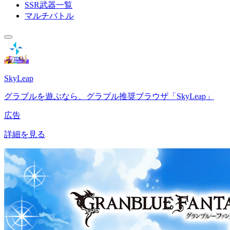
SSR武器一覧
マルチバトル
SkyLeap
グラブルを遊ぶなら、グラブル推奨ブラウザ「SkyLeap」
広告
詳細を見る