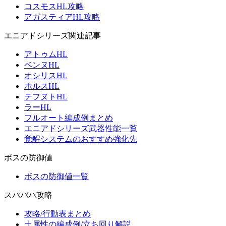
コスモスHL攻略
アガスティアHL攻略
エニアドシリーズ関連記事
アトゥムHL
ベンヌHL
オシリスHL
ホルスHL
テフヌトHL
ラーHL
フルオート編成例まとめ
エニアドシリーズ武器性能一覧
覚醒システムのおすすめ強化先
ボスの防御値
ボスの防御値一覧
スパバハ攻略
攻略/行動表まとめ
土属性の編成例/立ち回り解説