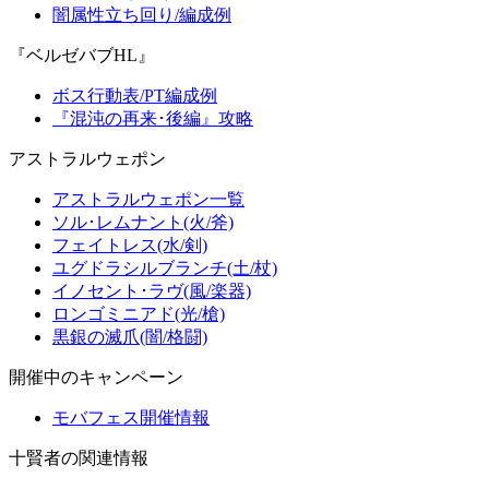
闇属性立ち回り/編成例
『ベルゼバブHL』
ボス行動表/PT編成例
『混沌の再来･後編』攻略
アストラルウェポン
アストラルウェポン一覧
ソル･レムナント(火/斧)
フェイトレス(水/剣)
ユグドラシルブランチ(土/杖)
イノセント･ラヴ(風/楽器)
ロンゴミニアド(光/槍)
黒銀の滅爪(闇/格闘)
開催中のキャンペーン
モバフェス開催情報
十賢者の関連情報