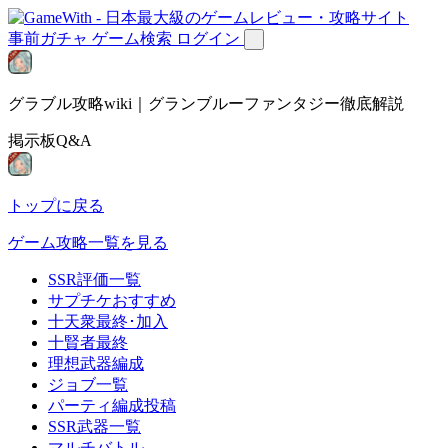
事前ガチャ
ゲーム検索
ログイン
グラブル攻略wiki｜グランブルーファンタジー徹底解説
掲示板Q&A
トップに戻る
ゲーム攻略一覧を見る
SSR評価一覧
サプチケおすすめ
十天衆最終･加入
十賢者最終
理想武器編成
ジョブ一覧
パーティ編成投稿
SSR武器一覧
マルチバトル