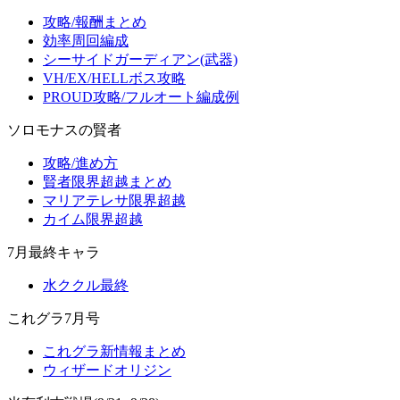
攻略/報酬まとめ
効率周回編成
シーサイドガーディアン(武器)
VH/EX/HELLボス攻略
PROUD攻略/フルオート編成例
ソロモナスの賢者
攻略/進め方
賢者限界超越まとめ
マリアテレサ限界超越
カイム限界超越
7月最終キャラ
水ククル最終
これグラ7月号
これグラ新情報まとめ
ウィザードオリジン