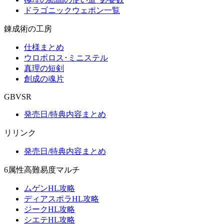
ドラゴニックウェポン一覧
錬成術の工房
仕様まとめ
ウロボロス･ミニステル
真理の短剣
創成の魂片
GBVSR
発売日/特典内容まとめ
リリンク
発売日/特典内容まとめ
6属性高難易度マルチ
ムゲンHL攻略
ディアスポラHL攻略
ジークHL攻略
シエテHL攻略