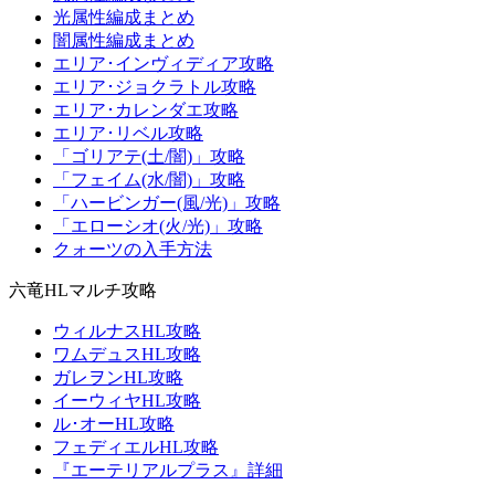
光属性編成まとめ
闇属性編成まとめ
エリア･インヴィディア攻略
エリア･ジョクラトル攻略
エリア･カレンダエ攻略
エリア･リベル攻略
「ゴリアテ(土/闇)」攻略
「フェイム(水/闇)」攻略
「ハービンガー(風/光)」攻略
「エローシオ(火/光)」攻略
クォーツの入手方法
六竜HLマルチ攻略
ウィルナスHL攻略
ワムデュスHL攻略
ガレヲンHL攻略
イーウィヤHL攻略
ル･オーHL攻略
フェディエルHL攻略
『エーテリアルプラス』詳細