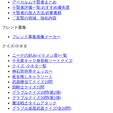
アーカルム十賢者まとめ
十賢者評価一覧/おすすめ優先度
十賢者の加入方法/必要素材
「至賢の領域」強化内容
フレンド募集
フレンド募集画像メーカー
クイズ/小ネタ
ニーナの好み(イケメン度)一覧
十天衆キャラ身長順ソートクイズ
クイズ･小ネタ一覧
神石所持率チェッカー
巫女推しキャラソート
武器種当てクイズ10問
四騎士クイズ15問
グラブルクイズ20問(第2弾)
グラブルクイズ20問(第1弾)
魔法戦士タイムアタック
グラブル楽器武器クイズ(全20問)