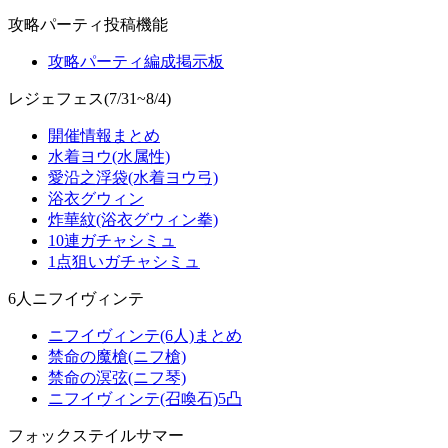
攻略パーティ投稿機能
攻略パーティ編成掲示板
レジェフェス(7/31~8/4)
開催情報まとめ
水着ヨウ(水属性)
愛沿之浮袋(水着ヨウ弓)
浴衣グウィン
炸華紋(浴衣グウィン拳)
10連ガチャシミュ
1点狙いガチャシミュ
6人ニフイヴィンテ
ニフイヴィンテ(6人)まとめ
禁命の魔槍(ニフ槍)
禁命の溟弦(ニフ琴)
ニフイヴィンテ(召喚石)5凸
フォックステイルサマー