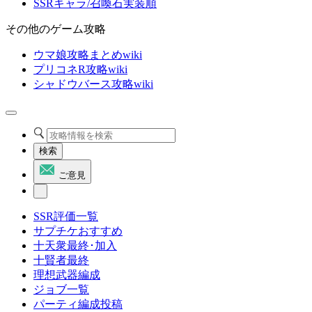
SSRキャラ/召喚石実装順
その他のゲーム攻略
ウマ娘攻略まとめwiki
プリコネR攻略wiki
シャドウバース攻略wiki
検索
ご意見
SSR評価一覧
サプチケおすすめ
十天衆最終･加入
十賢者最終
理想武器編成
ジョブ一覧
パーティ編成投稿