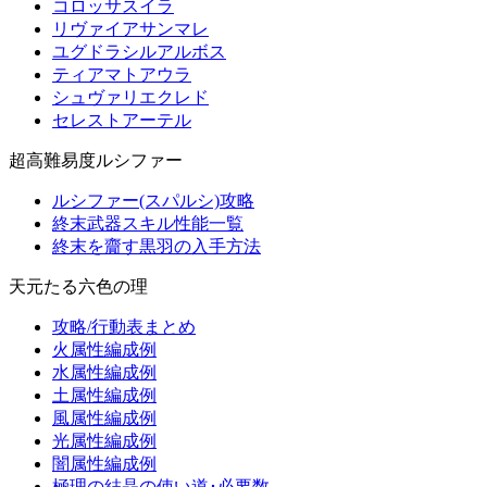
コロッサスイラ
リヴァイアサンマレ
ユグドラシルアルボス
ティアマトアウラ
シュヴァリエクレド
セレストアーテル
超高難易度ルシファー
ルシファー(スパルシ)攻略
終末武器スキル性能一覧
終末を齎す黒羽の入手方法
天元たる六色の理
攻略/行動表まとめ
火属性編成例
水属性編成例
土属性編成例
風属性編成例
光属性編成例
闇属性編成例
極理の結晶の使い道･必要数