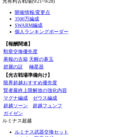
光有利古戦場(9/21~9/28)
開催情報/変更点
3500万編成
SWARM編成
個人ランキングボーダー
【報酬関連】
勲章交換優先度
果報の古箱
天醒の蒼玉
碧麗の証
極星器
【光古戦場準備向け】
限界超越おすすめ優先度
賢者最終上限解放の強化内容
マグナ編成
ゼウス編成
超越ソーン
超越フュンフ
ガイゼン
ルミナス超越
ルミナス武器交換セット