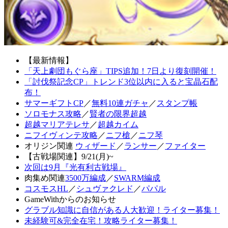
【最新情報】
「天上劇団もぐら座」TIPS追加！7日より復刻開催！
「討伐祭記念CP」トレンド3位以内に入ると宝晶石配
布！
サマーギフトCP
／
無料10連ガチャ
／
スタンプ帳
ソロモナス攻略
／
賢者の限界超越
超越マリアテレサ
／
超越カイム
ニフイヴィンテ攻略
／
ニフ槍
／
ニフ琴
オリジン関連
ウィザード
／
ランサー
／
ファイター
【古戦場関連】9/21(月)~
次回は9月『光有利古戦場』
肉集め関連
3500万編成
／
SWARM編成
コスモスHL
／
シュヴァクレド
／
パパル
GameWithからのお知らせ
グラブル知識に自信がある人大歓迎！ライター募集！
未経験可&完全在宅！攻略ライター募集！