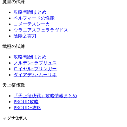
魔星の試練
攻略/報酬まとめ
ペルフィードの性能
コメーテスシーカ
ウラニアスフェララヴドス
陰陽之霊刀
武極の試練
攻略/報酬まとめ
ノルデン･ラブリュス
ロイヤル･ブリンガー
ダイアデム･ムーリネ
天上征伐戦
「天上征伐戦」攻略情報まとめ
PROUD攻略
PROUD+攻略
マグナ3ボス