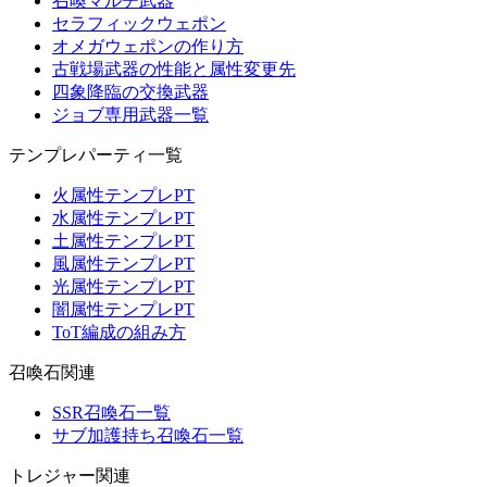
召喚マルチ武器
セラフィックウェポン
オメガウェポンの作り方
古戦場武器の性能と属性変更先
四象降臨の交換武器
ジョブ専用武器一覧
テンプレパーティ一覧
火属性テンプレPT
水属性テンプレPT
土属性テンプレPT
風属性テンプレPT
光属性テンプレPT
闇属性テンプレPT
ToT編成の組み方
召喚石関連
SSR召喚石一覧
サブ加護持ち召喚石一覧
トレジャー関連