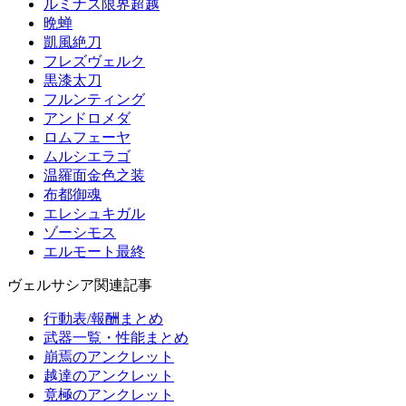
ルミナス限界超越
晩蝉
凱風絶刀
フレズヴェルク
黒漆太刀
フルンティング
アンドロメダ
ロムフェーヤ
ムルシエラゴ
温羅面金色之装
布都御魂
エレシュキガル
ゾーシモス
エルモート最終
ヴェルサシア関連記事
行動表/報酬まとめ
武器一覧・性能まとめ
崩焉のアンクレット
越達のアンクレット
竟極のアンクレット