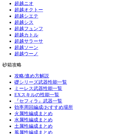
超越ニオ
超越オクトー
超越シエテ
超越シス
超越フュンフ
超越カトル
超越サラーサ
超越ソーン
超越ウーノ
砂箱攻略
攻略/進め方解説
礎シリーズ武器性能一覧
ミーレス武器性能一覧
EXスキルの性能一覧
『セフィラ』武器一覧
効率周回編成/おすすめ場所
火属性編成まとめ
水属性編成まとめ
土属性編成まとめ
風属性編成まとめ