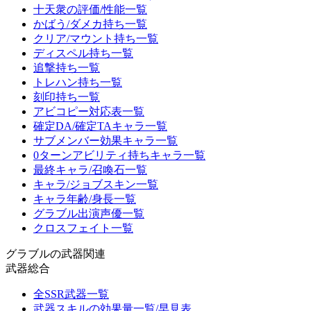
十天衆の評価/性能一覧
かばう/ダメカ持ち一覧
クリア/マウント持ち一覧
ディスペル持ち一覧
追撃持ち一覧
トレハン持ち一覧
刻印持ち一覧
アビコピー対応表一覧
確定DA/確定TAキャラ一覧
サブメンバー効果キャラ一覧
0ターンアビリティ持ちキャラ一覧
最終キャラ/召喚石一覧
キャラ/ジョブスキン一覧
キャラ年齢/身長一覧
グラブル出演声優一覧
クロスフェイト一覧
グラブルの武器関連
武器総合
全SSR武器一覧
武器スキルの効果量一覧/早見表