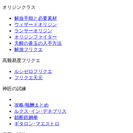
オリジンクラス
解放手順と必要素材
ウィザードオリジン
ランサーオリジン
オリジンファイター
天醒の蒼玉の入手方法
解放フリクエ
高難易度フリクエ
ルシゼロフリクエ
フリクエ天元
神匠の試練
攻略/報酬まとめ
ルクス･イン･デネブリス
鎖断鉄鋼拳
ギタロン･マエストロ