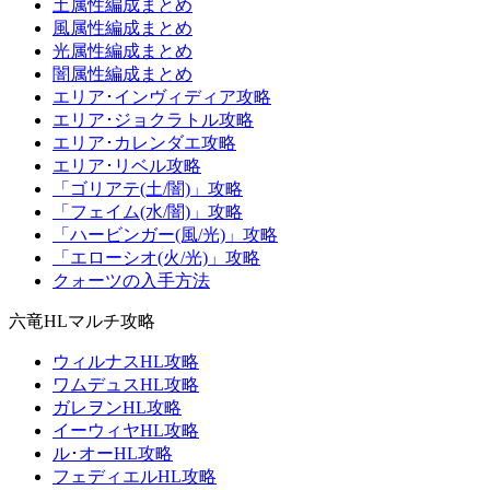
土属性編成まとめ
風属性編成まとめ
光属性編成まとめ
闇属性編成まとめ
エリア･インヴィディア攻略
エリア･ジョクラトル攻略
エリア･カレンダエ攻略
エリア･リベル攻略
「ゴリアテ(土/闇)」攻略
「フェイム(水/闇)」攻略
「ハービンガー(風/光)」攻略
「エローシオ(火/光)」攻略
クォーツの入手方法
六竜HLマルチ攻略
ウィルナスHL攻略
ワムデュスHL攻略
ガレヲンHL攻略
イーウィヤHL攻略
ル･オーHL攻略
フェディエルHL攻略