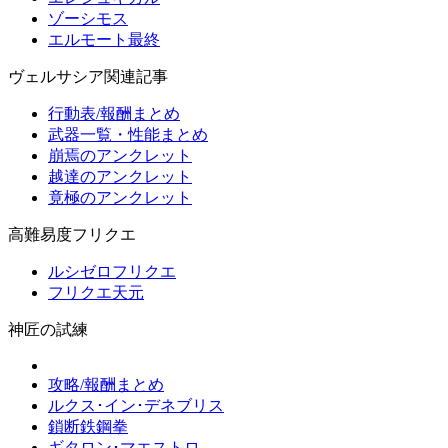
ゾーシモス
エルモート最終
ヴェルサシア関連記事
行動表/報酬まとめ
武器一覧・性能まとめ
崩焉のアンクレット
越達のアンクレット
竟極のアンクレット
高難易度フリクエ
ルシゼロフリクエ
フリクエ天元
神匠の試練
攻略/報酬まとめ
ルクス･イン･デネブリス
鎖断鉄鋼拳
ギタロン･マエストロ