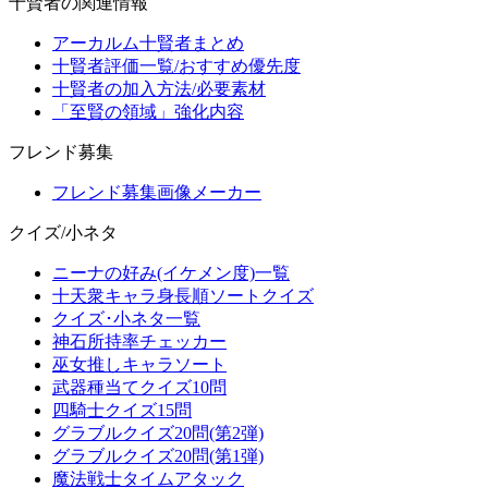
十賢者の関連情報
アーカルム十賢者まとめ
十賢者評価一覧/おすすめ優先度
十賢者の加入方法/必要素材
「至賢の領域」強化内容
フレンド募集
フレンド募集画像メーカー
クイズ/小ネタ
ニーナの好み(イケメン度)一覧
十天衆キャラ身長順ソートクイズ
クイズ･小ネタ一覧
神石所持率チェッカー
巫女推しキャラソート
武器種当てクイズ10問
四騎士クイズ15問
グラブルクイズ20問(第2弾)
グラブルクイズ20問(第1弾)
魔法戦士タイムアタック