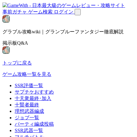
事前ガチャ
ゲーム検索
ログイン
グラブル攻略wiki｜グランブルーファンタジー徹底解説
掲示板Q&A
トップに戻る
ゲーム攻略一覧を見る
SSR評価一覧
サプチケおすすめ
十天衆最終･加入
十賢者最終
理想武器編成
ジョブ一覧
パーティ編成投稿
SSR武器一覧
マルチバトル