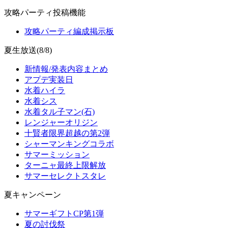
攻略パーティ投稿機能
攻略パーティ編成掲示板
夏生放送(8/8)
新情報/発表内容まとめ
アプデ実装日
水着ハイラ
水着シス
水着タル子マン(石)
レンジャーオリジン
十賢者限界超越の第2弾
シャーマンキングコラボ
サマーミッション
ターニャ最終上限解放
サマーセレクトスタレ
夏キャンペーン
サマーギフトCP第1弾
夏の討伐祭