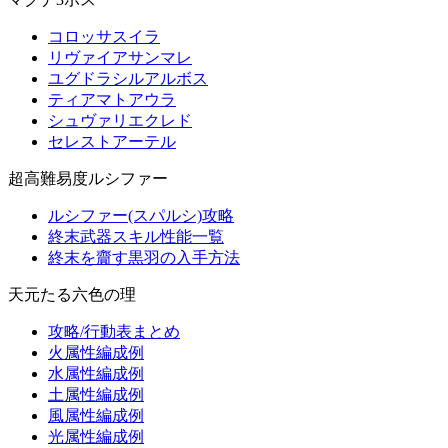
コロッサスイラ
リヴァイアサンマレ
ユグドラシルアルボス
ティアマトアウラ
シュヴァリエクレド
セレストアーテル
超高難易度ルシファー
ルシファー(スパルシ)攻略
終末武器スキル性能一覧
終末を齎す黒羽の入手方法
天元たる六色の理
攻略/行動表まとめ
火属性編成例
水属性編成例
土属性編成例
風属性編成例
光属性編成例