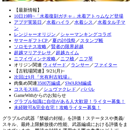
【最新情報】
10日19時~「水着復刻ガチャ」水着アトゥムなど登場
アプデ実装日
／
水着ハイラ
／
水着シス
／
水着タル子マ
ン
レンジャーオリジン
／
シャーマンキングコラボ
サマーギフトCP
／
夏の討伐祭
／
スタンプ帳
ソロモナス攻略
／
賢者の限界超越
超越マリアテレサ
／
超越カイム
ニフイヴィンテ攻略
／
ニフ槍
／
ニフ琴
オリジン関連
ウィザード
／
ランサー
／
ファイター
【古戦場関連】9/21(月)~
次回は9月『光有利古戦場』
肉集め関連
3500万編成
／
SWARM編成
コスモスHL
／
シュヴァクレド
／
パパル
GameWithからのお知らせ
グラブル知識に自信がある人大歓迎！ライター募集！
未経験可&完全在宅！攻略ライター募集！
グラブルの武器『禁破の封槌』を評価！ステータスや奥義/
スキル、最終上限解放後の性能、武器編成における評価をま