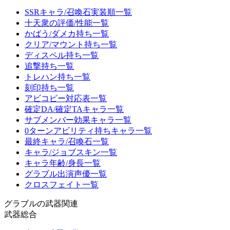
SSRキャラ/召喚石実装順一覧
十天衆の評価/性能一覧
かばう/ダメカ持ち一覧
クリア/マウント持ち一覧
ディスペル持ち一覧
追撃持ち一覧
トレハン持ち一覧
刻印持ち一覧
アビコピー対応表一覧
確定DA/確定TAキャラ一覧
サブメンバー効果キャラ一覧
0ターンアビリティ持ちキャラ一覧
最終キャラ/召喚石一覧
キャラ/ジョブスキン一覧
キャラ年齢/身長一覧
グラブル出演声優一覧
クロスフェイト一覧
グラブルの武器関連
武器総合