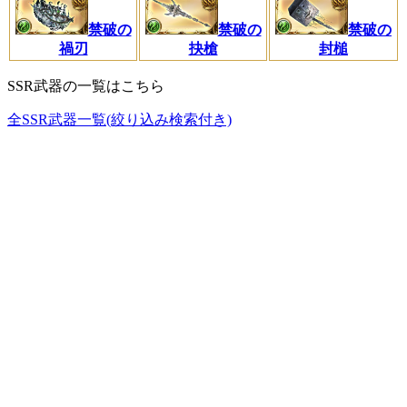
禁破の
禁破の
禁破の
禍刃
抉槍
封槌
SSR武器の一覧はこちら
全SSR武器一覧(絞り込み検索付き)