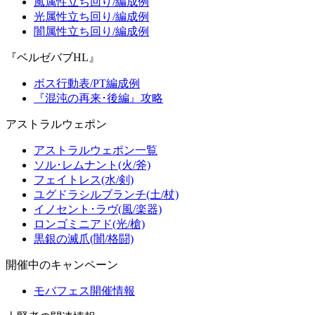
風属性立ち回り/編成例
光属性立ち回り/編成例
闇属性立ち回り/編成例
『ベルゼバブHL』
ボス行動表/PT編成例
『混沌の再来･後編』攻略
アストラルウェポン
アストラルウェポン一覧
ソル･レムナント(火/斧)
フェイトレス(水/剣)
ユグドラシルブランチ(土/杖)
イノセント･ラヴ(風/楽器)
ロンゴミニアド(光/槍)
黒銀の滅爪(闇/格闘)
開催中のキャンペーン
モバフェス開催情報