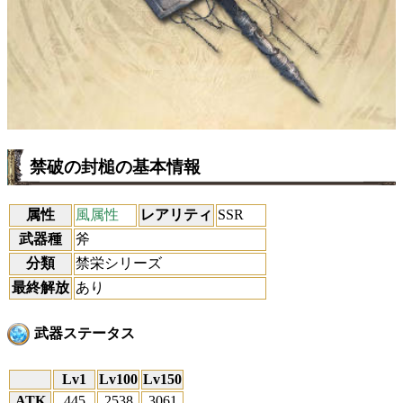
禁破の封槌の基本情報
属性
風属性
レアリティ
SSR
武器種
斧
分類
禁栄シリーズ
最終解放
あり
武器ステータス
Lv1
Lv100
Lv150
ATK
445
2538
3061