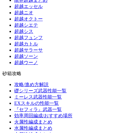
限界超越まとめ
超越エッセル
超越ニオ
超越オクトー
超越シエテ
超越シス
超越フュンフ
超越カトル
超越サラーサ
超越ソーン
超越ウーノ
砂箱攻略
攻略/進め方解説
礎シリーズ武器性能一覧
ミーレス武器性能一覧
EXスキルの性能一覧
『セフィラ』武器一覧
効率周回編成/おすすめ場所
火属性編成まとめ
水属性編成まとめ