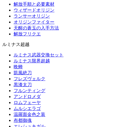
解放手順と必要素材
ウィザードオリジン
ランサーオリジン
オリジンファイター
天醒の蒼玉の入手方法
解放フリクエ
ルミナス超越
ルミナス武器交換セット
ルミナス限界超越
晩蝉
凱風絶刀
フレズヴェルク
黒漆太刀
フルンティング
アンドロメダ
ロムフェーヤ
ムルシエラゴ
温羅面金色之装
布都御魂
エレシュキガル