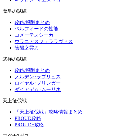
魔星の試練
攻略/報酬まとめ
ペルフィードの性能
コメーテスシーカ
ウラニアスフェララヴドス
陰陽之霊刀
武極の試練
攻略/報酬まとめ
ノルデン･ラブリュス
ロイヤル･ブリンガー
ダイアデム･ムーリネ
天上征伐戦
「天上征伐戦」攻略情報まとめ
PROUD攻略
PROUD+攻略
マグナ3ボス