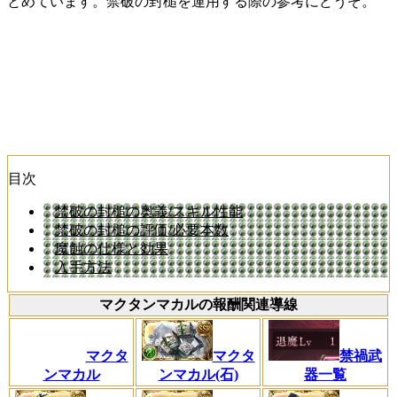
とめています。禁破の封槌を運用する際の参考にどうぞ。
目次
禁破の封槌の奥義/スキル性能
禁破の封槌の評価/必要本数
魔蝕の仕様と効果
入手方法
マクタンマカルの報酬関連導線
マクタ
マクタ
禁禍武
ンマカル
ンマカル(石)
器一覧