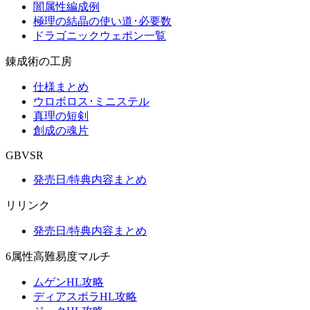
闇属性編成例
極理の結晶の使い道･必要数
ドラゴニックウェポン一覧
錬成術の工房
仕様まとめ
ウロボロス･ミニステル
真理の短剣
創成の魂片
GBVSR
発売日/特典内容まとめ
リリンク
発売日/特典内容まとめ
6属性高難易度マルチ
ムゲンHL攻略
ディアスポラHL攻略