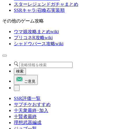
スターレジェンドガチャまとめ
SSRキャラ/召喚石実装順
その他のゲーム攻略
ウマ娘攻略まとめwiki
プリコネR攻略wiki
シャドウバース攻略wiki
検索
ご意見
SSR評価一覧
サプチケおすすめ
十天衆最終･加入
十賢者最終
理想武器編成
ジョブ一覧