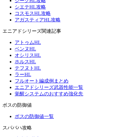
ジークHL攻略
シエテHL攻略
コスモスHL攻略
アガスティアHL攻略
エニアドシリーズ関連記事
アトゥムHL
ベンヌHL
オシリスHL
ホルスHL
テフヌトHL
ラーHL
フルオート編成例まとめ
エニアドシリーズ武器性能一覧
覚醒システムのおすすめ強化先
ボスの防御値
ボスの防御値一覧
スパバハ攻略