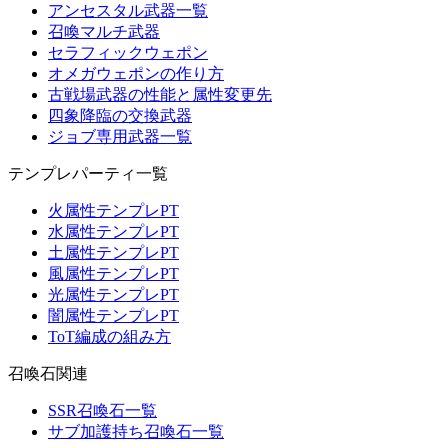
アンセスタル武器一覧
召喚マルチ武器
セラフィックウェポン
オメガウェポンの作り方
古戦場武器の性能と属性変更先
四象降臨の交換武器
ジョブ専用武器一覧
テンプレパーティ一覧
火属性テンプレPT
水属性テンプレPT
土属性テンプレPT
風属性テンプレPT
光属性テンプレPT
闇属性テンプレPT
ToT編成の組み方
召喚石関連
SSR召喚石一覧
サブ加護持ち召喚石一覧