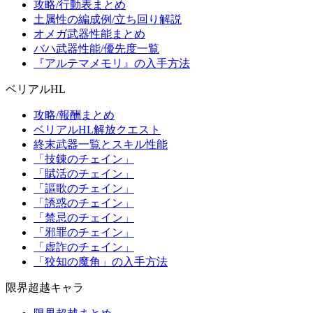
攻略/行動表まとめ
土属性の編成例/立ち回り解説
オメガ武器性能まとめ
バハ武器性能/優先度一覧
『アルテマメモリ』の入手方法
ベリアルHL
攻略/報酬まとめ
ベリアルHL解放クエスト
終末武器一覧とスキル性能
「技錬のチェイン」
「賦活のチェイン」
「謳歌のチェイン」
「誘惑のチェイン」
「禁忌のチェイン」
「邪罪のチェイン」
「虚詐のチェイン」
「狡知の魔角」の入手方法
限界超越キャラ