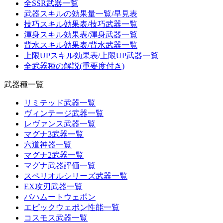
全SSR武器一覧
武器スキルの効果量一覧/早見表
技巧スキル効果表/技巧武器一覧
渾身スキル効果表/渾身武器一覧
背水スキル効果表/背水武器一覧
上限UPスキル効果表/上限UP武器一覧
全武器種の解説(重要度付き)
武器種一覧
リミテッド武器一覧
ヴィンテージ武器一覧
レヴァンス武器一覧
マグナ3武器一覧
六道神器一覧
マグナ2武器一覧
マグナ武器評価一覧
スペリオルシリーズ武器一覧
EX攻刃武器一覧
バハムートウェポン
エピックウェポン性能一覧
コスモス武器一覧