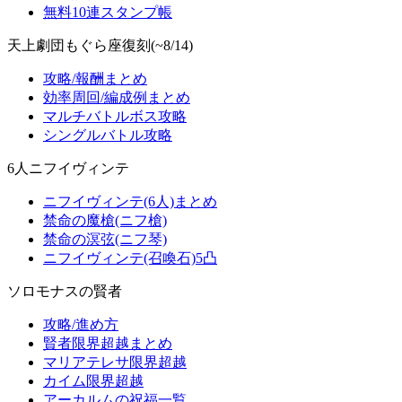
無料10連スタンプ帳
天上劇団もぐら座復刻(~8/14)
攻略/報酬まとめ
効率周回/編成例まとめ
マルチバトルボス攻略
シングルバトル攻略
6人ニフイヴィンテ
ニフイヴィンテ(6人)まとめ
禁命の魔槍(ニフ槍)
禁命の溟弦(ニフ琴)
ニフイヴィンテ(召喚石)5凸
ソロモナスの賢者
攻略/進め方
賢者限界超越まとめ
マリアテレサ限界超越
カイム限界超越
アーカルムの祝福一覧