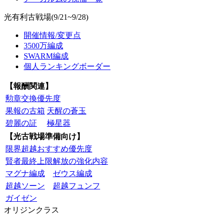
光有利古戦場(9/21~9/28)
開催情報/変更点
3500万編成
SWARM編成
個人ランキングボーダー
【報酬関連】
勲章交換優先度
果報の古箱
天醒の蒼玉
碧麗の証
極星器
【光古戦場準備向け】
限界超越おすすめ優先度
賢者最終上限解放の強化内容
マグナ編成
ゼウス編成
超越ソーン
超越フュンフ
ガイゼン
オリジンクラス